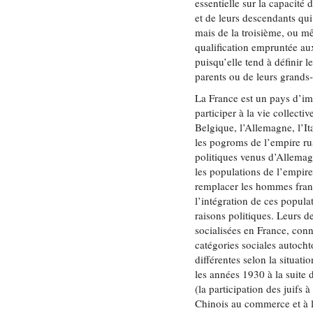
essentielle sur la capacité 
et de leurs descendants qu
mais de la troisième, ou m
qualification empruntée aux
puisqu’elle tend à définir l
parents ou de leurs grands-p
La France est un pays d’imm
participer à la vie collect
Belgique, l’Allemagne, l’Ita
les pogroms de l’empire rus
politiques venus d’Allemagn
les populations de l’empir
remplacer les hommes franç
l’intégration de ces popula
raisons politiques. Leurs d
socialisées en France, con
catégories sociales autoch
différentes selon la situat
les années 1930 à la suite d
(la participation des juifs 
Chinois au commerce et à la