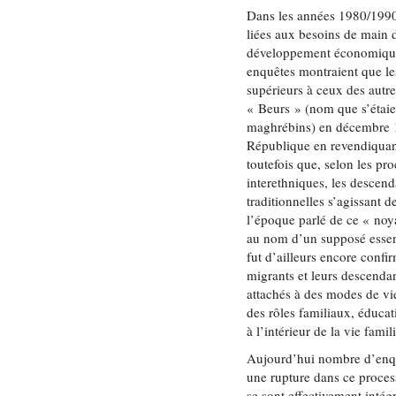
Dans les années 1980/1990
liées aux besoins de main 
développement économique 
enquêtes montraient que les
supérieurs à ceux des autr
« Beurs » (nom que s’étaie
maghrébins) en décembre 19
République en revendiquant
toutefois que, selon les pr
interethniques, les descend
traditionnelles s’agissant d
l’époque parlé de ce « noya
au nom d’un supposé essenti
fut d’ailleurs encore confi
migrants et leurs descendan
attachés à des modes de vie
des rôles familiaux, éducati
à l’intérieur de la vie fami
Aujourd’hui nombre d’enquê
une rupture dans ce proces
se sont effectivement intég