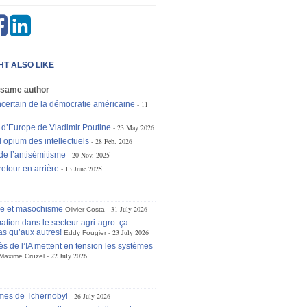
HT ALSO LIKE
 same author
incertain de la démocratie américaine
11
 d’Europe de Vladimir Poutine
23 May 2026
 opium des intellectuels
28 Feb. 2026
de l’antisémitisme
20 Nov. 2025
etour en arrière
13 June 2025
se et masochisme
31 July 2026
Olivier Costa
ation dans le secteur agri-agro: ça
as qu’aux autres!
23 July 2026
Eddy Fougier
ès de l’IA mettent en tension les systèmes
22 July 2026
Maxime Cruzel
mes de Tchernobyl
26 July 2026