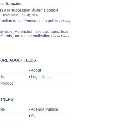
ique française
s à la succession: éviter la double
n
20 July 2026
Olivier Klein
truction de la démocratie du public
12 July
ayrou et Mélenchon face aux juges: trois
ifférents, une même motivation
Olivier Costa
ORE ABOUT TELOS
About
 Us
Legal Notice
 Protocol
RTNERS
nfo
Agenda Pública
Slate