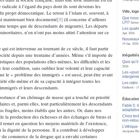
ue radicale à l’égard du pays dont ils sont devenus les
Ville, log
 du projet démocratique. Le retour à l’islam et, souvent, à
Que nous 
est maintenant bien documenté
[3]
(il concerne d’ailleurs
LFI?
Simon
me temps que de descendants de migrants). Les départs
Les quatr
inoritaires, n’en n’ont pas moins attiré l’attention sur ce
Apr. 2026
Nouveaux 
19 Jan. 2026
qui est intervenue au tournant de ce siècle, il faut partir
société depuis une trentaine d’années. Même s’il importe de
Inégalité
istiques des populations elles-mêmes, les difficultés et les
Quoi qu’il
2026
 leur condition, sans oublier leur volonté et leur capacité
Les «jour
 que le « problème des immigrés » est aussi, peut-être avant
intergéné
iété elle-même et de sa capacité à intégrer toutes les
Les ratés
 immigrés et leurs descendants.
1
Galland
mportance d’un chômage de masse qui a touché en priorité
Éducation
laires et, parmi elles, tout particulièrement les descendants
Fable 5: I
s fragiles, moins établis que les autres. Or, dans nos
adaptativ
de la production des richesses et des échanges de biens et
Choix tec
non-retou
il remet en question les moyens matériels de l’existence,
L’éthique
 à la dignité de la personne. Il a contribué à développer
Jacques Ro
r du commerce de la drogue qui a envahi certaines