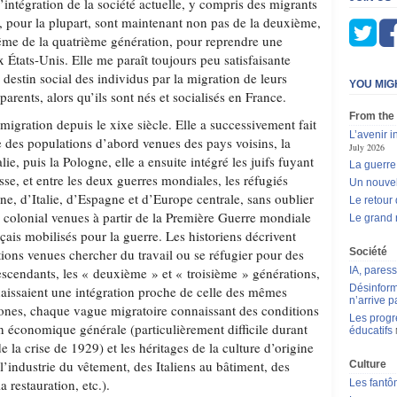
d’intégration de la société actuelle, y compris des migrants
i, pour la plupart, sont maintenant non pas de la deuxième,
ême de la quatrième génération, pour reprendre une
 États-Unis. Elle me paraît toujours peu satisfaisante
e destin social des individus par la migration de leurs
YOU MIG
arents, alors qu’ils sont nés et socialisés en France.
From the
igration depuis le xixe siècle. Elle a successivement fait
L’avenir 
ive des populations d’abord venues des pays voisins, la
July 2026
lie, puis la Pologne, elle a ensuite intégré les juifs fuyant
La guerre
se, et entre les deux guerres mondiales, les réfugiés
Un nouvel
e, d’Italie, d’Espagne et d’Europe centrale, sans oublier
Le retour 
e colonial venues à partir de la Première Guerre mondiale
Le grand r
ais mobilisés pour la guerre. Les historiens décrivent
tions venues chercher du travail ou se réfugier pour des
Société
escendants, les « deuxième » et « troisième » générations,
IA, pares
Désinform
naissaient une intégration proche de celle des mêmes
n’arrive p
tones, chaque vague migratoire connaissant des conditions
Les progr
ion économique générale (particulièrement difficile durant
éducatifs
e la crise de 1929) et les héritages de la culture d’origine
à l’industrie du vêtement, des Italiens au bâtiment, des
Culture
 restauration, etc.).
Les fantô