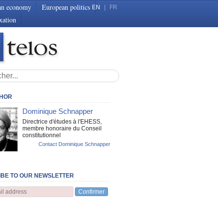
an economy
European politics
EN
|
FR
xation
THOR
Dominique Schnapper
Directrice d'études à l'EHESS,
membre honoraire du Conseil
constitutionnel
Contact Dominique Schnapper
BE TO OUR NEWSLETTER
Confirmer