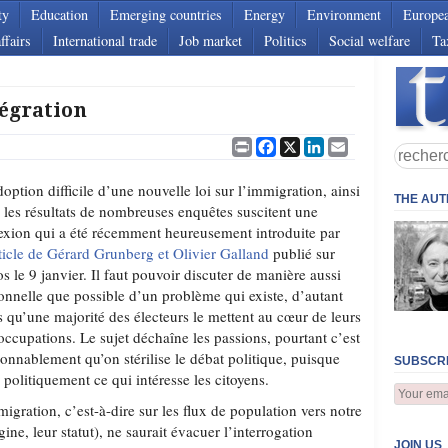
ty
Education
Emerging countries
Energy
Environment
Europe
ffairs
International trade
Job market
Politics
Social welfare
Ta
tégration
Print
Facebook
X
LinkedIn
Email
doption difficile d’une nouvelle loi sur l’immigration, ainsi
THE AU
 les résultats de nombreuses enquêtes suscitent une
lexion qui a été récemment heureusement introduite par
rticle de Gérard Grunberg et Olivier Galland
publié sur
os le 9 janvier. Il faut pouvoir discuter de manière aussi
ionnelle que possible d’un problème qui existe, d’autant
s qu’une majorité des électeurs le mettent au cœur de leurs
occupations. Le sujet déchaîne les passions, pourtant c’est
isonnablement qu’on stérilise le débat politique, puisque
SUBSCRI
 politiquement ce qui intéresse les citoyens.
migration, c’est-à-dire sur les flux de population vers notre
ine, leur statut), ne saurait évacuer l’interrogation
JOIN US