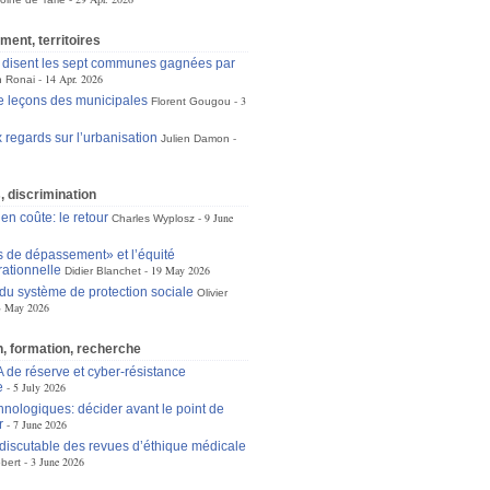
ement, territoires
disent les sept communes gagnées par
14 Apr. 2026
 Ronai
e leçons des municipales
3
Florent Gougou
regards sur l’urbanisation
Julien Damon
s, discrimination
 en coûte: le retour
9 June
Charles Wyplosz
s de dépassement» et l’équité
rationnelle
19 May 2026
Didier Blanchet
 du système de protection sociale
Olivier
3 May 2026
, formation, recherche
A de réserve et cyber-résistance
e
5 July 2026
hnologiques: décider avant le point de
r
7 June 2026
 discutable des revues d’éthique médicale
3 June 2026
bert