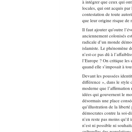
à intégrer que ceux qui ont
locales, qui ont acquis par
contestation de toute autori
que leur origine risque de 
Il faut ajouter qu’outre l’é
anciennement colonisés es
radicale d’un monde démocr
islamiste. Le phénomène dé
n’est-ce pas dû à l’affaibl
l’Europe ? On critique les 
quand elle s’imposait à tou
Devant les poussées identita
différence », dans le styl
moderne que l’affirmation r
idées qui gouvernent le mon
désormais une place conséqu
qu’illustration de la libert
démocrates contre la soi-di
n’en reste pas moins qu’il i
n’est ni possible ni souhait
culturelles des populations