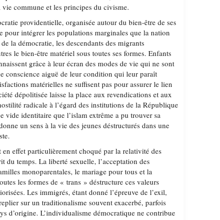
la vie commune et les principes du civisme.
ratie providentielle, organisée autour du bien-être de ses
e pour intégrer les populations marginales que la nation
s de la démocratie, les descendants des migrants
es le bien-être matériel sous toutes ses formes. Enfants
nnaissent grâce à leur écran des modes de vie qui ne sont
ne conscience aiguë de leur condition qui leur paraît
sfactions matérielles ne suffisent pas pour assurer le lien
ciété dépolitisée laisse la place aux revendications et aux
’hostilité radicale à l’égard des institutions de la République
ce vide identitaire que l’islam extrême a pu trouver sa
 donne un sens à la vie des jeunes déstructurés dans une
ste.
n effet particulièrement choqué par la relativité des
it du temps. La liberté sexuelle, l’acceptation des
familles monoparentales, le mariage pour tous et la
toutes les formes de « trans » déstructure ces valeurs
riorisées. Les immigrés, étant donné l’épreuve de l’exil,
replier sur un traditionalisme souvent exacerbé, parfois
pays d’origine. L’individualisme démocratique ne contribue