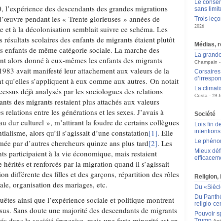
Le consen
, l’expérience des descendants des grandes migrations
sans limit
d’œuvre pendant les « Trente glorieuses » années de
Trois leç
2026
et à la décolonisation semblait suivre ce schéma. Les
 résultats scolaires des enfants de migrants étaient plutôt
Médias, 
es enfants de même catégorie sociale. La marche des
La grande
nt alors donné à eux-mêmes les enfants des migrants
Champain
83 avait manifesté leur attachement aux valeurs de la
Corsaires 
d’irrespon
 qu’elles s’appliquent à eux comme aux autres. On notait
La climat
ocessus déjà analysés par les sociologues des relations
29 J
Costa
ants des migrants restaient plus attachés aux valeurs
es relations entre les générations et les sexes. J’avais à
Société
u dur culturel », m’attirant la foudre de certains collègues
Lois fin de
alisme, alors qu’il s’agissait d’une constatation
[1]
. Elle
intentions
Le phén
rmée par d’autres chercheurs quinze ans plus tard
[2]
. Les
Mieux déf
ts participaient à la vie économique, mais restaient
efficacem
 hérités et renforcés par la migration quand il s’agissait
on différente des filles et des garçons, répartition des rôles
Religion, 
liale, organisation des mariages, etc.
Du «Siècle
Du Panthéo
tes ainsi que l’expérience sociale et politique montrent
religio-ce
sus. Sans doute une majorité des descendants de migrants
Pouvoir sp
rés dans la société française, mais une forte minorité est en
Trump
Ant