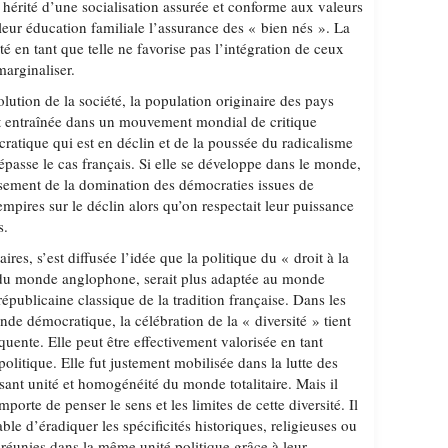
 hérité d’une socialisation assurée et conforme aux valeurs
 leur éducation familiale l’assurance des « bien nés ». La
té en tant que telle ne favorise pas l’intégration de ceux
marginaliser.
volution de la société, la population originaire des pays
t entraînée dans un mouvement mondial de critique
atique qui est en déclin et de la poussée du radicalisme
passe le cas français. Si elle se développe dans le monde,
issement de la domination des démocraties issues de
empires sur le déclin alors qu’on respectait leur puissance
s.
ires, s’est diffusée l’idée que la politique du « droit à la
e du monde anglophone, serait plus adaptée au monde
épublicaine classique de la tradition française. Dans les
de démocratique, la célébration de la « diversité » tient
ente. Elle peut être effectivement valorisée en tant
é politique. Elle fut justement mobilisée dans la lutte des
sant unité et homogénéité du monde totalitaire. Mais il
mporte de penser le sens et les limites de cette diversité. Il
able d’éradiquer les spécificités historiques, religieuses ou
 réunies dans la même unité politique grâce à leur