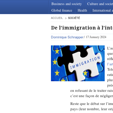
Business and society
Culture and socie
Global finance
Health
International a
ACCUEIL
SOCIÉTÉ
De l’immigration à l’in
Dominique Schnapper
17 January 2024
L’a
que
réf
l’a
Tel
rat
plu
pré
en refusant de le traiter ra
c’est une façon de négliger
Reste que le débat sur l’im
pays (leur nombre, leur orig