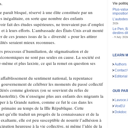
s.
Vie polit
Plus-value
e paraît bloqué, réservé à une élite constituée par un
impositio
s inégalitaire, en sorte que nombre des enfants
L’autodes
2026
ir fait des études supérieures, ne trouvaient pas d’emploi
Le Pen, B
 et à leurs efforts. L’ambassade des États-Unis avait monté
destins d
de ces jeunes issus de la « diversité » pour les attirer
9 July 2026
alités seraient mieux reconnues.
s processus d’humiliation, de stigmatisation et de
LEARN M
s économiques ne sont pas seules en cause. La société est
e-même et plus laxiste, ce qui la remet en question ses
Authors
Contact
Editorial
’affaiblissement du sentiment national, la repentance
 gouvernement de célébrer les moments du passé collectif
dérés comme glorieux (on se souvient du refus de
OUR PA
usterlitz). On n’enseigne plus aux enfants des migrants la
Lavoce.i
iper à la Grande nation, comme ce fut le cas dans les
VoxEU
primaire au temps de la IIIe République. Cette
Dokdoc
met qu’elle traduit un progrès de la connaissance et de la
s exaltante, elle est peu susceptible de nourrir l’adhésion à
icipation heureuse à la vie collective, ni même l’idée de la