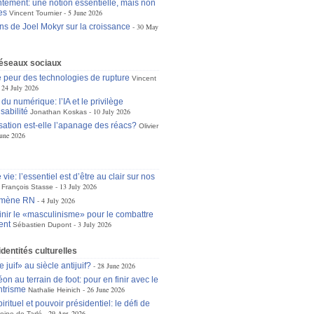
tement: une notion essentielle, mais non
es
5 June 2026
Vincent Tournier
ons de Joel Mokyr sur la croissance
30 May
réseaux sociaux
 peur des technologies de rupture
Vincent
24 July 2026
du numérique: l’IA et le privilège
sabilité
10 July 2026
Jonathan Koskas
isation est-elle l’apanage des réacs?
Olivier
une 2026
 vie: l’essentiel est d’être au clair sur nos
13 July 2026
François Stasse
omène RN
4 July 2026
inir le «masculinisme» pour le combattre
ent
3 July 2026
Sébastien Dupont
identités culturelles
 juif» au siècle antijuif?
28 June 2026
n au terrain de foot: pour en finir avec le
ntrisme
26 June 2026
Nathalie Heinich
irituel et pouvoir présidentiel: le défi de
29 Apr. 2026
oine de Tarlé