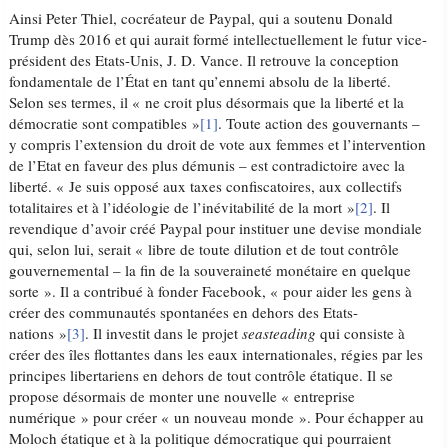
Ainsi Peter Thiel, cocréateur de Paypal, qui a soutenu Donald
Trump dès 2016 et qui aurait formé intellectuellement le futur vice-
président des Etats-Unis, J. D. Vance. Il retrouve la conception
fondamentale de l’État en tant qu’ennemi absolu de la liberté.
Selon ses termes, il « ne croit plus désormais que la liberté et la
démocratie sont compatibles »
[1]
. Toute action des gouvernants –
y compris l’extension du droit de vote aux femmes et l’intervention
de l’Etat en faveur des plus démunis – est contradictoire avec la
liberté. « Je suis opposé aux taxes confiscatoires, aux collectifs
totalitaires et à l’idéologie de l’inévitabilité de la mort »
[2]
. Il
revendique d’avoir créé Paypal pour instituer une devise mondiale
qui, selon lui, serait « libre de toute dilution et de tout contrôle
gouvernemental – la fin de la souveraineté monétaire en quelque
sorte ». Il a contribué à fonder Facebook, « pour aider les gens à
créer des communautés spontanées en dehors des Etats-
nations »
[3]
. Il investit dans le projet
seasteading
qui consiste à
créer des îles flottantes dans les eaux internationales, régies par les
principes libertariens en dehors de tout contrôle étatique. Il se
propose désormais de monter une nouvelle « entreprise
numérique » pour créer « un nouveau monde ». Pour échapper au
Moloch étatique et à la politique démocratique qui pourraient