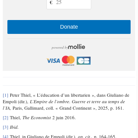
€
Donate
powered by
[1]
Peter Thiel, « L’éducation d’un libertarien », dans Giuliano de
Empoli (dir.),
L’Empire de l’ombre. Guerre et terre au temps de
l’IA,
Paris, Gallimard, coll. « Grand Continent », 2025, p. 161.
[2]
Thiel,
The Economist
2 juin 2016.
[3]
Ibid.
[4]
Thiel, in Giuliano de Empoli (dir.),
op. cit.,
p. 164-165.