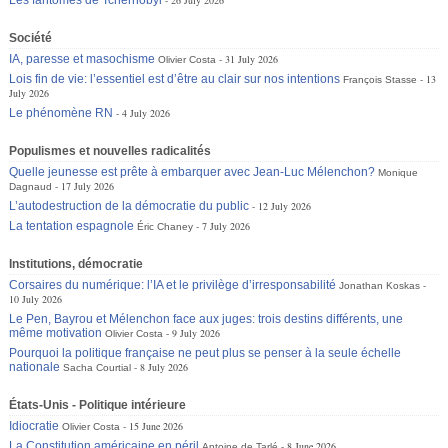
Société
IA, paresse et masochisme
31 July 2026
Olivier Costa
Lois fin de vie: l’essentiel est d’être au clair sur nos intentions
13
François Stasse
July 2026
Le phénomène RN
4 July 2026
Populismes et nouvelles radicalités
Quelle jeunesse est prête à embarquer avec Jean-Luc Mélenchon?
Monique
17 July 2026
Dagnaud
L’autodestruction de la démocratie du public
12 July 2026
La tentation espagnole
7 July 2026
Éric Chaney
Institutions, démocratie
Corsaires du numérique: l’IA et le privilège d’irresponsabilité
Jonathan Koskas
10 July 2026
Le Pen, Bayrou et Mélenchon face aux juges: trois destins différents, une
même motivation
9 July 2026
Olivier Costa
Pourquoi la politique française ne peut plus se penser à la seule échelle
nationale
8 July 2026
Sacha Courtial
États-Unis - Politique intérieure
Idiocratie
15 June 2026
Olivier Costa
La Constitution américaine en péril
8 June 2026
Antoine de Tarlé