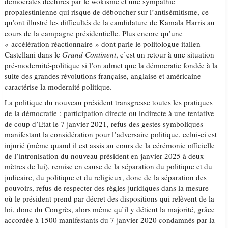
démocrates déchirés par le wokisme et une sympathie
propalestinienne qui risque de déboucher sur l’antisémitisme, ce
qu’ont illustré les difficultés de la candidature de Kamala Harris au
cours de la campagne présidentielle. Plus encore qu’une
« accélération réactionnaire » dont parle le politologue italien
Castellani dans le
Grand Continent
, c’est un retour à une situation
pré-modernité-politique si l’on admet que la démocratie fondée à la
suite des grandes révolutions française, anglaise et américaine
caractérise la modernité politique.
La politique du nouveau président transgresse toutes les pratiques
de la démocratie : participation directe ou indirecte à une tentative
de coup d’Etat le 7 janvier 2021, refus des gestes symboliques
manifestant la considération pour l’adversaire politique, celui-ci est
injurié (même quand il est assis au cours de la cérémonie officielle
de l’intronisation du nouveau président en janvier 2025 à deux
mètres de lui), remise en cause de la séparation du politique et du
judicaire, du politique et du religieux, donc de la séparation des
pouvoirs, refus de respecter des règles juridiques dans la mesure
où le président prend par décret des dispositions qui relèvent de la
loi, donc du Congrès, alors même qu’il y détient la majorité, grâce
accordée à 1500 manifestants du 7 janvier 2020 condamnés par la