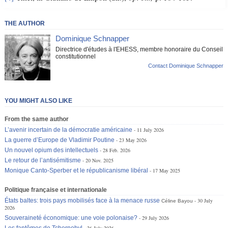
THE AUTHOR
Dominique Schnapper
Directrice d'études à l'EHESS, membre honoraire du Conseil
constitutionnel
Contact Dominique Schnapper
YOU MIGHT ALSO LIKE
From the same author
L’avenir incertain de la démocratie américaine
11 July 2026
La guerre d’Europe de Vladimir Poutine
23 May 2026
Un nouvel opium des intellectuels
28 Feb. 2026
Le retour de l’antisémitisme
20 Nov. 2025
Monique Canto-Sperber et le républicanisme libéral
17 May 2025
Politique française et internationale
États baltes: trois pays mobilisés face à la menace russe
30 July
Céline Bayou
2026
Souveraineté économique: une voie polonaise?
29 July 2026
Les fantômes de Tchernobyl
26 July 2026