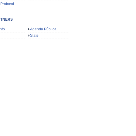
 Protocol
RTNERS
nfo
Agenda Pública
Slate