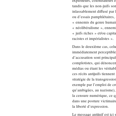
exploiteurs, colonisateurs e
tandis que les non-juifs so
inlassablement diffusé par 
ou d’essais pamphlétaires, 
« ennemis du genre humain
« néolibéralisme », ennemis
« juifs riches » et/ou capita
racistes et impérialistes ».
Dans le deuxième cas, celu
immédiatement perceptible 
d’accusation sont principa
complotistes, qui dénoncen
médias ou étant les véritab
ces récits antijuifs tiennen
stratégie de la transgressi
exemple par l’emploi de cr
qu’ambigües, au nazisme), d
la censure numérique, ce q
dans une posture victimaire
la liberté d’expression.
Le message antijuif est ici 