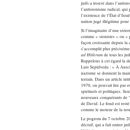
juifs a trouvé dans l’antisi
l’antisionisme radical, qui 
l’existence de l’État d’Israë
nation jugé illégitime pour
Si l’imaginaire d’une exte
comme « sionistes » ou « 
façon croissante depuis la c
s’accomplit plus précisémen
ad Hitlerum
de tous les jui
Rappelons à cet égard la dé
Luis Sepúlveda : « À Ausch
nazisme se donnent la mai
terrain. Dans un article in
1970, on pouvait lire par 
spirituels et politiques. S
nouveaux conquérants de “l
de David. Le fond est rest
comme le moteur de la nouv
Le pogrom du 7 octobre 20
décisif, qui a fait entrer j