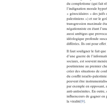
du complotisme (qui fait rêv
l’indignation morale hype
« génocidaires » des juifs 
palestiniens ») et sur le go
transgression maximale étan
négationniste en étant l’un
aussi ambigus que provocat
idéologique profonde suscep
différées. Ils ont pour effe
Il faut souligner le fait qu
d’une guerre de l’informati
sociaux, est souvent menées
poutinienne au premier chef
créer des situations de conf
du conflit israélo-palestin
peuvent être instrumentalis
par exemple en opposant, a
anti-antisémites. En outre,
influenceurs de gagner en p
la viralité
[9]
.