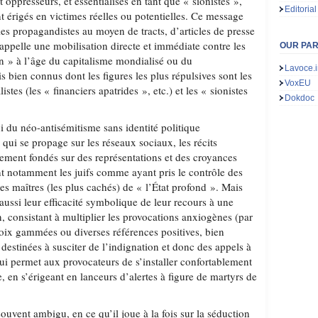
t oppresseurs, et essentialisés en tant que « sionistes »,
Editorial
nt érigés en victimes réelles ou potentielles. Ce message
les propagandistes au moyen de tracts, d’articles de presse
appelle une mobilisation directe et immédiate contre les
OUR PA
 » à l’âge du capitalisme mondialisé ou du
Lavoce.i
 bien connus dont les figures les plus répulsives sont les
VoxEU
listes (les « financiers apatrides », etc.) et les « sionistes
Dokdoc
i du néo-antisémitisme sans identité politique
qui se propage sur les réseaux sociaux, les récits
lement fondés sur des représentations et des croyances
t notamment les juifs comme ayant pris le contrôle des
les maîtres (les plus cachés) de « l’État profond ». Mais
t aussi leur efficacité symbolique de leur recours à une
on, consistant à multiplier les provocations anxiogènes (par
oix gammées ou diverses références positives, bien
estinées à susciter de l’indignation et donc des appels à
ui permet aux provocateurs de s’installer confortablement
, en s’érigeant en lanceurs d’alertes à figure de martyrs de
souvent ambigu, en ce qu’il joue à la fois sur la séduction