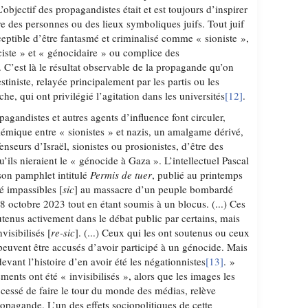
L’objectif des propagandistes était et est toujours d’inspirer
tre des personnes ou des lieux symboliques juifs. Tout juif
ceptible d’être fantasmé et criminalisé comme « sioniste »,
ciste » et « génocidaire » ou complice des
. C’est là le résultat observable de la propagande qu’on
stiniste, relayée principalement par les partis ou les
he, qui ont privilégié l’agitation dans les universités
[12]
.
agandistes et autres agents d’influence font circuler,
lémique entre « sionistes » et nazis, un amalgame dérivé,
enseurs d’Israël, sionistes ou prosionistes, d’être des
u’ils nieraient le « génocide à Gaza ». L’intellectuel Pascal
on pamphlet intitulé
Permis de tuer
, publié au printemps
é impassibles [
sic
] au massacre d’un peuple bombardé
8 octobre 2023 tout en étant soumis à un blocus. (...) Ces
enus activement dans le débat public par certains, mais
nvisibilisés [
re-sic
]. (...) Ceux qui les ont soutenus ou ceux
e peuvent être accusés d’avoir participé à un génocide. Mais
evant l’histoire d’en avoir été les négationnistes
[13]
. »
nts ont été « invisibilisés », alors que les images les
 cessé de faire le tour du monde des médias, relève
opagande. L’un des effets sociopolitiques de cette