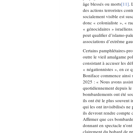
âge blessés ou morts
[11]
. 
des actions terroristes con
socialement visible est sus
donc « colonialiste », « ra
« génocidaires » israéliens
peut qualifier d’islamo-pale
associations d’extrême gauc
Certains pamphlétaires-prop
outre le vieil amalgame po
consistant à accuser les déf
« négationnistes », en ce q
Boniface commence ainsi s
2025 : « Nous avons assist
quotidiennement depuis le 
bombardements ont été sout
ils ont été le plus souvent i
qui les ont invisibilisés n
ils devront rendre compte d
Affirmer que ces bombardeme
donnant en spectacle n'ont
clairement du bobard de pr