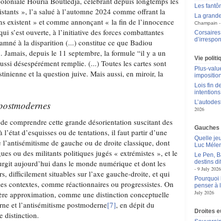
écoloniale Houria Boutledja, célébrant depuis longtemps les
Les fantô
istants », l’a salué à l’automne 2024 comme offrant la
La grande
ens existent » et comme annonçant « la fin de l’innocence
Champain
ui s’est ouverte, à l’initiative des forces combattantes
Corsaires 
d’irrespon
mné à la disparition (...) constitue ce que Badiou
 Jamais, depuis le 11 septembre, la formule “il y a un
Vie polit
aussi désespérément remplie. (...) Toutes les cartes sont
Plus-value
stinienne et la question juive. Mais aussi, en miroir, la
impositio
Lois fin de
intentions
L’autodes
 postmodernes
2026
de comprendre cette grande désorientation suscitant des
Gauches
 l’état d’esquisses ou de tentations, il faut partir d’une
Quelle je
e l’antisémitisme de gauche ou de droite classique, dont
Luc Méle
ues ou des militants politiques jugés « extrémistes », et le
Le Pen, B
urgit aujourd’hui dans le monde numérique et dont les
destins d
9 July 2026
s, difficilement situables sur l’axe gauche-droite, et qui
Pourquoi l
 les contextes, comme réactionnaires ou progressistes. On
penser à 
July 2026
mière approximation, comme une distinction conceptuelle
rne et l’antisémitisme postmoderne
[7]
, en dépit du
Droites 
e distinction.