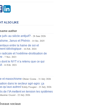
HT ALSO LIKE
 same author
 juif» au siècle antijuif?
28 June 2026
alisme, Janus et Phénix
14 Oct. 2025
entaux entre la haine de soi et
ment idéologique
16 Feb. 2024
radicale et l’extrême-droitisation de
re
7 Nov. 2023
n dont le NYT n’a retenu que ce qui
it
14 Feb. 2021
se et masochisme
31 July 2026
Olivier Costa
ation dans le secteur agri-agro: ça
as qu’aux autres!
23 July 2026
Eddy Fougier
ès de l’IA mettent en tension les systèmes
22 July 2026
Maxime Cruzel
réseaux sociaux