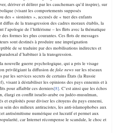
er, dériver et délirer par les cauchemars qu’il inspire), sur
rbolique (visant les comportements supposés
ou des « sionistes », accusés de « tuer des enfants
ût diffus de la transgression des cadres moraux établis, la
t l’apologie de l’hitlérisme – les flirts avec la thématique
e des formes les plus courantes. Ces flots de messages
eurs sont destinés à produire une imprégnation
tible de se traduire par des mobilisations indirectes et
t paradoxal d’habituer à la transgression.
e la nouvelle guerre psychologique, qui a pris le visage
on privilégiant la diffusion de
fake news
sur les réseaux
 par les services secrets de certains États (la Russie
), visant à déstabiliser les opinions des pays ennemis et à
lits pour affaiblir ces derniers
[8]
. C’est ainsi que les échos
ien, élargi en conflit israélo-arabe ou judéo-musulman,
és et exploités pour diviser les citoyens du pays ennemi,
u sein des milieux antiracistes, les anti-islamophobes aux
 cet antisémitisme numérique est lucratif et permet aux
opularité, car Internet récompense le scandale, le choc et