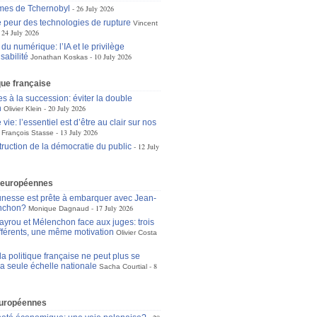
mes de Tchernobyl
26 July 2026
 peur des technologies de rupture
Vincent
24 July 2026
du numérique: l’IA et le privilège
sabilité
10 July 2026
Jonathan Koskas
ique française
s à la succession: éviter la double
n
20 July 2026
Olivier Klein
 vie: l’essentiel est d’être au clair sur nos
13 July 2026
François Stasse
truction de la démocratie du public
12 July
 européennes
unesse est prête à embarquer avec Jean-
nchon?
17 July 2026
Monique Dagnaud
ayrou et Mélenchon face aux juges: trois
ifférents, une même motivation
Olivier Costa
a politique française ne peut plus se
la seule échelle nationale
8
Sacha Courtial
européennes