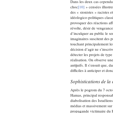
Dans les deux cas cependan
choc
[10]
» censées illustre
des « sionistes » racistes 
idéologico-politiques clas
provoquer des réactions aff
révolte, désir de vengeance, 
d’inculquer au public le se
imaginaires suscitent des p
touchant principalement le
décision d’agir ne s’inscr
détecter les projets de type
réalisation. On observe une
antijuifs. Il s’ensuit que, 
difficiles à anticiper et don
Sophistications de la 
Après le pogrom du 7 octobr
Hamas, principal responsabl
diabolisation des Israéliens
médias et massivement sur
propagande victimaire du H