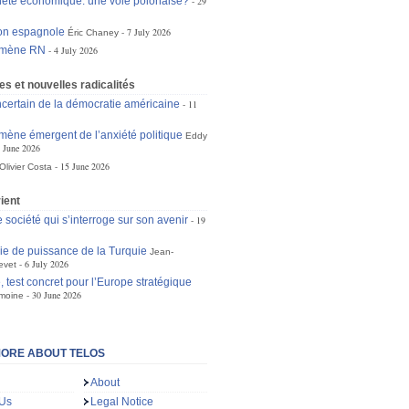
eté économique: une voie polonaise?
29
ion espagnole
7 July 2026
Éric Chaney
omène RN
4 July 2026
s et nouvelles radicalités
incertain de la démocratie américaine
11
ène émergent de l’anxiété politique
Eddy
 June 2026
15 June 2026
Olivier Costa
ient
e société qui s’interroge sur son avenir
19
gie de puissance de la Turquie
Jean-
6 July 2026
evet
 test concret pour l’Europe stratégique
30 June 2026
moine
ORE ABOUT TELOS
About
 Us
Legal Notice