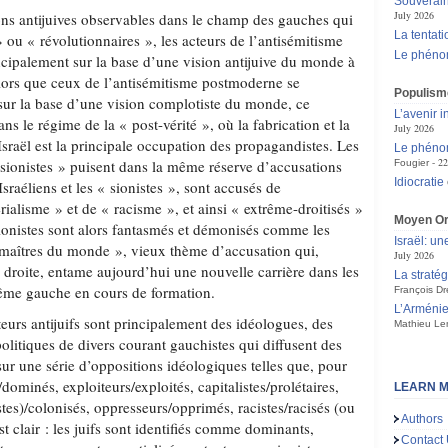
Souverain
July 2026
ions antijuives observables dans le champ des gauches qui
La tentat
» ou « révolutionnaires », les acteurs de l’antisémitisme
Le phén
cipalement sur la base d’une vision antijuive du monde à
alors que ceux de l’antisémitisme postmoderne se
Populisme
sur la base d’une vision complotiste du monde, ce
L’avenir 
ns le régime de la « post-vérité », où la fabrication et la
July 2026
Israël est la principale occupation des propagandistes. Les
Le phénom
22
isionistes » puisent dans la même réserve d’accusations
Fougier
Idiocratie
 Israéliens et les « sionistes », sont accusés de
ialisme » et de « racisme », et ainsi « extrême-droitisés »
Moyen Or
sionistes sont alors fantasmés et démonisés comme les
Israël: un
« maîtres du monde », vieux thème d’accusation qui,
July 2026
 droite, entame aujourd’hui une nouvelle carrière dans les
La straté
trême gauche en cours de formation.
François Dr
L’Arménie,
teurs antijuifs sont principalement des idéologues, des
Mathieu Le
politiques de divers courant gauchistes qui diffusent des
sur une série d’oppositions idéologiques telles que, pour
dominés, exploiteurs/exploités, capitalistes/prolétaires,
LEARN M
stes)/colonisés, oppresseurs/opprimés, racistes/racisés (ou
Authors
t clair : les juifs sont identifiés comme dominants,
Contact