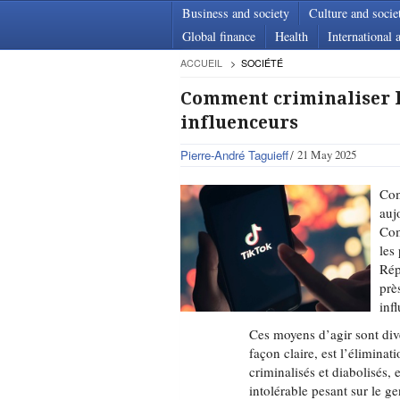
Business and society
Culture and socie
Global finance
Health
International a
ACCUEIL
SOCIÉTÉ
Comment criminaliser le
influenceurs
Pierre-André Taguieff
21 May 2025
Com
auj
Com
les
Rép
prè
inf
Ces moyens d’agir sont dive
façon claire, est l’éliminati
criminalisés et diabolisés,
intolérable pesant sur le g