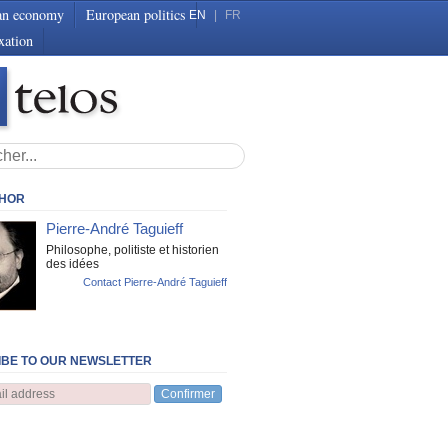
an economy
European politics
EN
|
FR
xation
THOR
Pierre-André Taguieff
Philosophe, politiste et historien
des idées
Contact Pierre-André Taguieff
BE TO OUR NEWSLETTER
Confirmer