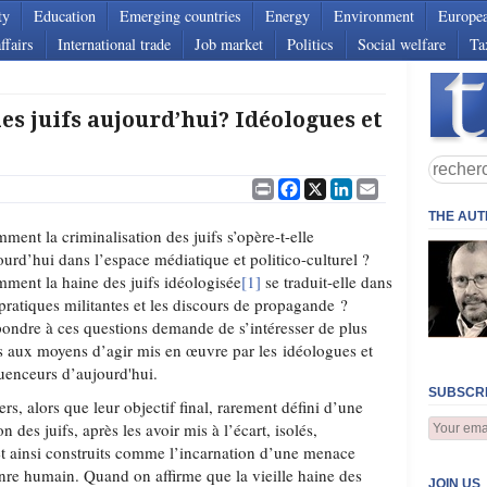
ty
Education
Emerging countries
Energy
Environment
Europe
ffairs
International trade
Job market
Politics
Social welfare
Ta
s juifs aujourd’hui? Idéologues et
Print
Facebook
X
LinkedIn
Email
THE AU
ment la criminalisation des juifs s’opère-t-elle
ourd’hui dans l’espace médiatique et politico-culturel ?
ment la haine des juifs idéologisée
[1]
se traduit-elle dans
 pratiques militantes et les discours de propagande ?
ondre à ces questions demande de s’intéresser de plus
s aux moyens d’agir mis en œuvre par les idéologues et
luenceurs d’aujourd'hui.
SUBSCRI
rs, alors que leur objectif final, rarement défini d’une
on des juifs, après les avoir mis à l’écart, isolés,
 et ainsi construits comme l’incarnation d’une menace
enre humain. Quand on affirme que la vieille haine des
JOIN US