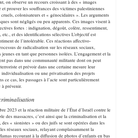
t, on observe un recours croissant à des « images
r et prouver les souffrances des victimes palestiniennes
et cruels, colonisateurs et « génocidaires ». Les arguments
siques sont négligés ou peu apparents. Ces images visent à
ectives fortes : indignation, dégoût, colère, ressentiment,
etc., et des identifications sélectives L’objectif est
ntiment de l’intolérable. Ces réactions affectivo-
rocessus de radicalisation sur les réseaux sociaux,
s jeunes en tant que personnes isolées. L’engagement et la
ivent pas dans une communauté militante dont on peut
 terroriste et prévoir dans une certaine mesure leur
 individualisation ou une privatisation des projets
dans ce cas, les passages à l’acte sont particulièrement
c à prévenir.
criminalisation
e 2023 et la réaction militaire de l’État d’Israël contre le
e des massacres, c’est ainsi que la criminalisation et la
, des « sionistes » ou des juifs se sont opérées dans les
 les réseaux sociaux, relayant complaisamment la
amas recourant à la diffusion de photos d’enfants en bas