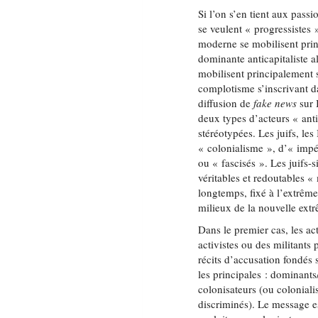
Si l’on s’en tient aux pass
se veulent « progressistes 
moderne se mobilisent prin
dominante anticapitaliste 
mobilisent principalement 
complotisme s’inscrivant da
diffusion de
fake news
sur 
deux types d’acteurs « ant
stéréotypées. Les juifs, les
« colonialisme », d’« impér
ou « fascisés ». Les juifs-
véritables et redoutables 
longtemps, fixé à l’extrême
milieux de la nouvelle ex
Dans le premier cas, les ac
activistes ou des militants 
récits d’accusation fondés 
les principales : dominants/
colonisateurs (ou coloniali
discriminés). Le message es