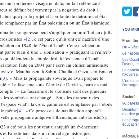
onisme son dernier visage en date, on fait référence à
peut se définir brièvement par la négation du droit à
l ainsi que par le projet et la volonté de détruire cet État-
 le remplacer par un État palestinien ou un État islamique.
YOU MIG
rmination vengeresse peut s’appliquer aujourd’hui aux juifs
prosionistes »
[2]
, c’est parce qu’ils ont été nazifiés d’une
From the
réation en 1948 de l’État d’Israël. Cette nazification
Du «Siècle
t par le biais d’une « sionisation » pratiquant la
reductio
Le nation
fs qui défendent le simple droit à l’existence d’Israël.
Les Occid
claration faite en 2004 par l’écrivain chilien antisioniste
l’aveugle
La gauche 
witz et Mauthausen, à Sabra, Chatila et Gaza, sionisme et
l’adversai
n
[3]
. » Mais la propagande soviétique avait préparé le
L’entretie
titulé « Le fascisme sous l’étoile de David », paru en mai
l’arrangea
exemple : « Le fascisme et le sionisme sont des jumeaux
euls les symboles ont changé... Sous les drapeaux des
Société
’espace vital”, la croix gammée est remplacée par l’étoile
IA, pares
é le même
[4]
. » Ce processus de nazification apparaît
Désinform
n’arrive p
elle propagande antijuive à thématique antisioniste
[5]
.
Les progr
éducatifs
23 a été pour les nouveaux antijuifs un événement
uifs et Palestiniens dans un nouvel âge historique.
Médias, 