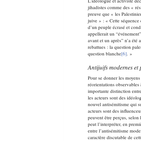
L’idéologue et activiste d
jihadistes comme des « rés
preuve que « les Palestini
juive » : « Cette séquence q
d’un peuple écrasé et conda
appellerait un “événement”.
avant et un après” n’a été 
rebattues : la question pale
question blanche
[6]
. »
Antijuifs modernes et
Pour se donner les moyens 
réorientations observables à
importante distinction entr
les acteurs sont des idéolog
nouvel antisémitisme qui s
acteurs sont des influenceur
peuvent être perçus, selon
peut l’interpréter, en pre
entre l’antisémitisme mode
caractère discutable de cett