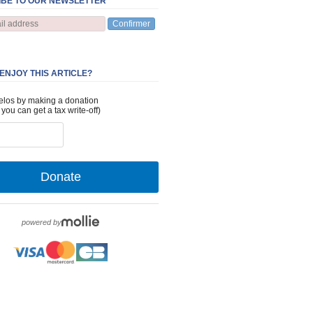
BE TO OUR NEWSLETTER
Confirmer
 ENJOY THIS ARTICLE?
elos by making a donation
 you can get a tax write-off)
Donate
powered by