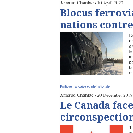
Arnaud Chaniac
10 April 2020
Blocus ferrovi
nations contre
De
or
ga
fe
am
pr
ta
ma
Politique française et internationale
Arnaud Chaniac
20 December 2019
Le Canada face
circonspectio
To
ét