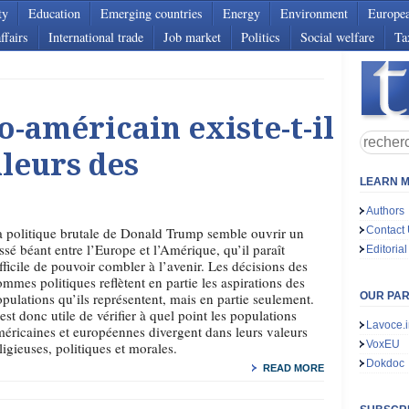
ty
Education
Emerging countries
Energy
Environment
Europe
ffairs
International trade
Job market
Politics
Social welfare
Ta
o-américain existe-t-il
aleurs des
LEARN M
Authors
 politique brutale de Donald Trump semble ouvrir un
Contact
ssé béant entre l’Europe et l’Amérique, qu’il paraît
Editorial
fficile de pouvoir combler à l’avenir. Les décisions des
mmes politiques reflètent en partie les aspirations des
pulations qu’ils représentent, mais en partie seulement.
OUR PA
 est donc utile de vérifier à quel point les populations
Lavoce.i
éricaines et européennes divergent dans leurs valeurs
VoxEU
ligieuses, politiques et morales.
Dokdoc
READ MORE