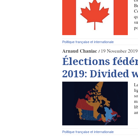
Br
Co
qu
su
po
Politique française et internationale
Arnaud Chaniac
19 November 2019
Élections fédé
2019: Divided 
Le
li
so
mi
li
an
Politique française et internationale