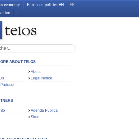
an economy
European politics
EN
|
FR
xation
ORE ABOUT TELOS
About
 Us
Legal Notice
 Protocol
RTNERS
nfo
Agenda Pública
Slate