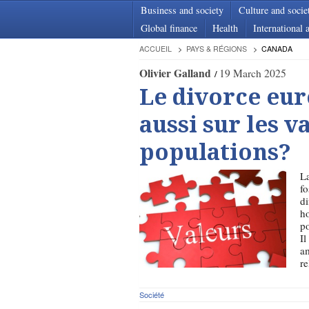
Business and society
Culture and socie
Global finance
Health
International a
ACCUEIL
PAYS & RÉGIONS
CANADA
Olivier Galland
19 March 2025
Le divorce eur
aussi sur les v
populations?
La
fo
di
ho
po
Il
am
re
Société