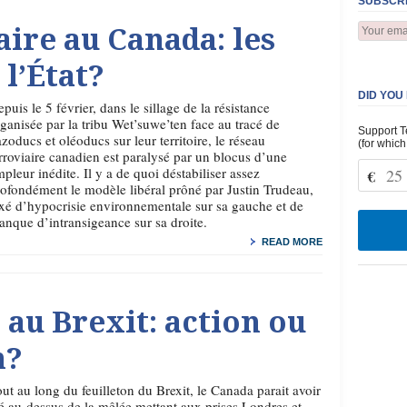
SUBSCRI
aire au Canada: les
 l’État?
DID YOU
puis le 5 février, dans le sillage de la résistance
ganisée par la tribu Wet’suwe’ten face au tracé de
Support T
zoducs et oléoducs sur leur territoire, le réseau
(for which
rroviaire canadien est paralysé par un blocus d’une
pleur inédite. Il y a de quoi déstabiliser assez
€
ofondément le modèle libéral prôné par Justin Trudeau,
xé d’hypocrisie environnementale sur sa gauche et de
nque d’intransigeance sur sa droite.
READ MORE
 au Brexit: action ou
n?
ut au long du feuilleton du Brexit, le Canada parait avoir
é au-dessus de la mêlée mettant aux prises Londres et