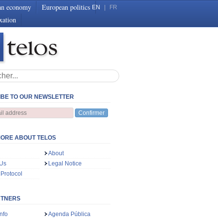
an economy
European politics
EN
|
FR
xation
BE TO OUR NEWSLETTER
Confirmer
ORE ABOUT TELOS
About
 Us
Legal Notice
 Protocol
RTNERS
nfo
Agenda Pública