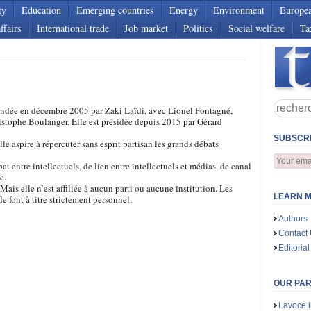
ty
Education
Emerging countries
Energy
Environment
Europe
ffairs
International trade
Job market
Politics
Social welfare
Ta
 fondée en décembre 2005 par Zaki Laïdi, avec Lionel Fontagné,
stophe Boulanger. Elle est présidée depuis 2015 par Gérard
SUBSCRI
le aspire à répercuter sans esprit partisan les grands débats
at entre intellectuels, de lien entre intellectuels et médias, de canal
c.
Mais elle n’est affiliée à aucun parti ou aucune institution. Les
LEARN M
e font à titre strictement personnel.
Authors
Contact
Editorial
OUR PA
Lavoce.i