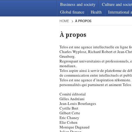
Business and society
Culture and socie
Global finance
Health
International a
HOME
À PROPOS
À propos
Telos est une agence intellectuelle en ligne
Charles Wyplosz, Richard Robert et Jean-Chri
Grunberg.
Regroupant universitaires et professionnels, el
mondiaux.
Telos aspire ainsi à servir de plateforme de déb
de communication entre intellectuels et publi
Telos est une agence d’inspiration réformiste. 
personnalités qui parrainent et animent Telos l
Comité éditorial
Gilles Andréani
Jean-Louis Bourlanges
Cyrille Bret
Gilbert Cette
Eric Chaney
Elie Cohen
Monique Dagnaud
Julien Damon