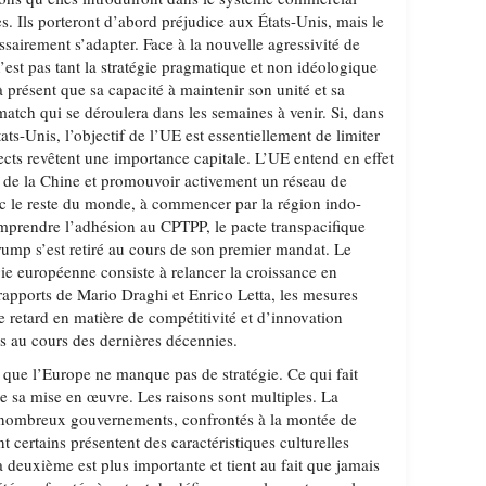
es. Ils porteront d’abord préjudice aux États-Unis, mais le
sairement s’adapter. Face à la nouvelle agressivité de
est pas tant la stratégie pragmatique et non idéologique
à présent que sa capacité à maintenir son unité et sa
e match qui se déroulera dans les semaines à venir. Si, dans
ats-Unis, l’objectif de l’UE est essentiellement de limiter
ects revêtent une importance capitale. L’UE entend en effet
rd de la Chine et promouvoir activement un réseau de
c le reste du monde, à commencer par la région indo-
omprendre l’adhésion au CPTPP, le pacte transpacifique
ump s’est retiré au cours de son premier mandat. Le
égie européenne consiste à relancer la croissance en
 rapports de Mario Draghi et Enrico Letta, les mesures
le retard en matière de compétitivité et d’innovation
 au cours des dernières décennies.
e que l’Europe ne manque pas de stratégie. Ce qui fait
 de sa mise en œuvre. Les raisons sont multiples. La
de nombreux gouvernements, confrontés à la montée de
certains présentent des caractéristiques culturelles
 deuxième est plus importante et tient au fait que jamais