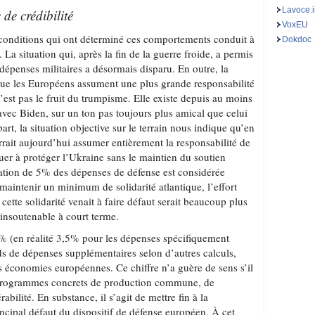
Lavoce.i
 de crédibilité
VoxEU
conditions qui ont déterminé ces comportements conduit à
Dokdoc
 La situation qui, après la fin de la guerre froide, a permis
dépenses militaires a désormais disparu. En outre, la
ue les Européens assument une plus grande responsabilité
n’est pas le fruit du trumpisme. Elle existe depuis au moins
avec Biden, sur un ton pas toujours plus amical que celui
art, la situation objective sur le terrain nous indique qu’en
rait aujourd’hui assumer entièrement la responsabilité de
uer à protéger l’Ukraine sans le maintien du soutien
ation de 5% des dépenses de défense est considérée
aintenir un minimum de solidarité atlantique, l’effort
tte solidarité venait à faire défaut serait beaucoup plus
insoutenable à court terme.
 5% (en réalité 3,5% pour les dépenses spécifiquement
ards de dépenses supplémentaires selon d’autres calculs,
s économies européennes. Ce chiffre n’a guère de sens s’il
programmes concrets de production commune, de
rabilité. En substance, il s’agit de mettre fin à la
incipal défaut du dispositif de défense européen. À cet