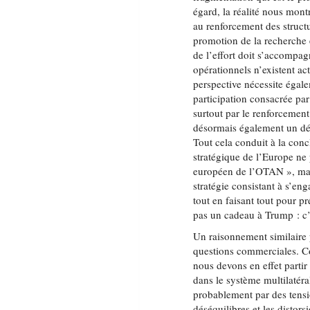
égard, la réalité nous mont
au renforcement des structu
promotion de la recherche
de l’effort doit s’accompa
opérationnels n’existent a
perspective nécessite égal
participation consacrée par
surtout par le renforcemen
désormais également un déb
Tout cela conduit à la conc
stratégique de l’Europe ne
européen de l’OTAN », main
stratégie consistant à s’en
tout en faisant tout pour pr
pas un cadeau à Trump : c’e
Un raisonnement similaire 
questions commerciales. C
nous devons en effet partir
dans le système multilatéral
probablement par des tensi
déséquilibres et les distor