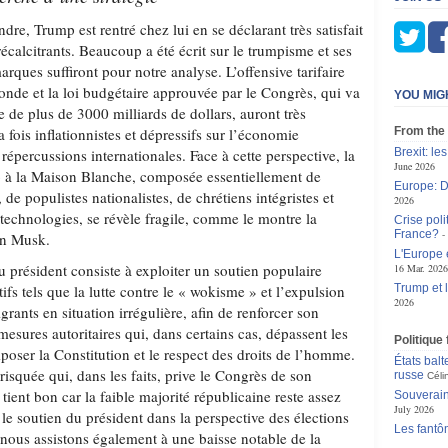
re, Trump est rentré chez lui en se déclarant très satisfait
s récalcitrants. Beaucoup a été écrit sur le trumpisme et ses
rques suffiront pour notre analyse. L’offensive tarifaire
onde et la loi budgétaire approuvée par le Congrès, qui va
YOU MIG
 de plus de 3000 milliards de dollars, auront très
 fois inflationnistes et dépressifs sur l’économie
From the
répercussions internationales. Face à cette perspective, la
Brexit: le
June 2026
p à la Maison Blanche, composée essentiellement de
Europe: D
 de populistes nationalistes, de chrétiens intégristes et
2026
technologies, se révèle fragile, comme le montre la
Crise poli
France?
on Musk.
L'Europe 
du président consiste à exploiter un soutien populaire
16 Mar. 2026
ifs tels que la lutte contre le « wokisme » et l’expulsion
Trump et 
2026
ants en situation irrégulière, afin de renforcer son
esures autoritaires qui, dans certains cas, dépassent les
Politique
mposer la Constitution et le respect des droits de l’homme.
États balt
s risquée qui, dans les faits, prive le Congrès de son
russe
Céli
e tient bon car la faible majorité républicaine reste assez
Souverain
July 2026
 le soutien du président dans la perspective des élections
Les fantô
ous assistons également à une baisse notable de la