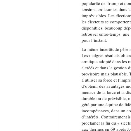
popularité de Trump et donc
tensions croissantes dans 
imprévisibles. Les électio
les électeurs se comporten
disponibles, beaucoup dépe
retrouver entre-temps, une 
pour l’instant.
La même incertitude pèse su
Les maigres résultats obte
erratique adopté dans les re
a créés et dans la gestion 
provisoire mais plausible.
à utiliser sa force et l’imp
d’obtenir des avantages mo
menace de la force et la di
durable ou de prévisible, m
géré par une équipe de fid
incompétences, dans un con
d’intérêts. Contrairement à
proclamer la fin du « siècl
aux thermes en 69 après J.-