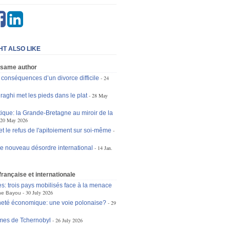
HT ALSO LIKE
 same author
s conséquences d’un divorce difficile
24
raghi met les pieds dans le plat
28 May
tique: la Grande-Bretagne au miroir de la
20 May 2026
et le refus de l'apitoiement sur soi-même
le nouveau désordre international
14 Jan.
 française et internationale
es: trois pays mobilisés face à la menace
30 July 2026
ne Bayou
eté économique: une voie polonaise?
29
mes de Tchernobyl
26 July 2026