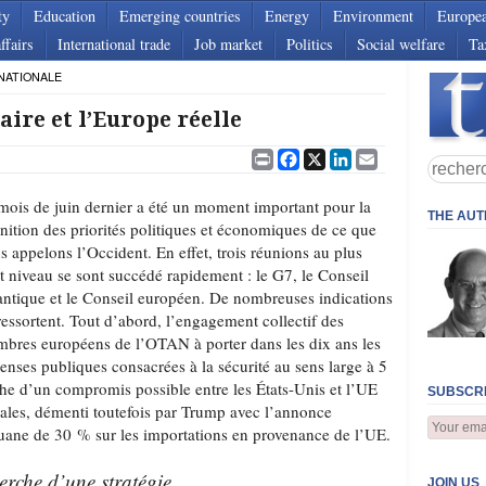
ty
Education
Emerging countries
Energy
Environment
Europe
ffairs
International trade
Job market
Politics
Social welfare
Ta
NATIONALE
ire et l’Europe réelle
Print
Facebook
X
LinkedIn
Email
mois de juin dernier a été un moment important pour la
THE AU
inition des priorités politiques et économiques de ce que
s appelons l’Occident. En effet, trois réunions au plus
t niveau se sont succédé rapidement : le G7, le Conseil
antique et le Conseil européen. De nombreuses indications
ressortent. Tout d’abord, l’engagement collectif des
bres européens de l’OTAN à porter dans les dix ans les
enses publiques consacrées à la sécurité au sens large à 5
he d’un compromis possible entre les États-Unis et l’UE
SUBSCRI
ales, démenti toutefois par Trump avec l’annonce
ouane de 30 % sur les importations en provenance de l’UE.
erche d’une stratégie
JOIN US