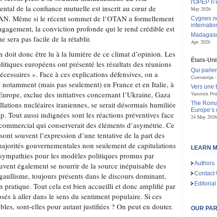
l'OPEP n’e
ntal de la confiance mutuelle est inscrit au cœur de
May 2026
’OTAN. Même si le récent sommet de l’OTAN a formellement
Cygnes no
internatio
engagement, la conviction profonde qui le rend crédible est
Madagasca
 sera pas facile de la rétablir.
Apr. 2026
 doit donc être lu à la lumière de ce climat d’opinion. Les
États-Uni
itiques européens ont présenté les résultats des réunions
Qui parle
ssaires ». Face à ces explications défensives, on a
Cuevaroja
, notamment (mais pas seulement) en France et en Italie, à
Vers une 
Europe, exclue des initiatives concernant l’Ukraine, Gaza
Yannick Pro
llations nucléaires iraniennes, se serait désormais humiliée
The Roman
Europe’s 
. Tout aussi indignées sont les réactions préventives face
24 May 2026
commercial qui conserverait des éléments d’asymétrie. Ce
 sont souvent l’expression d’une tentative de la part des
majorités gouvernementales non seulement de capitulations
LEARN M
 sympathies pour les modèles politiques promus par
Authors
uvent également se nourrir de la source inépuisable des
Contact
 gaullisme, toujours présents dans le discours dominant,
Editorial
 pratique. Tout cela est bien accueilli et donc amplifié par
sés à aller dans le sens du sentiment populaire. Si ces
les, sont-elles pour autant justifiées ? On peut en douter.
OUR PA