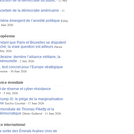
truction de la démocratie du public
12 July
incertain de la démocratie américaine
11
ène émergent de l’anxiété politique
Eddy
 June 2026
ropéenne
dant que Paris et Bruxelles se disputent
ché, la vraie question est ailleurs
Alexis
July 2026
raine: derrière l’alliance militaire, la
mémorielle
2 July 2026
 test concret pour l’Europe stratégique
30 June 2026
moine
nce mondiale
A de réserve et cyber-résistance
e
5 July 2026
ump-Xi: le piège de la marginalisation
ne
17 June 2026
Sacha Courtial
e mondiale de Thomas Piketty et la
démocratique
11 June 2026
Olivier Galland
 international
la sortie des Émirats Arabes Unis de