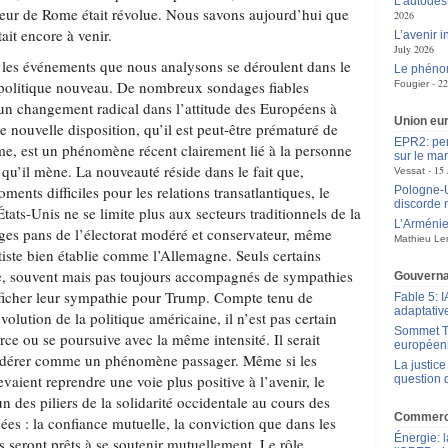
L’autodes
eur de Rome était révolue. Nous savons aujourd’hui que
2026
tait encore à venir.
L’avenir 
July 2026
 les événements que nous analysons se déroulent dans le
Le phénom
22
olitique nouveau. De nombreux sondages fiables
Fougier
un changement radical dans l’attitude des Européens à
Union eu
e nouvelle disposition, qu’il est peut-être prématuré de
EPR2: pen
sme, est un phénomène récent clairement lié à la personne
sur le mar
qu’il mène. La nouveauté réside dans le fait que,
15 
Vessat
ents difficiles pour les relations transatlantiques, le
Pologne-Uk
discorde 
tats-Unis ne se limite plus aux secteurs traditionnels de la
L’Arménie,
ges pans de l’électorat modéré et conservateur, même
Mathieu Le
ntiste bien établie comme l’Allemagne. Seuls certains
te, souvent mais pas toujours accompagnés de sympathies
Gouverna
fficher leur sympathie pour Trump. Compte tenu de
Fable 5: I
adaptativ
évolution de la politique américaine, il n’est pas certain
Sommet Tr
rce ou se poursuive avec la même intensité. Il serait
européen
nsidérer comme un phénomène passager. Même si les
La justic
evaient reprendre une voie plus positive à l’avenir, le
question 
des piliers de la solidarité occidentale au cours des
Commerce
ées : la confiance mutuelle, la conviction que dans les
Énergie: 
és seront prêts à se soutenir mutuellement. Le rôle