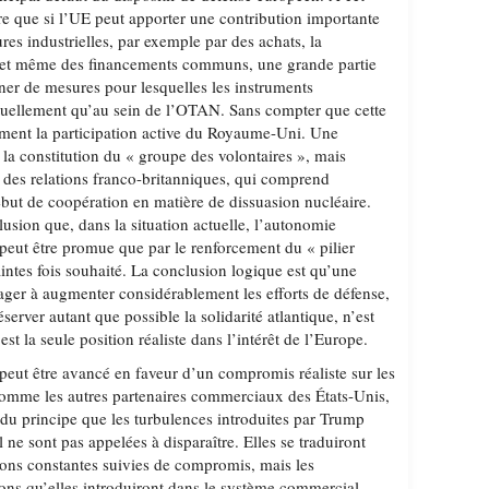
re que si l’UE peut apporter une contribution importante
res industrielles, par exemple par des achats, la
 et même des financements communs, une grande partie
gner de mesures pour lesquelles les instruments
ctuellement qu’au sein de l’OTAN. Sans compter que cette
ement la participation active du Royaume-Uni. Une
 la constitution du « groupe des volontaires », mais
t des relations franco-britanniques, qui comprend
ut de coopération en matière de dissuasion nucléaire.
lusion que, dans la situation actuelle, l’autonomie
 peut être promue que par le renforcement du « pilier
tes fois souhaité. La conclusion logique est qu’une
gager à augmenter considérablement les efforts de défense,
éserver autant que possible la solidarité atlantique, n’est
st la seule position réaliste dans l’intérêt de l’Europe.
peut être avancé en faveur d’un compromis réaliste sur les
omme les autres partenaires commerciaux des États-Unis,
 du principe que les turbulences introduites par Trump
 ne sont pas appelées à disparaître. Elles se traduiront
ons constantes suivies de compromis, mais les
sions qu’elles introduiront dans le système commercial