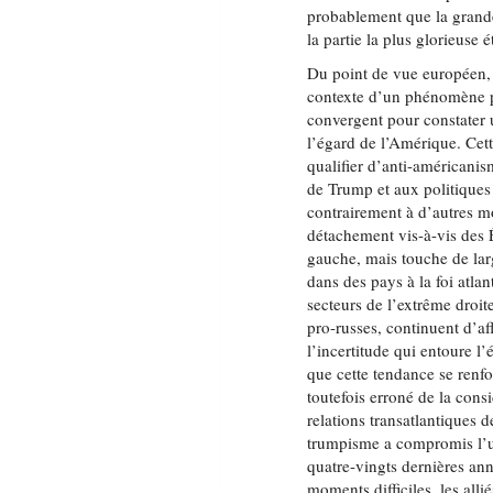
probablement que la grand
la partie la plus glorieuse é
Du point de vue européen,
contexte d’un phénomène p
convergent pour constater 
l’égard de l’Amérique. Cett
qualifier d’anti-américani
de Trump et aux politiques 
contrairement à d’autres mom
détachement vis-à-vis des É
gauche, mais touche de lar
dans des pays à la foi atla
secteurs de l’extrême droi
pro-russes, continuent d’a
l’incertitude qui entoure l’
que cette tendance se renfo
toutefois erroné de la co
relations transatlantiques d
trumpisme a compromis l’un 
quatre-vingts dernières ann
moments difficiles, les alli