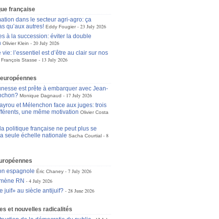
ique française
ation dans le secteur agri-agro: ça
as qu’aux autres!
23 July 2026
Eddy Fougier
s à la succession: éviter la double
n
20 July 2026
Olivier Klein
 vie: l’essentiel est d’être au clair sur nos
13 July 2026
François Stasse
 européennes
unesse est prête à embarquer avec Jean-
nchon?
17 July 2026
Monique Dagnaud
ayrou et Mélenchon face aux juges: trois
ifférents, une même motivation
Olivier Costa
a politique française ne peut plus se
la seule échelle nationale
8
Sacha Courtial
européennes
ion espagnole
7 July 2026
Éric Chaney
omène RN
4 July 2026
 juif» au siècle antijuif?
28 June 2026
s et nouvelles radicalités