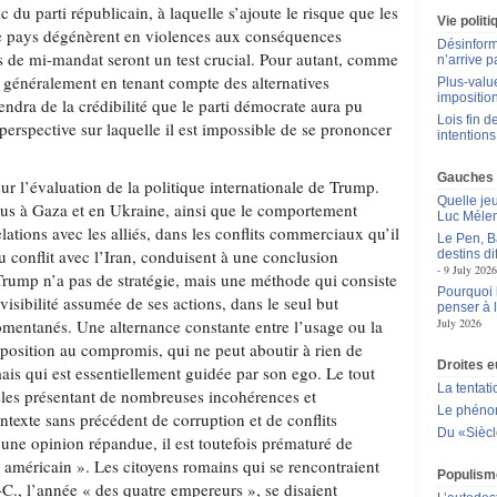
 du parti républicain, à laquelle s’ajoute le risque que les
Vie polit
le pays dégénèrent en violences aux conséquences
Désinform
ns de mi-mandat seront un test crucial. Pour autant, comme
n’arrive p
t généralement en tenant compte des alternatives
Plus-value
impositio
ndra de la crédibilité que le parti démocrate aura pu
Lois fin de
perspective sur laquelle il est impossible de se prononcer
intentions
Gauches
r l’évaluation de la politique internationale de Trump.
Quelle je
nus à Gaza et en Ukraine, ainsi que le comportement
Luc Méle
lations avec les alliés, dans les conflits commerciaux qu’il
Le Pen, B
du conflit avec l’Iran, conduisent à une conclusion
destins d
9 July 2026
 Trump n’a pas de stratégie, mais une méthode qui consiste
Pourquoi l
révisibilité assumée de ses actions, dans le seul but
penser à 
mentanés. Une alternance constante entre l’usage ou la
July 2026
sposition au compromis, qui ne peut aboutir à rien de
Droites 
ais qui est essentiellement guidée par son ego. Le tout
La tentat
èles présentant de nombreuses incohérences et
Le phén
texte sans précédent de corruption et de conflits
Du «Siècle
 une opinion répandue, il est toutefois prématuré de
e américain ». Les citoyens romains qui se rencontraient
Populisme
C., l’année « des quatre empereurs », se disaient