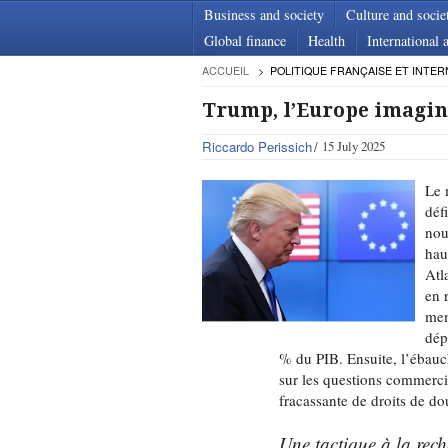
Business and society
Culture and socie
Global finance
Health
International a
ACCUEIL
POLITIQUE FRANÇAISE ET INTER
Trump, l’Europe imagina
Riccardo Perissich
15 July 2025
Le 
déf
nou
hau
Atl
en 
mem
dép
% du PIB. Ensuite, l’ébauc
sur les questions commerci
fracassante de droits de d
Une tactique à la rech