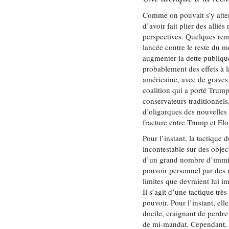
Comme on pouvait s’y attend
d’avoir fait plier des allié
perspectives. Quelques rema
lancée contre le reste du m
augmenter la dette publique
probablement des effets à la
américaine, avec de graves 
coalition qui a porté Trum
conservateurs traditionnels,
d’oligarques des nouvelles 
fracture entre Trump et El
Pour l’instant, la tactique 
incontestable sur des object
d’un grand nombre d’immigr
pouvoir personnel par des m
limites que devraient lui i
Il s’agit d’une tactique trè
pouvoir. Pour l’instant, ell
docile, craignant de perdre
de mi-mandat. Cependant, n