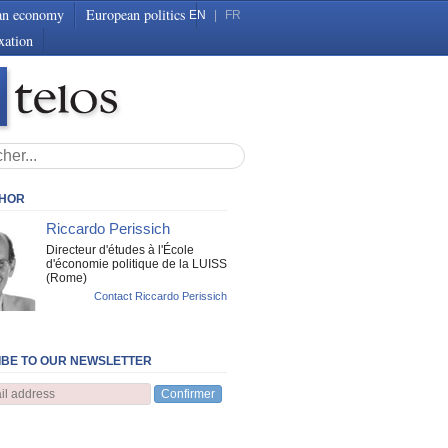
an economy
European politics
EN
|
FR
xation
THOR
Riccardo Perissich
Directeur d'études à l'École
d'économie politique de la LUISS
(Rome)
Contact Riccardo Perissich
BE TO OUR NEWSLETTER
Confirmer