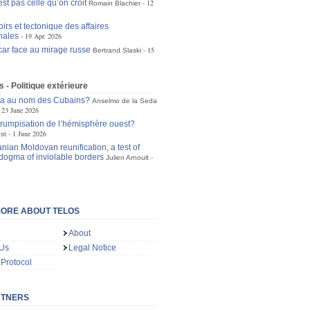
st pas celle qu’on croit
12
Romain Blachier
irs et tectonique des affaires
nales
19 Apr. 2026
r face au mirage russe
15
Bertrand Slaski
s - Politique extérieure
ra au nom des Cubains?
Anselmo de la Seda
23 June 2026
trumpisation de l’hémisphère ouest?
1 June 2026
st
ian Moldovan reunification, a test of
dogma of inviolable borders
Julien Arnoult
ORE ABOUT TELOS
About
 Us
Legal Notice
 Protocol
RTNERS