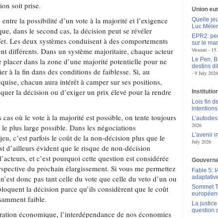
on soit prise.
Union eu
entre la possibilité d’un vote à la majorité et l’exigence
Quelle je
Luc Méle
que, dans le second cas, la décision peut se révéler
EPR2: pen
ffet. Les deux systèmes conduisent à des comportements
sur le mar
t différents. Dans un système majoritaire, chaque acteur
15 
Vessat
Le Pen, B
e placer dans la zone d’une majorité potentielle pour ne
destins d
er à la fin dans des conditions de faiblesse. Si, au
9 July 2026
requise, chacun aura intérêt à camper sur ses positions,
loquer la décision ou d’exiger un prix élevé pour la rendre
Instituti
Lois fin de
intentions
cas où le vote à la majorité est possible, on tente toujours
L’autodes
2026
le plus large possible. Dans les négociations
L’avenir 
jeu, c’est parfois le coût de la non-décision plus que le
July 2026
est d’ailleurs évident que le risque de non-décision
acteurs, et c’est pourquoi cette question est considérée
Gouverna
spective du prochain élargissement. Si vous me permettez
Fable 5: I
 n’est donc pas tant celle du vote que celle du veto d’un ou
adaptativ
Sommet Tr
loquent la décision parce qu’ils considèrent que le coût
européen
isamment faible.
La justic
question 
gration économique, l’interdépendance de nos économies