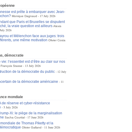
ropéenne
unesse est prête à embarquer avec Jean-
nchon?
17 July 2026
Monique Dagnaud
dant que Paris et Bruxelles se disputent
ché, la vraie question est ailleurs
Alexis
July 2026
ayrou et Mélenchon face aux juges: trois
ifférents, une même motivation
Olivier Costa
ons, démocratie
 vie: l’essentiel est d’être au clair sur nos
13 July 2026
François Stasse
truction de la démocratie du public
12 July
incertain de la démocratie américaine
11
nce mondiale
A de réserve et cyber-résistance
e
5 July 2026
ump-Xi: le piège de la marginalisation
ne
17 June 2026
Sacha Courtial
e mondiale de Thomas Piketty et la
démocratique
11 June 2026
Olivier Galland