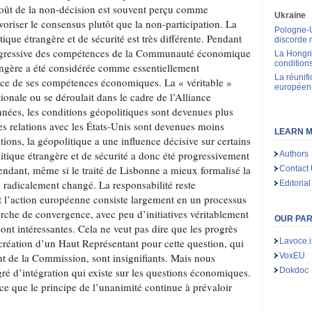
 coût de la non-décision est souvent perçu comme
Ukraine
oriser le consensus plutôt que la non-participation. La
Pologne-Uk
tique étrangère et de sécurité est très différente. Pendant
discorde 
rogressive des compétences de la Communauté économique
La Hongrie
condition
rangère a été considérée comme essentiellement
La réunif
ice de ses compétences économiques. La « véritable »
européen 
tionale ou se déroulait dans le cadre de l’Alliance
nnées, les conditions géopolitiques sont devenues plus
 les relations avec les États-Unis sont devenues moins
LEARN M
tions, la géopolitique a une influence décisive sur certains
tique étrangère et de sécurité a donc été progressivement
Authors
pendant, même si le traité de Lisbonne a mieux formalisé la
Contact
as radicalement changé. La responsabilité reste
Editorial
et l’action européenne consiste largement en un processus
erche de convergence, avec peu d’initiatives véritablement
OUR PA
nt intéressantes. Cela ne veut pas dire que les progrès
création d’un Haut Représentant pour cette question, qui
Lavoce.i
nt de la Commission, sont insignifiants. Mais nous
VoxEU
é d’intégration qui existe sur les questions économiques.
Dokdoc
ce que le principe de l’unanimité continue à prévaloir