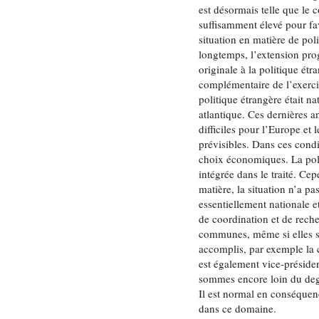
est désormais telle que le
suffisamment élevé pour fav
situation en matière de poli
longtemps, l’extension p
originale à la politique ét
complémentaire de l’exerc
politique étrangère était na
atlantique. Ces dernières a
difficiles pour l’Europe et
prévisibles. Dans ces condi
choix économiques. La poli
intégrée dans le traité. Ce
matière, la situation n’a p
essentiellement nationale 
de coordination et de rech
communes, même si elles so
accomplis, par exemple la 
est également vice-préside
sommes encore loin du degr
Il est normal en conséquen
dans ce domaine.