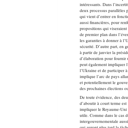
intéressants. Dans l’incert
deux processus parallèles
qui vient d’entrer en fonct
aussi financières, pour ren
propositions qui viseraient
de premier plan dans l’éven
les garanties à donner à l’
sécurité. D’autre part, en 
à partir de janvier la prési
d’élaboration pour fournir 
peut également impliquer l
l’Ukraine et de participer à
implique l’arc de pays alla
et potentiellement le gouv
des prochaines élections o
De toute évidence, des deux
d’aboutir à court terme es
impliquer le Royaume-Uni e
utile. Comme dans le cas d
intergouvernementale aussi 
qui auront plus tard la tâ