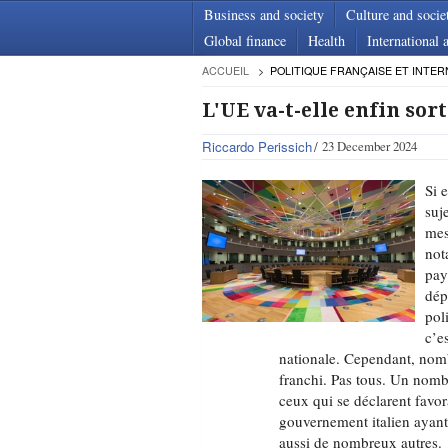
Business and society
Culture and socie
Global finance
Health
International a
ACCUEIL
POLITIQUE FRANÇAISE ET INTER
L'UE va-t-elle enfin sor
Riccardo Perissich
23 December 2024
Si 
suj
mes
not
pay
dép
poli
c’e
nationale. Cependant, nomb
franchi. Pas tous. Un nomb
ceux qui se déclarent favor
gouvernement italien ayant
aussi de nombreux autres.