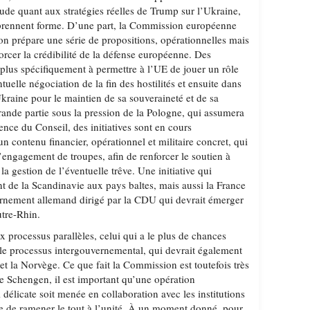
itude quant aux stratégies réelles de Trump sur l’Ukraine,
 prennent forme. D’une part, la Commission européenne
ion prépare une série de propositions, opérationnelles mais
forcer la crédibilité de la défense européenne. Des
 plus spécifiquement à permettre à l’UE de jouer un rôle
tuelle négociation de la fin des hostilités et ensuite dans
Ukraine pour le maintien de sa souveraineté et de sa
grande partie sous la pression de la Pologne, qui assumera
dence du Conseil, des initiatives sont en cours
un contenu financier, opérationnel et militaire concret, qui
’engagement de troupes, afin de renforcer le soutien à
 la gestion de l’éventuelle trêve. Une initiative qui
nt de la Scandinavie aux pays baltes, mais aussi la France
ernement allemand dirigé par la CDU qui devrait émerger
utre-Rhin.
 processus parallèles, celui qui a le plus de chances
t le processus intergouvernemental, qui devrait également
t la Norvège. Ce que fait la Commission est toutefois très
e Schengen, il est important qu’une opération
délicate soit menée en collaboration avec les institutions
che de ramener le tout à l’unité. À un moment donné, pour