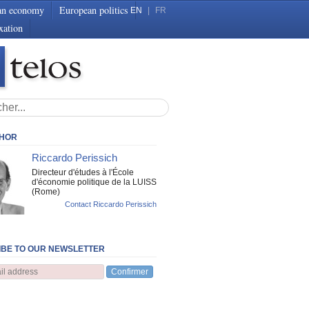
an economy
European politics
EN
|
FR
xation
THOR
Riccardo Perissich
Directeur d'études à l'École
d'économie politique de la LUISS
(Rome)
Contact Riccardo Perissich
BE TO OUR NEWSLETTER
Confirmer