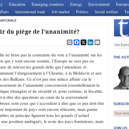
ty
Education
Emerging countries
Energy
Environment
Europe
ffairs
International trade
Job market
Politics
Social welfare
Ta
NATIONALE
tir du piège de l'unanimité?
Print
Facebook
X
LinkedIn
Email
elle ne brise pas la contrainte du vote à l’unanimité sur les
THE AU
ets qui y sont encore soumis, l’Europe ne sera pas en
ure de relever les grands défis qui l’attendent, et
amment l’élargissement à l’Ukraine, à la Moldavie et aux
s des Balkans. Ce n’est pas une mince affaire car le
assement de l’unanimité concernerait essentiellement la
tique étrangère et de sécurité et, pour certains, la fiscalité,
st-à-dire des questions au cœur de la souveraineté
reux sont ceux qui s’accordent à dire que ce pas doit être
SUBSCRI
re important de pays sont encore réticents, mais parmi
ables au principe figurent tous les grands (l’actuel
 une position ambiguë), le reste des pays fondateurs, mais
JOIN US