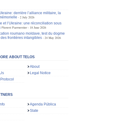
raine: derrière l’alliance militaire, la
mémorielle
2 July 2026
 et l’Ukraine: une réconciliation sous
s
18 June 2026
Florent Parmentier
ication roumano moldave, test du dogme
des frontières intangibles
24 May 2026
ORE ABOUT TELOS
About
 Us
Legal Notice
 Protocol
RTNERS
nfo
Agenda Pública
Slate