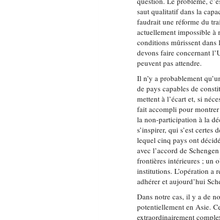
question. Le problème, c’e
saut qualitatif dans la capa
faudrait une réforme du tra
actuellement impossible à r
conditions mûrissent dans 
devons faire concernant l’U
peuvent pas attendre.
Il n’y a probablement qu’u
de pays capables de constit
mettent à l’écart et, si néce
fait accompli pour montrer à
la non-participation à la dé
s’inspirer, qui s’est certes
lequel cinq pays ont décid
avec l’accord de Schengen 
frontières intérieures ; un 
institutions. L’opération a
adhérer et aujourd’hui Sche
Dans notre cas, il y a de n
potentiellement en Asie. Cep
extraordinairement complex