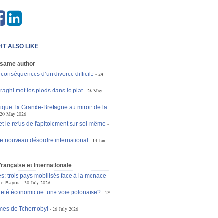
HT ALSO LIKE
 same author
s conséquences d’un divorce difficile
24
raghi met les pieds dans le plat
28 May
tique: la Grande-Bretagne au miroir de la
20 May 2026
et le refus de l'apitoiement sur soi-même
le nouveau désordre international
14 Jan.
 française et internationale
es: trois pays mobilisés face à la menace
30 July 2026
ne Bayou
eté économique: une voie polonaise?
29
mes de Tchernobyl
26 July 2026