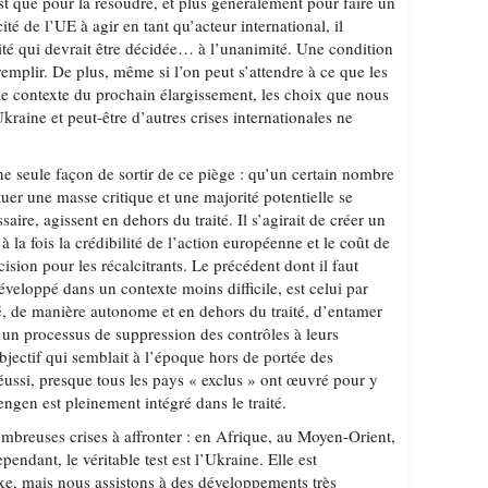
st que pour la résoudre, et plus généralement pour faire un
cité de l’UE à agir en tant qu’acteur international, il
ité qui devrait être décidée… à l’unanimité. Une condition
emplir. De plus, même si l’on peut s’attendre à ce que les
le contexte du prochain élargissement, les choix que nous
kraine et peut-être d’autres crises internationales ne
ne seule façon de sortir de ce piège : qu’un certain nombre
uer une masse critique et une majorité potentielle se
ssaire, agissent en dehors du traité. Il s’agirait de créer un
 la fois la crédibilité de l’action européenne et le coût de
cision pour les récalcitrants. Le précédent dont il faut
 développé dans un contexte moins difficile, est celui par
é, de manière autonome et en dehors du traité, d’entamer
un processus de suppression des contrôles à leurs
objectif qui semblait à l’époque hors de portée des
 réussi, presque tous les pays « exclus » ont œuvré pour y
ngen est pleinement intégré dans le traité.
ombreuses crises à affronter : en Afrique, au Moyen-Orient,
endant, le véritable test est l’Ukraine. Elle est
e, mais nous assistons à des développements très