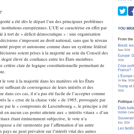
e
jorité a été dès le départ l’un des principaux problèmes
institutions européennes. L’UE se caractérise en effet par
YOU MIG
é à tort de « déficit démocratique » : une organisation
 décisions s’imposent au droit national, sans que le niveau
From the
itimité propre et autonome comme dans un système fédéral
Brexit: le
June 2026
écisions soient prises à la majorité au sein du Conseil des
Europe: D
 degré élevé de confiance entre les États membres.
2026
de critère clair de logique constitutionnelle permettant de
Crise poli
France?
ote.
L'Europe 
it le vote à la majorité dans les matières où les États
16 Mar. 2026
é suffisant de convergence de leurs intérêts et des
Trump et 
2026
e dans ces cas, il n’a pas été facile de l’accepter comme
ès la « crise de la chaise vide » de 1965, provoquée par
Politique
clue par le « compromis de Luxembourg », le principe a été
États balt
it en aucun cas porter atteinte aux « intérêts vitaux » d’un
russe
Céli
vitaux étant éminemment subjective, le vote n’a
Souverain
July 2026
mpasse a été surmontée par l’affirmation d’un autre
Les fantô
un pays ne peut prévaloir sur l’intérêt vital des autres