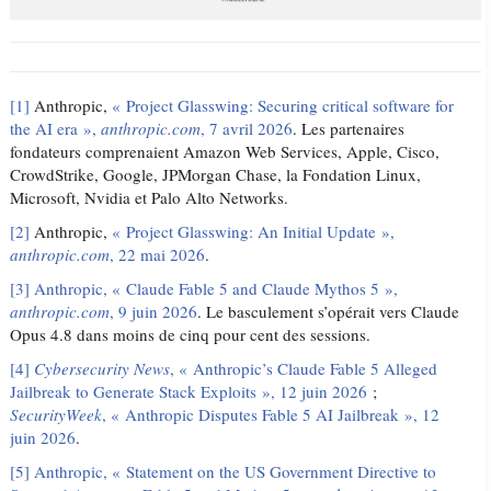
[1]
Anthropic,
« Project Glasswing: Securing critical software for
the AI era »,
anthropic.com
, 7 avril 2026
. Les partenaires
fondateurs comprenaient Amazon Web Services, Apple, Cisco,
CrowdStrike, Google, JPMorgan Chase, la Fondation Linux,
Microsoft, Nvidia et Palo Alto Networks.
[2]
Anthropic,
« Project Glasswing: An Initial Update »,
anthropic.com
, 22 mai 2026
.
[3]
Anthropic, « Claude Fable 5 and Claude Mythos 5 »,
anthropic.com
, 9 juin 2026
. Le basculement s’opérait vers Claude
Opus 4.8 dans moins de cinq pour cent des sessions.
[4]
Cybersecurity News
, « Anthropic’s Claude Fable 5 Alleged
Jailbreak to Generate Stack Exploits », 12 juin 2026
;
SecurityWeek
, « Anthropic Disputes Fable 5 AI Jailbreak », 12
juin 2026
.
[5]
Anthropic, « Statement on the US Government Directive to