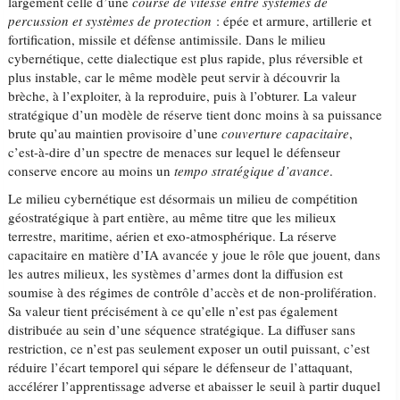
largement celle d’une
course de vitesse entre systèmes de
percussion et systèmes de protection
: épée et armure, artillerie et
fortification, missile et défense antimissile. Dans le milieu
cybernétique, cette dialectique est plus rapide, plus réversible et
plus instable, car le même modèle peut servir à découvrir la
brèche, à l’exploiter, à la reproduire, puis à l’obturer. La valeur
stratégique d’un modèle de réserve tient donc moins à sa puissance
brute qu’au maintien provisoire d’une
couverture capacitaire
,
c’est-à-dire d’un spectre de menaces sur lequel le défenseur
conserve encore au moins un
tempo stratégique d’avance
.
Le milieu cybernétique est désormais un milieu de compétition
géostratégique à part entière, au même titre que les milieux
terrestre, maritime, aérien et exo-atmosphérique. La réserve
capacitaire en matière d’IA avancée y joue le rôle que jouent, dans
les autres milieux, les systèmes d’armes dont la diffusion est
soumise à des régimes de contrôle d’accès et de non-prolifération.
Sa valeur tient précisément à ce qu’elle n’est pas également
distribuée au sein d’une séquence stratégique. La diffuser sans
restriction, ce n’est pas seulement exposer un outil puissant, c’est
réduire l’écart temporel qui sépare le défenseur de l’attaquant,
accélérer l’apprentissage adverse et abaisser le seuil à partir duquel