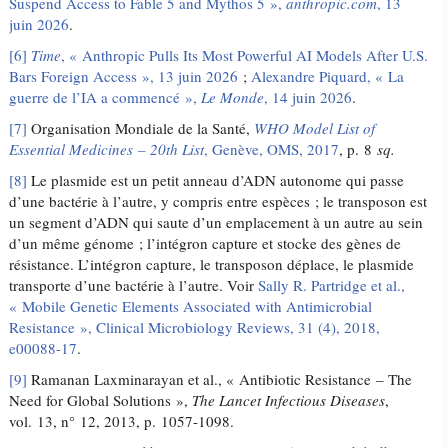
Suspend Access to Fable 5 and Mythos 5 »,
anthropic.com
, 13
juin 2026
.
[6]
Time
, « Anthropic Pulls Its Most Powerful AI Models After U.S.
Bars Foreign Access », 13 juin 2026
;
Alexandre Piquard, « La
guerre de l’IA a commencé »,
Le Monde
, 14 juin 2026
.
[7]
Organisation Mondiale de la Santé,
WHO Model List of
Essential Medicines – 20th List
, Genève, OMS, 2017
, p. 8
sq.
[8]
Le plasmide est un petit anneau d’ADN autonome qui passe
d’une bactérie à l’autre, y compris entre espèces ; le transposon est
un segment d’ADN qui saute d’un emplacement à un autre au sein
d’un même génome ; l’intégron capture et stocke des gènes de
résistance. L’intégron capture, le transposon déplace, le plasmide
transporte d’une bactérie à l’autre. Voir
Sally R. Partridge et al.,
« Mobile Genetic Elements Associated with Antimicrobial
Resistance », Clinical Microbiology Reviews, 31 (4), 2018,
e00088-17
.
[9]
Ramanan Laxminarayan et al., « Antibiotic Resistance – The
Need for Global Solutions »,
The Lancet Infectious Diseases
,
vol. 13, n° 12, 2013, p. 1057-1098.