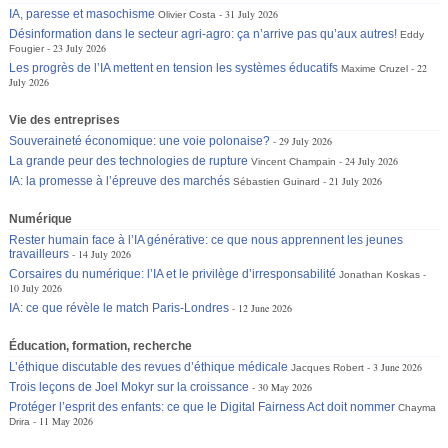
IA, paresse et masochisme
31 July 2026
Olivier Costa
Désinformation dans le secteur agri-agro: ça n’arrive pas qu’aux autres!
Eddy
23 July 2026
Fougier
Les progrès de l’IA mettent en tension les systèmes éducatifs
22
Maxime Cruzel
July 2026
Vie des entreprises
Souveraineté économique: une voie polonaise?
29 July 2026
La grande peur des technologies de rupture
24 July 2026
Vincent Champain
IA: la promesse à l’épreuve des marchés
21 July 2026
Sébastien Guinard
Numérique
Rester humain face à l’IA générative: ce que nous apprennent les jeunes
travailleurs
14 July 2026
Corsaires du numérique: l’IA et le privilège d’irresponsabilité
Jonathan Koskas
10 July 2026
IA: ce que révèle le match Paris-Londres
12 June 2026
Éducation, formation, recherche
L’éthique discutable des revues d’éthique médicale
3 June 2026
Jacques Robert
Trois leçons de Joel Mokyr sur la croissance
30 May 2026
Protéger l’esprit des enfants: ce que le Digital Fairness Act doit nommer
Chayma
11 May 2026
Drira