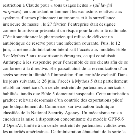
restriction à Claude pour « tous usages licites » (
all lawful
purposes
), en contestant notamment les exclusions relatives aux
systèmes d’armes pleinement autonomes et à la surveillance
intérieure de masse ; le 27 février, l’entreprise était désignée
comme fournisseur présentant un risque pour la sécurité nationale.
C’était sanctionner le pharmacien qui refuse de délivrer un
antibiotique de réserve pour une infection courante. Puis, le 12
juin, la même administration interdisait l’accès aux modèles Fable
5 et Mythos 5 aux ressortissants étrangers, ce qui conduisait
Anthropic à les suspendre pour l’ensemble de ses clients afin de se
conformer à la directive. Elle passait ainsi de la revendication d’un
accès souverain illimité à l’imposition d’un contrôle exclusif. Dans
les jours suivants, le 26 juin, l’accès à Mythos 5 était partiellement
rétabli au bénéfice d’un cercle restreint de partenaires américains
habilités, tandis que Fable 5 demeurait suspendu. Cette autorisation
graduée relevait désormais d’un contrôle des exportations piloté
par le département du Commerce, sur évaluation technique
classifiée de la National Security Agency. Un mécanisme voisin
encadrait la mise à disposition concomitante du modèle GPT-5.6
d’OpenAI, limitée à un cercle restreint de partenaires validés avec
les autorités américaines. L’administration ébauchait de la sorte le