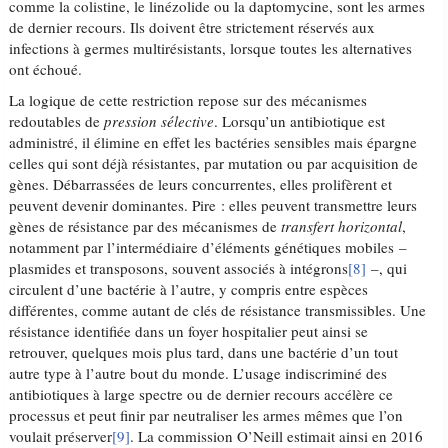
comme la colistine, le linézolide ou la daptomycine, sont les armes
de dernier recours. Ils doivent être strictement réservés aux
infections à germes multirésistants, lorsque toutes les alternatives
ont échoué.
La logique de cette restriction repose sur des mécanismes
redoutables de
pression sélective
. Lorsqu’un antibiotique est
administré, il élimine en effet les bactéries sensibles mais épargne
celles qui sont déjà résistantes, par mutation ou par acquisition de
gènes. Débarrassées de leurs concurrentes, elles prolifèrent et
peuvent devenir dominantes. Pire : elles peuvent transmettre leurs
gènes de résistance par des mécanismes de
transfert horizontal
,
notamment par l’intermédiaire d’éléments génétiques mobiles –
plasmides et transposons, souvent associés à intégrons
[8]
–, qui
circulent d’une bactérie à l’autre, y compris entre espèces
différentes, comme autant de clés de résistance transmissibles. Une
résistance identifiée dans un foyer hospitalier peut ainsi se
retrouver, quelques mois plus tard, dans une bactérie d’un tout
autre type à l’autre bout du monde. L’usage indiscriminé des
antibiotiques à large spectre ou de dernier recours accélère ce
processus et peut finir par neutraliser les armes mêmes que l’on
voulait préserver
[9]
. La commission O’Neill estimait ainsi en 2016