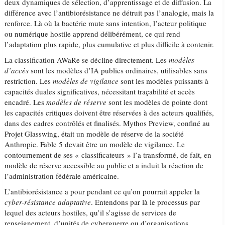
deux dynamiques de sélection, d’apprentissage et de diffusion. La
différence avec l’antibiorésistance ne détruit pas l’analogie, mais la
renforce. Là où la bactérie mute sans intention, l’acteur politique
ou numérique hostile apprend délibérément, ce qui rend
l’adaptation plus rapide, plus cumulative et plus difficile à contenir.
La classification AWaRe se décline directement. Les
modèles
d’accès
sont les modèles d’IA publics ordinaires, utilisables sans
restriction. Les
modèles de vigilance
sont les modèles puissants à
capacités duales significatives, nécessitant traçabilité et accès
encadré. Les
modèles de réserve
sont les modèles de pointe dont
les capacités critiques doivent être réservées à des acteurs qualifiés,
dans des cadres contrôlés et finalisés. Mythos Preview, confiné au
Projet Glasswing, était un modèle de réserve de la société
Anthropic. Fable 5 devait être un modèle de vigilance. Le
contournement de ses « classificateurs » l’a transformé, de fait, en
modèle de réserve accessible au public et a induit la réaction de
l’administration fédérale américaine.
L’antibiorésistance a pour pendant ce qu’on pourrait appeler la
cyber-résistance adaptative
. Entendons par là le processus par
lequel des acteurs hostiles, qu’il s’agisse de services de
renseignement, d’unités de cyberguerre ou d’organisations