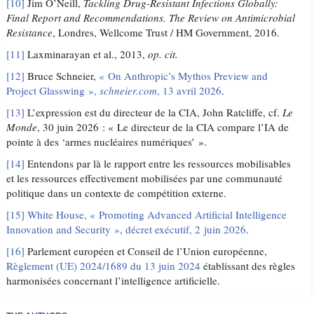
[10]
Jim O’Neill,
Tackling Drug-Resistant Infections Globally:
Final Report and Recommendations. The Review on Antimicrobial
Resistance
, Londres, Wellcome Trust / HM Government, 2016.
[11]
Laxminarayan et al., 2013,
op. cit.
[12]
Bruce Schneier,
« On Anthropic’s Mythos Preview and
Project Glasswing »,
schneier.com
, 13 avril 2026
.
[13]
L’expression est du directeur de la CIA, John Ratcliffe, cf.
Le
Monde
, 30 juin 2026 : « Le directeur de la CIA compare l’IA de
pointe à des ‘armes nucléaires numériques’ ».
[14]
Entendons par là le rapport entre les ressources mobilisables
et les ressources effectivement mobilisées par une communauté
politique dans un contexte de compétition externe.
[15]
White House, « Promoting Advanced Artificial Intelligence
Innovation and Security », décret exécutif, 2 juin 2026
.
[16]
Parlement européen et Conseil de l’Union européenne,
Règlement (UE) 2024/1689 du 13 juin 2024
établissant des règles
harmonisées concernant l’intelligence artificielle.