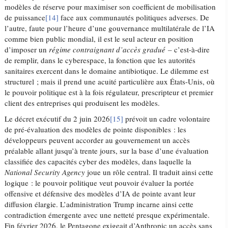
modèles de réserve pour maximiser son coefficient de mobilisation
de puissance
[14]
face aux communautés politiques adverses. De
l’autre, faute pour l’heure d’une gouvernance multilatérale de l’IA
comme bien public mondial, il est le seul acteur en position
d’imposer un
régime contraignant
d’accès gradué –
c’est-à-dire
de remplir, dans le cyberespace, la fonction que les autorités
sanitaires exercent dans le domaine antibiotique. Le dilemme est
structurel ; mais il prend une acuité particulière aux États-Unis, où
le pouvoir politique est à la fois régulateur, prescripteur et premier
client des entreprises qui produisent les modèles.
Le décret exécutif du 2 juin 2026
[15]
prévoit un cadre volontaire
de pré-évaluation des modèles de pointe disponibles : les
développeurs peuvent accorder au gouvernement un accès
préalable allant jusqu’à trente jours, sur la base d’une évaluation
classifiée des capacités cyber des modèles, dans laquelle la
National Security Agency
joue un rôle central. Il traduit ainsi cette
logique : le pouvoir politique veut pouvoir évaluer la portée
offensive et défensive des modèles d’IA de pointe avant leur
diffusion élargie. L’administration Trump incarne ainsi cette
contradiction émergente avec une netteté presque expérimentale.
Fin février 2026, le Pentagone exigeait d’Anthropic un accès sans