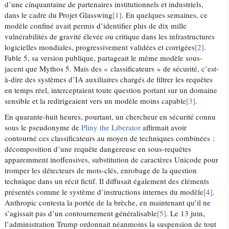
d’une cinquantaine de partenaires institutionnels et industriels,
dans le cadre du Projet Glasswing
[1]
. En quelques semaines, ce
modèle confiné avait permis d’identifier plus de dix mille
vulnérabilités de gravité élevée ou critique dans les infrastructures
logicielles mondiales, progressivement validées et corrigées
[2]
.
Fable 5, sa version publique, partageait le même modèle sous-
jacent que Mythos 5. Mais des « classificateurs » de sécurité, c’est-
à-dire des systèmes d’IA auxiliaires chargés de filtrer les requêtes
en temps réel, interceptaient toute question portant sur un domaine
sensible et la redirigeaient vers un modèle moins capable
[3]
.
En quarante-huit heures, pourtant, un chercheur en sécurité connu
sous le pseudonyme de
Pliny the Liberator
affirmait avoir
contourné ces classificateurs au moyen de techniques combinées :
décomposition d’une requête dangereuse en sous-requêtes
apparemment inoffensives, substitution de caractères Unicode pour
tromper les détecteurs de mots-clés, enrobage de la question
technique dans un récit fictif. Il diffusait également des éléments
présentés comme le système d’instructions internes du modèle
[4]
.
Anthropic contesta la portée de la brèche, en maintenant qu’il ne
s’agissait pas d’un contournement généralisable
[5]
. Le 13 juin,
l’administration Trump ordonnait néanmoins la suspension de tout