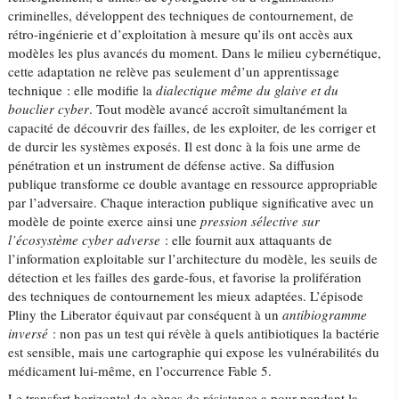
criminelles, développent des techniques de contournement, de
rétro-ingénierie et d’exploitation à mesure qu’ils ont accès aux
modèles les plus avancés du moment. Dans le milieu cybernétique,
cette adaptation ne relève pas seulement d’un apprentissage
technique : elle modifie la
dialectique même du glaive et du
bouclier cyber
. Tout modèle avancé accroît simultanément la
capacité de découvrir des failles, de les exploiter, de les corriger et
de durcir les systèmes exposés. Il est donc à la fois une arme de
pénétration et un instrument de défense active. Sa diffusion
publique transforme ce double avantage en ressource appropriable
par l’adversaire. Chaque interaction publique significative avec un
modèle de pointe exerce ainsi une
pression sélective sur
l’écosystème cyber adverse
: elle fournit aux attaquants de
l’information exploitable sur l’architecture du modèle, les seuils de
détection et les failles des garde-fous, et favorise la prolifération
des techniques de contournement les mieux adaptées. L’épisode
Pliny the Liberator équivaut par conséquent à un
antibiogramme
inversé
: non pas un test qui révèle à quels antibiotiques la bactérie
est sensible, mais une cartographie qui expose les vulnérabilités du
médicament lui-même, en l’occurrence Fable 5.
Le transfert horizontal de gènes de résistance a pour pendant la