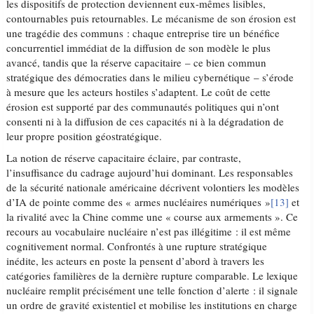
les dispositifs de protection deviennent eux-mêmes lisibles,
contournables puis retournables. Le mécanisme de son érosion est
une tragédie des communs : chaque entreprise tire un bénéfice
concurrentiel immédiat de la diffusion de son modèle le plus
avancé, tandis que la réserve capacitaire – ce bien commun
stratégique des démocraties dans le milieu cybernétique – s’érode
à mesure que les acteurs hostiles s’adaptent. Le coût de cette
érosion est supporté par des communautés politiques qui n’ont
consenti ni à la diffusion de ces capacités ni à la dégradation de
leur propre position géostratégique.
La notion de réserve capacitaire éclaire, par contraste,
l’insuffisance du cadrage aujourd’hui dominant. Les responsables
de la sécurité nationale américaine décrivent volontiers les modèles
d’IA de pointe comme des « armes nucléaires numériques »
[13]
et
la rivalité avec la Chine comme une « course aux armements ». Ce
recours au vocabulaire nucléaire n’est pas illégitime : il est même
cognitivement normal. Confrontés à une rupture stratégique
inédite, les acteurs en poste la pensent d’abord à travers les
catégories familières de la dernière rupture comparable. Le lexique
nucléaire remplit précisément une telle fonction d’alerte : il signale
un ordre de gravité existentiel et mobilise les institutions en charge