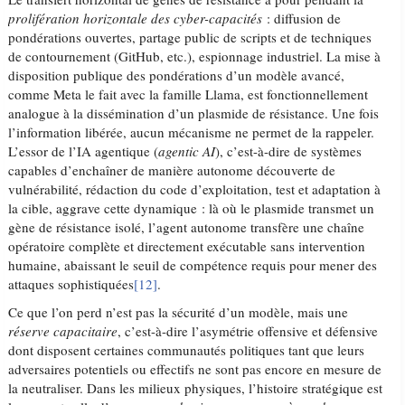
prolifération horizontale des cyber-capacités
: diffusion de
pondérations ouvertes, partage public de scripts et de techniques
de contournement (GitHub, etc.), espionnage industriel. La mise à
disposition publique des pondérations d’un modèle avancé,
comme Meta le fait avec la famille Llama, est fonctionnellement
analogue à la dissémination d’un plasmide de résistance. Une fois
l’information libérée, aucun mécanisme ne permet de la rappeler.
L’essor de l’IA agentique (
agentic AI
), c’est-à-dire de systèmes
capables d’enchaîner de manière autonome découverte de
vulnérabilité, rédaction du code d’exploitation, test et adaptation à
la cible, aggrave cette dynamique : là où le plasmide transmet un
gène de résistance isolé, l’agent autonome transfère une chaîne
opératoire complète et directement exécutable sans intervention
humaine, abaissant le seuil de compétence requis pour mener des
attaques sophistiquées
[12]
.
Ce que l’on perd n’est pas la sécurité d’un modèle, mais une
réserve capacitaire
, c’est-à-dire l’asymétrie offensive et défensive
dont disposent certaines communautés politiques tant que leurs
adversaires potentiels ou effectifs ne sont pas encore en mesure de
la neutraliser. Dans les milieux physiques, l’histoire stratégique est