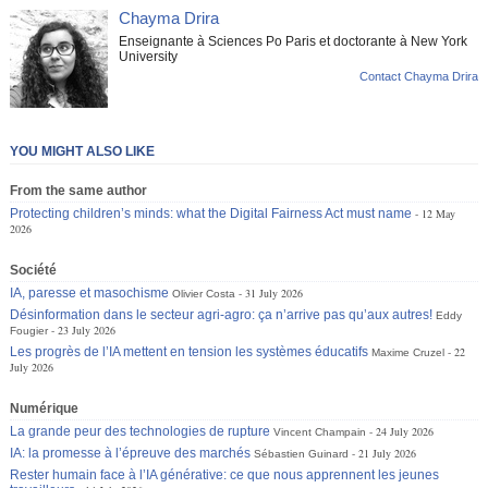
Chayma Drira
Enseignante à Sciences Po Paris et doctorante à New York
University
Contact Chayma Drira
YOU MIGHT ALSO LIKE
From the same author
Protecting children’s minds: what the Digital Fairness Act must name
12 May
2026
Société
IA, paresse et masochisme
31 July 2026
Olivier Costa
Désinformation dans le secteur agri-agro: ça n’arrive pas qu’aux autres!
Eddy
23 July 2026
Fougier
Les progrès de l’IA mettent en tension les systèmes éducatifs
22
Maxime Cruzel
July 2026
Numérique
La grande peur des technologies de rupture
24 July 2026
Vincent Champain
IA: la promesse à l’épreuve des marchés
21 July 2026
Sébastien Guinard
Rester humain face à l’IA générative: ce que nous apprennent les jeunes