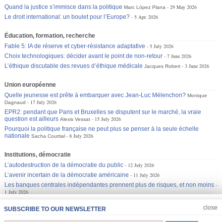
Quand la justice s’immisce dans la politique
29 May 2026
Marc López Plana
Le droit international: un boulet pour l’Europe?
5 Apr. 2026
Éducation, formation, recherche
Fable 5: IA de réserve et cyber-résistance adaptative
5 July 2026
Choix technologiques: décider avant le point de non-retour
7 June 2026
L’éthique discutable des revues d’éthique médicale
3 June 2026
Jacques Robert
Union européenne
Quelle jeunesse est prête à embarquer avec Jean-Luc Mélenchon?
Monique
17 July 2026
Dagnaud
EPR2: pendant que Paris et Bruxelles se disputent sur le marché, la vraie
question est ailleurs
15 July 2026
Alexis Vessat
Pourquoi la politique française ne peut plus se penser à la seule échelle
nationale
8 July 2026
Sacha Courtial
Institutions, démocratie
L’autodestruction de la démocratie du public
12 July 2026
L’avenir incertain de la démocratie américaine
11 July 2026
Les banques centrales indépendantes prennent plus de risques, et non moins
1 July 2026
JOIN US
CLOSE
close
SUBSCRIBE TO OUR NEWSLETTER