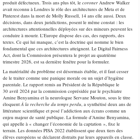
produit défectueux. Trois ans plus tôt, le
coroner
Andrew Walker
avait reconnu à Londres le rôle des architectures de Meta et de
Pinterest dans la mort de Molly Russell, 14 ans elle aussi. Deux
décisions, dans deux juridictions, posent le même constat : les
architectures attentionnelles déployées sur des mineurs peuvent les
conduire à mourir. L’Europe dispose des cas, des rapports, des
textes. Ce qui lui manque, c’est la doctrine qui nomme le bien
fondamental que ces architectures atteignent. Le Digital Fairness
Act, dont la Commission présentera le projet au quatrième
trimestre 2026, est sa dernière fenêtre pour la formuler.
La matérialité du problème est désormais établie, et il faut cesser
de le traiter comme une panique morale ou un sujet d’hygiène
parentale. Le rapport remis au Président de la République le
30 avril 2024 par la commission coprésidée par le psychiatre
Amine Benyamina et la neurologue Servane Mouton, sous le titre
éloquent
À la recherche du temps perdu
, a synthétisé deux ans de
littérature scientifique et posé l’addiction aux écrans comme un
enjeu majeur de santé publique. La formule d’Amine Benyamina,
qui appelle à « changer l’économie de la captation », fixe le
terrain. Les données PISA 2022 établissent que deux tiers des
élèves européens se déclarent distraits par leurs appareils en classe.