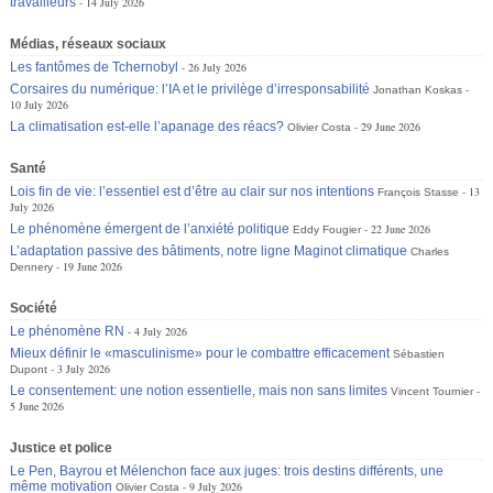
travailleurs
14 July 2026
Médias, réseaux sociaux
Les fantômes de Tchernobyl
26 July 2026
Corsaires du numérique: l’IA et le privilège d’irresponsabilité
Jonathan Koskas
10 July 2026
La climatisation est-elle l’apanage des réacs?
29 June 2026
Olivier Costa
Santé
Lois fin de vie: l’essentiel est d’être au clair sur nos intentions
13
François Stasse
July 2026
Le phénomène émergent de l’anxiété politique
22 June 2026
Eddy Fougier
L’adaptation passive des bâtiments, notre ligne Maginot climatique
Charles
19 June 2026
Dennery
Société
Le phénomène RN
4 July 2026
Mieux définir le «masculinisme» pour le combattre efficacement
Sébastien
3 July 2026
Dupont
Le consentement: une notion essentielle, mais non sans limites
Vincent Tournier
5 June 2026
Justice et police
Le Pen, Bayrou et Mélenchon face aux juges: trois destins différents, une
même motivation
9 July 2026
Olivier Costa