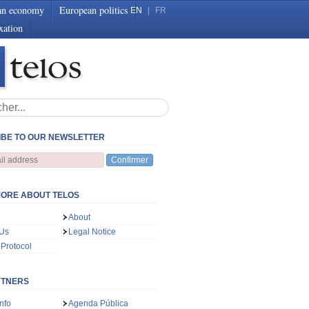
an economy
European politics
EN
|
FR
xation
BE TO OUR NEWSLETTER
Confirmer
ORE ABOUT TELOS
About
 Us
Legal Notice
 Protocol
RTNERS
nfo
Agenda Pública