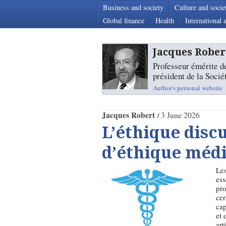
Business and society
Culture and socie
Global finance
Health
International a
Jacques Rober
Professeur émérite de
président de la Socié
Author's personal website
Jacques Robert
3 June 2026
L’éthique disc
d’éthique médi
Les
ess
pro
cer
cap
et 
art