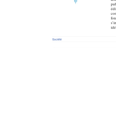
pub
édi
con
fon
s’i
idé
Société