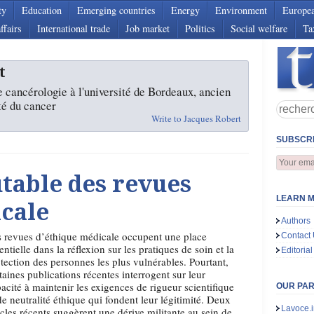
ty
Education
Emerging countries
Energy
Environment
Europe
ffairs
International trade
Job market
Politics
Social welfare
Ta
t
 cancérologie à l'université de Bordeaux, ancien
té du cancer
Write to Jacques Robert
SUBSCRI
utable des revues
LEARN M
cale
Authors
 revues d’éthique médicale occupent une place
Contact
entielle dans la réflexion sur les pratiques de soin et la
Editorial
tection des personnes les plus vulnérables. Pourtant,
taines publications récentes interrogent sur leur
acité à maintenir les exigences de rigueur scientifique
OUR PA
de neutralité éthique qui fondent leur légitimité. Deux
Lavoce.i
icles récents suggèrent une dérive militante au sein de