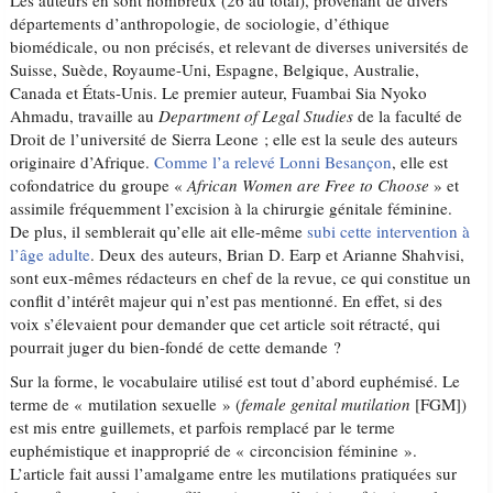
Les auteurs en sont nombreux (26 au total), provenant de divers
départements d’anthropologie, de sociologie, d’éthique
biomédicale, ou non précisés, et relevant de diverses universités de
Suisse, Suède, Royaume-Uni, Espagne, Belgique, Australie,
Canada et États-Unis. Le premier auteur, Fuambai Sia Nyoko
Ahmadu, travaille au
Department of Legal Studies
de la faculté de
Droit de l’université de Sierra Leone ; elle est la seule des auteurs
originaire d’Afrique.
Comme l’a relevé Lonni Besançon
, elle est
cofondatrice du groupe «
African Women are Free to Choose
» et
assimile fréquemment l’excision à la chirurgie génitale féminine.
De plus, il semblerait qu’elle ait elle-même
subi cette intervention à
l’âge adulte
. Deux des auteurs, Brian D. Earp et Arianne Shahvisi,
sont eux-mêmes rédacteurs en chef de la revue, ce qui constitue un
conflit d’intérêt majeur qui n’est pas mentionné. En effet, si des
voix s’élevaient pour demander que cet article soit rétracté, qui
pourrait juger du bien-fondé de cette demande ?
Sur la forme, le vocabulaire utilisé est tout d’abord euphémisé. Le
terme de « mutilation sexuelle » (
female genital mutilation
[FGM])
est mis entre guillemets, et parfois remplacé par le terme
euphémistique et inapproprié de « circoncision féminine ».
L’article fait aussi l’amalgame entre les mutilations pratiquées sur