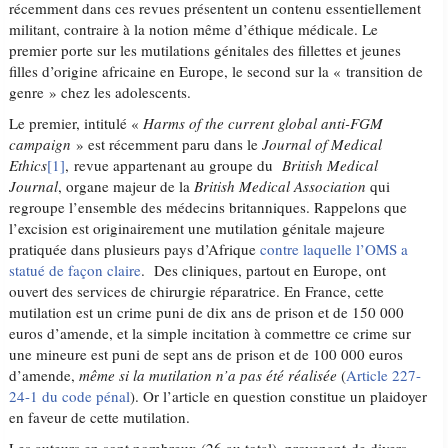
récemment dans ces revues présentent un contenu essentiellement
militant, contraire à la notion même d’éthique médicale. Le
premier porte sur les mutilations génitales des fillettes et jeunes
filles d’origine africaine en Europe, le second sur la « transition de
genre » chez les adolescents.
Le premier, intitulé «
Harms of the current global anti-FGM
campaign
» est récemment paru dans le
Journal of Medical
Ethics
[1]
, revue appartenant au groupe du
British Medical
Journal
, organe majeur de la
British Medical Association
qui
regroupe l’ensemble des médecins britanniques. Rappelons que
l’excision est originairement une mutilation génitale majeure
pratiquée dans plusieurs pays d’Afrique
contre laquelle l’OMS a
statué de façon claire
. Des cliniques, partout en Europe, ont
ouvert des services de chirurgie réparatrice. En France, cette
mutilation est un crime puni de dix ans de prison et de 150 000
euros d’amende, et la simple incitation à commettre ce crime sur
une mineure est puni de sept ans de prison et de 100 000 euros
d’amende,
même si la mutilation n’a pas été réalisée
(
Article 227-
24-1 du code pénal
). Or l’article en question constitue un plaidoyer
en faveur de cette mutilation.