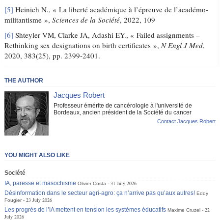
[5]
Heinich N., « La liberté académique à l’épreuve de l’académo-
militantisme »,
Sciences de la Société
, 2022, 109
[6]
Shteyler VM, Clarke JA, Adashi EY., « Failed assignments –
Rethinking sex designations on birth certificates »,
N Engl J Med
,
2020, 383(25), pp. 2399-2401.
THE AUTHOR
Jacques Robert
Professeur émérite de cancérologie à l'université de
Bordeaux, ancien président de la Société du cancer
Contact Jacques Robert
YOU MIGHT ALSO LIKE
Société
IA, paresse et masochisme
31 July 2026
Olivier Costa
Désinformation dans le secteur agri-agro: ça n’arrive pas qu’aux autres!
Eddy
23 July 2026
Fougier
Les progrès de l’IA mettent en tension les systèmes éducatifs
22
Maxime Cruzel
July 2026