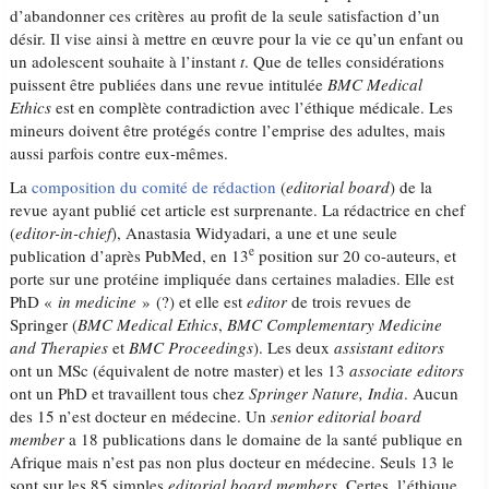
d’abandonner ces critères au profit de la seule satisfaction d’un
désir. Il vise ainsi à mettre en œuvre pour la vie ce qu’un enfant ou
un adolescent souhaite à l’instant
t
. Que de telles considérations
puissent être publiées dans une revue intitulée
BMC Medical
Ethics
est en complète contradiction avec l’éthique médicale. Les
mineurs doivent être protégés contre l’emprise des adultes, mais
aussi parfois contre eux-mêmes.
La
composition du comité de rédaction
(
editorial board
) de la
revue ayant publié cet article est surprenante. La rédactrice en chef
(
editor-in-chief
), Anastasia Widyadari, a une et une seule
e
publication d’après PubMed, en 13
position sur 20 co-auteurs, et
porte sur une protéine impliquée dans certaines maladies. Elle est
PhD «
in medicine
» (?) et elle est
editor
de trois revues de
Springer (
BMC Medical Ethics
,
BMC Complementary Medicine
and Therapies
et
BMC Proceedings
). Les deux
assistant editors
ont un MSc (équivalent de notre master) et les 13
associate editors
ont un PhD et travaillent tous chez
Springer Nature, India
. Aucun
des 15 n’est docteur en médecine. Un
senior editorial board
member
a 18 publications dans le domaine de la santé publique en
Afrique mais n’est pas non plus docteur en médecine. Seuls 13 le
sont sur les 85 simples
editorial board members
. Certes, l’éthique