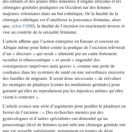
des enfants et des jeunes filles mineures d’origine africaine et les
chirurgies génitales pratiquées en Occident sur des femmes
majeures volontaires dans un but esthétique. Or la finalité de la
chirurgie esthétique est d’améliorer la jouissance féminine, alors
que,
selon l’OMS
, la finalité de l’excision est exactement inverse et
vise au contrôle de la sexualité féminine.
L’article affirme que l’action entreprise en Europe et souvent en
Afrique même pour lutter contre la pratique de l’excision relèverait
d’un « discours » qui serait « alimenté par un cadre fortement
racialisé et ethnocentrique » et aurait « engendré des
conséquences imprévues mais graves », comme une perte de
confiance dans les systèmes de santé ou une surveillance excessive
des familles de migrants. Il serait donc nécessaire « de réévaluer
les stratégies de plaidoyer [contre les mutilations génitales] pour
garantir qu’elles ne reproduisent pas les injustices mêmes qu’elles
visent à contester ».
L’article avance une série d’arguments pour justifier le plaidoyer en
faveur de l’excision : « Des recherches menées par des
gynécologues et d’autres spécialistes ont démontré qu’un
pourcentage élevé de femmes ayant subi une chirurgie génitale ont
une vie sexuelle satisfaisante, notamment en termes de désir,