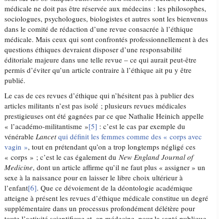
médicale ne doit pas être réservée aux médecins : les philosophes,
sociologues, psychologues, biologistes et autres sont les bienvenus
dans le comité de rédaction d’une revue consacrée à l’éthique
médicale. Mais ceux qui sont confrontés professionnellement à des
questions éthiques devraient disposer d’une responsabilité
éditoriale majeure dans une telle revue – ce qui aurait peut-être
permis d’éviter qu’un article contraire à l’éthique ait pu y être
publié.
Le cas de ces revues d’éthique qui n’hésitent pas à publier des
articles militants n’est pas isolé ; plusieurs revues médicales
prestigieuses ont été gagnées par ce que Nathalie Heinich appelle
« l’académo-militantisme »
[5]
: c’est le cas par exemple du
vénérable
Lancet
qui définit les femmes comme des « corps avec
vagin »
, tout en prétendant qu’on a trop longtemps négligé ces
« corps » ; c’est le cas également du
New England Journal of
Medicine
, dont un article affirme qu’il ne faut plus « assigner » un
sexe à la naissance pour en laisser le libre choix ultérieur à
l’enfant
[6]
. Que ce dévoiement de la déontologie académique
atteigne à présent les revues d’éthique médicale constitue un degré
supplémentaire dans un processus profondément délétère pour
toute l’activité scientifique et, en médecine, pour la santé publique.