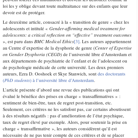
loi les y oblige devant toute maltraitance sur des enfants que leur
devoir est de protéger.
Le deuxième article, consacré à la « transition de genre » chez les
adolescents et intitulé «
Gender-affirming medical treatment for
adolescents: a critical reflection on “effective” treatment outcomes
», est paru dans
BMC Medical Ethics
[3]
. Les auteurs appartiennent
au Centre d’expertise de la dysphorie de genre (
Center of Expertise
on Gender Dysphoria (CEGD)
de l’université libre d’Amsterdam et
aux départements de psychiatrie de l’enfant et de l’adolescent ou
de psychologie médicale de cette université. Les deux premiers
auteurs, Ezra D. Ooshoek et Skye Stanwich, sont
des doctorants
(
PhD students
) à l’université libre d’Amsterdam
.
L’article présente d’abord une revue des publications qui ont
évalué le bénéfice des prises en charge « transaffirmatives » :
sentiment de bien-être, taux de regret post-transition, etc.
Seulement, ces critères ne les satisfont pas, car certains aboutissent
à des résultats négatifs : pas d’amélioration de l’état psychique,
taux de regret élevé par exemple. Alors, pour soutenir la prise en
charge « transaffirmative », les auteurs considèrent qu’il est
nécessaire de ne pas tenir compte de ces critères et de se placer