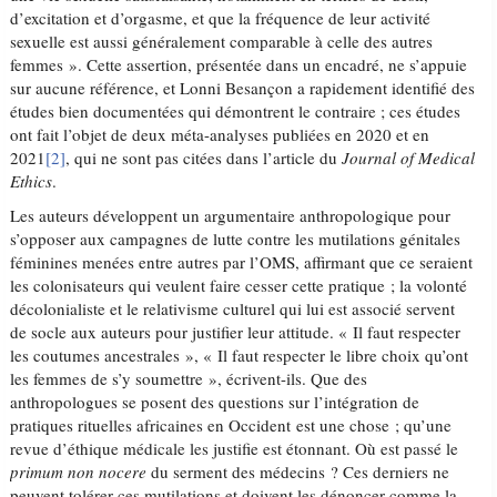
d’excitation et d’orgasme, et que la fréquence de leur activité
sexuelle est aussi généralement comparable à celle des autres
femmes ». Cette assertion, présentée dans un encadré, ne s’appuie
sur aucune référence, et Lonni Besançon a rapidement identifié des
études bien documentées qui démontrent le contraire ; ces études
ont fait l’objet de deux méta-analyses publiées en 2020 et en
2021
[2]
, qui ne sont pas citées dans l’article du
Journal of Medical
Ethics
.
Les auteurs développent un argumentaire anthropologique pour
s’opposer aux campagnes de lutte contre les mutilations génitales
féminines menées entre autres par l’OMS, affirmant que ce seraient
les colonisateurs qui veulent faire cesser cette pratique ; la volonté
décolonialiste et le relativisme culturel qui lui est associé servent
de socle aux auteurs pour justifier leur attitude. « Il faut respecter
les coutumes ancestrales », « Il faut respecter le libre choix qu’ont
les femmes de s’y soumettre », écrivent-ils. Que des
anthropologues se posent des questions sur l’intégration de
pratiques rituelles africaines en Occident est une chose ; qu’une
revue d’éthique médicale les justifie est étonnant. Où est passé le
primum non nocere
du serment des médecins ? Ces derniers ne
peuvent tolérer ces mutilations et doivent les dénoncer comme la