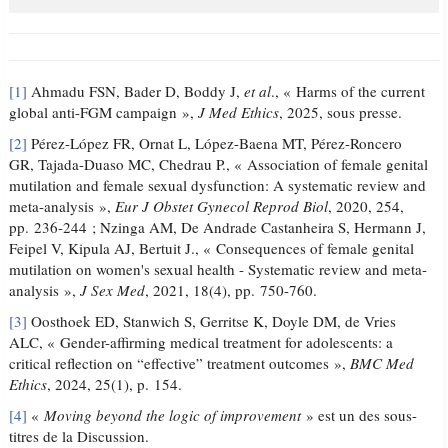
[1]
Ahmadu FSN, Bader D, Boddy J,
et al
., « Harms of the current
global anti-FGM campaign »,
J Med Ethics
, 2025, sous presse.
[2]
Pérez-López FR, Ornat L, López-Baena MT, Pérez-Roncero
GR, Tajada-Duaso MC, Chedrau P., « Association of female genital
mutilation and female sexual dysfunction: A systematic review and
meta-analysis »,
Eur J Obstet Gynecol Reprod Biol
, 2020, 254,
pp. 236-244 ; Nzinga AM, De Andrade Castanheira S, Hermann J,
Feipel V, Kipula AJ, Bertuit J., « Consequences of female genital
mutilation on women's sexual health - Systematic review and meta-
analysis »,
J Sex Med
, 2021, 18(4), pp. 750-760.
[3]
Oosthoek ED, Stanwich S, Gerritse K, Doyle DM, de Vries
ALC, « Gender-affirming medical treatment for adolescents: a
critical reflection on “effective” treatment outcomes »,
BMC Med
Ethics
, 2024, 25(1), p. 154.
[4]
«
Moving beyond the logic of improvement
» est un des sous-
titres de la Discussion.