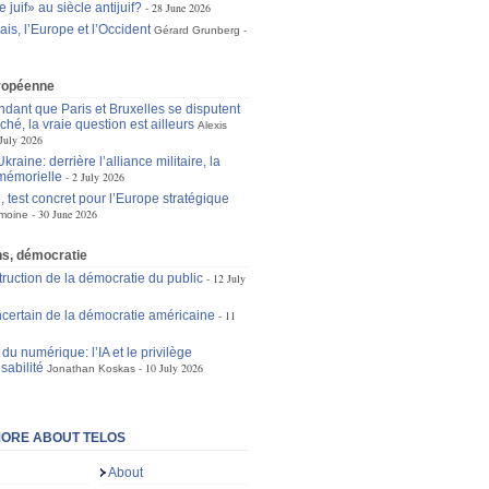
 juif» au siècle antijuif?
28 June 2026
is, l’Europe et l’Occident
Gérard Grunberg
ropéenne
dant que Paris et Bruxelles se disputent
ché, la vraie question est ailleurs
Alexis
July 2026
raine: derrière l’alliance militaire, la
mémorielle
2 July 2026
 test concret pour l’Europe stratégique
30 June 2026
moine
ons, démocratie
truction de la démocratie du public
12 July
incertain de la démocratie américaine
11
du numérique: l’IA et le privilège
sabilité
10 July 2026
Jonathan Koskas
ORE ABOUT TELOS
About