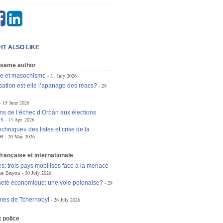
HT ALSO LIKE
 same author
se et masochisme
31 July 2026
isation est-elle l’apanage des réacs?
29
15 June 2026
ons de l’échec d’Orbán aux élections
es
13 Apr. 2026
chnique» des listes et crise de la
ie
20 Mar. 2026
 française et internationale
es: trois pays mobilisés face à la menace
30 July 2026
ne Bayou
eté économique: une voie polonaise?
29
mes de Tchernobyl
26 July 2026
t police