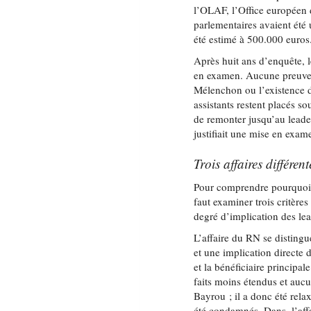
l’OLAF, l’Office européen de
parlementaires avaient été 
été estimé à 500.000 euros
Après huit ans d’enquête, l
en examen. Aucune preuve n
Mélenchon ou l’existence 
assistants restent placés so
de remonter jusqu’au leade
justifiait une mise en exa
Trois affaires différent
Pour comprendre pourquoi ce
faut examiner trois critères
degré d’implication des lea
L’affaire du RN se disting
et une implication directe 
et la bénéficiaire princip
faits moins étendus et auc
Bayrou ; il a donc été relax
été condamnés. Dans, l’affa