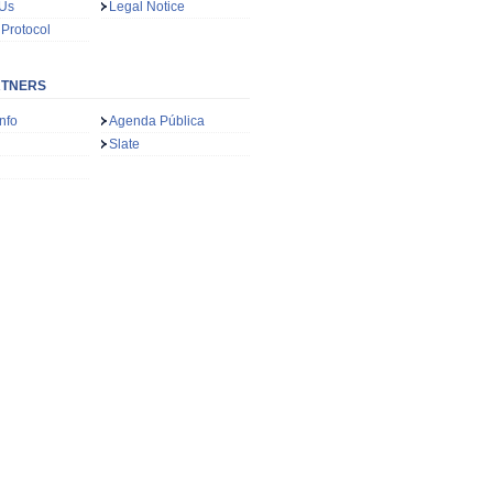
 Us
Legal Notice
 Protocol
RTNERS
nfo
Agenda Pública
Slate