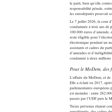
le parti, bien qu’elle contes
responsabilité pénale, esti
les eurodéputés prouvait s
Le 7 juillet 2026, la cour 
condamnée à trois ans de p
100.000 euros d’amende, et 
reste éligible pour l’élect
électronique pendant un m
assistants et cadres du par
d’amendes et d’inéligibilit
condamné à deux millions 
Pour le MoDem, des fa
L’affaire du MoDem, et de 
Elle a éclaté en 2017, après
parlementaires européens po
est moindre : entre 262.000
passés par l’UDF puis le
Treize prévenus étaient co
eurodéputés, des cadres du 