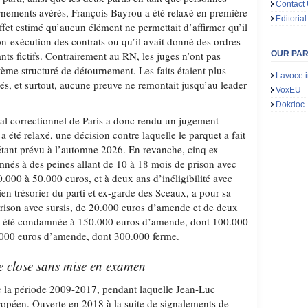
Contact
nements avérés, François Bayrou a été relaxé en première
Editorial
effet estimé qu’aucun élément ne permettait d’affirmer qu’il
on-exécution des contrats ou qu’il avait donné des ordres
ts fictifs. Contrairement au RN, les juges n’ont pas
OUR PA
tème structuré de détournement. Les faits étaient plus
Lavoce.i
s, et surtout, aucune preuve ne remontait jusqu’au leader
VoxEU
Dokdoc
unal correctionnel de Paris a donc rendu un jugement
a été relaxé, une décision contre laquelle le parquet a fait
tant prévu à l’automne 2026. En revanche, cinq ex-
nés à des peines allant de 10 à 18 mois de prison avec
.000 à 50.000 euros, et à deux ans d’inéligibilité avec
ien trésorier du parti et ex-garde des Sceaux, a pour sa
rison avec sursis, de 20.000 euros d’amende et de deux
F a été condamnée à 150.000 euros d’amende, dont 100.000
000 euros d’amende, dont 300.000 ferme.
e close sans mise en examen
e la période 2009-2017, pendant laquelle Jean-Luc
opéen. Ouverte en 2018 à la suite de signalements de