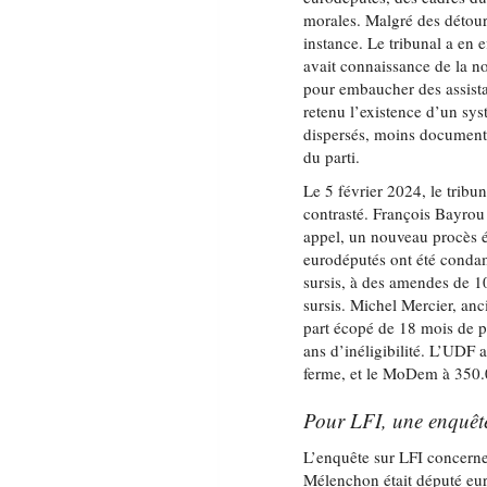
morales. Malgré des détour
instance. Le tribunal a en 
avait connaissance de la n
pour embaucher des assistan
retenu l’existence d’un sys
dispersés, moins documenté
du parti.
Le 5 février 2024, le trib
contrasté. François Bayrou 
appel, un nouveau procès é
eurodéputés ont été condam
sursis, à des amendes de 10
sursis. Michel Mercier, anc
part écopé de 18 mois de p
ans d’inéligibilité. L’UD
ferme, et le MoDem à 350.
Pour LFI, une enquêt
L’enquête sur LFI concern
Mélenchon était député eur