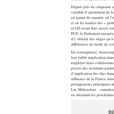
Depuis près de cinquante 
variable d’ajustement de la 
en panne de mandat, où l’o
et où les leaders des « pet
et LFI avant leur succès na
PCF) le Parlement européen
d’y obtenir des sièges qu’
différences de mode de scr
En conséquence, beaucoup d
leur faible implication dan
employer leurs collaborateu
procès des assistants par
d’implication des élus fran
influence de la France dans 
protagonistes principaux d
Luc Mélenchon – cumulent 1
en attendant les prochaines
Di