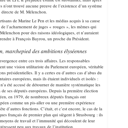
ges n’ont trouvé aucune preuve de l’existence d’un système
on directe de M. Mélenchon.
artisans de Marine Le Pen et les médias acquis à sa cause
me de l’acharnement de juges « rouges », les mêmes qui
Mélenchon pour des raisons idéologiques, et n’auraient
prendre à François Bayrou, un proche du Président.
n, marchepied des ambitions élyséennes
vergence entre ces trois affaires. Les responsables
ent une vision utilitariste du Parlement européen, véritable
ons présidentielles. Il y a certes eu d’autres cas d’abus du
ntaires européens, mais ils étaient individuels et isolés :
 n’a été accusé de détourner de manière systématique les
n de ses députés européens. Depuis la première élection
péen, en 1979, de nombreux députés français ont
opéen comme un pis-aller ou une première expérience
te d’autres fonctions. C’était, et c’est encore, le cas de la
ques français de premier plan qui siègent à Strasbourg : ils
 moyens de travail et l’immunité qui découlent de leur
éressent peu aux travaux de l’institution.