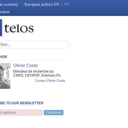
an economy
European politics
EN
|
FR
xation
THOR
Olivier Costa
Directeur de recherche au
CNRS, CEVIPOF, Sciences Po
Contact Olivier Costa
BE TO OUR NEWSLETTER
Confirmer