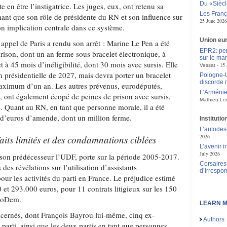
Du «Siècle
te en être l’instigatrice. Les juges, eux, ont retenu sa
Les França
mant que son rôle de présidente du RN et son influence sur
25 June 2026
on implication centrale dans ce système.
Union eu
d’appel de Paris a rendu son arrêt : Marine Le Pen a été
EPR2: pen
rison, dont un an ferme sous bracelet électronique, à
sur le mar
à 45 mois d’inéligibilité, dont 30 mois avec sursis. Elle
15 
Vessat
ion présidentielle de 2027, mais devra porter un bracelet
Pologne-Uk
discorde 
aximum d’un an. Les autres prévenus, eurodéputés,
L’Arménie,
ti, ont également écopé de peines de prison avec sursis,
Mathieu Le
é. Quant au RN, en tant que personne morale, il a été
d’euros d’amende, dont un million ferme.
Instituti
L’autodes
2026
its limités et des condamnations ciblées
L’avenir 
July 2026
son prédécesseur l’UDF, porte sur la période 2005-2017.
Corsaires 
 des révélations sur l’utilisation d’assistants
d’irrespon
ur les activités du parti en France. Le préjudice estimé
 et 293.000 euros, pour 11 contrats litigieux sur les 150
 MoDem.
LEARN M
ncernés, dont François Bayrou lui-même, cinq ex-
Authors
parti, ainsi que les deux partis en tant que personnes