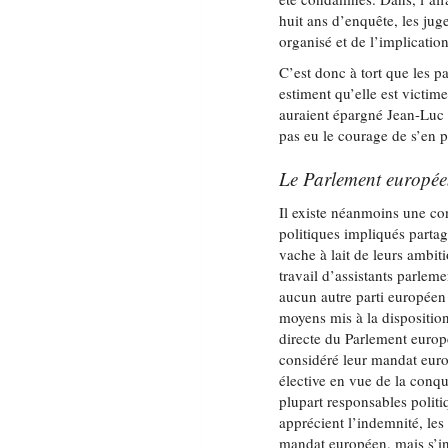
huit ans d’enquête, les ju
organisé et de l’implicati
C’est donc à tort que les p
estiment qu’elle est victi
auraient épargné Jean-Luc 
pas eu le courage de s’en 
Le Parlement europée
Il existe néanmoins une con
politiques impliqués partag
vache à lait de leurs ambiti
travail d’assistants parleme
aucun autre parti européen
moyens mis à la dispositio
directe du Parlement euro
considéré leur mandat eur
élective en vue de la conquê
plupart responsables politi
apprécient l’indemnité, les
mandat européen, mais s’int