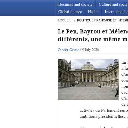
Business and society
Culture and socie
Global finance
Health
International a
ACCUEIL
POLITIQUE FRANÇAISE ET INTER
Le Pen, Bayrou et Mélenc
différents, une même m
Olivier Costa
9 July 2026
En 
aff
d’a
con
non
cac
d’i
de 
activités du Parlement euro
ambitions présidentielles