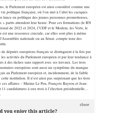
ans, le Parlement européen est ainsi considéré comme une
vie politique française, où l’on met à l’abri les caciques
n lance en politique des jeunes personnes prometteuses,
its » partis attendent leur heure. Pour ces formations (le RN
tional de 2022 et 2024, l’UDF et le Modem, les Verts, le
 est une ressource cruciale, car elles sont plus à même
à l’Assemblée nationale ou au Sénat, compte tenu des
utin.
e députés européens français se distinguent à la fois par
s les activités du Parlement européen et par leur tendance à
rs à des tâches sans rapport avec ses travaux. Les trois
lementaires européens sont aussi un symptôme du manque
çais au Parlement européen et, incidemment, de la faible
cette institution. Il n’est ainsi pas surprenant que les trois
e ces affaires – Marine Le Pen, François Bayrou et Jean-
1 candidatures à eux trois à l’élection présidentielle…
.
close
d you enjoy this article?