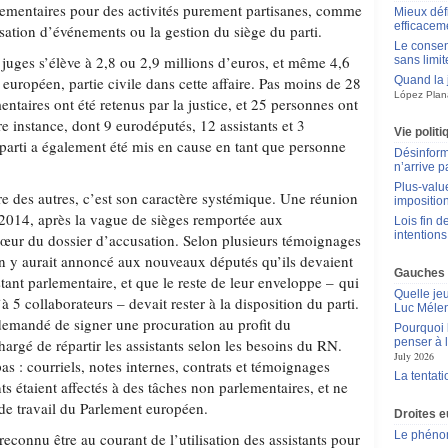
lementaires pour des activités purement partisanes, comme
Mieux déf
efficacem
sation d’événements ou la gestion du siège du parti.
Le consen
 juges s’élève à 2,8 ou 2,9 millions d’euros, et même 4,6
sans limit
 européen, partie civile dans cette affaire. Pas moins de 28
Quand la 
López Plan
entaires ont été retenus par la justice, et 25 personnes ont
 instance, dont 9 eurodéputés, 12 assistants et 3
Vie polit
 parti a également été mis en cause en tant que personne
Désinform
n’arrive p
Plus-value
ire des autres, c’est son caractère systémique. Une réunion
impositio
n 2014, après la vague de sièges remportée aux
Lois fin de
intentions
cœur du dossier d’accusation. Selon plusieurs témoignages
n y aurait annoncé aux nouveaux députés qu’ils devaient
Gauches
stant parlementaire, et que le reste de leur enveloppe – qui
Quelle je
5 collaborateurs – devait rester à la disposition du parti.
Luc Méle
 demandé de signer une procuration au profit du
Pourquoi l
hargé de répartir les assistants selon les besoins du RN.
penser à 
July 2026
 : courriels, notes internes, contrats et témoignages
La tentat
ts étaient affectés à des tâches non parlementaires, et ne
 de travail du Parlement européen.
Droites 
Le phén
reconnu être au courant de l’utilisation des assistants pour