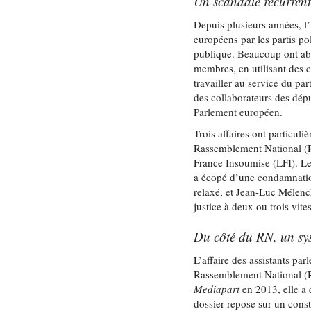
Un scandale récurrent,
Depuis plusieurs années, l’
européens par les partis pol
publique. Beaucoup ont abu
membres, en utilisant des c
travailler au service du par
des collaborateurs des dépu
Parlement européen.
Trois affaires ont particuli
Rassemblement National 
France Insoumise (LFI). Leu
a écopé d’une condamnatio
relaxé, et Jean-Luc Mélen
justice à deux ou trois vites
Du côté du RN, un sys
L’affaire des assistants pa
Rassemblement National (R
Mediapart
en 2013, elle a 
dossier repose sur un const