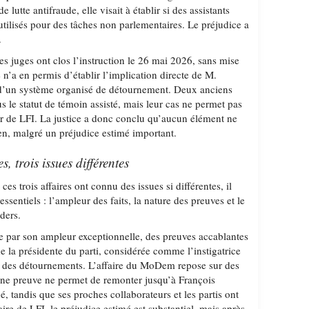
 lutte antifraude, elle visait à établir si des assistants
utilisés pour des tâches non parlementaires. Le préjudice a
.
es juges ont clos l’instruction le 26 mai 2026, sans mise
’a en permis d’établir l’implication directe de M.
d’un système organisé de détournement. Deux anciens
us le statut de témoin assisté, mais leur cas ne permet pas
r de LFI. La justice a donc conclu qu’aucun élément ne
men, malgré un préjudice estimé important.
es, trois issues différentes
s trois affaires ont connu des issues si différentes, il
 essentiels : l’ampleur des faits, la nature des preuves et le
ders.
ue par son ampleur exceptionnelle, des preuves accablantes
de la présidente du parti, considérée comme l’instigatrice
ale des détournements. L’affaire du MoDem repose sur des
une preuve ne permet de remonter jusqu’à François
é, tandis que ses proches collaborateurs et les partis ont
ire de LFI, le préjudice estimé est substantiel, mais après