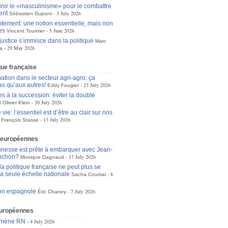
inir le «masculinisme» pour le combattre
ent
3 July 2026
Sébastien Dupont
tement: une notion essentielle, mais non
es
5 June 2026
Vincent Tournier
justice s’immisce dans la politique
Marc
29 May 2026
a
ique française
ation dans le secteur agri-agro: ça
as qu’aux autres!
23 July 2026
Eddy Fougier
s à la succession: éviter la double
n
20 July 2026
Olivier Klein
 vie: l’essentiel est d’être au clair sur nos
13 July 2026
François Stasse
 européennes
unesse est prête à embarquer avec Jean-
nchon?
17 July 2026
Monique Dagnaud
a politique française ne peut plus se
la seule échelle nationale
8
Sacha Courtial
ion espagnole
7 July 2026
Éric Chaney
européennes
omène RN
4 July 2026