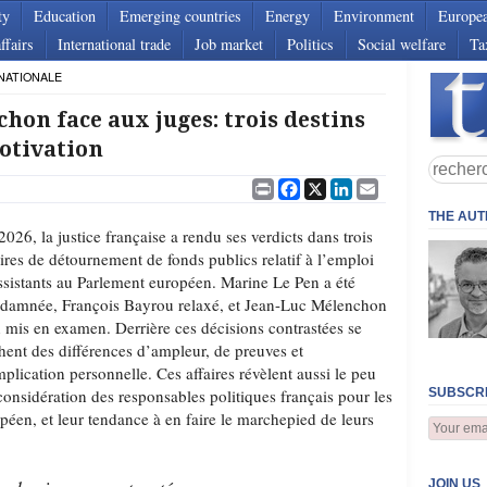
ty
Education
Emerging countries
Energy
Environment
Europe
ffairs
International trade
Job market
Politics
Social welfare
Ta
NATIONALE
hon face aux juges: trois destins
otivation
Print
Facebook
X
LinkedIn
Email
THE AU
2026, la justice française a rendu ses verdicts dans trois
aires de détournement de fonds publics relatif à l’emploi
ssistants au Parlement européen. Marine Le Pen a été
damnée, François Bayrou relaxé, et Jean-Luc Mélenchon
 mis en examen. Derrière ces décisions contrastées se
hent des différences d’ampleur, de preuves et
mplication personnelle. Ces affaires révèlent aussi le peu
considération des responsables politiques français pour les
SUBSCRI
péen, et leur tendance à en faire le marchepied de leurs
…
JOIN US