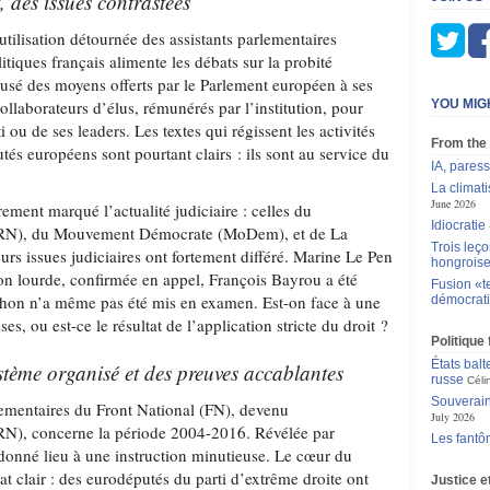
 des issues contrastées
utilisation détournée des assistants parlementaires
itiques français alimente les débats sur la probité
sé des moyens offerts par le Parlement européen à ses
ollaborateurs d’élus, rémunérés par l’institution, pour
YOU MIG
ti ou de ses leaders. Les textes qui régissent les activités
From the
tés européens sont pourtant clairs : ils sont au service du
IA, pares
La climat
June 2026
èrement marqué l’actualité judiciaire : celles du
Idiocratie
(RN), du Mouvement Démocrate (MoDem), et de La
Trois leç
rs issues judiciaires ont fortement différé. Marine Le Pen
hongrois
n lourde, confirmée en appel, François Bayrou a été
Fusion «te
chon n’a même pas été mis en examen. Est-on face à une
démocrat
ses, ou est-ce le résultat de l’application stricte du droit ?
Politique
États balt
tème organisé et des preuves accablantes
russe
Céli
Souverain
rlementaires du Front National (FN), devenu
July 2026
N), concerne la période 2004-2016. Révélée par
Les fantô
donné lieu à une instruction minutieuse. Le cœur du
at clair : des eurodéputés du parti d’extrême droite ont
Justice e