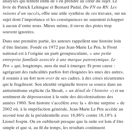
analyses qui tentent enfin de s’en prendre au cœur du sujet. Le
livre de Patrick Lehingue et Bernard Pudal,
Du FN au RN. Les
,
raisons d’un succès
offre une utile synthèse de ces travaux, sur un
sujet dont l’importance et les conséquences ne sauraient échapper
à aucun d’entre nous. Mieux même, il ouvre des pistes trop
souvent ignorées.
Dans une première partie, les auteurs rappellent une histoire loin
d’être linéaire. Fondé en 1972 par Jean-Marie Le Pen, le Front
national est à l’origine un parti groupusculaire, «
une petite
entreprise familiale associée à une marque patronymique, Le
Pen
» qui, longtemps, aura du mal à émerger. Et pour cause :
agrégeant des radicalités parfois fort éloignées les unes des autres,
il soumis à un fort
turn-over
de ses cadres, à des crises récurrentes
qui le fragilisent. Son identité originelle trouve sa source dans un
antisémitisme explicite (la Shoah,
« un détail de l’histoire »
) et un
sentiment de dépossession à la suite des décolonisations des
années 1960. Son histoire s’accélère avec la « divine surprise » de
2002 où, à la stupéfaction générale, Jean-Marie Le Pen accède au
second tour de la présidentielle avec 16,86% contre 16,18% à
Lionel Jospin. On en oublierait presque que la suite est loin d’être
simple et que si, au fil du temps, les résultats continuent