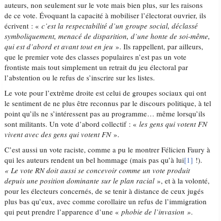
auteurs, non seulement sur le vote mais bien plus, sur les raisons
de ce vote. Évoquant la capacité à mobiliser l’électorat ouvrier, ils
écrivent : «
c’est la respectabilité d’un groupe social, déclassé
symboliquement, menacé de disparition, d’une honte de soi-même,
qui est d’abord et avant tout en jeu
». Ils rappellent, par ailleurs,
que le premier vote des classes populaires n’est pas un vote
frontiste mais tout simplement un retrait du jeu électoral par
l’abstention ou le refus de s’inscrire sur les listes.
Le vote pour l’extrême droite est celui de groupes sociaux qui ont
le sentiment de ne plus être reconnus par le discours politique, à tel
point qu’ils ne s’intéressent pas au programme… même lorsqu’ils
sont militants. Un vote d’abord collectif : «
les gens qui votent FN
vivent avec des gens qui votent FN
».
C’est aussi un vote raciste, comme a pu le montrer Félicien Faury à
qui les auteurs rendent un bel hommage (mais pas qu’à lui
[1]
!).
« Le vote RN doit aussi se concevoir comme un vote produit
depuis une position dominante sur le plan racial
», et à la volonté,
pour les électeurs concernés, de se tenir à distance de ceux jugés
plus bas qu’eux, avec comme corollaire un refus de l’immigration
qui peut prendre l’apparence d’une «
phobie de l’invasion »
.