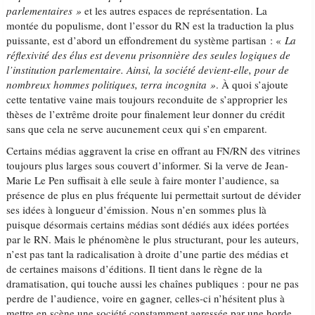
parlementaires »
et les autres espaces de représentation. La
montée du populisme, dont l’essor du RN est la traduction la plus
puissante, est d’abord un effondrement du système partisan : «
La
réflexivité des élus est devenu prisonnière des seules logiques de
l’institution parlementaire. Ainsi, la société devient-elle, pour de
nombreux hommes politiques, terra incognita »
. À quoi s’ajoute
cette tentative vaine mais toujours reconduite de s’approprier les
thèses de l’extrême droite pour finalement leur donner du crédit
sans que cela ne serve aucunement ceux qui s’en emparent.
Certains médias aggravent la crise en offrant au FN/RN des vitrines
toujours plus larges sous couvert d’informer. Si la verve de Jean-
Marie Le Pen suffisait à elle seule à faire monter l’audience, sa
présence de plus en plus fréquente lui permettait surtout de dévider
ses idées à longueur d’émission. Nous n’en sommes plus là
puisque désormais certains médias sont dédiés aux idées portées
par le RN. Mais le phénomène le plus structurant, pour les auteurs,
n’est pas tant la radicalisation à droite d’une partie des médias et
de certaines maisons d’éditions. Il tient dans le règne de la
dramatisation, qui touche aussi les chaînes publiques : pour ne pas
perdre de l’audience, voire en gagner, celles-ci n’hésitent plus à
mettre en scène une société constamment agressée par une horde