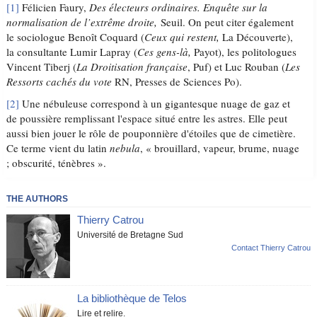
[1]
Félicien Faury,
Des électeurs ordinaires. Enquête sur la
normalisation de l’extrême droite,
Seuil. On peut citer également
le sociologue Benoît Coquard (
Ceux qui restent,
La Découverte),
la consultante Lumir Lapray (
Ces gens-là,
Payot), les politologues
Vincent Tiberj (
La Droitisation française
, Puf) et Luc Rouban (
Les
Ressorts cachés du vote
RN, Presses de Sciences Po).
[2]
Une nébuleuse correspond à un gigantesque nuage de gaz et
de poussière remplissant l'espace situé entre les astres. Elle peut
aussi bien jouer le rôle de pouponnière d'étoiles que de cimetière.
Ce terme vient du latin
nebula
, « brouillard, vapeur, brume, nuage
; obscurité, ténèbres ».
THE AUTHORS
Thierry Catrou
Université de Bretagne Sud
Contact Thierry Catrou
La bibliothèque de Telos
Lire et relire.