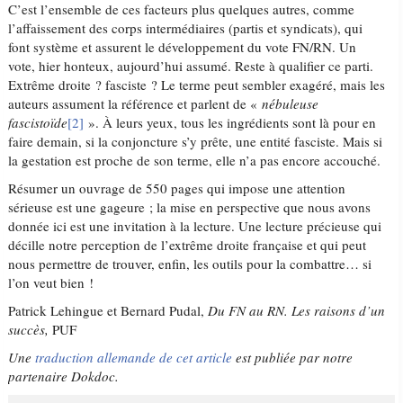
C’est l’ensemble de ces facteurs plus quelques autres, comme
l’affaissement des corps intermédiaires (partis et syndicats), qui
font système et assurent le développement du vote FN/RN. Un
vote, hier honteux, aujourd’hui assumé. Reste à qualifier ce parti.
Extrême droite ? fasciste ? Le terme peut sembler exagéré, mais les
auteurs assument la référence et parlent de «
nébuleuse
fascistoïde
[2]
». À leurs yeux, tous les ingrédients sont là pour en
faire demain, si la conjoncture s’y prête, une entité fasciste. Mais si
la gestation est proche de son terme, elle n’a pas encore accouché.
Résumer un ouvrage de 550 pages qui impose une attention
sérieuse est une gageure ; la mise en perspective que nous avons
donnée ici est une invitation à la lecture. Une lecture précieuse qui
décille notre perception de l’extrême droite française et qui peut
nous permettre de trouver, enfin, les outils pour la combattre… si
l’on veut bien !
Patrick Lehingue et Bernard Pudal,
Du FN au RN. Les raisons d’un
succès,
PUF
Une
traduction allemande de cet article
est publiée par notre
partenaire Dokdoc.