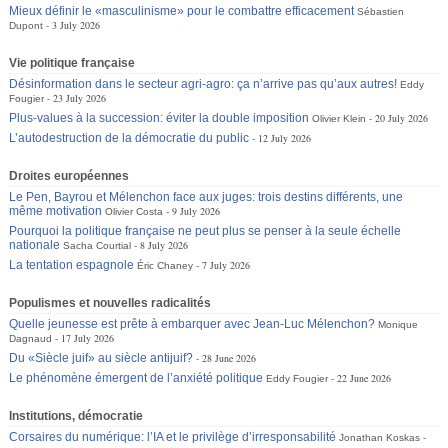
Mieux définir le «masculinisme» pour le combattre efficacement
Sébastien
3 July 2026
Dupont
Vie politique française
Désinformation dans le secteur agri-agro: ça n’arrive pas qu’aux autres!
Eddy
23 July 2026
Fougier
Plus-values à la succession: éviter la double imposition
20 July 2026
Olivier Klein
L’autodestruction de la démocratie du public
12 July 2026
Droites européennes
Le Pen, Bayrou et Mélenchon face aux juges: trois destins différents, une
même motivation
9 July 2026
Olivier Costa
Pourquoi la politique française ne peut plus se penser à la seule échelle
nationale
8 July 2026
Sacha Courtial
La tentation espagnole
7 July 2026
Éric Chaney
Populismes et nouvelles radicalités
Quelle jeunesse est prête à embarquer avec Jean-Luc Mélenchon?
Monique
17 July 2026
Dagnaud
Du «Siècle juif» au siècle antijuif?
28 June 2026
Le phénomène émergent de l’anxiété politique
22 June 2026
Eddy Fougier
Institutions, démocratie
Corsaires du numérique: l’IA et le privilège d’irresponsabilité
Jonathan Koskas