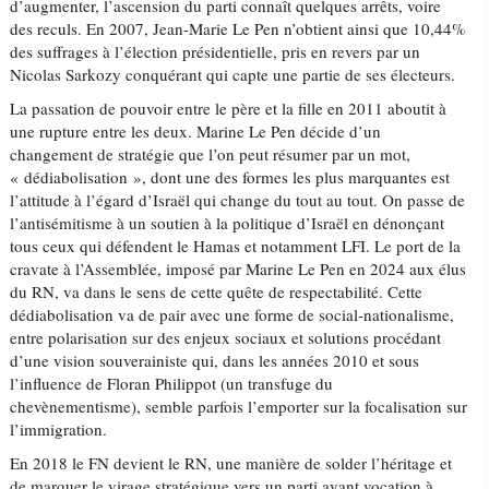
d’augmenter, l’ascension du parti connaît quelques arrêts, voire
des reculs. En 2007, Jean-Marie Le Pen n’obtient ainsi que 10,44%
des suffrages à l’élection présidentielle, pris en revers par un
Nicolas Sarkozy conquérant qui capte une partie de ses électeurs.
La passation de pouvoir entre le père et la fille en 2011 aboutit à
une rupture entre les deux. Marine Le Pen décide d’un
changement de stratégie que l’on peut résumer par un mot,
« dédiabolisation », dont une des formes les plus marquantes est
l’attitude à l’égard d’Israël qui change du tout au tout. On passe de
l’antisémitisme à un soutien à la politique d’Israël en dénonçant
tous ceux qui défendent le Hamas et notamment LFI. Le port de la
cravate à l’Assemblée, imposé par Marine Le Pen en 2024 aux élus
du RN, va dans le sens de cette quête de respectabilité. Cette
dédiabolisation va de pair avec une forme de social-nationalisme,
entre polarisation sur des enjeux sociaux et solutions procédant
d’une vision souverainiste qui, dans les années 2010 et sous
l’influence de Floran Philippot (un transfuge du
chevènementisme), semble parfois l’emporter sur la focalisation sur
l’immigration.
En 2018 le FN devient le RN, une manière de solder l’héritage et
de marquer le virage stratégique vers un parti ayant vocation à