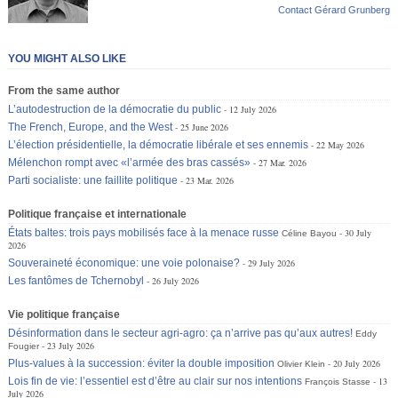
Contact Gérard Grunberg
YOU MIGHT ALSO LIKE
From the same author
L’autodestruction de la démocratie du public
12 July 2026
The French, Europe, and the West
25 June 2026
L’élection présidentielle, la démocratie libérale et ses ennemis
22 May 2026
Mélenchon rompt avec «l’armée des bras cassés»
27 Mar. 2026
Parti socialiste: une faillite politique
23 Mar. 2026
Politique française et internationale
États baltes: trois pays mobilisés face à la menace russe
30 July
Céline Bayou
2026
Souveraineté économique: une voie polonaise?
29 July 2026
Les fantômes de Tchernobyl
26 July 2026
Vie politique française
Désinformation dans le secteur agri-agro: ça n’arrive pas qu’aux autres!
Eddy
23 July 2026
Fougier
Plus-values à la succession: éviter la double imposition
20 July 2026
Olivier Klein
Lois fin de vie: l’essentiel est d’être au clair sur nos intentions
13
François Stasse
July 2026