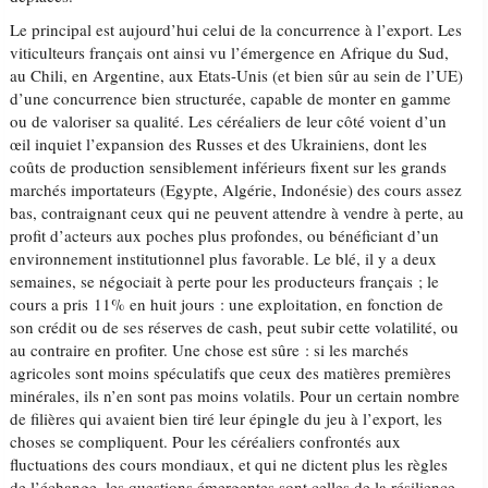
Le principal est aujourd’hui celui de la concurrence à l’export. Les
viticulteurs français ont ainsi vu l’émergence en Afrique du Sud,
au Chili, en Argentine, aux Etats-Unis (et bien sûr au sein de l’UE)
d’une concurrence bien structurée, capable de monter en gamme
ou de valoriser sa qualité. Les céréaliers de leur côté voient d’un
œil inquiet l’expansion des Russes et des Ukrainiens, dont les
coûts de production sensiblement inférieurs fixent sur les grands
marchés importateurs (Egypte, Algérie, Indonésie) des cours assez
bas, contraignant ceux qui ne peuvent attendre à vendre à perte, au
profit d’acteurs aux poches plus profondes, ou bénéficiant d’un
environnement institutionnel plus favorable. Le blé, il y a deux
semaines, se négociait à perte pour les producteurs français ; le
cours a pris 11% en huit jours : une exploitation, en fonction de
son crédit ou de ses réserves de cash, peut subir cette volatilité, ou
au contraire en profiter. Une chose est sûre : si les marchés
agricoles sont moins spéculatifs que ceux des matières premières
minérales, ils n’en sont pas moins volatils. Pour un certain nombre
de filières qui avaient bien tiré leur épingle du jeu à l’export, les
choses se compliquent. Pour les céréaliers confrontés aux
fluctuations des cours mondiaux, et qui ne dictent plus les règles
de l’échange, les questions émergentes sont celles de la résilience,