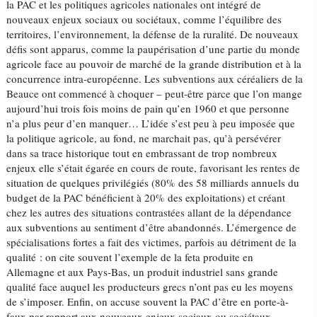
la PAC et les politiques agricoles nationales ont intégré de
nouveaux enjeux sociaux ou sociétaux, comme l’équilibre des
territoires, l’environnement, la défense de la ruralité. De nouveaux
défis sont apparus, comme la paupérisation d’une partie du monde
agricole face au pouvoir de marché de la grande distribution et à la
concurrence intra-européenne. Les subventions aux céréaliers de la
Beauce ont commencé à choquer – peut-être parce que l’on mange
aujourd’hui trois fois moins de pain qu’en 1960 et que personne
n’a plus peur d’en manquer… L’idée s’est peu à peu imposée que
la politique agricole, au fond, ne marchait pas, qu’à persévérer
dans sa trace historique tout en embrassant de trop nombreux
enjeux elle s’était égarée en cours de route, favorisant les rentes de
situation de quelques privilégiés (80% des 58 milliards annuels du
budget de la PAC bénéficient à 20% des exploitations) et créant
chez les autres des situations contrastées allant de la dépendance
aux subventions au sentiment d’être abandonnés. L’émergence de
spécialisations fortes a fait des victimes, parfois au détriment de la
qualité : on cite souvent l’exemple de la feta produite en
Allemagne et aux Pays-Bas, un produit industriel sans grande
qualité face auquel les producteurs grecs n’ont pas eu les moyens
de s’imposer. Enfin, on accuse souvent la PAC d’être en porte-à-
faux par rapport aux nouveaux enjeux sociaux ou sociétaux