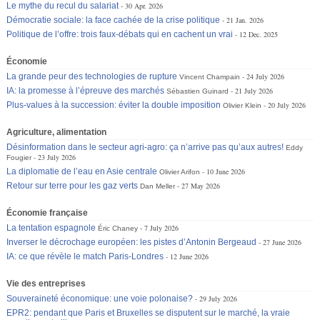
Le mythe du recul du salariat
30 Apr. 2026
Démocratie sociale: la face cachée de la crise politique
21 Jan. 2026
Politique de l’offre: trois faux-débats qui en cachent un vrai
12 Dec. 2025
Économie
La grande peur des technologies de rupture
24 July 2026
Vincent Champain
IA: la promesse à l’épreuve des marchés
21 July 2026
Sébastien Guinard
Plus-values à la succession: éviter la double imposition
20 July 2026
Olivier Klein
Agriculture, alimentation
Désinformation dans le secteur agri-agro: ça n’arrive pas qu’aux autres!
Eddy
23 July 2026
Fougier
La diplomatie de l’eau en Asie centrale
10 June 2026
Olivier Arifon
Retour sur terre pour les gaz verts
27 May 2026
Dan Meller
Économie française
La tentation espagnole
7 July 2026
Éric Chaney
Inverser le décrochage européen: les pistes d’Antonin Bergeaud
27 June 2026
IA: ce que révèle le match Paris-Londres
12 June 2026
Vie des entreprises
Souveraineté économique: une voie polonaise?
29 July 2026
EPR2: pendant que Paris et Bruxelles se disputent sur le marché, la vraie