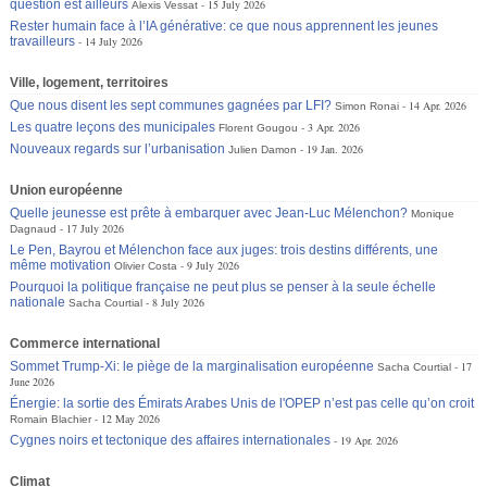
question est ailleurs
15 July 2026
Alexis Vessat
Rester humain face à l’IA générative: ce que nous apprennent les jeunes
travailleurs
14 July 2026
Ville, logement, territoires
Que nous disent les sept communes gagnées par LFI?
14 Apr. 2026
Simon Ronai
Les quatre leçons des municipales
3 Apr. 2026
Florent Gougou
Nouveaux regards sur l’urbanisation
19 Jan. 2026
Julien Damon
Union européenne
Quelle jeunesse est prête à embarquer avec Jean-Luc Mélenchon?
Monique
17 July 2026
Dagnaud
Le Pen, Bayrou et Mélenchon face aux juges: trois destins différents, une
même motivation
9 July 2026
Olivier Costa
Pourquoi la politique française ne peut plus se penser à la seule échelle
nationale
8 July 2026
Sacha Courtial
Commerce international
Sommet Trump-Xi: le piège de la marginalisation européenne
17
Sacha Courtial
June 2026
Énergie: la sortie des Émirats Arabes Unis de l'OPEP n’est pas celle qu’on croit
12 May 2026
Romain Blachier
Cygnes noirs et tectonique des affaires internationales
19 Apr. 2026
Climat