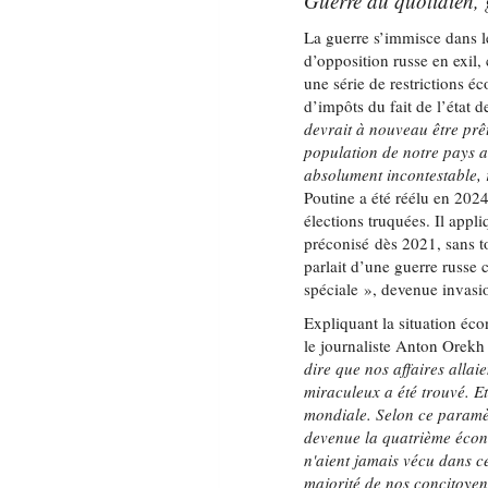
Guerre au quotidien, 
La guerre s’immisce dans l
d’opposition russe en exil,
une série de restrictions 
d’impôts du fait de l’état 
devrait à nouveau être prê
population de notre pays ai
absolument incontestable, 
Poutine a été réélu en 202
élections truquées. Il appli
préconisé dès 2021, sans t
parlait d’une guerre russe
spéciale », devenue invasi
Expliquant la situation éco
le journaliste Anton Orekh
dire que nos affaires allai
miraculeux a été trouvé. E
mondiale. Selon ce paramèt
devenue la quatrième écon
n'aient jamais vécu dans c
majorité de nos concitoyen