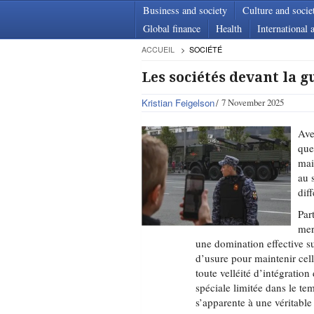
Business and society
Culture and socie
Global finance
Health
International a
ACCUEIL
SOCIÉTÉ
Les sociétés devant la g
Kristian Feigelson
7 November 2025
Ave
que
mai
au 
dif
Par
mer
une domination effective s
d’usure pour maintenir cel
toute velléité d’intégration
spéciale limitée dans le tem
s’apparente à une véritabl