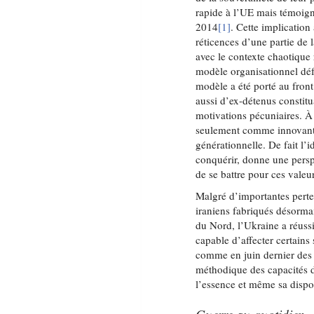
rapide à l’UE mais témoig
2014
[1]
. Cette implication
réticences d’une partie de l
avec le contexte chaotique r
modèle organisationnel défa
modèle a été porté au fron
aussi d’ex-détenus constit
motivations pécuniaires. À 
seulement comme innovant m
générationnelle. De fait l’
conquérir, donne une persp
de se battre pour ces vale
Malgré d’importantes pert
iraniens fabriqués désormai
du Nord, l’Ukraine a réussi
capable d’affecter certains 
comme en juin dernier des a
méthodique des capacités de
l’essence et même sa dispon