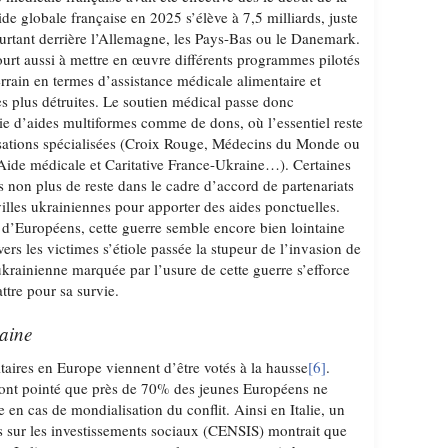
de globale française en 2025 s’élève à 7,5 milliards, juste
ourtant derrière l’Allemagne, les Pays-Bas ou le Danemark.
rt aussi à mettre en œuvre différents programmes pilotés
errain en termes d’assistance médicale alimentaire et
les plus détruites. Le soutien médical passe donc
rie d’aides multiformes comme de dons, où l’essentiel reste
isations spécialisées (Croix Rouge, Médecins du Monde ou
Aide médicale et Caritative France-Ukraine…). Certaines
as non plus de reste dans le cadre d’accord de partenariats
illes ukrainiennes pour apporter des aides ponctuelles.
 d’Européens, cette guerre semble encore bien lointaine
ers les victimes s’étiole passée la stupeur de l’invasion de
ukrainienne marquée par l’usure de cette guerre s’efforce
ttre pour sa survie.
taine
taires en Europe viennent d’être votés à la hausse
[6]
.
 ont pointé que près de 70% des jeunes Européens ne
re en cas de mondialisation du conflit. Ainsi en Italie, un
 sur les investissements sociaux (CENSIS) montrait que