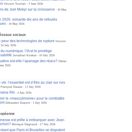
es
5 June 2026
Vincent Tournier
ons de Joel Mokyr sur la croissance
30 May
n 2026: soixante-dix ans de refoulés
ques
18 May 2026
réseaux sociaux
 peur des technologies de rupture
Vincent
24 July 2026
du numérique: l’IA et le privilège
sabilité
10 July 2026
Jonathan Koskas
isation est-elle l’apanage des réacs?
Olivier
une 2026
 vie: l’essentiel est d’être au clair sur nos
13 July 2026
François Stasse
omène RN
4 July 2026
inir le «masculinisme» pour le combattre
ent
3 July 2026
Sébastien Dupont
ropéenne
unesse est prête à embarquer avec Jean-
nchon?
17 July 2026
Monique Dagnaud
dant que Paris et Bruxelles se disputent