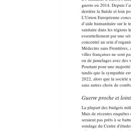
guerre en 2014. Depuis l’ai
derrière la Suède et loin p
L’Union Européenne concou
d’aide humanitaire sur le t
sanitaire dans les régions 
essentiellement par une sé
concentré au sein d’organ
Médecins sans Frontières, 
villes françaises ne sont p
ou de jumelages avec des v
Pourtant pour une majorité
tandis que la sympathie env
2022, alors que la société 
sans autres choix de comba
Guerre proche et loin
La plupart des budgets mili
Mais de récentes enquêtes
seraient pas prêts à se batt
sondage du Centre d'études