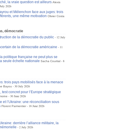
ché, la vraie question est ailleurs
Alexis
July 2026
ayrou et Mélenchon face aux juges: trois
ifférents, une même motivation
Olivier Costa
ons, démocratie
truction de la démocratie du public
12 July
incertain de la démocratie américaine
11
a politique française ne peut plus se
la seule échelle nationale
8
Sacha Courtial
es: trois pays mobilisés face à la menace
30 July 2026
ne Bayou
 test concret pour l’Europe stratégique
30 June 2026
moine
 et l’Ukraine: une réconciliation sous
s
18 June 2026
Florent Parmentier
raine: derrière l’alliance militaire, la
mémorielle
2 July 2026