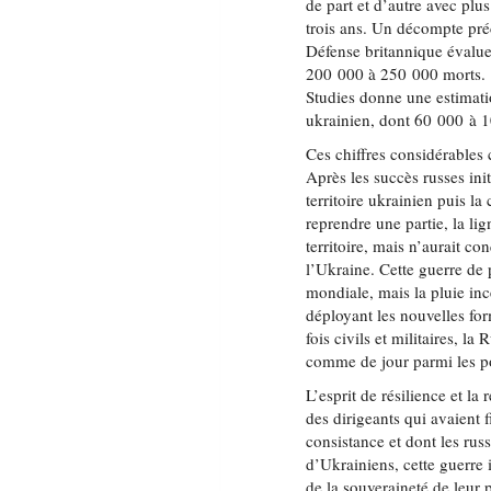
de part et d’autre avec plu
trois ans. Un décompte pré
Défense britannique évalue
200 000 à 250 000 morts. E
Studies donne une estimat
ukrainien, dont 60 000 à 
Ces chiffres considérables 
Après les succès russes in
territoire ukrainien puis l
reprendre une partie, la li
territoire, mais n’aurait 
l’Ukraine. Cette guerre de 
mondiale, mais la pluie inc
déployant les nouvelles form
fois civils et militaires, l
comme de jour parmi les po
L’esprit de résilience et la
des dirigeants qui avaient 
consistance et dont les ru
d’Ukrainiens, cette guerre 
de la souveraineté de leur 