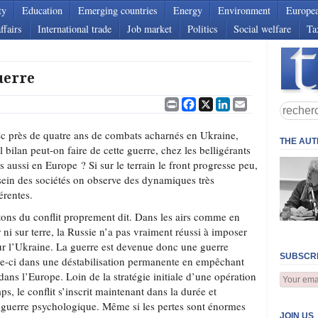
ty
Education
Emerging countries
Energy
Environment
Europe
ffairs
International trade
Job market
Politics
Social welfare
Ta
uerre
Print
Facebook
X
LinkedIn
Email
c près de quatre ans de combats acharnés en Ukraine,
THE AU
l bilan peut-on faire de cette guerre, chez les belligérants
s aussi en Europe ? Si sur le terrain le front progresse peu,
sein des sociétés on observe des dynamiques très
férentes.
tons du conflit proprement dit. Dans les airs comme en
 ni sur terre, la Russie n’a pas vraiment réussi à imposer
ur l’Ukraine. La guerre est devenue donc une guerre
SUBSCRI
le-ci dans une déstabilisation permanente en empêchant
 dans l’Europe. Loin de la stratégie initiale d’une opération
ps, le conflit s’inscrit maintenant dans la durée et
e guerre psychologique. Même si les pertes sont énormes
JOIN US