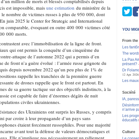
s d’un million de morts et blessés comptabilisés depuis
cis est impossible, mais
une estimation
du ministère de la
 le nombre de victimes russes à plus de 950 000, dont
n juin 2025 le Center for Strategic and International
ion comparable, évoquant en outre 400 000 victimes côté
YOU MIG
100 000 morts.
From the
contrastent avec l’immobilisation de la ligne de front.
Les fantô
itiaux qui ont permis la conquête d’un cinquième du
The words
a contre-attaque de l’automne 2022 qui a permis d’en
La Pax Am
gne de front n’a guère évolué : l’armée russe grignote du
présent?
conquis depuis novembre 2022 qu’un peu plus de 1% de
Dr Folamo
12 Apr. 2026
positions rappelle les tranchées de la première guerre
Les maux
essante de drones rappelle que le front est partout. En
es de sa guerre tactique sur des objectifs indistincts, à la
Société
a Russie est capable de faire d’énormes dégâts de nuit
IA, pares
pulations civiles ukrainiennes.
Désinform
n’arrive p
 résistance des Ukrainiens ont surpris les Russes, y compris
Les progr
fini par croire à leur propagande d’un pays sans
éducatifs
ssophones étaient forcément russophiles. Pour une majorité
incarne avant tout la défense de valeurs démocratiques et
Culture
pays. Elle n’implique pas nécessairement un ralliement
Le consen