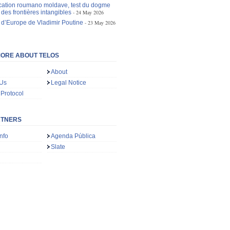
ication roumano moldave, test du dogme
des frontières intangibles
24 May 2026
 d’Europe de Vladimir Poutine
23 May 2026
ORE ABOUT TELOS
About
 Us
Legal Notice
 Protocol
RTNERS
nfo
Agenda Pública
Slate