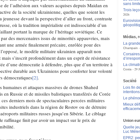
sans limit
ne de l’adhésion aux valeurs acquises depuis Maidan en
Trois leç
 active de la société ukrainienne, quelles que soient les
2026
a jeunesse devant la perspective d’aller au front, contraste
Eurovisio
usse, où la tradition impérialiste est indissociable d’un
géopoliti
illant portant la marque de l’héritage soviétique. Ce
Médias, 
t par des mercenaires issus de minorités appauvries, mais
La grande
uant une armée finalement précaire, enrôlée pour des
Champain
l’opposé, le modèle militaire ukrainien apparaît non
Corsaires 
ais s’inscrit profondément dans un esprit de résistance
d’irrespon
idée d’une démocratie à défendre, plus que d’un territoire à
La climat
29 J
Costa
ective durable aux Ukrainiens pour conforter leur volonté
urs démocratiques
[2]
.
Société
es humaines et attaques massives de drones Shahed
Lois fin de
intentions
s en Russie et de missiles balistiques transférés de Corée
Le phén
 ces derniers mois de spectaculaires percées militaires
Mieux déf
sites industriels dans la région de Rostov ou de détruire
efficacem
éroports militaires russes jusqu’en Sibérie. Le ciblage
 raffinage finit par avoir un impact sur le prix de
Union eu
ibilité.
Quelle je
Luc Méle
EPR2: pen