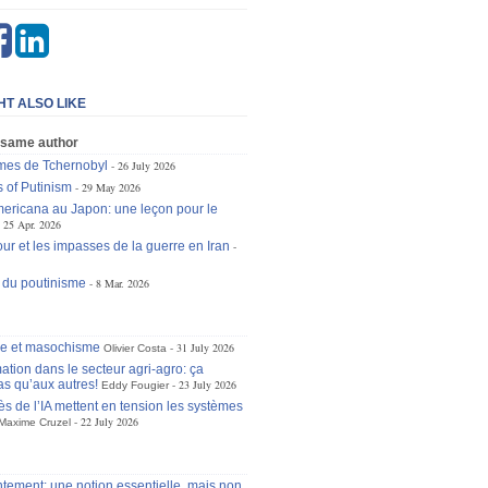
HT ALSO LIKE
 same author
mes de Tchernobyl
26 July 2026
 of Putinism
29 May 2026
ericana au Japon: une leçon pour le
25 Apr. 2026
ur et les impasses de la guerre en Iran
 du poutinisme
8 Mar. 2026
se et masochisme
31 July 2026
Olivier Costa
ation dans le secteur agri-agro: ça
as qu’aux autres!
23 July 2026
Eddy Fougier
ès de l’IA mettent en tension les systèmes
22 July 2026
Maxime Cruzel
tement: une notion essentielle, mais non