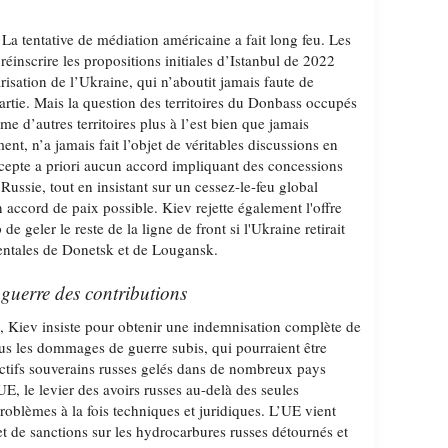
 La tentative de médiation américaine a fait long feu. Les
réinscrire les propositions initiales d’Istanbul de 2022
isation de l’Ukraine, qui n’aboutit jamais faute de
artie. Mais la question des territoires du Donbass occupés
me d’autres territoires plus à l’est bien que jamais
ent, n’a jamais fait l’objet de véritables discussions en
cepte a priori aucun accord impliquant des concessions
a Russie, tout en insistant sur un cessez-le-feu global
accord de paix possible. Kiev rejette également l'offre
e geler le reste de la ligne de front si l'Ukraine retirait
ientales de Donetsk et de Lougansk.
 guerre des contributions
, Kiev insiste pour obtenir une indemnisation complète de
ous les dommages de guerre subis, qui pourraient être
ctifs souverains russes gelés dans de nombreux pays
E, le levier des avoirs russes au-delà des seules
problèmes à la fois techniques et juridiques. L’UE vient
t de sanctions sur les hydrocarbures russes détournés et