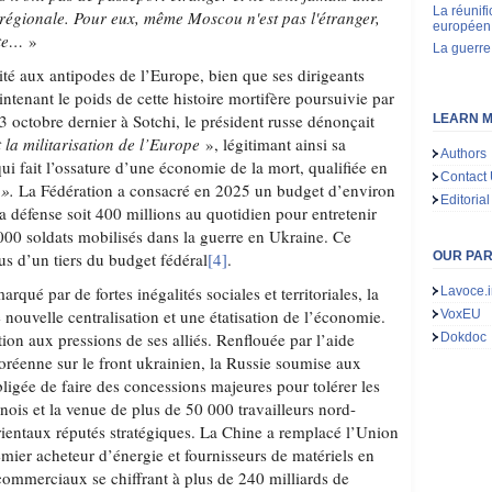
La réunif
e régionale. Pour eux, même Moscou n'est pas l'étranger,
européen 
ète…
»
La guerre
ité aux antipodes de l’Europe, bien que ses dirigeants
enant le poids de cette histoire mortifère poursuivie par
 3 octobre dernier à Sotchi, le président russe dénonçait
LEARN M
 la militarisation de l’Europe
», légitimant ainsi sa
Authors
ui fait l’ossature d’une économie de la mort, qualifiée en
Contact
»
.
La Fédération a consacré en 2025 un budget d’environ
Editorial
sa défense soit 400 millions au quotidien pour entretenir
00 soldats mobilisés dans la guerre en Ukraine. Ce
us d’un tiers du budget fédéral
[4]
.
OUR PA
qué par de fortes inégalités sociales et territoriales, la
Lavoce.i
nouvelle centralisation et une étatisation de l’économie.
VoxEU
tion aux pressions de ses alliés. Renflouée par l’aide
Dokdoc
coréenne sur le front ukrainien, la Russie soumise aux
ligée de faire des concessions majeures pour tolérer les
nois et la venue de plus de 50 000 travailleurs nord-
rientaux réputés stratégiques. La Chine a remplacé l’Union
mier acheteur d’énergie et fournisseurs de matériels en
ommerciaux se chiffrant à plus de 240 milliards de