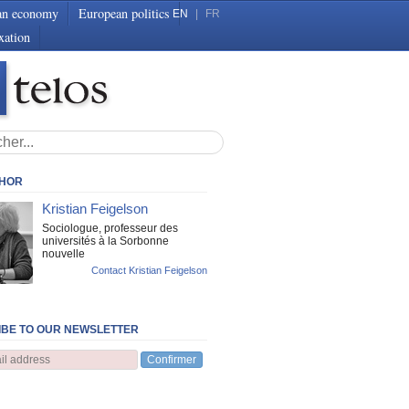
an economy
European politics
EN
|
FR
xation
THOR
Kristian Feigelson
Sociologue, professeur des
universités à la Sorbonne
nouvelle
Contact Kristian Feigelson
BE TO OUR NEWSLETTER
Confirmer