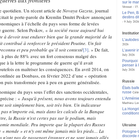
guerres aux frontières
sur le mar
15 
Vessat
e quotidien. Un récent article de
Novaya Gazeta
, journal
Le Pen, B
 citait le porte-parole du Kremlin Dmitri Peskov annonçant
destins d
9 July 2026
économiques à l’échelle du pays sous forme de levées
de guerre. Selon Peskov, «
la société russe aujourd’hui
Instituti
te à devoir tout endurer bien que
la grande majorité de la
L’autodes
t contribué à renforcer le président Poutine. Un fait
2026
reconnu et peu probable qu’il soit contesté
[3]
. » De fait,
L’avenir 
July 2026
4 à plus de 88% avec un fort consensus malgré des
Pourquoi l
que à la lettre le programme de guerre qu’il avait
penser à 
outefois en maîtriser les conséquences. En avril 2014, on
July 2026
 confinée au Donbass, en février 2022 d’une « opération
on puis transformée peu à peu en guerre généralisée.
Russie
États balt
nomique du pays sous l’effet des sanctions occidentales,
russe
Céli
 précise : «
Jusqu'à présent, nous avons toujours entendu
L’Arménie,
Mathieu Le
ent soit simplement bien, soit très bien. Un indicateur
La Hongrie
t pas n'importe où, mais dans les calculs de la Banque
condition
re, la Russie n'est certes pas sur le podium, mais
omie mondiale. Peu importe que la plupart des Russes
Ukraine
e « monde » et n'y ont même jamais mis les pieds… La
Pologne-Uk
discorde 
s n'ont pas de passeport étranger et ne sont jamais allés