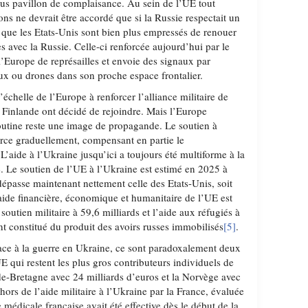
sous pavillon de complaisance. Au sein de l’UE tout
ns ne devrait être accordé que si la Russie respectait un
s que les Etats-Unis sont bien plus empressés de renouer
s avec la Russie. Celle-ci renforcée aujourd’hui par le
’Europe de représailles et envoie des signaux par
aux ou drones dans son proche espace frontalier.
’échelle de l’Europe à renforcer l’alliance militaire de
 Finlande ont décidé de rejoindre. Mais l’Europe
Poutine reste une image de propagande. Le soutien à
force graduellement, compensant en partie le
’aide à l’Ukraine jusqu’ici a toujours été multiforme à la
re. Le soutien de l’UE à l’Ukraine est estimé en 2025 à
dépasse maintenant nettement celle des Etats-Unis, soit
’aide financière, économique et humanitaire de l’UE est
e soutien militaire à 59,6 milliards et l’aide aux réfugiés à
tant constitué du produit des avoirs russes immobilisés
[5]
.
ace à la guerre en Ukraine, ce sont paradoxalement deux
 qui restent les plus gros contributeurs individuels de
nde-Bretagne avec 24 milliards d’euros et la Norvège avec
hors de l’aide militaire à l’Ukraine par la France, évaluée
e médicale française avait été effective dès le début de la