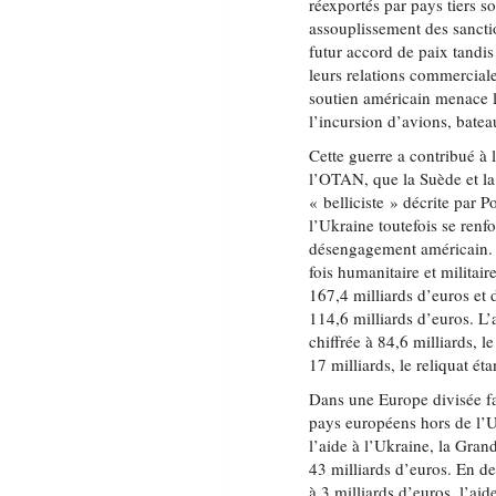
réexportés par pays tiers 
assouplissement des sanctio
futur accord de paix tandi
leurs relations commerciale
soutien américain menace l
l’incursion d’avions, bate
Cette guerre a contribué à l
l’OTAN, que la Suède et la
« belliciste » décrite par 
l’Ukraine toutefois se ren
désengagement américain. L
fois humanitaire et militai
167,4 milliards d’euros et 
114,6 milliards d’euros. L
chiffrée à 84,6 milliards, l
17 milliards, le reliquat é
Dans une Europe divisée f
pays européens hors de l’UE
l’aide à l’Ukraine, la Gra
43 milliards d’euros. En de
à 3 milliards d’euros, l’aid