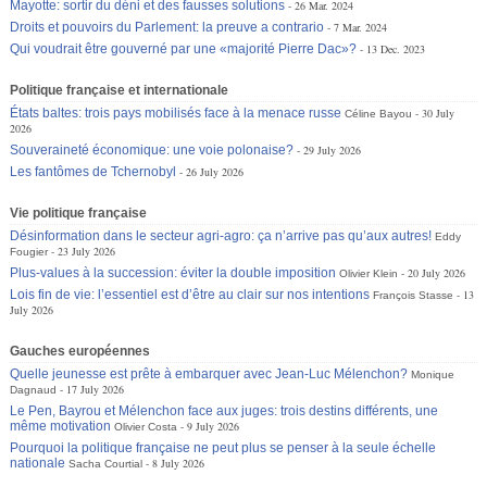
Mayotte: sortir du déni et des fausses solutions
26 Mar. 2024
Droits et pouvoirs du Parlement: la preuve a contrario
7 Mar. 2024
Qui voudrait être gouverné par une «majorité Pierre Dac»?
13 Dec. 2023
Politique française et internationale
États baltes: trois pays mobilisés face à la menace russe
30 July
Céline Bayou
2026
Souveraineté économique: une voie polonaise?
29 July 2026
Les fantômes de Tchernobyl
26 July 2026
Vie politique française
Désinformation dans le secteur agri-agro: ça n’arrive pas qu’aux autres!
Eddy
23 July 2026
Fougier
Plus-values à la succession: éviter la double imposition
20 July 2026
Olivier Klein
Lois fin de vie: l’essentiel est d’être au clair sur nos intentions
13
François Stasse
July 2026
Gauches européennes
Quelle jeunesse est prête à embarquer avec Jean-Luc Mélenchon?
Monique
17 July 2026
Dagnaud
Le Pen, Bayrou et Mélenchon face aux juges: trois destins différents, une
même motivation
9 July 2026
Olivier Costa
Pourquoi la politique française ne peut plus se penser à la seule échelle
nationale
8 July 2026
Sacha Courtial