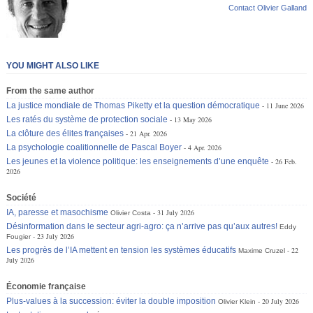
Contact Olivier Galland
YOU MIGHT ALSO LIKE
From the same author
La justice mondiale de Thomas Piketty et la question démocratique
11 June 2026
Les ratés du système de protection sociale
13 May 2026
La clôture des élites françaises
21 Apr. 2026
La psychologie coalitionnelle de Pascal Boyer
4 Apr. 2026
Les jeunes et la violence politique: les enseignements d’une enquête
26 Feb.
2026
Société
IA, paresse et masochisme
31 July 2026
Olivier Costa
Désinformation dans le secteur agri-agro: ça n’arrive pas qu’aux autres!
Eddy
23 July 2026
Fougier
Les progrès de l’IA mettent en tension les systèmes éducatifs
22
Maxime Cruzel
July 2026
Économie française
Plus-values à la succession: éviter la double imposition
20 July 2026
Olivier Klein