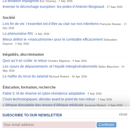
La tentation espagnole
7 July 2026
Éric Chaney
Inverser le décrochage européen: les pistes d’Antonin Bergeaud
27 June 2026
Société
Lois fin de vie: l’essentiel est d’être au clair sur nos intentions
13
François Stasse
July 2026
Le phénomène RN
4 July 2026
Mieux définir le «masculinisme» pour le combattre efficacement
Sébastien
3 July 2026
Dupont
Inégalités, discrimination
Quoi qu’il en coûte: le retour
9 June 2026
Charles Wyplosz
Les «jours de dépassement» et l’équité intergénérationnelle
19
Didier Blanchet
May 2026
Le mythe du recul du salariat
30 Apr. 2026
Richard Robert
Éducation, formation, recherche
Fable 5: IA de réserve et cyber-résistance adaptative
5 July 2026
Choix technologiques: décider avant le point de non-retour
7 June 2026
L’éthique discutable des revues d’éthique médicale
3 June 2026
Jacques Robert
JOIN US
CLOSE
close
SUBSCRIBE TO OUR NEWSLETTER
Confirmer