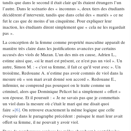
tandis que dans le second il était clair qu’ils étaient étrangers l’un
l’autre. Dans le scénario des « inconnus », deux tiers des étudiants
décidèrent d’intervenir, tandis que dans celui des « mariés » ce ne
fut le cas que de moins d’un cinquième. Pour expliquer leur
inaction, les étudiants dirent simplement que « cela ne les regardait
pas ».
La conception de la femme comme propriété masculine apparaît de
manière très claire dans les justifications avancées par certains
accusés des viols de Mazan. L'un des mis en cause, Adrien L.,
estime ainsi que, «si le mari est présent, ce n'est pas un viol ». Un
autre, Simon M. : « c'est sa femme, il fait ce qu'il veut avec ». Un
troisième, Redouane A. n’estime pas avoir commis de viol dans la
mesure où « son mari avait donné son accord ». Redouane E.,
infirmier, ne comprend pas pourquoi on le traite comme un
criminel, alors que Dominique Pelicot lui a simplement « offert »
son épouse. Et il poursuit : « Je ne savais pas que je commettais
un viol dans la mesure où c'était le mari qui me disait quoi
faire »
[6]
. On retrouve exactement la même logique que celle
évoquée dans le paragraphe précédent : puisque le mari leur avait
offert sa femme, il ne pouvait y avoir viol.