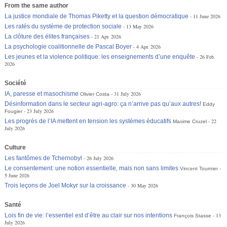
From the same author
La justice mondiale de Thomas Piketty et la question démocratique
11 June 2026
Les ratés du système de protection sociale
13 May 2026
La clôture des élites françaises
21 Apr. 2026
La psychologie coalitionnelle de Pascal Boyer
4 Apr. 2026
Les jeunes et la violence politique: les enseignements d’une enquête
26 Feb.
2026
Société
IA, paresse et masochisme
31 July 2026
Olivier Costa
Désinformation dans le secteur agri-agro: ça n’arrive pas qu’aux autres!
Eddy
23 July 2026
Fougier
Les progrès de l’IA mettent en tension les systèmes éducatifs
22
Maxime Cruzel
July 2026
Culture
Les fantômes de Tchernobyl
26 July 2026
Le consentement: une notion essentielle, mais non sans limites
Vincent Tournier
5 June 2026
Trois leçons de Joel Mokyr sur la croissance
30 May 2026
Santé
Lois fin de vie: l’essentiel est d’être au clair sur nos intentions
13
François Stasse
July 2026