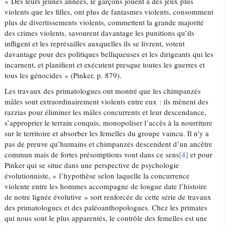
« Dès leurs jeunes années, le garçons jouent à des jeux plus
violents que les filles, ont plus de fantasmes violents, consomment
plus de divertissements violents, commettent la grande majorité
des crimes violents, savourent davantage les punitions qu’ils
infligent et les représailles auxquelles ils se livrent, votent
davantage pour des politiques belliqueuses et les dirigeants qui les
incarnent, et planifient et exécutent presque toutes les guerres et
tous les génocides » (Pinker, p. 879).
Les travaux des primatologues ont montré que les chimpanzés
mâles sont extraordinairement violents entre eux : ils mènent des
razzias pour éliminer les mâles concurrents et leur descendance,
s’approprier le terrain conquis, monopoliser l’accès à la nourriture
sur le territoire et absorber les femelles du groupe vaincu. Il n’y a
pas de preuve qu’humains et chimpanzés descendent d’un ancêtre
commun mais de fortes présomptions vont dans ce sens
[4]
et pour
Pinker qui se situe dans une perspective de psychologie
évolutionniste, « l’hypothèse selon laquelle la concurrence
violente entre les hommes accompagne de longue date l’histoire
de notre lignée évolutive » sort renforcée de cette série de travaux
des primatologues et des paléoanthopologues. Chez les primates
qui nous sont le plus apparentés, le contrôle des femelles est une