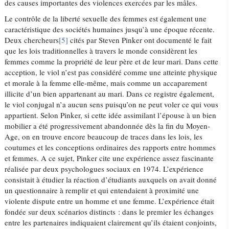
des causes importantes des violences exercées par les mâles.
Le contrôle de la liberté sexuelle des femmes est également une
caractéristique des sociétés humaines jusqu’à une époque récente.
Deux chercheurs
[5]
cités par Steven Pinker ont documenté le fait
que les lois traditionnelles à travers le monde considèrent les
femmes comme la propriété de leur père et de leur mari. Dans cette
acception, le viol n’est pas considéré comme une atteinte physique
et morale à la femme elle-même, mais comme un accaparement
illicite d’un bien appartenant au mari. Dans ce registre également,
le viol conjugal n’a aucun sens puisqu’on ne peut voler ce qui vous
appartient. Selon Pinker, si cette idée assimilant l’épouse à un bien
mobilier a été progressivement abandonnée dès la fin du Moyen-
Age, on en trouve encore beaucoup de traces dans les lois, les
coutumes et les conceptions ordinaires des rapports entre hommes
et femmes. A ce sujet, Pinker cite une expérience assez fascinante
réalisée par deux psychologues sociaux en 1974. L’expérience
consistait à étudier la réaction d’étudiants auxquels on avait donné
un questionnaire à remplir et qui entendaient à proximité une
violente dispute entre un homme et une femme. L’expérience était
fondée sur deux scénarios distincts : dans le premier les échanges
entre les partenaires indiquaient clairement qu’ils étaient conjoints,