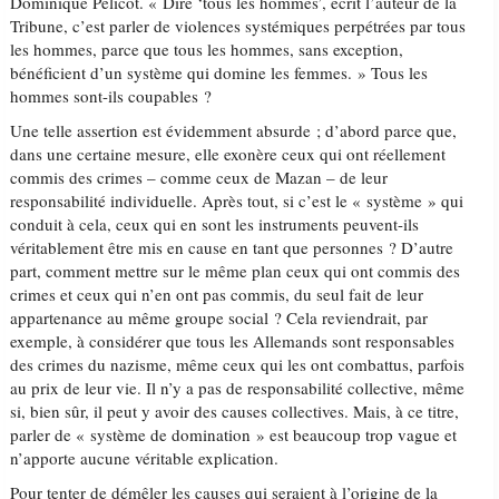
Dominique Pelicot. « Dire ‘tous les hommes’, écrit l’auteur de la
Tribune, c’est parler de violences systémiques perpétrées par tous
les hommes, parce que tous les hommes, sans exception,
bénéficient d’un système qui domine les femmes. » Tous les
hommes sont-ils coupables ?
Une telle assertion est évidemment absurde ; d’abord parce que,
dans une certaine mesure, elle exonère ceux qui ont réellement
commis des crimes – comme ceux de Mazan – de leur
responsabilité individuelle. Après tout, si c’est le « système » qui
conduit à cela, ceux qui en sont les instruments peuvent-ils
véritablement être mis en cause en tant que personnes ? D’autre
part, comment mettre sur le même plan ceux qui ont commis des
crimes et ceux qui n’en ont pas commis, du seul fait de leur
appartenance au même groupe social ? Cela reviendrait, par
exemple, à considérer que tous les Allemands sont responsables
des crimes du nazisme, même ceux qui les ont combattus, parfois
au prix de leur vie. Il n’y a pas de responsabilité collective, même
si, bien sûr, il peut y avoir des causes collectives. Mais, à ce titre,
parler de « système de domination » est beaucoup trop vague et
n’apporte aucune véritable explication.
Pour tenter de démêler les causes qui seraient à l’origine de la