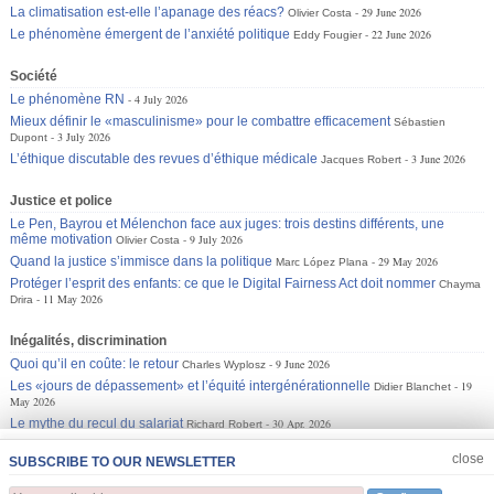
La climatisation est-elle l’apanage des réacs?
29 June 2026
Olivier Costa
Le phénomène émergent de l’anxiété politique
22 June 2026
Eddy Fougier
Société
Le phénomène RN
4 July 2026
Mieux définir le «masculinisme» pour le combattre efficacement
Sébastien
3 July 2026
Dupont
L’éthique discutable des revues d’éthique médicale
3 June 2026
Jacques Robert
Justice et police
Le Pen, Bayrou et Mélenchon face aux juges: trois destins différents, une
même motivation
9 July 2026
Olivier Costa
Quand la justice s’immisce dans la politique
29 May 2026
Marc López Plana
Protéger l’esprit des enfants: ce que le Digital Fairness Act doit nommer
Chayma
11 May 2026
Drira
Inégalités, discrimination
Quoi qu’il en coûte: le retour
9 June 2026
Charles Wyplosz
Les «jours de dépassement» et l’équité intergénérationnelle
19
Didier Blanchet
May 2026
Le mythe du recul du salariat
30 Apr. 2026
Richard Robert
JOIN US
CLOSE
close
SUBSCRIBE TO OUR NEWSLETTER