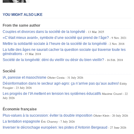
YOU MIGHT ALSO LIKE
From the same author
Couples et divorces dans la société de la longévité
13 Mar. 2025
«C’était mieux avant», symbole d’une société qui prend de l’âge?
9 Nov. 2021
Mettre la solidarité sociale à l’heure de la société de la longévité
2 Nov. 2018
La lutte des âges ne saurait cacher la question sociale qui traverse toute les
générations
15 Mar. 2018
Société de la longévité: déni du vieillir ou désir du bien vieillir?
16 Feb. 2018
Société
IA, paresse et masochisme
31 July 2026
Olivier Costa
Désinformation dans le secteur agri-agro: ça n’arrive pas qu’aux autres!
Eddy
23 July 2026
Fougier
Les progrès de l’IA mettent en tension les systèmes éducatifs
22
Maxime Cruzel
July 2026
Économie française
Plus-values à la succession: éviter la double imposition
20 July 2026
Olivier Klein
La tentation espagnole
7 July 2026
Éric Chaney
Inverser le décrochage européen: les pistes d’Antonin Bergeaud
27 June 2026