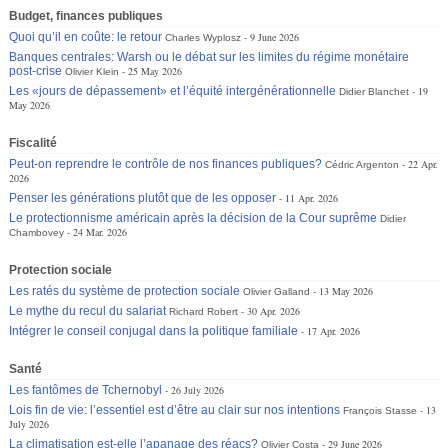
Budget, finances publiques
Quoi qu’il en coûte: le retour
9 June 2026
Charles Wyplosz
Banques centrales: Warsh ou le débat sur les limites du régime monétaire
post-crise
25 May 2026
Olivier Klein
Les «jours de dépassement» et l’équité intergénérationnelle
19
Didier Blanchet
May 2026
Fiscalité
Peut-on reprendre le contrôle de nos finances publiques?
22 Apr.
Cédric Argenton
2026
Penser les générations plutôt que de les opposer
11 Apr. 2026
Le protectionnisme américain après la décision de la Cour suprême
Didier
24 Mar. 2026
Chambovey
Protection sociale
Les ratés du système de protection sociale
13 May 2026
Olivier Galland
Le mythe du recul du salariat
30 Apr. 2026
Richard Robert
Intégrer le conseil conjugal dans la politique familiale
17 Apr. 2026
Santé
Les fantômes de Tchernobyl
26 July 2026
Lois fin de vie: l’essentiel est d’être au clair sur nos intentions
13
François Stasse
July 2026
La climatisation est-elle l’apanage des réacs?
29 June 2026
Olivier Costa