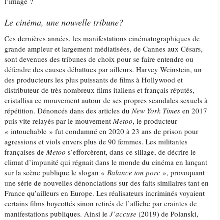
l’image ?
Le cinéma, une nouvelle tribune?
Ces dernières années, les manifestations cinématographiques de
grande ampleur et largement médiatisées, de Cannes aux Césars,
sont devenues des tribunes de choix pour se faire entendre ou
défendre des causes débattues par ailleurs. Harvey Weinstein, un
des producteurs les plus puissants de films à Hollywood et
distributeur de très nombreux films italiens et français réputés,
cristallisa ce mouvement autour de ses propres scandales sexuels à
répétition. Dénoncés dans des articles du
New York Times
en 2017
puis vite relayés par le mouvement
Metoo
, le producteur
« intouchable » fut condamné en 2020 à 23 ans de prison pour
agressions et viols envers plus de 90 femmes. Les militantes
françaises de
Metoo
s’efforcèrent, dans ce sillage, de décrire le
climat d’impunité qui régnait dans le monde du cinéma en lançant
sur la scène publique le slogan «
Balance ton porc
», provoquant
une série de nouvelles dénonciations sur des faits similaires tant en
France qu’ailleurs en Europe. Les réalisateurs incriminés voyaient
certains films boycottés sinon retirés de l’affiche par craintes de
manifestations publiques. Ainsi le
J’accuse
(2019) de Polanski,