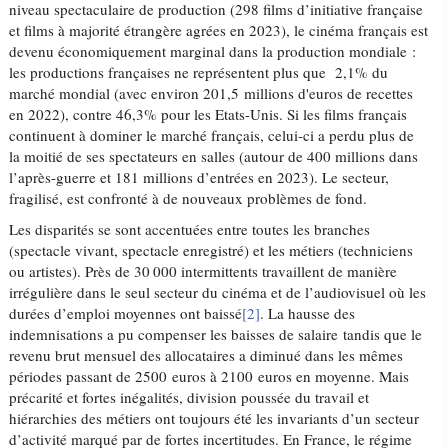
niveau spectaculaire de production (298 films d’initiative française
et films à majorité étrangère agrées en 2023), le cinéma français est
devenu économiquement marginal dans la production mondiale :
les productions françaises ne représentent plus que 2,1% du
marché mondial (avec environ 201,5 millions d'euros de recettes
en 2022), contre 46,3% pour les Etats-Unis. Si les films français
continuent à dominer le marché français, celui-ci a perdu plus de
la moitié de ses spectateurs en salles (autour de 400 millions dans
l’après-guerre et 181 millions d’entrées en 2023). Le secteur,
fragilisé, est confronté à de nouveaux problèmes de fond.
Les disparités se sont accentuées entre toutes les branches
(spectacle vivant, spectacle enregistré) et les métiers (techniciens
ou artistes). Près de 30 000 intermittents travaillent de manière
irrégulière dans le seul secteur du cinéma et de l’audiovisuel où les
durées d’emploi moyennes ont baissé
[2]
. La hausse des
indemnisations a pu compenser les baisses de salaire tandis que le
revenu brut mensuel des allocataires a diminué dans les mêmes
périodes passant de 2500 euros à 2100 euros en moyenne. Mais
précarité et fortes inégalités, division poussée du travail et
hiérarchies des métiers ont toujours été les invariants d’un secteur
d’activité marqué par de fortes incertitudes. En France, le régime