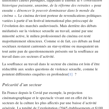
différentes causes publiques, rappelant d’emblée la «
contestation
historique puissante, unanime, de la réforme des retraites
» pour
ensuite «
dénoncer le pouvoir dominateur dans le monde du
cinéma
». Le cinéma devient porteur de revendications politiques
variées à partir d’un festival international plus préoccupé de
l’évolution des marchés audiovisuels. Mais derrière des débats
médiatisés sur la violence sexuelle au travail, animé par une
minorité active, le milieu professionnel du cinéma est resté
majoritairement silencieux. Comme si de fait, ces débats au fond
sociétaux restaient cantonnés au star-système ou masquaient un
tout autre pan de questionnements présents sur la souffrance au
travail dans ces secteurs d’activité.
La souffrance au travail dans le secteur du cinéma est loin d’être
réductible aux seules questions de violence sexuelle, comme le
pointent différentes enquêtes en profondeur
[1]
?
Précarité d’un secteur
En France depuis le Covid par exemple, la projection
cinématographique et le spectacle vivant ont en effet été les
secteurs de la culture les plus affectés par une baisse d’activité
générale. La totalité de l’exploitation (2045 établissements et 6100