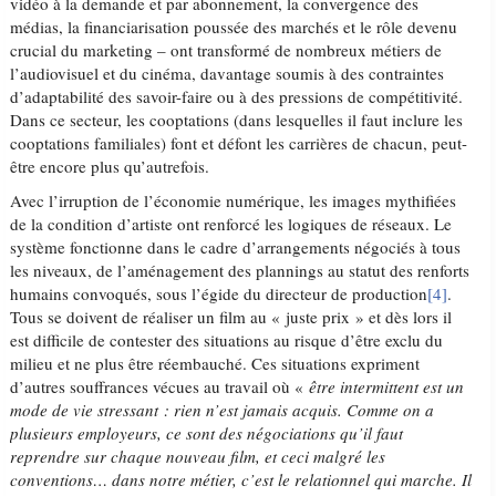
vidéo à la demande et par abonnement, la convergence des
médias, la financiarisation poussée des marchés et le rôle devenu
crucial du marketing – ont transformé de nombreux métiers de
l’audiovisuel et du cinéma, davantage soumis à des contraintes
d’adaptabilité des savoir-faire ou à des pressions de compétitivité.
Dans ce secteur, les cooptations (dans lesquelles il faut inclure les
cooptations familiales) font et défont les carrières de chacun, peut-
être encore plus qu’autrefois.
Avec l’irruption de l’économie numérique, les images mythifiées
de la condition d’artiste ont renforcé les logiques de réseaux. Le
système fonctionne dans le cadre d’arrangements négociés à tous
les niveaux, de l’aménagement des plannings au statut des renforts
humains convoqués, sous l’égide du directeur de production
[4]
.
Tous se doivent de réaliser un film au « juste prix » et dès lors il
est difficile de contester des situations au risque d’être exclu du
milieu et ne plus être réembauché. Ces situations expriment
d’autres souffrances vécues au travail où «
être intermittent est un
mode de vie stressant : rien n’est jamais acquis. Comme on a
plusieurs employeurs, ce sont des négociations qu’il faut
reprendre sur chaque nouveau film, et ceci malgré les
conventions… dans notre métier, c’est le relationnel qui marche. Il