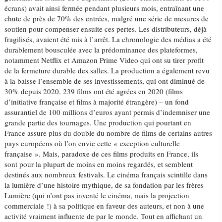
écrans) avait ainsi fermée pendant plusieurs mois, entraînant une
chute de près de 70% des entrées, malgré une série de mesures de
soutien pour compenser ensuite ces pertes. Les distributeurs, déjà
fragilisés, avaient été mis à l’arrêt. La chronologie des médias a été
durablement bousculée avec la prédominance des plateformes,
notamment Netflix et Amazon Prime Video qui ont su tirer profit
de la fermeture durable des salles. La production a également revu
à la baisse l’ensemble de ses investissements, qui ont diminué de
30% depuis 2020. 239 films ont été agrées en 2020 (films
d’initiative française et films à majorité étrangère) – un fond
assurantiel de 100 millions d’euros ayant permis d’indemniser une
grande partie des tournages. Une production qui pourtant en
France assure plus du double du nombre de films de certains autres
pays européens où l’on envie cette « exception culturelle
française ». Mais, paradoxe de ces films produits en France, ils
sont pour la plupart de moins en moins regardés, et semblent
destinés aux nombreux festivals. Le cinéma français scintille dans
la lumière d’une histoire mythique, de sa fondation par les frères
Lumière (qui n’ont pas inventé le cinéma, mais la projection
commerciale !) à sa politique en faveur des auteurs, et non à une
activité vraiment influente de par le monde. Tout en affichant un