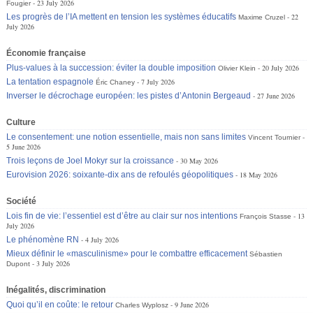
23 July 2026
Fougier
Les progrès de l’IA mettent en tension les systèmes éducatifs
22
Maxime Cruzel
July 2026
Économie française
Plus-values à la succession: éviter la double imposition
20 July 2026
Olivier Klein
La tentation espagnole
7 July 2026
Éric Chaney
Inverser le décrochage européen: les pistes d’Antonin Bergeaud
27 June 2026
Culture
Le consentement: une notion essentielle, mais non sans limites
Vincent Tournier
5 June 2026
Trois leçons de Joel Mokyr sur la croissance
30 May 2026
Eurovision 2026: soixante-dix ans de refoulés géopolitiques
18 May 2026
Société
Lois fin de vie: l’essentiel est d’être au clair sur nos intentions
13
François Stasse
July 2026
Le phénomène RN
4 July 2026
Mieux définir le «masculinisme» pour le combattre efficacement
Sébastien
3 July 2026
Dupont
Inégalités, discrimination
Quoi qu’il en coûte: le retour
9 June 2026
Charles Wyplosz