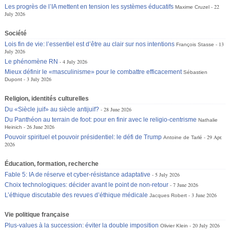
Les progrès de l’IA mettent en tension les systèmes éducatifs
22
Maxime Cruzel
July 2026
Société
Lois fin de vie: l’essentiel est d’être au clair sur nos intentions
13
François Stasse
July 2026
Le phénomène RN
4 July 2026
Mieux définir le «masculinisme» pour le combattre efficacement
Sébastien
3 July 2026
Dupont
Religion, identités culturelles
Du «Siècle juif» au siècle antijuif?
28 June 2026
Du Panthéon au terrain de foot: pour en finir avec le religio-centrisme
Nathalie
26 June 2026
Heinich
Pouvoir spirituel et pouvoir présidentiel: le défi de Trump
29 Apr.
Antoine de Tarlé
2026
Éducation, formation, recherche
Fable 5: IA de réserve et cyber-résistance adaptative
5 July 2026
Choix technologiques: décider avant le point de non-retour
7 June 2026
L’éthique discutable des revues d’éthique médicale
3 June 2026
Jacques Robert
Vie politique française
Plus-values à la succession: éviter la double imposition
20 July 2026
Olivier Klein