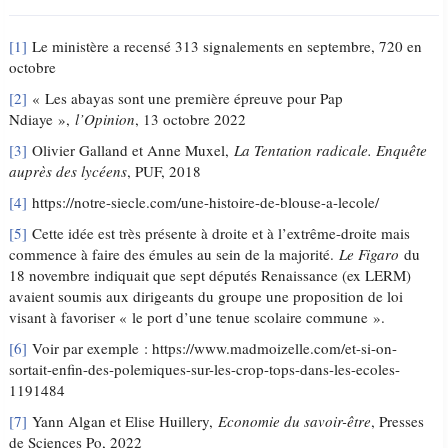
[1]
Le ministère a recensé 313 signalements en septembre, 720 en
octobre
[2]
« Les abayas sont une première épreuve pour Pap
Ndiaye »,
l’Opinion
, 13 octobre 2022
[3]
Olivier Galland et Anne Muxel,
La Tentation radicale. Enquête
auprès des lycéens
, PUF, 2018
[4]
https://notre-siecle.com/une-histoire-de-blouse-a-lecole/
[5]
Cette idée est très présente à droite et à l’extrême-droite mais
commence à faire des émules au sein de la majorité.
Le Figaro
du
18 novembre indiquait que sept députés Renaissance (ex LERM)
avaient soumis aux dirigeants du groupe une proposition de loi
visant à favoriser « le port d’une tenue scolaire commune ».
[6]
Voir par exemple : https://www.madmoizelle.com/et-si-on-
sortait-enfin-des-polemiques-sur-les-crop-tops-dans-les-ecoles-
1191484
[7]
Yann Algan et Elise Huillery,
Economie du savoir-être
, Presses
de Sciences Po, 2022