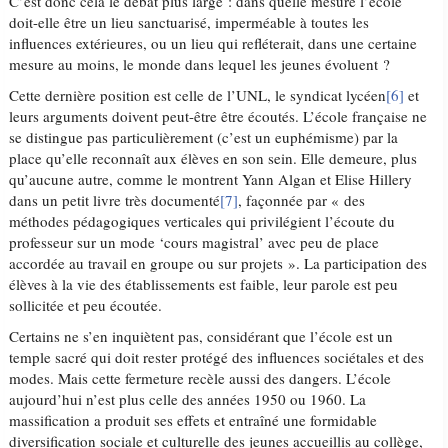
C’est donc cela le débat plus large : dans quelle mesure l’école
doit-elle être un lieu sanctuarisé, imperméable à toutes les
influences extérieures, ou un lieu qui refléterait, dans une certaine
mesure au moins, le monde dans lequel les jeunes évoluent ?
Cette dernière position est celle de l’UNL, le syndicat lycéen
[6]
et
leurs arguments doivent peut-être être écoutés. L’école française ne
se distingue pas particulièrement (c’est un euphémisme) par la
place qu’elle reconnaît aux élèves en son sein. Elle demeure, plus
qu’aucune autre, comme le montrent Yann Algan et Elise Hillery
dans un petit livre très documenté
[7]
, façonnée par « des
méthodes pédagogiques verticales qui privilégient l’écoute du
professeur sur un mode ‘cours magistral’ avec peu de place
accordée au travail en groupe ou sur projets ». La participation des
élèves à la vie des établissements est faible, leur parole est peu
sollicitée et peu écoutée.
Certains ne s’en inquiètent pas, considérant que l’école est un
temple sacré qui doit rester protégé des influences sociétales et des
modes. Mais cette fermeture recèle aussi des dangers. L’école
aujourd’hui n’est plus celle des années 1950 ou 1960. La
massification a produit ses effets et entraîné une formidable
diversification sociale et culturelle des jeunes accueillis au collège,