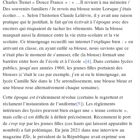
Charles Trenet « Douce France » : « …Il revient à ma mémoire /
Des souvenirs familiers / Je revois ma blouse noire Lorsque j’étais
écolier… ». Selon l’historien Claude Lelièvre, il y avait une raison
pratique qui le justifiait, le fait qu’on écrivait à l’époque avec des
encriers qui risquaient de tacher les vêtements. Mais la blouse
marquait aussi la distance entre la vie extra-scolaire et la vie
scolaire. Ce témoignage recueilli sur internet l’explique bien : « en
arrivant en classe, en ayant enfilé sa blouse, nous savions que ce
n’était plus le moment de s’amuser, elle (la blouse) formait une
barrière entre hors de l’école et à l’école »
[4]
. Dans certains lycées
publics, jusqu’aux années 1960, les jeunes filles portaient des
blouses (c’était le cas par exemple, j’en ai eu le témoignage, au
lycée Camille Sée dans le 15e arrondissement, une blouse bleue et
une blouse rose alternativement chaque semaine).
Cette époque est évidemment révolue (certains le regrettent et
réclament l’instauration de l’uniforme
[5]
). Les règlements
intérieurs des lycées peuvent bien exiger une « tenue correcte »,
mais celle-ci est difficile à définir précisément. Récemment le port
de
crop top
par les jeunes filles (ces hauts qui laissent apparaître le
nombril) a fait polémique. En juin 2021 dans une interview au
magazine
Elle
, le président de la République avait exprimé son