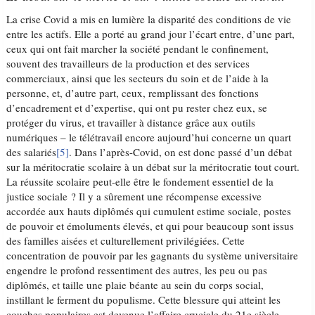
La crise Covid a mis en lumière la disparité des conditions de vie
entre les actifs. Elle a porté au grand jour l’écart entre, d’une part,
ceux qui ont fait marcher la société pendant le confinement,
souvent des travailleurs de la production et des services
commerciaux, ainsi que les secteurs du soin et de l’aide à la
personne, et, d’autre part, ceux, remplissant des fonctions
d’encadrement et d’expertise, qui ont pu rester chez eux, se
protéger du virus, et travailler à distance grâce aux outils
numériques – le télétravail encore aujourd’hui concerne un quart
des salariés
[5]
. Dans l’après-Covid, on est donc passé d’un débat
sur la méritocratie scolaire à un débat sur la méritocratie tout court.
La réussite scolaire peut-elle être le fondement essentiel de la
justice sociale ? Il y a sûrement une récompense excessive
accordée aux hauts diplômés qui cumulent estime sociale, postes
de pouvoir et émoluments élevés, et qui pour beaucoup sont issus
des familles aisées et culturellement privilégiées. Cette
concentration de pouvoir par les gagnants du système universitaire
engendre le profond ressentiment des autres, les peu ou pas
diplômés, et taille une plaie béante au sein du corps social,
instillant le ferment du populisme. Cette blessure qui atteint les
couches populaires est devenue l’affaire cruciale du 21e siècle.