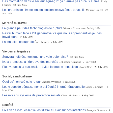
Désinformation dans le secteur agri-agro: ça n’arrive pas qu’aux autres!
Eddy
23 July 2026
Fougier
Les progrès de l’IA mettent en tension les systèmes éducatifs
22
Maxime Cruzel
July 2026
Marché du travail
La grande peur des technologies de rupture
24 July 2026
Vincent Champain
Rester humain face à l’IA générative: ce que nous apprennent les jeunes
travailleurs
14 July 2026
La tentation espagnole
7 July 2026
Éric Chaney
Vie des entreprises
Souveraineté économique: une voie polonaise?
29 July 2026
IA: la promesse à l’épreuve des marchés
21 July 2026
Sébastien Guinard
Plus-values à la succession: éviter la double imposition
20 July 2026
Olivier Klein
Social, syndicalisme
Quoi qu’il en coûte: le retour
9 June 2026
Charles Wyplosz
Les «jours de dépassement» et l’équité intergénérationnelle
19
Didier Blanchet
May 2026
Les ratés du système de protection sociale
13 May 2026
Olivier Galland
Société
Lois fin de vie: l’essentiel est d’être au clair sur nos intentions
13
François Stasse