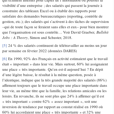
visibilité d’une entreprise ; des salariés qui passent la journée à
construire des tableaux Excel ou à établir des rapports pour
satisfaire des demandes bureaucratiques (reporting, contrôle de
gestion, etc.); des salariés qui s’activent à des tâches de supervision
–qui de toute façon se feraient sans elles et eux– pour bien montrer
que l’organisation est sous contrôle… Voir David Graeber,
Bullshit
Jobs : A Theory
, Simon and Schuster, 2018.
[5]
24 % des salariés continuent de télétravailler au moins un jour
par semaine en février 2022 (données DARES)
[6]
En 1990, 92% des Français en activité estimaient que le travail
était « important » dans leur vie. Mais surtout, 60% lui assignaient
une place « très importante
.
Qu’en est-il aujourd’hui ? En dépit
d’une légère baisse, le résultat à la même question, posée à
l’identique, indique que la très grande majorité des salariés (86%)
affirment toujours que le travail occupe une place importante dans
leur vie, au même titre que la famille, les relations amicales ou les
loisirs. En revanche, ils ne sont plus que 24% à affirmer qu’il est
« très important » contre 62% « assez important », soit une
inversion de tendance par rapport au constat réalisé en 1990 où
60% lui accordaient une place « très importante » et 32% une