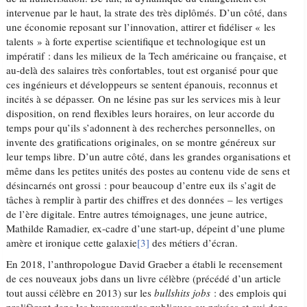
intervenue par le haut, la strate des très diplômés. D’un côté, dans
une économie reposant sur l’innovation, attirer et fidéliser « les
talents » à forte expertise scientifique et technologique est un
impératif : dans les milieux de la Tech américaine ou française, et
au-delà des salaires très confortables, tout est organisé pour que
ces ingénieurs et développeurs se sentent épanouis, reconnus et
incités à se dépasser. On ne lésine pas sur les services mis à leur
disposition, on rend flexibles leurs horaires, on leur accorde du
temps pour qu’ils s’adonnent à des recherches personnelles, on
invente des gratifications originales, on se montre généreux sur
leur temps libre. D’un autre côté, dans les grandes organisations et
même dans les petites unités des postes au contenu vide de sens et
désincarnés ont grossi : pour beaucoup d’entre eux ils s’agit de
tâches à remplir à partir des chiffres et des données – les vertiges
de l’ère digitale. Entre autres témoignages, une jeune autrice,
Mathilde Ramadier, ex-cadre d’une start-up, dépeint d’une plume
amère et ironique cette galaxie
[3]
des métiers d’écran.
En 2018, l’anthropologue David Graeber a établi le recensement
de ces nouveaux jobs dans un livre célèbre (précédé d’un article
tout aussi célèbre en 2013) sur les
bullshits jobs
: des emplois qui