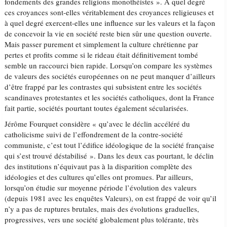
fondements des grandes religions monothéistes ». À quel degré
ces croyances sont-elles véritablement des croyances religieuses et
à quel degré exercent-elles une influence sur les valeurs et la façon
de concevoir la vie en société reste bien sûr une question ouverte.
Mais passer purement et simplement la culture chrétienne par
pertes et profits comme si le rideau était définitivement tombé
semble un raccourci bien rapide. Lorsqu’on compare les systèmes
de valeurs des sociétés européennes on ne peut manquer d’ailleurs
d’être frappé par les contrastes qui subsistent entre les sociétés
scandinaves protestantes et les sociétés catholiques, dont la France
fait partie, sociétés pourtant toutes également sécularisées.
Jérôme Fourquet considère « qu’avec le déclin accéléré du
catholicisme suivi de l’effondrement de la contre-société
communiste, c’est tout l’édifice idéologique de la société française
qui s’est trouvé déstabilisé ». Dans les deux cas pourtant, le déclin
des institutions n’équivaut pas à la disparition complète des
idéologies et des cultures qu’elles ont promues. Par ailleurs,
lorsqu’on étudie sur moyenne période l’évolution des valeurs
(depuis 1981 avec les enquêtes Valeurs), on est frappé de voir qu’il
n’y a pas de ruptures brutales, mais des évolutions graduelles,
progressives, vers une société globalement plus tolérante, très