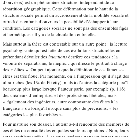
d’ouvriers) est un phénomène structurel indépendant de sa
répartition géographique. Cette déformation par le haut de la
structure sociale permet un accroissement de la mobilité sociale et
offre à des enfants d’ouvriers la possibilité d’échapper à leur
condition. Les catégories sociales ne sont pas des ensembles figés
et hermétiques : il y a de la circulation entre elles.
Mais surtout la thèse est contestable sur un autre point : la lecture
psychologisante qui est faite de ces évolutions structurelles en
prétendant dévoiler des
intentions
derrière ces tendances : la
volonté de séparatisme, le mépris…qui dresse le portrait à charge
des « élites ». On peut ajouter que la définition de ces fameuses
élites est très floue. Par moments, on a l’impression qu’il s’agit des
ultra-riches (les 1% de Piketty), mais à d’autres la catégorie paraît
beaucoup plus large lorsque l’auteur parle, par exemple (p. 116),
des créateurs d’entreprises et des professions libérales, mais
« également des ingénieurs, autre composante des élites à la
française » ou lorsqu’il évoque sans plus de précisions, « les
catégories les plus favorisées ».
Pour instruire son dossier, l’auteur a-t-il rencontré des membres de
ces élites ou consulté des enquêtes sur leurs opinions ? Non, leurs
actes semblent suffire. À ce sujet, arrêtons-nous un instant sur une