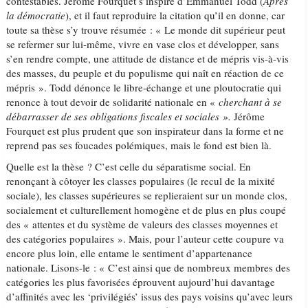
contestables. Jérôme Fourquet s’inspire d’Emmanuel Todd (
Après
la démocratie
), et il faut reproduire la citation qu’il en donne, car
toute sa thèse s’y trouve résumée : « Le monde dit supérieur peut
se refermer sur lui-même, vivre en vase clos et développer, sans
s’en rendre compte, une attitude de distance et de mépris vis-à-vis
des masses, du peuple et du populisme qui naît en réaction de ce
mépris ». Todd dénonce le libre-échange et une ploutocratie qui
renonce à tout devoir de solidarité nationale en «
cherchant à se
débarrasser de ses obligations fiscales et sociales ».
Jérôme
Fourquet est plus prudent que son inspirateur dans la forme et ne
reprend pas ses foucades polémiques, mais le fond est bien là.
Quelle est la thèse ? C’est celle du séparatisme social. En
renonçant à côtoyer les classes populaires (le recul de la mixité
sociale), les classes supérieures se replieraient sur un monde clos,
socialement et culturellement homogène et de plus en plus coupé
des « attentes et du système de valeurs des classes moyennes et
des catégories populaires ». Mais, pour l’auteur cette coupure va
encore plus loin, elle entame le sentiment d’appartenance
nationale. Lisons-le : « C’est ainsi que de nombreux membres des
catégories les plus favorisées éprouvent aujourd’hui davantage
d’affinités avec les ‘privilégiés’ issus des pays voisins qu’avec leurs