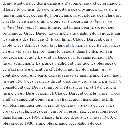
démonstration que des indicateurs d’appartenance et de pratique et
il laisse totalement de côté la question des croyances. Or ce qu’a
mis en lumière, depuis déjà longtemps, la sociologie des religions,
c’est la persistance d’un « croire sans appartenir » (
bielieving
without belonging
), mise lumière notamment par la sociologue
britannique Grace Davie. La dernière exploitation de l’enquête sur
les valeurs des Français
[2]
le confirme. Claude Dargent, qui a
exploité ces données pour la religion
[3]
, montre que les croyances
en une vie après la mort, dans le paradis, dans l’enfer, sont en
progression et qu’elles sont partagées par les sans religion. De
façon surprenante les jeunes y adhèrent plus que les plus âgés et
ce n’est pas seulement un effet de la montée de l’islam (qui y
contribue pour une part). Ces croyances se maintiennent à un haut
niveau : 50% des Français disent toujours « croire en Dieu », 35%
considèrent que Dieu est important dans leur vie et 19% croient
même en un Dieu personnel. Claude Dargent conclut ainsi : « ces
chiffres suggèrent donc bien un changement générationnel. Ils
semblent indiquer que la grande défiance vis-à-vis de certaines
croyances religieuses qui l’emportait jusqu’aux générations nées
dans les années 1950 a laissé la place depuis les années 1960, et
plus encore 1980, à une plus grande acceptation de ces