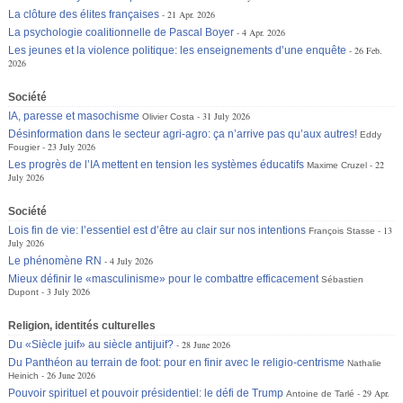
La clôture des élites françaises
21 Apr. 2026
La psychologie coalitionnelle de Pascal Boyer
4 Apr. 2026
Les jeunes et la violence politique: les enseignements d’une enquête
26 Feb.
2026
Société
IA, paresse et masochisme
31 July 2026
Olivier Costa
Désinformation dans le secteur agri-agro: ça n’arrive pas qu’aux autres!
Eddy
23 July 2026
Fougier
Les progrès de l’IA mettent en tension les systèmes éducatifs
22
Maxime Cruzel
July 2026
Société
Lois fin de vie: l’essentiel est d’être au clair sur nos intentions
13
François Stasse
July 2026
Le phénomène RN
4 July 2026
Mieux définir le «masculinisme» pour le combattre efficacement
Sébastien
3 July 2026
Dupont
Religion, identités culturelles
Du «Siècle juif» au siècle antijuif?
28 June 2026
Du Panthéon au terrain de foot: pour en finir avec le religio-centrisme
Nathalie
26 June 2026
Heinich
Pouvoir spirituel et pouvoir présidentiel: le défi de Trump
29 Apr.
Antoine de Tarlé