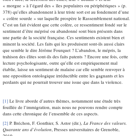
« morgue » à l’égard des « îles populaires ou périphériques » (p.
378) qu’elles abandonnent à leur triste sort est au fondement d’une
« colère sourde » sur laquelle prospère le Rassemblement national.
C’est un fait évident que cette colère, ce ressentiment fondé sur le
sentiment d’être méprisé ou abandonné sont bien présents dans
une partie de la société française. Ces sentiments existent bien et
minent la société. Les faits qui les produisent sont-ils aussi clairs
que semble le dire Jérôme Fourquet ? L’abandon, le mépris, la
trahison des élites sont-ils des faits patents ? Encore une fois, cette
lecture psychologisante, outre qu’elle est empiriquement mal
établie, laisse un sentiment de malaise car elle semble renvoyer à
une opposition ontologique irréductible entre les gagnants et les
perdants qui ne pourrait trouver une issue que dans la violence.
[1]
Le livre aborde d’autres thèmes, notamment une étude très
fouillée de l’immigration, mais nous ne pouvons rendre compte
dans cette chronique de l’ensemble de ces aspects.
[2]
P. Bréchon, F. Gonthier, S. Astor (dir.),
La France des valeurs.
Quarante ans d’évolution
, Presses universitaires de Grenoble,
2019