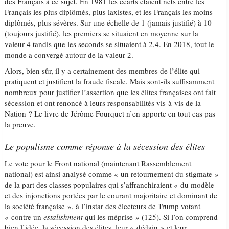
des Français à ce sujet. En 1981 les écarts étaient nets entre les
Français les plus diplômés, plus laxistes, et les Français les moins
diplômés, plus sévères. Sur une échelle de 1 (jamais justifié) à 10
(toujours justifié), les premiers se situaient en moyenne sur la
valeur 4 tandis que les seconds se situaient à 2,4. En 2018, tout le
monde a convergé autour de la valeur 2.
Alors, bien sûr, il y a certainement des membres de l’élite qui
pratiquent et justifient la fraude fiscale. Mais sont-ils suffisamment
nombreux pour justifier l’assertion que les élites françaises ont fait
sécession et ont renoncé à leurs responsabilités vis-à-vis de la
Nation ? Le livre de Jérôme Fourquet n’en apporte en tout cas pas
la preuve.
Le populisme comme réponse à la sécession des élites
Le vote pour le Front national (maintenant Rassemblement
national) est ainsi analysé comme « un retournement du stigmate »
de la part des classes populaires qui s’affranchiraient « du modèle
et des injonctions portées par le courant majoritaire et dominant de
la société française », à l’instar des électeurs de Trump votant
« contre un
estalishment
qui les méprise » (125). Si l’on comprend
bien l’idée, la sécession des élites, leur « dédain » et leur