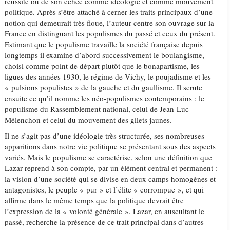
réussite ou de son échec comme idéologie et comme mouvement
politique. Après s’être attaché à cerner les traits principaux d’une
notion qui demeurait très floue, l’auteur centre son ouvrage sur la
France en distinguant les populismes du passé et ceux du présent.
Estimant que le populisme travaille la société française depuis
longtemps il examine d’abord successivement le boulangisme,
choisi comme point de départ plutôt que le bonapartisme, les
ligues des années 1930, le régime de Vichy, le poujadisme et les
« pulsions populistes » de la gauche et du gaullisme. Il scrute
ensuite ce qu’il nomme les néo-populismes contemporains : le
populisme du Rassemblement national, celui de Jean-Luc
Mélenchon et celui du mouvement des gilets jaunes.
Il ne s’agit pas d’une idéologie très structurée, ses nombreuses
apparitions dans notre vie politique se présentant sous des aspects
variés. Mais le populisme se caractérise, selon une définition que
Lazar reprend à son compte, par un élément central et permanent :
la vision d’une société qui se divise en deux camps homogènes et
antagonistes, le peuple « pur » et l’élite « corrompue », et qui
affirme dans le même temps que la politique devrait être
l’expression de la « volonté générale ». Lazar, en auscultant le
passé, recherche la présence de ce trait principal dans d’autres