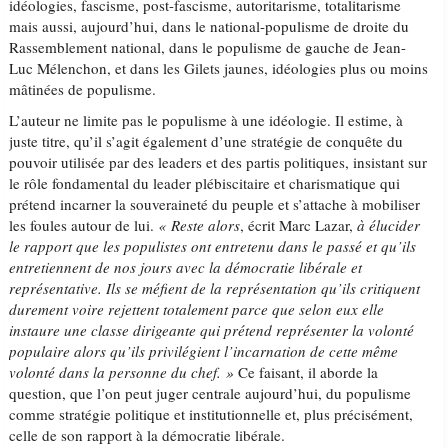
idéologies, fascisme, post-fascisme, autoritarisme, totalitarisme
mais aussi, aujourd’hui, dans le national-populisme de droite du
Rassemblement national, dans le populisme de gauche de Jean-
Luc Mélenchon, et dans les Gilets jaunes, idéologies plus ou moins
mâtinées de populisme.
L’auteur ne limite pas le populisme à une idéologie. Il estime, à
juste titre, qu’il s’agit également d’une stratégie de conquête du
pouvoir utilisée par des leaders et des partis politiques, insistant sur
le rôle fondamental du leader plébiscitaire et charismatique qui
prétend incarner la souveraineté du peuple et s’attache à mobiliser
les foules autour de lui.
« Reste alors
, écrit Marc Lazar,
à élucider
le rapport que les populistes ont entretenu dans le passé et qu’ils
entretiennent de nos jours avec la démocratie libérale et
représentative. Ils se méfient de la représentation qu’ils critiquent
durement voire rejettent totalement parce que selon eux elle
instaure une classe dirigeante qui prétend représenter la volonté
populaire alors qu’ils privilégient l’incarnation de cette même
volonté dans la personne du chef. »
Ce faisant, il aborde la
question, que l’on peut juger centrale aujourd’hui, du populisme
comme stratégie politique et institutionnelle et, plus précisément,
celle de son rapport à la démocratie libérale.