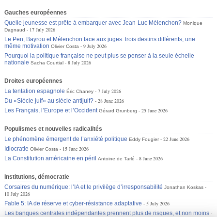
Gauches européennes
Quelle jeunesse est prête à embarquer avec Jean-Luc Mélenchon?
Monique
17 July 2026
Dagnaud
Le Pen, Bayrou et Mélenchon face aux juges: trois destins différents, une
même motivation
9 July 2026
Olivier Costa
Pourquoi la politique française ne peut plus se penser à la seule échelle
nationale
8 July 2026
Sacha Courtial
Droites européennes
La tentation espagnole
7 July 2026
Éric Chaney
Du «Siècle juif» au siècle antijuif?
28 June 2026
Les Français, l’Europe et l’Occident
25 June 2026
Gérard Grunberg
Populismes et nouvelles radicalités
Le phénomène émergent de l’anxiété politique
22 June 2026
Eddy Fougier
Idiocratie
15 June 2026
Olivier Costa
La Constitution américaine en péril
8 June 2026
Antoine de Tarlé
Institutions, démocratie
Corsaires du numérique: l’IA et le privilège d’irresponsabilité
Jonathan Koskas
10 July 2026
Fable 5: IA de réserve et cyber-résistance adaptative
5 July 2026
Les banques centrales indépendantes prennent plus de risques, et non moins