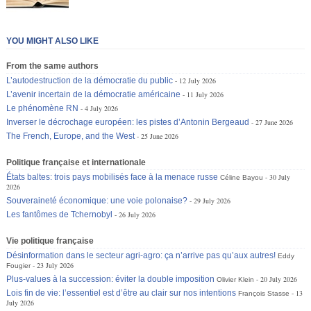
YOU MIGHT ALSO LIKE
From the same authors
L’autodestruction de la démocratie du public
12 July 2026
L’avenir incertain de la démocratie américaine
11 July 2026
Le phénomène RN
4 July 2026
Inverser le décrochage européen: les pistes d’Antonin Bergeaud
27 June 2026
The French, Europe, and the West
25 June 2026
Politique française et internationale
États baltes: trois pays mobilisés face à la menace russe
30 July
Céline Bayou
2026
Souveraineté économique: une voie polonaise?
29 July 2026
Les fantômes de Tchernobyl
26 July 2026
Vie politique française
Désinformation dans le secteur agri-agro: ça n’arrive pas qu’aux autres!
Eddy
23 July 2026
Fougier
Plus-values à la succession: éviter la double imposition
20 July 2026
Olivier Klein
Lois fin de vie: l’essentiel est d’être au clair sur nos intentions
13
François Stasse
July 2026