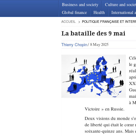
Business and society
Culture and socie
Global finance
Health
International a
ACCUEIL
POLITIQUE FRANÇAISE ET INTER
La bataille des 9 mai
Thierry Chopin
8 May 2025
Cél
le 
réa
apr
XXe
Gue
mai
à M
Victoire » en Russie.
Deux visions du monde s’op
de liberté qui était le cœu
soixante-quinze ans. Mais 