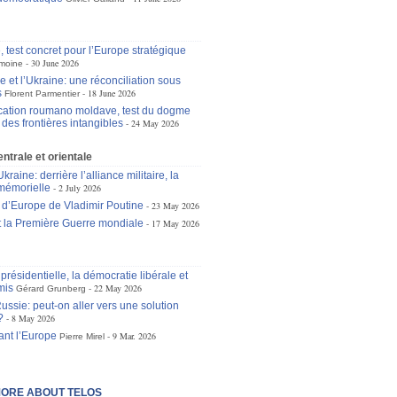
 test concret pour l’Europe stratégique
30 June 2026
moine
 et l’Ukraine: une réconciliation sous
s
18 June 2026
Florent Parmentier
ication roumano moldave, test du dogme
des frontières intangibles
24 May 2026
ntrale et orientale
raine: derrière l’alliance militaire, la
mémorielle
2 July 2026
 d’Europe de Vladimir Poutine
23 May 2026
t la Première Guerre mondiale
17 May 2026
 présidentielle, la démocratie libérale et
mis
22 May 2026
Gérard Grunberg
ussie: peut-on aller vers une solution
?
8 May 2026
ant l’Europe
9 Mar. 2026
Pierre Mirel
ORE ABOUT TELOS