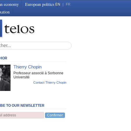
an economy
European politics
EN
|
FR
xation
THOR
Thierry Chopin
Professeur associé à Sorbonne
Université
Contact Thierry Chopin
BE TO OUR NEWSLETTER
Confirmer