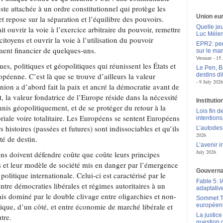
este attachée à un ordre constitutionnel qui protège les
Union eu
 et repose sur la séparation et l’équilibre des pouvoirs.
Quelle je
t ouvrir la voie à l’exercice arbitraire du pouvoir, remettre
Luc Méle
 citoyens et ouvrir la voie à l’utilisation du pouvoir
EPR2: pen
ement financier de quelques-uns.
sur le mar
15 
Vessat
es, politiques et géopolitiques qui réunissent les États et
Le Pen, B
opéenne. C’est là que se trouve d’ailleurs la valeur
destins d
9 July 2026
union a d’abord fait la paix et ancré la démocratie avant de
t, la valeur fondatrice de l’Europe réside dans la nécessité
Instituti
 unis géopolitiquement, et de se protéger du retour à la
Lois fin de
toriale voire totalitaire. Les Européens se sentent Européens
intentions
s histoires (passées et futures) sont indissociables et qu’ils
L’autodes
2026
é de destin.
L’avenir 
July 2026
ns doivent défendre coûte que coûte leurs principes
s et leur modèle de société mis en danger par l’émergence
Gouverna
olitique internationale. Celui-ci est caractérisé par le
Fable 5: I
tre démocraties libérales et régimes autoritaires à un
adaptativ
is dominé par le double clivage entre oligarchies et non-
Sommet Tr
itique, d’un côté, et entre économie de marché libérale et
européen
La justic
utre.
question 