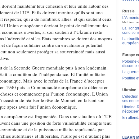
s doivent maintenir leur cohésion et leur unité autour des
Russie
dement de l’UE. Et ils doivent montrer qu’ils sont une
L’Arménie,
it respecter, qui a de nombreux alliés, et qui soutient ceux
Mathieu Le
 Si l’Union européenne devient le point de ralliement des
La Hongrie
s économies ouvertes, si son soutien à l’Ukraine reste
condition
s l’adversité et si les Etats membres se dotent des moyens
La réunif
européen 
 et de façon solidaire contre un envahisseur potentiel,
eut non seulement protéger sa souveraineté mais aussi
Europe ce
ctive.
Pologne-Uk
discorde 
ut de la Seconde Guerre mondiale puis à son lendemain,
La guerre
était la condition de l’indépendance. Et l’unité militaire
Poutine e
économique. Mais avec le refus de la France d’accepter
e en 1940 puis la Communauté européenne de défense en
Ukraine
les choses et commencer par l’union économique. L’Union
L’élection
’occasion de réaliser le rêve de Monnet, en faisant son
ses enne
ique après avoir fait l’union économique.
Ukraine-R
négociée
on européenne est fragmentée. Dans une situation où l’UE
En attend
uvent dans une position de forte vulnérabilité compte tenu
onomique et de la puissance miliaire représentés par
rchies autoritaires et illibérales, l’Europe est d’autant plus
LEARN M