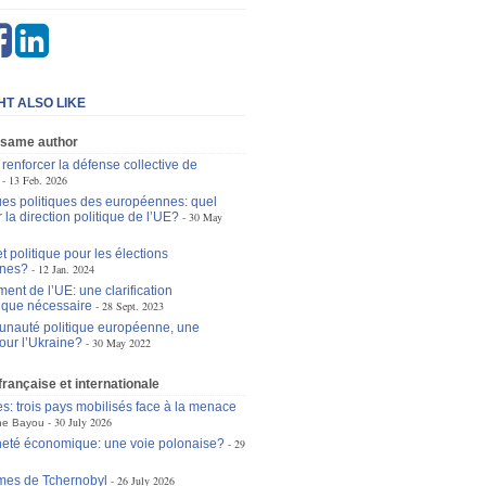
HT ALSO LIKE
 same author
enforcer la défense collective de
13 Feb. 2026
s politiques des européennes: quel
 la direction politique de l’UE?
30 May
t politique pour les élections
nes?
12 Jan. 2024
ent de l’UE: une clarification
tique nécessaire
28 Sept. 2023
nauté politique européenne, une
pour l’Ukraine?
30 May 2022
 française et internationale
es: trois pays mobilisés face à la menace
30 July 2026
ne Bayou
eté économique: une voie polonaise?
29
mes de Tchernobyl
26 July 2026