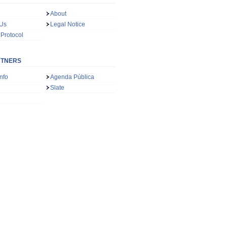
About
 Us
Legal Notice
 Protocol
RTNERS
nfo
Agenda Pública
Slate