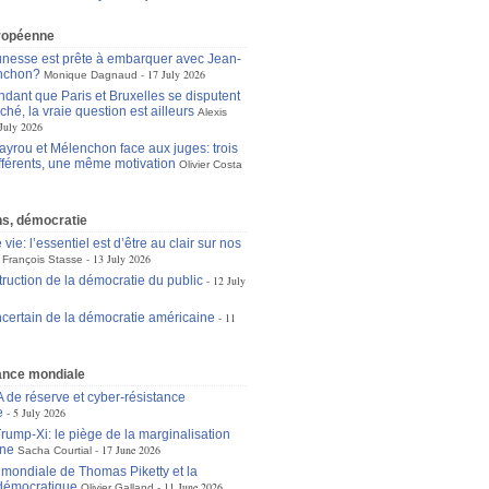
ropéenne
unesse est prête à embarquer avec Jean-
nchon?
17 July 2026
Monique Dagnaud
dant que Paris et Bruxelles se disputent
ché, la vraie question est ailleurs
Alexis
July 2026
ayrou et Mélenchon face aux juges: trois
ifférents, une même motivation
Olivier Costa
ons, démocratie
 vie: l’essentiel est d’être au clair sur nos
13 July 2026
François Stasse
truction de la démocratie du public
12 July
incertain de la démocratie américaine
11
nce mondiale
A de réserve et cyber-résistance
e
5 July 2026
ump-Xi: le piège de la marginalisation
ne
17 June 2026
Sacha Courtial
e mondiale de Thomas Piketty et la
démocratique
11 June 2026
Olivier Galland