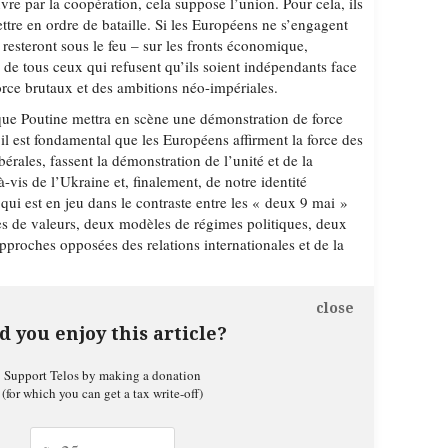
vre par la coopération, cela suppose l’union. Pour cela, ils
ettre en ordre de bataille. Si les Européens ne s’engagent
s resteront sous le feu – sur les fronts économique,
– de tous ceux qui refusent qu’ils soient indépendants face
orce brutaux et des ambitions néo-impériales.
que Poutine mettra en scène une démonstration de force
, il est fondamental que les Européens affirment la force des
bérales, fassent la démonstration de l’unité et de la
à-vis de l’Ukraine et, finalement, de notre identité
ui est en jeu dans le contraste entre les « deux 9 mai »
s de valeurs, deux modèles de régimes politiques, deux
pproches opposées des relations internationales et de la
close
d you enjoy this article?
Support Telos by making a donation
(for which you can get a tax write-off)