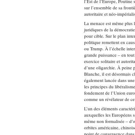
l’Est de l’Europe, Poutine 
sur l’ensemble de sa fronti
autoritaire et néo-impériali
La menace est même plus la
juridiques de la démocratie
pour cible. Sur le plan inte
politique remettent en cau
ou Trump. À l’échelle inte
grande puissance – en tout
exercice solitaire et autori
d’une oligarchie. À peine 
Blanche, il est désormais c
également lancée dans une g
les principes du libéralism
fondement de l’Union euro
comme un révélateur de cet
L’un des éléments caractéri
auxquelles les Européens s
même non formalisée – d’oli
orbites américaine, chinois
point de convergence dans