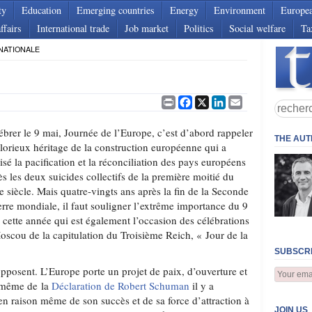
ty
Education
Emerging countries
Energy
Environment
Europe
ffairs
International trade
Job market
Politics
Social welfare
Ta
NATIONALE
Print
Facebook
X
LinkedIn
Email
ébrer le 9 mai, Journée de l’Europe, c’est d’abord rappeler
THE AU
glorieux héritage de la construction européenne qui a
lisé la pacification et la réconciliation des pays européens
ès les deux suicides collectifs de la première moitié du
 siècle. Mais quatre-vingts ans après la fin de la Seconde
rre mondiale, il faut souligner l’extrême importance du 9
 cette année qui est également l’occasion des célébrations
oscou de la capitulation du Troisième Reich, « Jour de la
SUBSCRI
posent. L’Europe porte un projet de paix, d’ouverture et
r même de la
Déclaration de Robert Schuman
il y a
en raison même de son succès et de sa force d’attraction à
JOIN US