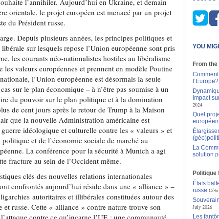
souhaite l’annihiler. Aujourd’hui en Ukraine, et demain
ère orientale, le projet européen est menacé par un projet
ste du Président russe.
rge. Depuis plusieurs années, les principes politiques et
 libérale sur lesquels repose l’Union européenne sont pris
YOU MIG
rne, les courants néo-nationalistes hostiles au libéralisme
From the
se les valeurs européennes et prennent en modèle Poutine
Comment r
rnationale, l’Union européenne est désormais la seule
l’Europe?
 cas sur le plan économique – à n’être pas soumise à un
Dynamique
taire du pouvoir sur le plan politique et à la domination
impact sur
2024
plus de cent jours après le retour de Trump à la Maison
Quel proje
lair que la nouvelle Administration américaine est
européen
uerre idéologique et culturelle contre les « valeurs » et
Élargissem
(géo)poli
e politique et de l’économie sociale de marché au
La Commu
péenne. La conférence pour la sécurité à Munich a agi
solution 
te fracture au sein de l’Occident même.
Politique
stiques clés des nouvelles relations internationales
États balt
ont confrontés aujourd’hui réside dans une « alliance » –
russe
Céli
garchies autoritaires et illibérales constituées autour des
Souverain
e et russe. Cette « alliance » contre nature trouve son
July 2026
 l’attaque contre ce qu’incarne l’UE : une communauté
Les fantô