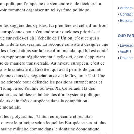
on politique l’empêche de s’entendre et de décider. La
Authors
avoir comment organiser un tel système politique
Contact
Editorial
entes suggère deux pistes. La première est celle d’un front
s européennes pour s'entendre sur quelques priorités et
OUR PA
que sur celles-ci ; à l’échelle de l’Union, c’est ce qui a
e de la dette souveraine. La seconde consiste à désigner une
Lavoce.i
les négociations sur la base d’un mandat qui lui est confié
VoxEU
, en rapportant régulièrement à celles-ci, et en s’appuyant
Dokdoc
que de manière transversale. Au niveau européen, c’est ce
dans le contexte du Brexit et qui avait permis de garantir
opéennes dans les négociations avec le Royaume-Uni. Une
 être adoptée pour défendre les positions européennes et
 Trump, avec Poutine ou avec Xi. Ce seraient là des
dier aux faiblesses inhérentes d’un système politique
aleurs et intérêts européens dans la compétition
e mondiale.
et leur polyarchie, l’Union européenne et ses Etats
œuvre le principe selon lequel les Européens seront plus
domaine militaire comme dans le domaine économique,