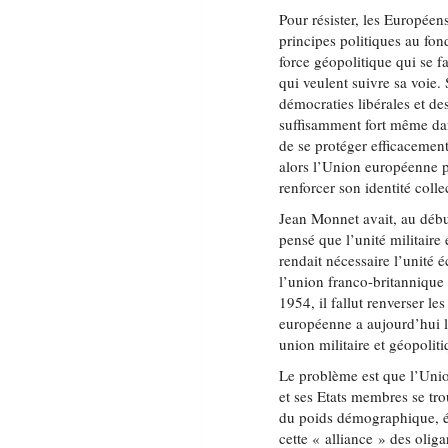
Pour résister, les Européen
principes politiques au fon
force géopolitique qui se fa
qui veulent suivre sa voie.
démocraties libérales et de
suffisamment fort même dan
de se protéger efficacement
alors l’Union européenne p
renforcer son identité colle
Jean Monnet avait, au déb
pensé que l’unité militaire 
rendait nécessaire l’unité 
l’union franco-britanniqu
1954, il fallut renverser 
européenne a aujourd’hui l
union militaire et géopolit
Le problème est que l’Uni
et ses Etats membres se tro
du poids démographique, éc
cette « alliance » des oliga