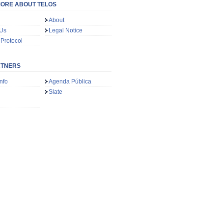
ORE ABOUT TELOS
About
 Us
Legal Notice
 Protocol
RTNERS
nfo
Agenda Pública
Slate