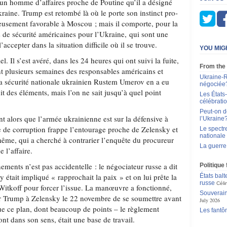
, un homme d’affaires proche de Poutine qu’il a désigné
aine. Trump est retombé là où le porte son instinct pro-
ageusement favorable à Moscou ; mais il comporte, pour la
s de sécurité américaines pour l’Ukraine, qui sont une
’accepter dans la situation difficile où il se trouve.
YOU MIG
. Il s’est avéré, dans les 24 heures qui ont suivi la fuite,
From the
nt plusieurs semaines des responsables américains et
Ukraine-R
 la sécurité nationale ukrainien Rustem Umerov en a eu
négociée
it des éléments, mais l’on ne sait jusqu’à quel point
Les États-
célébratio
Peut-on d
t alors que l’armée ukrainienne est sur la défensive à
l’Ukraine
 de corruption frappe l’entourage proche de Zelensky et
Le spectr
nationale
-même, qui a cherché à contrarier l’enquête du procureur
La guerre 
 l’affaire.
ments n’est pas accidentelle : le négociateur russe a dit
Politique
 était impliqué « rapprochait la paix » et on lui prête la
États balt
russe
Céli
 Witkoff pour forcer l’issue. La manœuvre a fonctionné,
Souverain
r Trump à Zelensky le 22 novembre de se soumettre avant
July 2026
que ce plan, dont beaucoup de points – le règlement
Les fantô
vont dans son sens, était une base de travail.