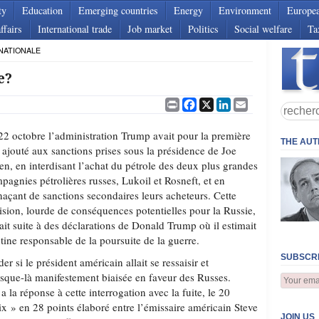
ty
Education
Emerging countries
Energy
Environment
Europe
ffairs
International trade
Job market
Politics
Social welfare
Ta
NATIONALE
e?
Print
Facebook
X
LinkedIn
Email
22 octobre l’administration Trump avait pour la première
THE AU
s ajouté aux sanctions prises sous la présidence de Joe
en, en interdisant l’achat du pétrole des deux plus grandes
pagnies pétrolières russes, Lukoil et Rosneft, et en
açant de sanctions secondaires leurs acheteurs. Cette
ision, lourde de conséquences potentielles pour la Russie,
sait suite à des déclarations de Donald Trump où il estimait
tine responsable de la poursuite de la guerre.
SUBSCRI
 si le président américain allait se ressaisir et
usque-là manifestement biaisée en faveur des Russes.
 la réponse à cette interrogation avec la fuite, le 20
x » en 28 points élaboré entre l’émissaire américain Steve
JOIN US