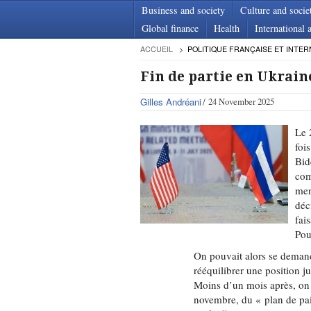
Business and society
Culture and socie
Global finance
Health
International a
ACCUEIL
POLITIQUE FRANÇAISE ET INTER
Fin de partie en Ukrain
Gilles Andréani
24 November 2025
Le 
foi
Bid
com
men
déc
fai
Pou
On pouvait alors se demander
rééquilibrer une position j
Moins d’un mois après, on a
novembre, du « plan de pai