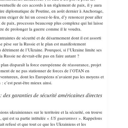
ventuelle de ces accords à un règlement de paix, il y aura
toire diplomatique de Poutine, en août dernier à Anchorage,
nu exiger de lui un cessez-le-feu, d’y renoncer pour aller
 de paix, processus beaucoup plus complexe qui lui laisse
tre de prolonger la guerre comme il le voudra.
traintes de sécurité et de désarmement dont il est assorti
ne pèse sur la Russie et le plan est manifestement
u détriment de l’Ukraine. Pourquoi, si l’Ukraine limite ses
la Russie ne devrait-elle pas en faire autant ?
 plan disparaît la force européenne de réassurance, projet
ement de ne pas stationner de forces de l’OTAN en
 aventureux, dont les Européens n’avaient pas les moyens et
s : c’est peut-être mieux ainsi.
 des garanties de sécurité américaines directes
ons ukrainiennes sur le territoire et la sécurité, on trouve
 qui est sa partie intitulée «
US guarantees
». Rappelons
ait refusé et que tout ce que les Ukrainiens et les