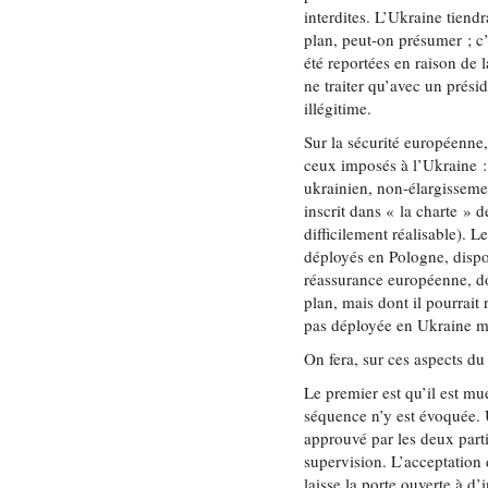
interdites. L’Ukraine tiend
plan, peut-on présumer ; c’
été reportées en raison de 
ne traiter qu’avec un prési
illégitime.
Sur la sécurité européenn
ceux imposés à l’Ukraine :
ukrainien, non-élargissem
inscrit dans « la charte » 
difficilement réalisable).
déployés en Pologne, dispos
réassurance européenne, don
plan, mais dont il pourrait
pas déployée en Ukraine m
On fera, sur ces aspects du
Le premier est qu’il est mu
séquence n’y est évoquée. U
approuvé par les deux parti
supervision. L’acceptation
laisse la porte ouverte à d