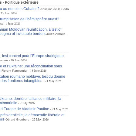
s - Politique extérieure
ra au nom des Cubains?
Anselmo de la Seda
23 June 2026
trumpisation de l’hémisphère ouest?
1 June 2026
st
ian Moldovan reunification, a test of
dogma of inviolable borders
Julien Arnoult
 test concret pour l’Europe stratégique
30 June 2026
moine
 et l’Ukraine: une réconciliation sous
s
18 June 2026
Florent Parmentier
ication roumano moldave, test du dogme
des frontières intangibles
24 May 2026
raine: derrière l’alliance militaire, la
mémorielle
2 July 2026
 d’Europe de Vladimir Poutine
23 May 2026
 présidentielle, la démocratie libérale et
mis
22 May 2026
Gérard Grunberg