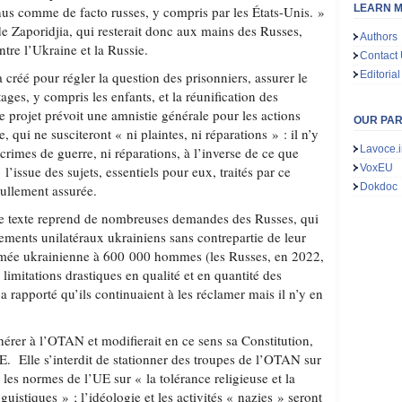
LEARN M
us comme de facto russes, y compris par les États-Unis. »
e de Zaporidjia, qui resterait donc aux mains des Russes,
Authors
ntre l’Ukraine et la Russie.
Contact
créé pour régler la question des prisonniers, assurer le
Editorial
ages, y compris les enfants, et la réunification des
 projet prévoit une amnistie générale pour les actions
OUR PA
 qui ne susciteront « ni plaintes, ni réparations » : il n’y
Lavoce.i
crimes de guerre, ni réparations, à l’inverse de ce que
VoxEU
l’issue des sujets, essentiels pour eux, traités par ce
Dokdoc
nullement assurée.
, le texte reprend de nombreuses demandes des Russes, qui
ments unilatéraux ukrainiens sans contrepartie de leur
armée ukrainienne à 600 000 hommes (les Russes, en 2022,
imitations drastiques en qualité et en quantité des
 rapporté qu’ils continuaient à les réclamer mais il n’y en
érer à l’OTAN et modifierait en ce sens sa Constitution,
E. Elle s’interdit de stationner des troupes de l’OTAN sur
a les normes de l’UE sur « la tolérance religieuse et la
guistiques » ; l’idéologie et les activités « nazies » seront