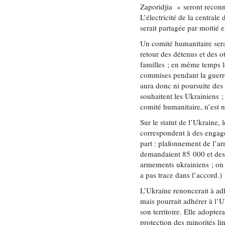
Zaporidjia « seront reconn
L’électricité de la central
serait partagée par moitié e
Un comité humanitaire sera 
retour des détenus et des ot
familles ; en même temps le
commises pendant la guerre,
aura donc ni poursuite des 
souhaitent les Ukrainiens ; 
comité humanitaire, n’est 
Sur le statut de l’Ukraine
correspondent à des engage
part : plafonnement de l’
demandaient 85 000 et des l
armements ukrainiens ; on a
a pas trace dans l’accord.)
L’Ukraine renoncerait à adh
mais pourrait adhérer à l’U
son territoire. Elle adopter
protection des minorités lin