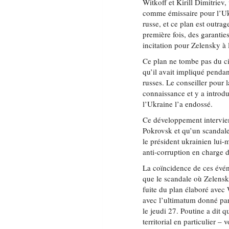
Witkoff et Kirill Dimitriev
comme émissaire pour l’Ukr
russe, et ce plan est outr
première fois, des garantie
incitation pour Zelensky à l
Ce plan ne tombe pas du ciel
qu’il avait impliqué penda
russes. Le conseiller pour
connaissance et y a introdu
l’Ukraine l’a endossé.
Ce développement intervien
Pokrovsk et qu’un scandale
le président ukrainien lui
anti-corruption en charge de
La coïncidence de ces événe
que le scandale où Zelensky
fuite du plan élaboré avec
avec l’ultimatum donné pa
le jeudi 27. Poutine a dit 
territorial en particulier – 