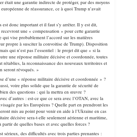
r était une garantie indirecte de protéger, par des moyens
ce européenne de réassurance, ce à quoi Trump n’avait
 est donc important et il faut s’y arrêter. Il y est dit,
s recevront une « compensation » pour cette garantie
 qui vise probablement l’accord sur les matières
ur propre à susciter la convoitise de Trump). Disposition
ais qui n’est pas l’essentiel : le projet dit que « si la
utre une réponse militaire décisive et coordonnée, toutes
nt rétablies, la reconnaissance des nouveaux territoires et
an seront révoqués. »
se d’une « réponse militaire décisive et coordonnée » ?
aussi, voire plus solide que la garantie de sécurité de
bien des questions : qui la mettra en œuvre ?
vec d’autres : est-ce que ce sera avec l’OTAN, avec la
nvisagée par les Européens ? Quelle part en prendront les
eront mis au point pour venir en aide à l’Ukraine en cas
taire décisive sera-t-elle seulement aérienne et maritime,
 à partir de quelles bases et avec quelles forces ?
t sérieux, des difficultés avec trois parties prenantes :