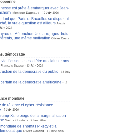
ropéenne
unesse est prête à embarquer avec Jean-
nchon?
17 July 2026
Monique Dagnaud
dant que Paris et Bruxelles se disputent
ché, la vraie question est ailleurs
Alexis
July 2026
ayrou et Mélenchon face aux juges: trois
ifférents, une même motivation
Olivier Costa
ons, démocratie
 vie: l’essentiel est d’être au clair sur nos
13 July 2026
François Stasse
truction de la démocratie du public
12 July
incertain de la démocratie américaine
11
nce mondiale
A de réserve et cyber-résistance
e
5 July 2026
ump-Xi: le piège de la marginalisation
ne
17 June 2026
Sacha Courtial
e mondiale de Thomas Piketty et la
démocratique
11 June 2026
Olivier Galland