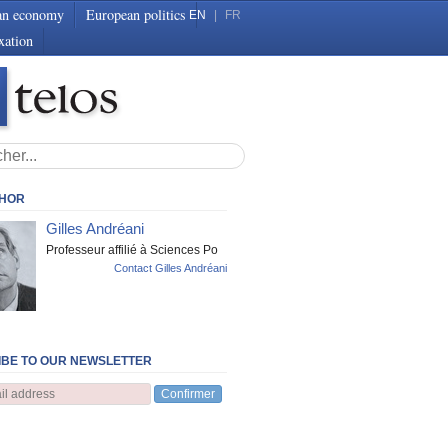
an economy
European politics
EN
|
FR
xation
THOR
Gilles Andréani
Professeur affilié à Sciences Po
Contact Gilles Andréani
BE TO OUR NEWSLETTER
Confirmer