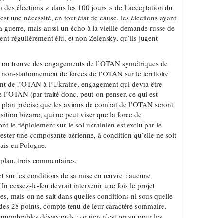
ra des élections « dans les 100 jours » de l’acceptation du
est une nécessité, en tout état de cause, les élections ayant
la guerre, mais aussi un écho à la vieille demande russe de
dent régulièrement élu, et non Zelensky, qu’ils jugent
e, on trouve des engagements de l’OTAN symétriques de
 non-stationnement de forces de l’OTAN sur le territoire
ent de l’OTAN à l’Ukraine, engagement qui devra être
de l’OTAN (par traité donc, peut-on penser, ce qui est
 Le plan précise que les avions de combat de l’OTAN seront
ition bizarre, qui ne peut viser que la force de
t le déploiement sur le sol ukrainien est exclu par le
 rester une composante aérienne, à condition qu’elle ne soit
ais en Pologne.
 plan, trois commentaires.
et sur les conditions de sa mise en œuvre : aucune
n cessez-le-feu devrait intervenir une fois le projet
es, mais on ne sait dans quelles conditions ni sous quelle
 des 28 points, compte tenu de leur caractère sommaire,
’innombrables désaccords ; or rien n’est prévu pour les