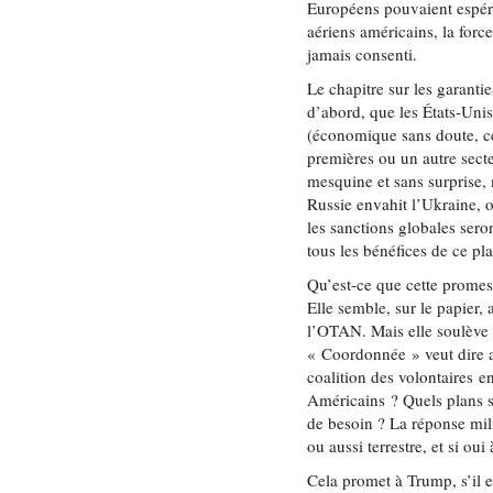
Européens pouvaient espére
aériens américains, la for
jamais consenti.
Le chapitre sur les garanties
d’abord, que les États-Uni
(économique sans doute, ce
premières ou un autre secte
mesquine et sans surprise, m
Russie envahit l’Ukraine, o
les sanctions globales sero
tous les bénéfices de ce pl
Qu’est-ce que cette promes
Elle semble, sur le papier, 
l’OTAN. Mais elle soulève 
« Coordonnée » veut dire a
coalition des volontaires e
Américains ? Quels plans s
de besoin ? La réponse mili
ou aussi terrestre, et si oui
Cela promet à Trump, s’il es