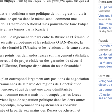
’un engagement symétrique, d’un
quid pro quo
, ce qui est
États-Uni
Qui parle
Cuevaroja
 Russie « codifiera » une politique de non-agression vis-à-
Vers une 
raine, ce qui va dans le même sens : comment une
Yannick Pro
 de la Charte des Nations-Unies pourrait-elle faire l’objet
The Roman
Europe’s 
ée en ses termes par la Russie ?
24 May 2026
ntiel, le règlement de paix entre la Russie et l’Ukraine, le
Russie
la sécurité européenne et les relations OTAN-Russie, la
L’Arménie,
s de sécurité à l’Ukraine et les relations américano-russes.
Mathieu Le
iers points, les demandes russes sont largement satisfaites.
La Hongrie
condition
ouveauté du projet réside en des garanties de sécurité
La réunif
r l’Ukraine, l’unique disposition du texte favorable à
européen 
Ukraine
le plan correspond largement aux positions de négociation
Pologne-Uk
 ukrainiennes de la partie des régions de Donetsk et de
discorde 
 encore, et qui devient une zone démilitarisée
La guerre
ment comme russe » mais non occupée par les forces
L’élection
ses enne
evient ligne de séparation politique dans les deux autres
Zaporidjia, moyennant des ajustements à convenir.
ée et la partie aux mains des Russes de Kherson et