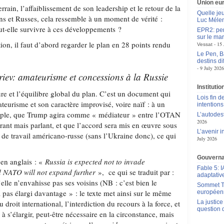
Union eu
terrain, l’affaiblissement de son leadership et le retour de la
Quelle je
s et Russes, cela ressemble à un moment de vérité :
Luc Méle
t-elle survivre à ces développements ?
EPR2: pen
sur le mar
ion, il faut d’abord regarder le plan en 28 points rendu
15 
Vessat
Le Pen, B
destins d
9 July 2026
riev: amateurisme et concessions à la Russie
Instituti
e et l’équilibre global du plan. C’est un document qui
Lois fin de
eurisme et son caractère improvisé, voire naïf : à un
intentions
emple, que Trump agira comme « médiateur » entre l’OTAN
L’autodes
2026
errant mais parlant, et que l’accord sera mis en œuvre sous
L’avenir 
 de travail américano-russe (sans l’Ukraine donc), ce qui
July 2026
Gouverna
t en anglais : «
Russia is expected not to invade
Fable 5: I
d NATO will not expand further
», ce qui se traduit par :
adaptativ
elle n’envahisse pas ses voisins (NB : c’est bien le
Sommet Tr
 pas élargi davantage » : le texte met ainsi sur le même
européen
 droit international, l’interdiction du recours à la force, et
La justic
question 
s’élargir, peut-être nécessaire en la circonstance, mais