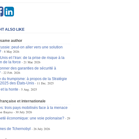
HT ALSO LIKE
 same author
ussie: peut-on aller vers une solution
?
8 May 2026
Unis et l’Iran: de la prise de risque à la
n de la force
21 Mar. 2026
onner des garanties de sécurité à
?
22 Feb. 2026
e du trumpisme: à propos de la Stratégie
 2025 des États-Unis
11 Dec. 2025
et la honte
5 Aug. 2025
 française et internationale
es: trois pays mobilisés face à la menace
30 July 2026
ne Bayou
eté économique: une voie polonaise?
29
mes de Tchernobyl
26 July 2026