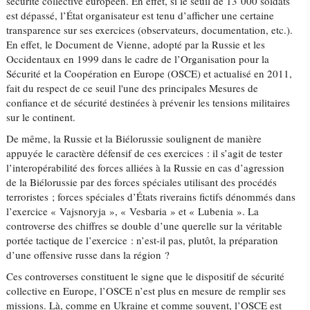
sécurité collective européen. En effet, si le seuil de 13 000 soldats
est dépassé, l’État organisateur est tenu d’afficher une certaine
transparence sur ses exercices (observateurs, documentation, etc.).
En effet, le Document de Vienne, adopté par la Russie et les
Occidentaux en 1999 dans le cadre de l’Organisation pour la
Sécurité et la Coopération en Europe (OSCE) et actualisé en 2011,
fait du respect de ce seuil l'une des principales Mesures de
confiance et de sécurité destinées à prévenir les tensions militaires
sur le continent.
De même, la Russie et la Biélorussie soulignent de manière
appuyée le caractère défensif de ces exercices : il s’agit de tester
l’interopérabilité des forces alliées à la Russie en cas d’agression
de la Biélorussie par des forces spéciales utilisant des procédés
terroristes ; forces spéciales d’États riverains fictifs dénommés dans
l’exercice « Vajsnoryja », « Vesbaria » et « Lubenia ». La
controverse des chiffres se double d’une querelle sur la véritable
portée tactique de l’exercice : n’est-il pas, plutôt, la préparation
d’une offensive russe dans la région ?
Ces controverses constituent le signe que le dispositif de sécurité
collective en Europe, l’OSCE n’est plus en mesure de remplir ses
missions. Là, comme en Ukraine et comme souvent, l’OSCE est