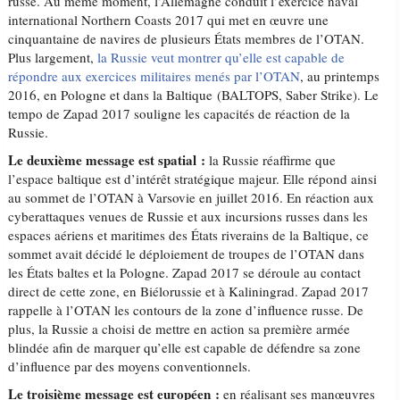
russe. Au même moment, l’Allemagne conduit l’exercice naval
international Northern Coasts 2017 qui met en œuvre une
cinquantaine de navires de plusieurs États membres de l’OTAN.
Plus largement,
la Russie veut montrer qu’elle est capable de
répondre aux exercices militaires menés par l’OTAN
, au printemps
2016, en Pologne et dans la Baltique (BALTOPS, Saber Strike). Le
tempo de Zapad 2017 souligne les capacités de réaction de la
Russie.
Le deuxième message est spatial :
la Russie réaffirme que
l’espace baltique est d’intérêt stratégique majeur. Elle répond ainsi
au sommet de l’OTAN à Varsovie en juillet 2016. En réaction aux
cyberattaques venues de Russie et aux incursions russes dans les
espaces aériens et maritimes des États riverains de la Baltique, ce
sommet avait décidé le déploiement de troupes de l’OTAN dans
les États baltes et la Pologne. Zapad 2017 se déroule au contact
direct de cette zone, en Biélorussie et à Kaliningrad. Zapad 2017
rappelle à l’OTAN les contours de la zone d’influence russe. De
plus, la Russie a choisi de mettre en action sa première armée
blindée afin de marquer qu’elle est capable de défendre sa zone
d’influence par des moyens conventionnels.
Le troisième message est européen :
en réalisant ses manœuvres