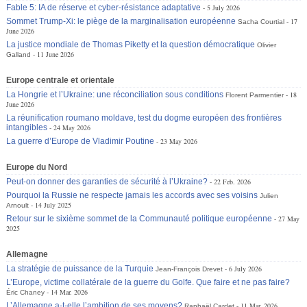
Fable 5: IA de réserve et cyber-résistance adaptative
5 July 2026
Sommet Trump-Xi: le piège de la marginalisation européenne
17
Sacha Courtial
June 2026
La justice mondiale de Thomas Piketty et la question démocratique
Olivier
11 June 2026
Galland
Europe centrale et orientale
La Hongrie et l’Ukraine: une réconciliation sous conditions
18
Florent Parmentier
June 2026
La réunification roumano moldave, test du dogme européen des frontières
intangibles
24 May 2026
La guerre d’Europe de Vladimir Poutine
23 May 2026
Europe du Nord
Peut-on donner des garanties de sécurité à l’Ukraine?
22 Feb. 2026
Pourquoi la Russie ne respecte jamais les accords avec ses voisins
Julien
14 July 2025
Arnoult
Retour sur le sixième sommet de la Communauté politique européenne
27 May
2025
Allemagne
La stratégie de puissance de la Turquie
6 July 2026
Jean-François Drevet
L’Europe, victime collatérale de la guerre du Golfe. Que faire et ne pas faire?
14 Mar. 2026
Éric Chaney
L’Allemagne a-t-elle l’ambition de ses moyens?
11 Mar. 2026
Raphaël Cardet