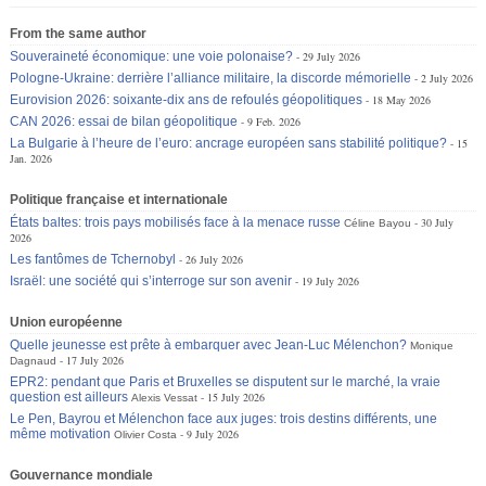
From the same author
Souveraineté économique: une voie polonaise?
29 July 2026
Pologne-Ukraine: derrière l’alliance militaire, la discorde mémorielle
2 July 2026
Eurovision 2026: soixante-dix ans de refoulés géopolitiques
18 May 2026
CAN 2026: essai de bilan géopolitique
9 Feb. 2026
La Bulgarie à l’heure de l’euro: ancrage européen sans stabilité politique?
15
Jan. 2026
Politique française et internationale
États baltes: trois pays mobilisés face à la menace russe
30 July
Céline Bayou
2026
Les fantômes de Tchernobyl
26 July 2026
Israël: une société qui s’interroge sur son avenir
19 July 2026
Union européenne
Quelle jeunesse est prête à embarquer avec Jean-Luc Mélenchon?
Monique
17 July 2026
Dagnaud
EPR2: pendant que Paris et Bruxelles se disputent sur le marché, la vraie
question est ailleurs
15 July 2026
Alexis Vessat
Le Pen, Bayrou et Mélenchon face aux juges: trois destins différents, une
même motivation
9 July 2026
Olivier Costa
Gouvernance mondiale