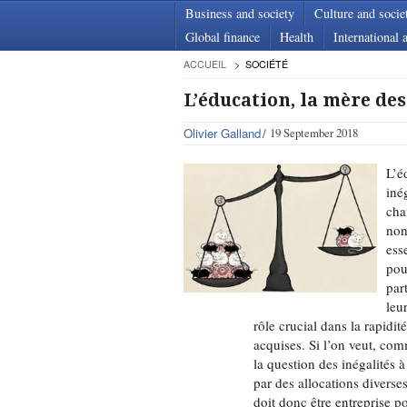
Business and society
Culture and socie
Global finance
Health
International a
ACCUEIL
SOCIÉTÉ
L’éducation, la mère des
Olivier Galland
19 September 2018
L’é
iné
cha
non
ess
pou
par
leu
rôle crucial dans la rapidité
acquises. Si l’on veut, co
la question des inégalités 
par des allocations diverse
doit donc être entreprise p