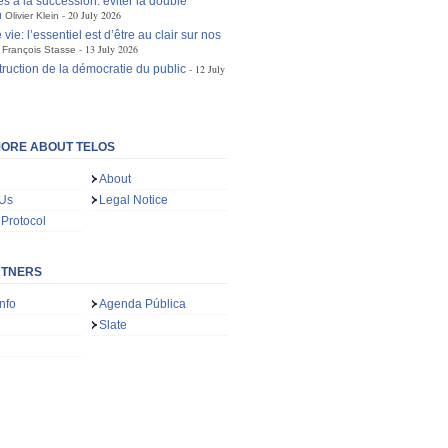
s à la succession: éviter la double
n
20 July 2026
Olivier Klein
 vie: l’essentiel est d’être au clair sur nos
13 July 2026
François Stasse
truction de la démocratie du public
12 July
ORE ABOUT TELOS
About
 Us
Legal Notice
 Protocol
RTNERS
nfo
Agenda Pública
Slate