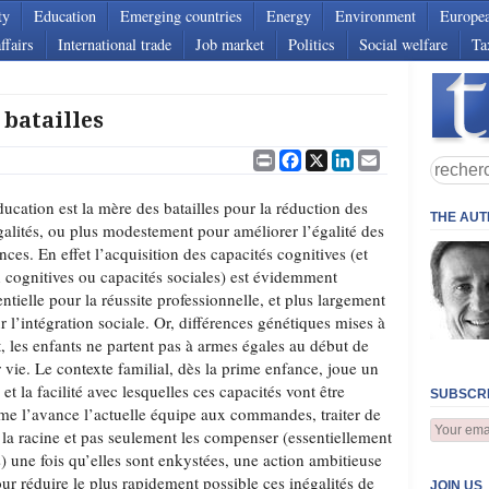
ty
Education
Emerging countries
Energy
Environment
Europe
ffairs
International trade
Job market
Politics
Social welfare
Ta
 batailles
Print
Facebook
X
LinkedIn
Email
ducation est la mère des batailles pour la réduction des
THE AU
galités, ou plus modestement pour améliorer l’égalité des
nces. En effet l’acquisition des capacités cognitives (et
 cognitives ou capacités sociales) est évidemment
entielle pour la réussite professionnelle, et plus largement
r l’intégration sociale. Or, différences génétiques mises à
t, les enfants ne partent pas à armes égales au début de
r vie. Le contexte familial, dès la prime enfance, joue un
 et la facilité avec lesquelles ces capacités vont être
SUBSCRI
mme l’avance l’actuelle équipe aux commandes, traiter de
à la racine et pas seulement les compenser (essentiellement
s) une fois qu’elles sont enkystées, une action ambitieuse
our réduire le plus rapidement possible ces inégalités de
JOIN US