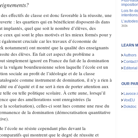
Plus-value
seignements?
impositio
Lois fin de
 des effectifs de classe est donc favorable à la réussite, une
intentions
verte : les quartiers qui en bénéficient disposent-ils dans
L’autodes
2026
nt implantés, quel que soit le nombre d’élèves, des
de ceux qui sont le plus motivés et les mieux formés pour y
st également cruciale car les travaux d’économie de
LEARN M
ek notamment) ont montré que la qualité des enseignants
éussite des élèves. En fait cet aspect du problème a
Authors
out simplement ignoré en France du fait de la domination
Contact
de la vulgate bourdieusienne selon laquelle l’école est un
Editorial
ion sociale au profit de l’idéologie et de la classe
cataloguée comme instrument de domination, il n’y a rien à
OUR PA
ité ou d’équité et il ne sert à rien de porter attention aux
de telle ou telle politique scolaire. À cette aune, lorsqu’il
Lavoce.i
dence que des améliorations sont enregistrées (la
VoxEU
e la scolarisation), celles-ci sont lues comme une ruse du
Dokdoc
ermanence de la domination (démocratisation quantitative
ive).
e l’école ne résiste cependant plus devant la
comparatifs qui montrent que le degré de réussite et