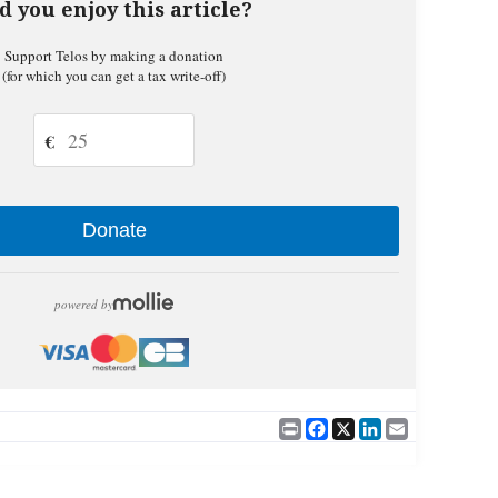
d you enjoy this article?
Support Telos by making a donation
(for which you can get a tax write-off)
€
Donate
powered by
Print
Facebook
X
LinkedIn
Email