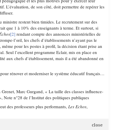
jet pédagogique et les plus motivés pour y exercer leur
if. L’évaluation, de son côté, doit permettre de repérer les
iffuser.
 ministre restent bien timides. Le recrutement sur des
rait que 1 à 10% des enseignants à terme. Et surtout, si
É
chos
[2]
rendant compte des annonces ministérielles de
n trompe-l’œil, les chefs d’établissements n’ayant pas le
, même pour les postes à profil, la décision étant prise an
ral. Seul l’excellent programme Eclair, mis en place en
lité aux chefs d’établissement, mais il a été abandonné en
 pour rénover et moderniser le système éducatif français…
Grenet, Marc Gurgand, « La taille des classes influence-
? », Note n°28 de l’Institut des politiques publiques
ut des professeurs plus performants,
Les Echos
,
close