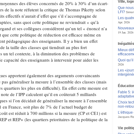
Ville, log
 moyennes des élèves concernés de 20% à 30% d’un écart-
Que nous 
rs de la note réfutent la critique de Thomas Piketty selon
LFI?
Simon
its effectifs n’aurait d’effet que s’il s’accompagne de
Les quatr
tées, sans quoi cette politique ne reviendrait « qu’à
Apr. 2026
urgand et ses collègues considèrent qu’un tel « énoncé n’a
Nouveaux 
19 Jan. 2026
 que cette politique de réduction est efficace même en
t pédagogique des enseignants. Il y a bien un effet
Inégalité
e la taille des classes qui tiendrait au plus fort
Mieux déf
 un tel contexte, à la diminution des problèmes de
efficacem
de capacité des enseignants à intervenir pour aider les
Quoi qu’il
2026
Les «jour
gues apportent également des arguments convaincants
intergéné
ne pas généraliser la mesure à l’ensemble des classes (mais
Éducation
s quartiers les plus en difficulté). En effet cette mesure est
Fable 5: I
note de l’IPP calculent qu’il en coûterait 5 milliards
adaptativ
ues si l’on décidait de généraliser la mesure à l’ensemble
Choix tec
1 en France, soit plus de 7% de l’actuel budget de
non-retou
coût est réduit à 700 millions si la mesure (CP et CE1) est
L’éthique
Jacques Ro
EP et REP+ (les quartiers prioritaires de la politique de la
Vie polit