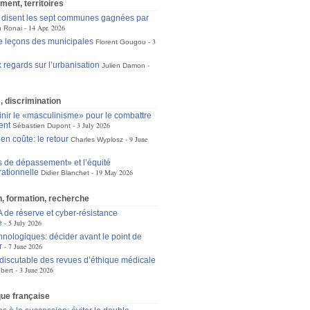
ement, territoires
disent les sept communes gagnées par
14 Apr. 2026
 Ronai
e leçons des municipales
3
Florent Gougou
regards sur l’urbanisation
Julien Damon
s, discrimination
inir le «masculinisme» pour le combattre
ent
3 July 2026
Sébastien Dupont
 en coûte: le retour
9 June
Charles Wyplosz
s de dépassement» et l’équité
rationnelle
19 May 2026
Didier Blanchet
, formation, recherche
A de réserve et cyber-résistance
e
5 July 2026
hnologiques: décider avant le point de
r
7 June 2026
 discutable des revues d’éthique médicale
3 June 2026
bert
ique française