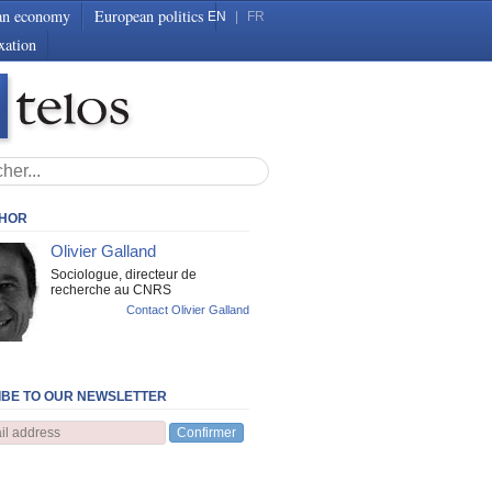
an economy
European politics
EN
|
FR
xation
THOR
Olivier Galland
Sociologue, directeur de
recherche au CNRS
Contact Olivier Galland
BE TO OUR NEWSLETTER
Confirmer