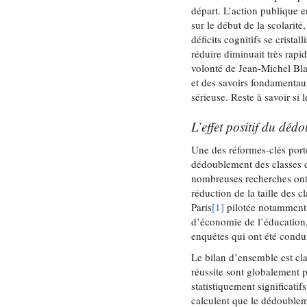
départ. L’action publique e
sur le début de la scolarit
déficits cognitifs se cristal
réduire diminuait très rap
volonté de Jean-Michel Bla
et des savoirs fondamentaux
sérieuse. Reste à savoir si
L’effet positif du déd
Une des réformes-clés port
dédoublement des classes d
nombreuses recherches ont c
réduction de la taille des 
Paris
[1]
pilotée notamment 
d’économie de l’éducation, 
enquêtes qui ont été condui
Le bilan d’ensemble est clai
réussite sont globalement p
statistiquement significatif
calculent que le dédoubleme