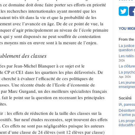
n ce domaine doit donc faire porter ses efforts en priorité
é, les recherches internationales ayant montré que les
lisaient très tôt dans la vie et que la probabilité de les
idement avec l’avancée en âge. De de ce point de vue, la
YOU MIG
nquer d’agir principalement au niveau de l’école primaire
 qui y sont dispensés ne peut souffrir de contestation
From the
 les moyens mis en œuvre sont à la mesure de l’enjeu.
La justic
question 
oublement des classes
Les ratés
2026
ées par Jean-Michel Blanquer à ce sujet est le
La clôture
e CP et CE1 dans les quartiers les plus défavorisés. De
La psycho
Apr. 2026
herché à évaluer l’efficacité de ces politiques de
Les jeunes
classes. Une récente étude de l’Ecole d’économie de
enseigne
par Marc Gurgand, un des meilleurs spécialistes français
fait le point sur la question en recensant les principales
Société
tes.
IA, pares
Désinform
r : les effets de réduction de la taille des classes sur la
n’arrive p
ositifs. Sur neuf études recensées, sept trouvent des effets
Les progr
s. Ces effets ne sont pas négligeables puisque les auteurs
éducatifs
nt d’une classe de 24 élèves (soit 12 élèves par classe)