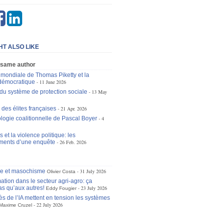
HT ALSO LIKE
 same author
e mondiale de Thomas Piketty et la
démocratique
11 June 2026
 du système de protection sociale
13 May
 des élites françaises
21 Apr. 2026
logie coalitionnelle de Pascal Boyer
4
 et la violence politique: les
ments d’une enquête
26 Feb. 2026
se et masochisme
31 July 2026
Olivier Costa
ation dans le secteur agri-agro: ça
as qu’aux autres!
23 July 2026
Eddy Fougier
ès de l’IA mettent en tension les systèmes
22 July 2026
Maxime Cruzel