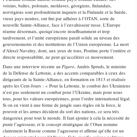
voisins, baltes, polonais, moldaves, géorgiens, finlandais,
norvégiens sont profondément inquiets et la Finlande et la Suède,
vieux pays neutres, ont fini par adhérer à l’OTAN, sorte de
nouvelle Sainte-Alliance, face à l’envahisseur russe. L’Europe
réarme désormais, quoiqu’encore insuffisamment et trop
tardivement, et l’unité européenne paraît solide au niveau des
gouvernements et des institutions de l’Union européenne. La mort
d’Alexeï Navalny, dont, aux yeux de tous, Poutine porte l’entière et
directe responsabilité, ne peut qu’accélérer ce mouvement.
Dans une interview récente au
Figaro
, Andris Spruds, le ministre
de la Défense de Lettonie, a des accents comparables à ceux des
dirigeants de la Sainte-Alliance, en formation en 1813 et réalisée
après les Cent-Jours : « Pour la Lettonie, le combat des Ukrainiens
n’est pas seulement un combat pour l’Ukraine, mais pour nous
tous, pour les valeurs européennes, pour l’ordre international légal.
Si on en vient à une forme de jungle sans règles où la force, le
pouvoir et les armes décident du sort des nations, ce sera très
dangereux pour tout le monde. Il faut ajouter à cela la nécessité de
punir l’agresseur, et le concept stratégique de l’Otan nomme
clairement la Russie comme l’agresseur et affirme qu’elle est un