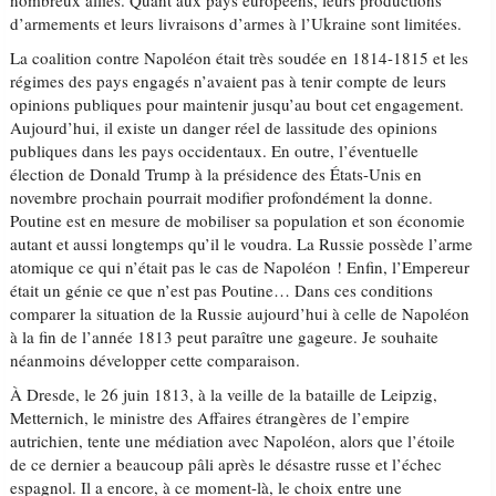
nombreux alliés. Quant aux pays européens, leurs productions
d’armements et leurs livraisons d’armes à l’Ukraine sont limitées.
La coalition contre Napoléon était très soudée en 1814-1815 et les
régimes des pays engagés n’avaient pas à tenir compte de leurs
opinions publiques pour maintenir jusqu’au bout cet engagement.
Aujourd’hui, il existe un danger réel de lassitude des opinions
publiques dans les pays occidentaux. En outre, l’éventuelle
élection de Donald Trump à la présidence des États-Unis en
novembre prochain pourrait modifier profondément la donne.
Poutine est en mesure de mobiliser sa population et son économie
autant et aussi longtemps qu’il le voudra. La Russie possède l’arme
atomique ce qui n’était pas le cas de Napoléon ! Enfin, l’Empereur
était un génie ce que n’est pas Poutine… Dans ces conditions
comparer la situation de la Russie aujourd’hui à celle de Napoléon
à la fin de l’année 1813 peut paraître une gageure. Je souhaite
néanmoins développer cette comparaison.
À Dresde, le 26 juin 1813, à la veille de la bataille de Leipzig,
Metternich, le ministre des Affaires étrangères de l’empire
autrichien, tente une médiation avec Napoléon, alors que l’étoile
de ce dernier a beaucoup pâli après le désastre russe et l’échec
espagnol. Il a encore, à ce moment-là, le choix entre une