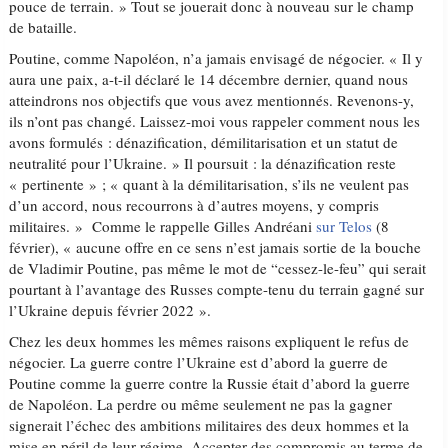
pouce de terrain. » Tout se jouerait donc à nouveau sur le champ
de bataille.
Poutine, comme Napoléon, n’a jamais envisagé de négocier. « Il y
aura une paix, a-t-il déclaré le 14 décembre dernier, quand nous
atteindrons nos objectifs que vous avez mentionnés. Revenons-y,
ils n’ont pas changé. Laissez-moi vous rappeler comment nous les
avons formulés : dénazification, démilitarisation et un statut de
neutralité pour l’Ukraine. » Il poursuit : la dénazification reste
« pertinente » ; « quant à la démilitarisation, s’ils ne veulent pas
d’un accord, nous recourrons à d’autres moyens, y compris
militaires. » Comme le rappelle Gilles Andréani
sur Telos
(8
février), « aucune offre en ce sens n’est jamais sortie de la bouche
de Vladimir Poutine, pas même le mot de “cessez-le-feu” qui serait
pourtant à l’avantage des Russes compte-tenu du terrain gagné sur
l’Ukraine depuis février 2022 ».
Chez les deux hommes les mêmes raisons expliquent le refus de
négocier. La guerre contre l’Ukraine est d’abord la guerre de
Poutine comme la guerre contre la Russie était d’abord la guerre
de Napoléon. La perdre ou même seulement ne pas la gagner
signerait l’échec des ambitions militaires des deux hommes et la
mise en péril de leur régime. Accepter des compromis au terme de