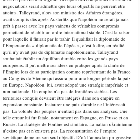
négociations serait admettre que leurs objectifs ne peuvent être
atteints. Talleyrand, alors son ministre des Affaires étrangères,
avait compris dès après Austerlitz que Napoléon ne serait jamais
prêt à passer avec les pays vaincus de véritables compromis
permettant de rétablir un ordre international stable. C’est la raison
pour laquelle il finirait par le trahir. Il qualifiait la diplomatie de
l’Empereur de « diplomatie de l’épée », c’est-à-dire, en réalité,
qu’il n’y avait pas de diplomatie napoléonienne. Talleyrand
souhaitait établir un équilibre durable entre les grands pays
européens. Il put mettre ses idées en pratique après la chute de
l’Empire lors de sa participation comme représentant de la France
au Congrès de Vienne qui assura pour une longue période la paix
en Europe. Napoléon, lui, avait adopté une stratégie impériale et
non nationale. Un empire n’a pas de frontières stables. Les
territoires conquis devaient être intégrés dans son empire en
expansion constante. Instaurer une paix durable ne l’intéressait
pas. La volonté des peuples n’entrait pas dans ses analyses. Une
telle erreur lui fut fatale, notamment en Espagne, en Prusse et en
Russie. La stratégie de Poutine est similaire. La nation ukrainienne
n’existe pas et n’existera pas. La reconstitution de l’empire
soviétique demeure son seul objectif. D’où l’annexion progressive