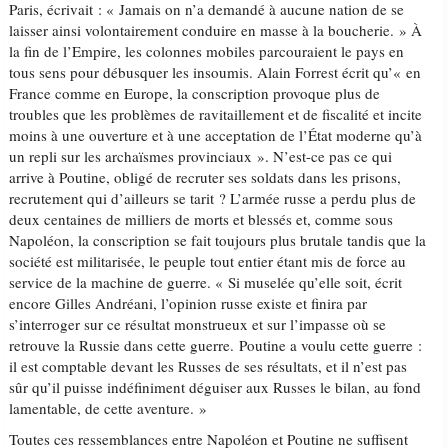
Paris, écrivait : « Jamais on n’a demandé à aucune nation de se
laisser ainsi volontairement conduire en masse à la boucherie. » À
la fin de l’Empire, les colonnes mobiles parcouraient le pays en
tous sens pour débusquer les insoumis. Alain Forrest écrit qu’« en
France comme en Europe, la conscription provoque plus de
troubles que les problèmes de ravitaillement et de fiscalité et incite
moins à une ouverture et à une acceptation de l’État moderne qu’à
un repli sur les archaïsmes provinciaux ». N’est-ce pas ce qui
arrive à Poutine, obligé de recruter ses soldats dans les prisons,
recrutement qui d’ailleurs se tarit ? L’armée russe a perdu plus de
deux centaines de milliers de morts et blessés et, comme sous
Napoléon, la conscription se fait toujours plus brutale tandis que la
société est militarisée, le peuple tout entier étant mis de force au
service de la machine de guerre. « Si muselée qu’elle soit, écrit
encore Gilles Andréani, l’opinion russe existe et finira par
s’interroger sur ce résultat monstrueux et sur l’impasse où se
retrouve la Russie dans cette guerre. Poutine a voulu cette guerre :
il est comptable devant les Russes de ses résultats, et il n’est pas
sûr qu’il puisse indéfiniment déguiser aux Russes le bilan, au fond
lamentable, de cette aventure. »
Toutes ces ressemblances entre Napoléon et Poutine ne suffisent