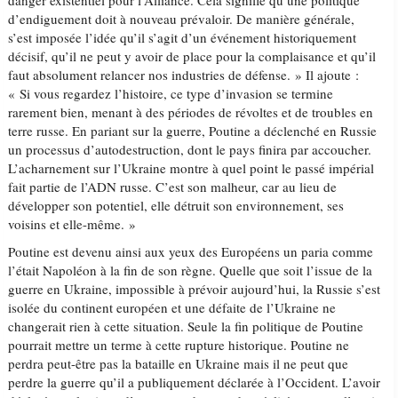
danger existentiel pour l’Alliance. Cela signifie qu’une politique
d’endiguement doit à nouveau prévaloir. De manière générale,
s’est imposée l’idée qu’il s’agit d’un événement historiquement
décisif, qu’il ne peut y avoir de place pour la complaisance et qu’il
faut absolument relancer nos industries de défense. » Il ajoute :
« Si vous regardez l’histoire, ce type d’invasion se termine
rarement bien, menant à des périodes de révoltes et de troubles en
terre russe. En pariant sur la guerre, Poutine a déclenché en Russie
un processus d’autodestruction, dont le pays finira par accoucher.
L’acharnement sur l’Ukraine montre à quel point le passé impérial
fait partie de l’ADN russe. C’est son malheur, car au lieu de
développer son potentiel, elle détruit son environnement, ses
voisins et elle-même. »
Poutine est devenu ainsi aux yeux des Européens un paria comme
l’était Napoléon à la fin de son règne. Quelle que soit l’issue de la
guerre en Ukraine, impossible à prévoir aujourd’hui, la Russie s’est
isolée du continent européen et une défaite de l’Ukraine ne
changerait rien à cette situation. Seule la fin politique de Poutine
pourrait mettre un terme à cette rupture historique. Poutine ne
perdra peut-être pas la bataille en Ukraine mais il ne peut que
perdre la guerre qu’il a publiquement déclarée à l’Occident. L’avoir