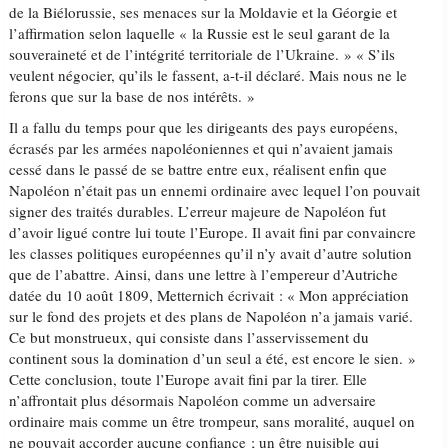
de la Biélorussie, ses menaces sur la Moldavie et la Géorgie et
l’affirmation selon laquelle « la Russie est le seul garant de la
souveraineté et de l’intégrité territoriale de l’Ukraine. » « S’ils
veulent négocier, qu’ils le fassent, a-t-il déclaré. Mais nous ne le
ferons que sur la base de nos intérêts. »
Il a fallu du temps pour que les dirigeants des pays européens,
écrasés par les armées napoléoniennes et qui n’avaient jamais
cessé dans le passé de se battre entre eux, réalisent enfin que
Napoléon n’était pas un ennemi ordinaire avec lequel l’on pouvait
signer des traités durables. L’erreur majeure de Napoléon fut
d’avoir ligué contre lui toute l’Europe. Il avait fini par convaincre
les classes politiques européennes qu’il n’y avait d’autre solution
que de l’abattre. Ainsi, dans une lettre à l’empereur d’Autriche
datée du 10 août 1809, Metternich écrivait : « Mon appréciation
sur le fond des projets et des plans de Napoléon n’a jamais varié.
Ce but monstrueux, qui consiste dans l’asservissement du
continent sous la domination d’un seul a été, est encore le sien. »
Cette conclusion, toute l’Europe avait fini par la tirer. Elle
n’affrontait plus désormais Napoléon comme un adversaire
ordinaire mais comme un être trompeur, sans moralité, auquel on
ne pouvait accorder aucune confiance ; un être nuisible qui