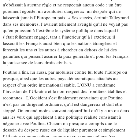
n’obéissait à aucune règle et ne respectait aucun code ; un être
purement égoïste, un aventurier dangereux, un despote qui ne
laisserait jamais l’Europe en paix. « Ses succès, écrirait Talleyrand
dans ses mémoires, l’avaient tellement aveuglé qu’il ne voyait pas
qu’en poussant à l’extrême le système politique dans lequel il
s’était follement engagé, tant à l’intérieur qu’à l’extérieur, il
lasserait les Français aussi bien que les nations étrangères et
forcerait les uns et les autres à chercher en dehors de lui des
garanties qui pussent assurer la paix générale et, pour les Français,
la jouissance de leurs droits civils. »
Poutine a fini, lui aussi, par mobiliser contre lui toute l’Europe ou
presque, ainsi que les autres pays démocratiques attachés au
respect d’un ordre international stable. L’ONU a condamné
l’invasion de l’Ukraine et le non-respect des frontières établies et
reconnues. L’Occident s’est finalement convaincu que Poutine
n’est pas un dirigeant ordinaire, qu’il est dangereux et doit être
stoppé. On entend moins souvent aujourd’hui qu’il y a un ou deux
ans les voix qui appelaient à une politique réaliste consistant à
négocier avec Poutine. Chacun ou presque a compris que le
dessein du despote russe est de liquider purement et simplement
l’Ukraine comme nation, comme pays, comme culture. Ses