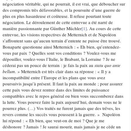
négociation véritable, qui ne pourrait, il est vrai, que déboucher sur
des compromis très défavorables, et la poursuite d’une guerre de
plus en plus hasardeuse et coûteuse. Il refuse pourtant toute
négociation. Le déroulement de cette entrevue a été narré de
manière passionnante par Günther Müchler
[1]
. Au cours de cette
entrevue, les visions respectives de Metternich et de Napoléon
s’affrontent sans qu’aucun terrain d’entente ne puisse être trouvé.
Bonaparte questionne ainsi Metternich : « Eh bien, qu’entendez-
vous par paix ? Quelles sont vos conditions ? Voulez-vous me
dépouiller, voulez-vous l’Italie, le Brabant, la Lorraine ? Je ne
céderai pas un pouce de terrain : je fais la paix au
statu quo ante
bellum
. » Metternich est très clair dans sa réponse : « Il y a
incompatibilité entre l’Europe et les plans que vous avez
poursuivis jusqu’à présent. Il faut la paix au monde ; pour assurer
cette paix vous devez rentrer dans des limites de puissance
compatibles avec le repos général ou bien vous succomberez dans
la lutte. Vous pouvez faire la paix aujourd’hui, demain vous ne le
pourrez plus. (…) Vos traités ne furent jamais que des trêves, les
revers comme les succès vous poussent à la guerre. » Napoléon
lui répond : « Eh bien, que veut-on de moi ? Que je me
déshonore ? Jamais ! Je saurai mourir, mais jamais je ne cède un