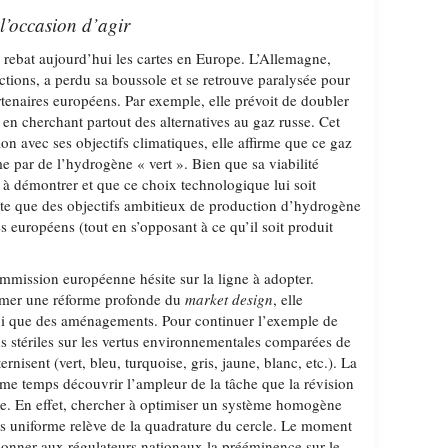
 l’occasion d’agir
rebat aujourd’hui les cartes en Europe. L’Allemagne,
ctions, a perdu sa boussole et se retrouve paralysée pour
tenaires européens. Par exemple, elle prévoit de doubler
 en cherchant partout des alternatives au gaz russe. Cet
ion avec ses objectifs climatiques, elle affirme que ce gaz
me par de l’hydrogène « vert ». Bien que sa viabilité
à démontrer et que ce choix technologique lui soit
te que des objectifs ambitieux de production d’hydrogène
es européens (tout en s’opposant à ce qu’il soit produit
mission européenne hésite sur la ligne à adopter.
tamer une réforme profonde du
market design
, elle
ui que des aménagements. Pour continuer l’exemple de
ns stériles sur les vertus environnementales comparées de
ernisent (vert, bleu, turquoise, gris, jaune, blanc, etc.). La
 temps découvrir l’ampleur de la tâche que la révision
e. En effet, chercher à optimiser un système homogène
ais uniforme relève de la quadrature du cercle. Le moment
onner aux régulateurs nationaux la prééminence sur le