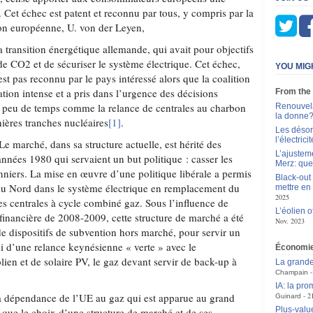
. Cet échec est patent et reconnu par tous, y compris par la
on européenne, U. von der Leyen,
 transition énergétique allemande, qui avait pour objectifs
de CO2 et de sécuriser le système électrique. Cet échec,
YOU MIG
st pas reconnu par le pays intéressé alors que la coalition
ation intense et a pris dans l’urgence des décisions
From the
e peu de temps comme la relance de centrales au charbon
Renouvela
la donne
ières tranches nucléaires
[1]
.
Les désor
l’électricit
Le marché, dans sa structure actuelle, est hérité des
L’ajustem
nnées 1980 qui servaient un but politique : casser les
Merz: que
nniers. La mise en œuvre d’une politique libérale a permis
Black-out 
r du Nord dans le système électrique en remplacement du
mettre en 
2025
s centrales à cycle combiné gaz. Sous l’influence de
L’éolien 
 financière de 2008-2009, cette structure de marché a été
Nov. 2023
de dispositifs de subvention hors marché, pour servir un
ui d’une relance keynésienne « verte » avec le
Économi
ien et de solaire PV, le gaz devant servir de back-up à
La grande
Champain
IA: la pr
la dépendance de l’UE au gaz qui est apparue au grand
2
Guinard
Plus-value
ir que le choix d’une structure de marché et de ses