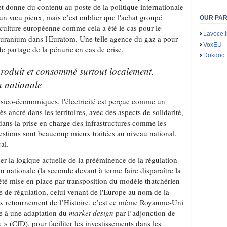
et donne du contenu au poste de la politique internationale
 un vœu pieux, mais c’est oublier que l'achat groupé
OUR PA
la culture européenne comme cela a été le cas pour le
Lavoce.i
'uranium dans l'Euratom. Une telle agence du gaz a pour
VoxEU
de partage de la pénurie en cas de crise.
Dokdoc
 produit et consommé surtout localement,
n nationale
hysico-économiques, l'électricité est perçue comme un
rès ancré dans les territoires, avec des aspects de solidarité,
dans la prise en charge des infrastructures comme les
estions sont beaucoup mieux traitées au niveau national,
al.
er la logique actuelle de la prééminence de la régulation
n nationale (la seconde devant à terme faire disparaître la
été mise en place par transposition du modèle thatchérien
e de régulation, celui venant de l'Europe au nom de la
ux retournement de l’Histoire, c’est ce même Royaume-Uni
ie à une adaptation du
market design
par l’adjonction de
s
» (CfD), pour faciliter les investissements dans les