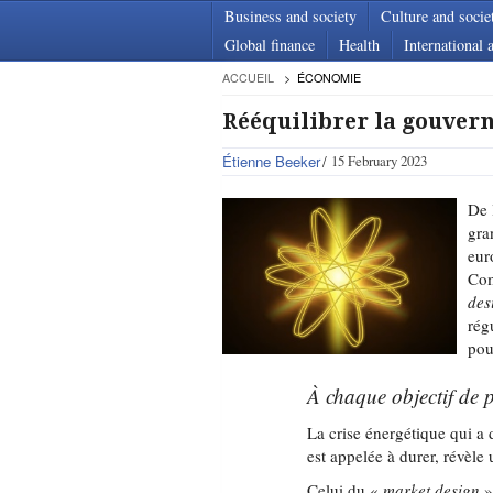
Business and society
Culture and socie
Global finance
Health
International a
ACCUEIL
ÉCONOMIE
Rééquilibrer la gouver
Étienne Beeker
15 February 2023
De 
gra
eur
Com
des
rég
pou
À chaque objectif de 
La crise énergétique qui a
est appelée à durer, révèle
Celui du «
market design
»