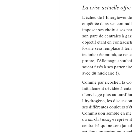
La crise actuelle offre
L’échec de l’Energiewende 
empêtrée dans ses contradi
imposer ses choix à ses par
son parc de centrales à gaz
objectif étant en contradict
fossile sera remplacé à ter
technico-économique reste 
propre, l’Allemagne souhai
soient fixés à ses partenair
avec du nucléaire !).
Comme par ricochet, la Com
Initialement décidée à en
n’envisage plus aujourd’h
l’hydrogène, les discussio
ses différentes couleurs s’ét
Commission semble en même
du
market design
représent
centralisé qui ne sera jam
est donc opportun pour red