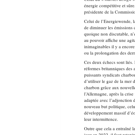
énergie compétitive et sûre
présidente de la Commissi
Celui de l’Energiewende, la
de diminuer les émissions 
quoique non discutable, n’e
au pouvoir affiche une agit
inimaginables il y a encor
ou la prolongation des dern
Ces deux échecs sont liés. 
réformes britanniques des a
puissants syndicats charbo
d’utiliser le gaz de la me
charbon grâce aux nouvelle
l’Allemagne, après la crise
adaptée avec l’adjonction 
nouveau but politique, cel
développement massif d’éol
leur intermittence.
Outre que cela a entraîné 
jour en 2022, il faut reten