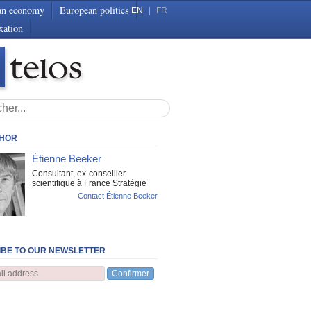
an economy
European politics
EN
|
FR
xation
THOR
Étienne Beeker
Consultant, ex-conseiller
scientifique à France Stratégie
Contact Étienne Beeker
BE TO OUR NEWSLETTER
Confirmer