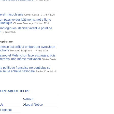
se et masochisme
31 July 2026
Olivier Costa
ion passive des bâtiments, notre ligne
limatique
19 June 2026
Charles Dennery
hnologiques: décider avant le point de
r
7 June 2026
ropéenne
unesse est prête à embarquer avec Jean-
nchon?
17 July 2026
Monique Dagnaud
ayrou et Mélenchon face aux juges: trois
ifférents, une même motivation
Olivier Costa
a politique française ne peut plus se
la seule échelle nationale
8
Sacha Courtial
ORE ABOUT TELOS
About
 Us
Legal Notice
 Protocol