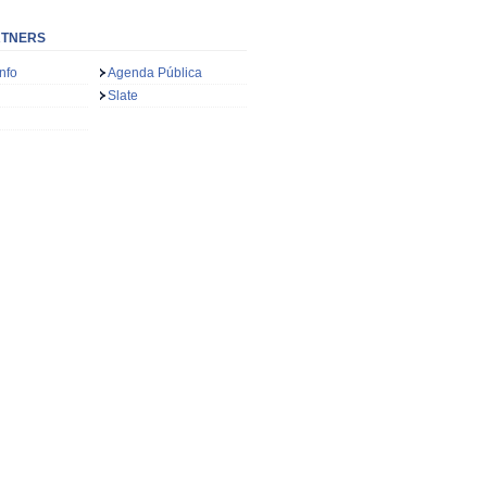
RTNERS
nfo
Agenda Pública
Slate