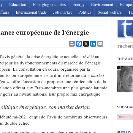
ty
Education
Emerging countries
Energy
Environment
Europe
ffairs
International trade
Job market
Politics
Social welfare
Ta
nance européenne de l’énergie
Print
Facebook
X
LinkedIn
Email
l’avis général, la crise énergétique actuelle a révélé au
THE AU
nd jour les dysfonctionnements du marché de l’énergie
opéen. La consultation en cours, organisée par la
mission européenne en vue d’une réforme du «
market
ign
», offre l’occasion de proposer une réorientation de la
ulation offrant aux Etats-membres une plus grande latitude
r gérer au niveau national leur propre mix énergétique.
politique énergétique, son market design
SUBSCRI
 débuté mi-2021 et qui de l’avis de nombreux observateurs
 un double échec.
, censé apporter aux consommateurs européens une
JOIN US