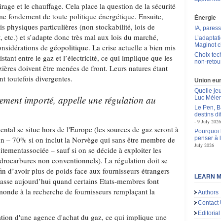
irage et le chauffage. Cela place la question de la sécurité
 fondement de toute politique énergétique. Ensuite,
Énergie
ois physiques particulières (non stockabilité, lois de
IA, pares
, etc.) et s’adapte donc très mal aux lois du marché,
L’adaptat
Maginot c
considérations de géopolitique. La crise actuelle a bien mis
Choix tec
tant entre le gaz et l’électricité, ce qui implique que les
non-retou
azières doivent être menées de front. Leurs natures étant
ont toutefois divergentes.
Union eu
Quelle je
irement importé, appelle une régulation au
Luc Méle
Le Pen, B
destins d
9 July 2026
ental se situe hors de l'Europe (les sources de gaz seront à
Pourquoi l
n – 70% si on inclut la Norvège qui sans être membre de
penser à 
July 2026
itementassociée – sauf si on se décide à exploiter les
drocarbures non conventionnels). La régulation doit se
in d’avoir plus de poids face aux fournisseurs étrangers
LEARN M
 passe aujourd’hui quand certains Etats-membres font
 monde à la recherche de fournisseurs remplaçant la
Authors
Contact
Editorial
éation d'une agence d'achat du gaz, ce qui implique une