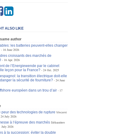
HT ALSO LIKE
 same author
bles: les batteries peuvent-elles changer
?
16 June 2026
dres croissants des marchés de
é
16 Apr. 2026
ent de l’Energiewende par le cabinet
lle leçon pour la France?
24 Oct. 2025
espagnol: la transition électrique doit-elle
danger la sécurité de fourniture?
24 June
offshore européen dans un trou d’air
17
e
 peur des technologies de rupture
Vincent
24 July 2026
omesse à l’épreuve des marchés
Sébastien
1 July 2026
s à la succession: éviter la double