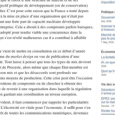
impositio
jectif politique de développement (ou de conservation)
lier. C’est pour cette raison que la France a tenté depuis
Politique
 à la mise en place d’une organisation qui n’était pas
Souverain
nt une forte part de capacité nucléaire développée
July 2026
ntreprise. Cela a abouti à des compromis parfois baroques,
Inverser 
d’Antoni
dopté pour rendre viable une concurrence dans la
Marché de 
i s’est révélé malheureux car il a contribué à affaiblir
pas le pr
7 May 2026
vient de mettre en consultation en ce début d’année
Économie
orme du
market design
en vue de publication d’une
La tentat
été. Tout laisse à penser que tous les types de mix devront
IA: ce qu
2026
lit de Procuste, alors même que chaque Etat-membre est
Quoi qu’il
 son mix et que les désaccords sont profonds sur
2026
tains moyens de production. Cette crise peut être l’occasion
positions de compromis ou de chercher à obtenir des
Vie des e
e de revenir à une organisation dans laquelle la régulation
Désinform
en gardant une coordination au niveau européen.
n’arrive p
EPR2: pen
vident, il faut commencer par rappeler les particularités
sur le mar
15 
Vessat
’électricité est vitale pour l’économie, il suffit pour s’en
Rester hu
rrêt de toutes les communications numériques, devenues
apprennen