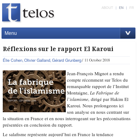
ABOUT
|
EN
|
FR
Menu
Réflexions sur le rapport El Karoui
Élie Cohen
Olivier Galland
Gérard Grunberg
11 October 2018
Jean-François Mignot a rendu
compte récemment sur Telos du
remarquable rapport de l’Institut
Montaigne,
La Fabrique de
l’islamisme,
dirigé par Hakim El
Karoui
.
Nous prolongeons ici
son analyse en nous centrant sur
la situation en France et en nous interrogeant sur les préconisations
présentées en conclusion du rapport.
Le salafisme représente aujourd’hui en France la tendance