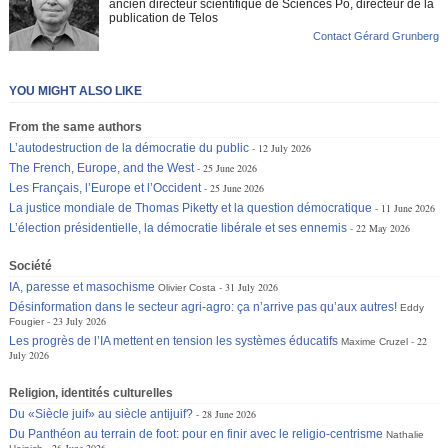
ancien directeur scientifique de Sciences Po, directeur de la
publication de Telos
Contact Gérard Grunberg
YOU MIGHT ALSO LIKE
From the same authors
L’autodestruction de la démocratie du public
12 July 2026
The French, Europe, and the West
25 June 2026
Les Français, l’Europe et l’Occident
25 June 2026
La justice mondiale de Thomas Piketty et la question démocratique
11 June 2026
L’élection présidentielle, la démocratie libérale et ses ennemis
22 May 2026
Société
IA, paresse et masochisme
31 July 2026
Olivier Costa
Désinformation dans le secteur agri-agro: ça n’arrive pas qu’aux autres!
Eddy
23 July 2026
Fougier
Les progrès de l’IA mettent en tension les systèmes éducatifs
22
Maxime Cruzel
July 2026
Religion, identités culturelles
Du «Siècle juif» au siècle antijuif?
28 June 2026
Du Panthéon au terrain de foot: pour en finir avec le religio-centrisme
Nathalie
26 June 2026