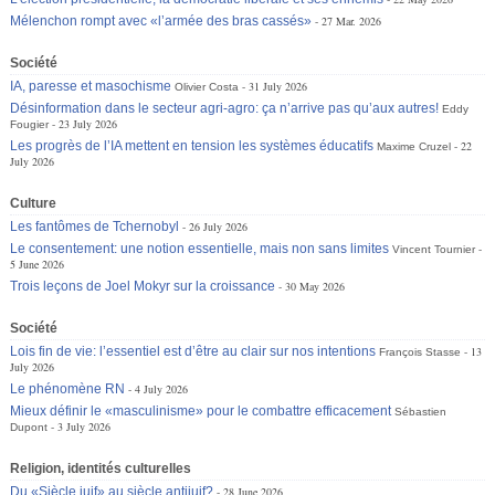
Mélenchon rompt avec «l’armée des bras cassés»
27 Mar. 2026
Société
IA, paresse et masochisme
31 July 2026
Olivier Costa
Désinformation dans le secteur agri-agro: ça n’arrive pas qu’aux autres!
Eddy
23 July 2026
Fougier
Les progrès de l’IA mettent en tension les systèmes éducatifs
22
Maxime Cruzel
July 2026
Culture
Les fantômes de Tchernobyl
26 July 2026
Le consentement: une notion essentielle, mais non sans limites
Vincent Tournier
5 June 2026
Trois leçons de Joel Mokyr sur la croissance
30 May 2026
Société
Lois fin de vie: l’essentiel est d’être au clair sur nos intentions
13
François Stasse
July 2026
Le phénomène RN
4 July 2026
Mieux définir le «masculinisme» pour le combattre efficacement
Sébastien
3 July 2026
Dupont
Religion, identités culturelles
Du «Siècle juif» au siècle antijuif?
28 June 2026