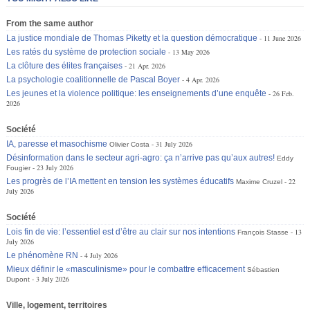
From the same author
La justice mondiale de Thomas Piketty et la question démocratique
11 June 2026
Les ratés du système de protection sociale
13 May 2026
La clôture des élites françaises
21 Apr. 2026
La psychologie coalitionnelle de Pascal Boyer
4 Apr. 2026
Les jeunes et la violence politique: les enseignements d’une enquête
26 Feb.
2026
Société
IA, paresse et masochisme
31 July 2026
Olivier Costa
Désinformation dans le secteur agri-agro: ça n’arrive pas qu’aux autres!
Eddy
23 July 2026
Fougier
Les progrès de l’IA mettent en tension les systèmes éducatifs
22
Maxime Cruzel
July 2026
Société
Lois fin de vie: l’essentiel est d’être au clair sur nos intentions
13
François Stasse
July 2026
Le phénomène RN
4 July 2026
Mieux définir le «masculinisme» pour le combattre efficacement
Sébastien
3 July 2026
Dupont
Ville, logement, territoires