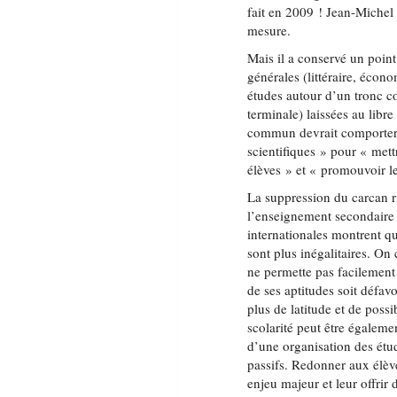
fait en 2009 ! Jean-Michel
mesure.
Mais il a conservé un point 
générales (littéraire, écono
études autour d’un tronc c
terminale) laissées au libr
commun devrait comporter 
scientifiques » pour « mett
élèves » et « promouvoir l
La suppression du carcan ri
l’enseignement secondaire e
internationales montrent qu
sont plus inégalitaires. On
ne permette pas facilement 
de ses aptitudes soit défav
plus de latitude et de possi
scolarité peut être égaleme
d’une organisation des étud
passifs. Redonner aux élève
enjeu majeur et leur offrir 