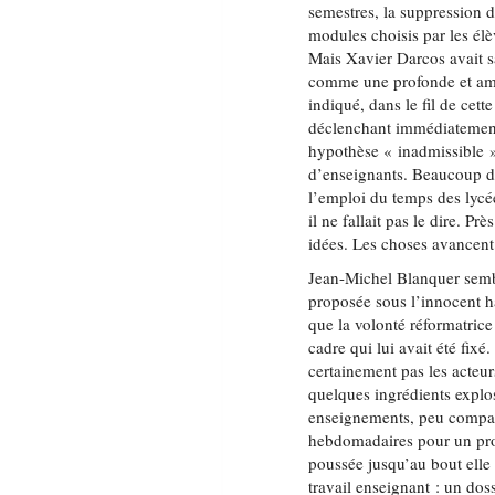
semestres, la suppression d
modules choisis par les élè
Mais Xavier Darcos avait sa
comme une profonde et ambi
indiqué, dans le fil de cet
déclenchant immédiatement 
hypothèse « inadmissible »
d’enseignants. Beaucoup de
l’emploi du temps des lycée
il ne fallait pas le dire. P
idées. Les choses avancen
Jean-Michel Blanquer sembl
proposée sous l’innocent h
que la volonté réformatrice
cadre qui lui avait été fixé
certainement pas les acteu
quelques ingrédients explos
enseignements, peu compati
hebdomadaires pour un profe
poussée jusqu’au bout elle
travail enseignant : un dos