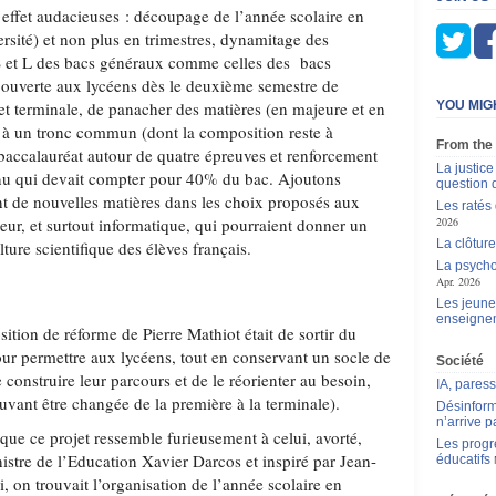
 effet audacieuses : découpage de l’année scolaire en
rsité) et non plus en trimestres, dynamitage des
 ES et L des bacs généraux comme celles des bacs
é ouverte aux lycéens dès le deuxième semestre de
et terminale, de panacher des matières (en majeure et en
YOU MIG
t à un tronc commun (dont la composition reste à
From the
 baccalauréat autour de quatre épreuves et renforcement
La justic
inu qui devait compter pour 40% du bac. Ajoutons
question 
t de nouvelles matières dans les choix proposés aux
Les ratés
ieur, et surtout informatique, qui pourraient donner un
2026
La clôture
ture scientifique des élèves français.
La psycho
Apr. 2026
Les jeunes
enseigne
sition de réforme de Pierre Mathiot était de sortir du
pour permettre aux lycéens, tout en conservant un socle de
Société
onstruire leur parcours et de le réorienter au besoin,
IA, pares
vant être changée de la première à la terminale).
Désinform
n’arrive p
 que ce projet ressemble furieusement à celui, avorté,
Les progr
istre de l’Education Xavier Darcos et inspiré par Jean-
éducatifs
 on trouvait l’organisation de l’année scolaire en