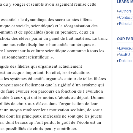
LEARN M
 a dû y songer et semble avoir sagement remisé cette
Authors
Contact
essentiel : le dynamitage des sacro-saintes filières
Editorial
mique et sociale, scientifique) et la réorganisation des
ommun et de spécialités (trois en première, deux en
e choix des élèves parmi un panel de huit matières. Le tronc
OUR PA
une nouvelle discipline « humanités numériques et
Lavoce.i
re l’accent sur la culture scientifique commune à tous les
VoxEU
e raisonnement scientifique ».
Dokdoc
gide des filières qui organisent actuellement
st un acquis important. En effet, les évaluations
e les systèmes éducatifs organisés autour de telles filières
 conçoit assez facilement que la rigidité d’un système qui
de faire évoluer son parcours en fonction de l’évolution
orable à ceux qui ont le moins d’atouts au départ. Donner
bilités de choix aux élèves dans l’organisation de leur
nt un moyen renforcer leur motivation scolaire, de sortir
es dont les principaux intéressés ne sont que les jouets
s, dont beaucoup l’ont perdu, le goût de l’école est un
des possibilités de choix peut y contribuer.