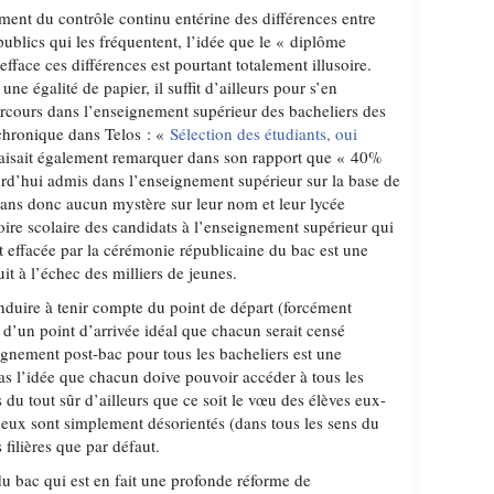
cement du contrôle continu entérine des différences entre
 publics qui les fréquentent, l’idée que le « diplôme
efface ces différences est pourtant totalement illusoire.
une égalité de papier, il suffit d’ailleurs pour s’en
arcours dans l’enseignement supérieur des bacheliers des
 chronique dans Telos : «
Sélection des étudiants, oui
faisait également remarquer dans son rapport que « 40%
urd’hui admis dans l’enseignement supérieur sur la base de
 sans donc aucun mystère sur leur nom et leur lycée
oire scolaire des candidats à l’enseignement supérieur qui
effacée par la cérémonie républicaine du bac est une
it à l’échec des milliers de jeunes.
duire à tenir compte du point de départ (forcément
 d’un point d’arrivée idéal que chacun serait censé
ignement post-bac pour tous les bacheliers est une
pas l’idée que chacun doive pouvoir accéder à tous les
s du tout sûr d’ailleurs que ce soit le vœu des élèves eux-
eux sont simplement désorientés (dans tous les sens du
 filières que par défaut.
du bac qui est en fait une profonde réforme de