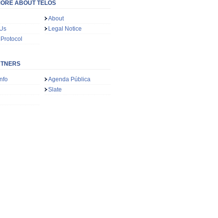
ORE ABOUT TELOS
About
 Us
Legal Notice
 Protocol
RTNERS
nfo
Agenda Pública
Slate