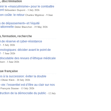
s, discrimination
inir le «masculinisme» pour le combattre
ent
3 July 2026
Sébastien Dupont
 en coûte: le retour
9 June
Charles Wyplosz
s de dépassement» et l’équité
rationnelle
19 May 2026
Didier Blanchet
, formation, recherche
A de réserve et cyber-résistance
e
5 July 2026
hnologiques: décider avant le point de
r
7 June 2026
 discutable des revues d’éthique médicale
3 June 2026
bert
ique française
s à la succession: éviter la double
n
20 July 2026
Olivier Klein
 vie: l’essentiel est d’être au clair sur nos
13 July 2026
François Stasse
truction de la démocratie du public
12 July