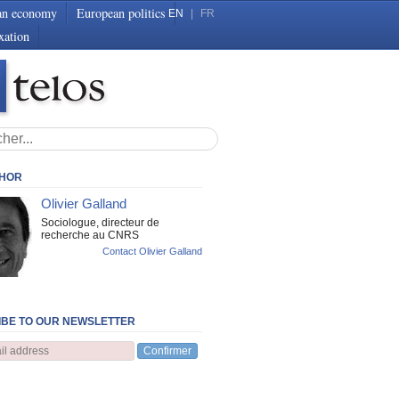
an economy
European politics
EN
|
FR
xation
THOR
Olivier Galland
Sociologue, directeur de
recherche au CNRS
Contact Olivier Galland
BE TO OUR NEWSLETTER
Confirmer