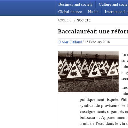
Business and society
Culture and socie
Global finance
Health
International a
ACCUEIL
SOCIÉTÉ
Baccalauréat: une réfor
Olivier Galland
15 February 2018
La 
sui
loi
eng
sec
Les
min
politiquement risquée. Phi
syndicat de proviseurs, se 
enseignements organisés en
boisseau ». Apparemment il
a mis de l’eau dans le vin d