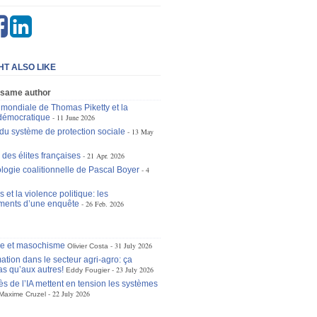
HT ALSO LIKE
 same author
e mondiale de Thomas Piketty et la
démocratique
11 June 2026
 du système de protection sociale
13 May
 des élites françaises
21 Apr. 2026
logie coalitionnelle de Pascal Boyer
4
 et la violence politique: les
ments d’une enquête
26 Feb. 2026
se et masochisme
31 July 2026
Olivier Costa
ation dans le secteur agri-agro: ça
as qu’aux autres!
23 July 2026
Eddy Fougier
ès de l’IA mettent en tension les systèmes
22 July 2026
Maxime Cruzel