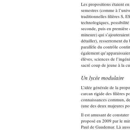
Les propositions étaient en
semestres (comme à l’unive
traditionnelles filières S,
technologiques, possibilit
seconde, puis en première 
mineure) qui s’ajouteraien
détailler), resserrement du
parallèle du contrôle cont
également qu’apparaissaien
élèves, sciences de l’ingén
sacré coup de jeune à la cul
Un lycée modulaire
L’idée générale de la propo
carcan rigide des filières 
connaissances commun, de c
(une des deux majeures pou
Il est amusant de constater
proposé en 2009 par le min
Paul de Gaudemar. Là aussi,