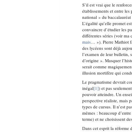
S’il est vrai que le renfor
établissements et entre les
national » du baccalauréat 
L’égalité qu’elle promet est 
convaincre d’étudier les p
différentes séries (voir ma
mais
… »). Pierre Mathiot 
des lycéens sont déjà aujo
l’examen de leur bulletin,
d’origine ». Masquer l’hist
serait comme magiquement 
illusion mortifère qui condu
Le pragmatisme devrait con
inégal
[1]
) et pas seulement
pouvoir atteindre. Un ense
perspective réaliste, mais 
types de cursus. Il n’est pa
mêmes : beaucoup d’entre 
terme) et ne choisissent des
Dans cet esprit la réforme 