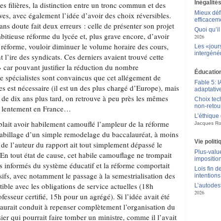
Inégalité
es filières, la distinction entre un tronc commun et des
Mieux déf
ves, avec également l’idée d’avoir des choix réversibles.
efficacem
ns doute fait deux erreurs : celle de présenter son projet
Quoi qu’il
tieuse réforme du lycée et, plus grave encore, d’avoir
2026
te réforme, vouloir diminuer le volume horaire des cours,
Les «jour
intergéné
l’ire des syndicats. Ces derniers avaient trouvé cette
 car pouvant justifier la réduction du nombre
Éducation
 spécialistes sont convaincus que cet allégement de
Fable 5: I
s est nécessaire (il est un des plus chargé d’Europe), mais
adaptativ
rès de dix ans plus tard, on retrouve à peu près les mêmes
Choix tec
non-retou
t lentement en France…
L’éthique
ait avoir habilement camouflé l’ampleur de la réforme
Jacques Ro
abillage d’un simple remodelage du baccalauréat, à moins
Vie polit
 de l’auteur du rapport ait tout simplement dépassé le
Plus-value
. En tout état de cause, cet habile camouflage ne trompait
impositio
rs informés du système éducatif et la réforme comportait
Lois fin de
ifs, avec notamment le passage à la semestrialisation des
intentions
ble avec les obligations de service actuelles (18h
L’autodes
2026
sseur certifié, 15h pour un agrégé). Si l’idée avait été
 aurait conduit à repenser complètement l’organisation du
sier qui pourrait faire tomber un ministre, comme il l’avait