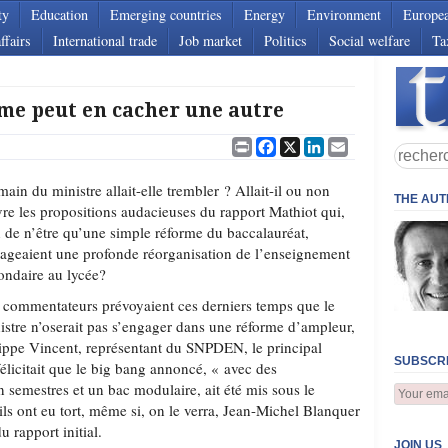
ty
Education
Emerging countries
Energy
Environment
Europe
ffairs
International trade
Job market
Politics
Social welfare
Ta
me peut en cacher une autre
Print
Facebook
X
LinkedIn
Email
main du ministre allait-elle trembler ? Allait-il ou non
THE AU
vre les propositions audacieuses du rapport Mathiot qui,
n de n’être qu’une simple réforme du baccalauréat,
ageaient une profonde réorganisation de l’enseignement
ondaire au lycée?
 commentateurs prévoyaient ces derniers temps que le
istre n’oserait pas s’engager dans une réforme d’ampleur,
lippe Vincent, représentant du SNPDEN, le principal
SUBSCRI
félicitait que le big bang annoncé, « avec des
 semestres et un bac modulaire, ait été mis sous le
s ont eu tort, même si, on le verra, Jean-Michel Blanquer
u rapport initial.
JOIN US