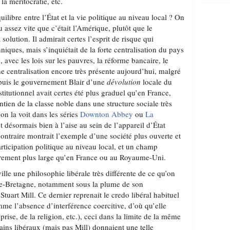
 la méritocratie, etc.
libre entre l’État et la vie politique au niveau local ? On
u assez vite que c’était l’Amérique, plutôt que le
solution. Il admirait certes l’esprit de risque qui
anniques, mais s’inquiétait de la forte centralisation du pays
avec les lois sur les pauvres, la réforme bancaire, le
ne centralisation encore très présente aujourd’hui, malgré
epuis le gouvernement Blair d’une
dévolution
locale du
itutionnel avait certes été plus graduel qu’en France,
ntien de la classe noble dans une structure sociale très
’on la voit dans les séries
Downton Abbey
ou
La
t désormais bien à l’aise au sein de l’appareil d’État
contraire montrait l’exemple d’une société plus ouverte et
participation politique au niveau local, et un champ
trement plus large qu’en France ou au Royaume-Uni.
ille une philosophie libérale très différente de ce qu’on
e-Bretagne, notamment sous la plume de son
tuart Mill. Ce dernier reprenait le credo libéral habituel
omme l’absence d’interférence coercitive, d’où qu’elle
eprise, de la religion, etc.), ceci dans la limite de la même
tains libéraux (mais pas Mill) donnaient une telle