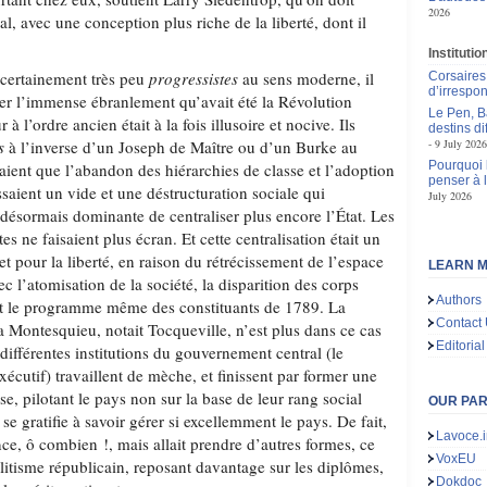
2026
éral, avec une conception plus riche de la liberté, dont il
Instituti
, certainement très peu
progressistes
au sens moderne, il
Corsaires 
d’irrespon
ier l’immense ébranlement qu’avait été la Révolution
Le Pen, B
 à l’ordre ancien était à la fois illusoire et nocive. Ils
destins d
s
à l’inverse d’un Joseph de Maître ou d’un Burke au
9 July 2026
Pourquoi l
ient que l’abandon des hiérarchies de classe et l’adoption
penser à 
ssaient un vide et une déstructuration sociale qui
July 2026
 désormais dominante de centraliser plus encore l’État. Les
es ne faisaient plus écran. Et cette centralisation était un
t pour la liberté, en raison du rétrécissement de l’espace
LEARN M
vec l’atomisation de la société, la disparition des corps
Authors
ait le programme même des constituants de 1789. La
Contact
a Montesquieu, notait Tocqueville, n’est plus dans ce cas
Editorial
 différentes institutions du gouvernement central (le
l’exécutif) travaillent de mèche, et finissent par former une
, pilotant le pays non sur la base de leur rang social
OUR PA
 se gratifie à savoir gérer si excellemment le pays. De fait,
Lavoce.i
nce, ô combien !, mais allait prendre d’autres formes, ce
VoxEU
élitisme républicain, reposant davantage sur les diplômes,
Dokdoc