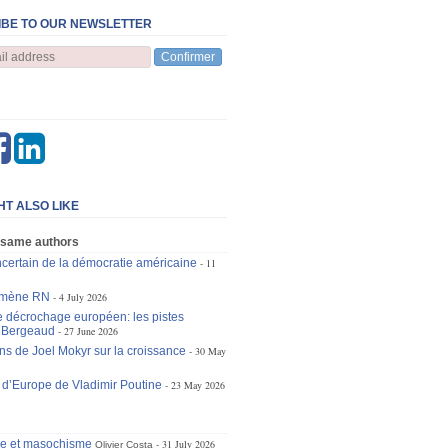
BE TO OUR NEWSLETTER
Confirmer
HT ALSO LIKE
 same authors
incertain de la démocratie américaine
11
omène RN
4 July 2026
le décrochage européen: les pistes
n Bergeaud
27 June 2026
ons de Joel Mokyr sur la croissance
30 May
 d’Europe de Vladimir Poutine
23 May 2026
se et masochisme
31 July 2026
Olivier Costa