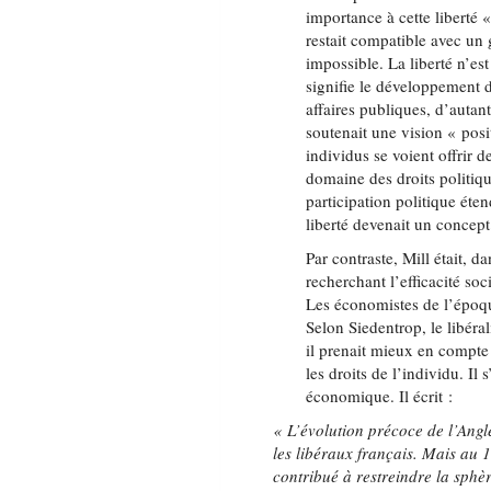
importance à cette liberté 
restait compatible avec un 
impossible. La liberté n’es
signifie le développement d
affaires publiques, d’autant
soutenait une vision « posi
individus se voient offrir d
domaine des droits politiq
participation politique éte
liberté devenait un concept
Par contraste, Mill était, d
recherchant l’efficacité soc
Les économistes de l’époque
Selon Siedentrop, le libéral
il prenait mieux en compte l
les droits de l’individu. Il
économique. Il écrit :
« L’évolution précoce de l’Angl
les libéraux français. Mais au 1
contribué à restreindre la sph
è