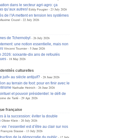
ation dans le secteur agri-agro: ça
as qu’aux autres!
23 July 2026
Eddy Fougier
ès de l’IA mettent en tension les systèmes
22 July 2026
Maxime Cruzel
mes de Tchernobyl
26 July 2026
tement: une notion essentielle, mais non
es
5 June 2026
Vincent Tournier
n 2026: soixante-dix ans de refoulés
ques
18 May 2026
identités culturelles
 juif» au siècle antijuif?
28 June 2026
n au terrain de foot: pour en finir avec le
ntrisme
26 June 2026
Nathalie Heinich
irituel et pouvoir présidentiel: le défi de
29 Apr. 2026
oine de Tarlé
ique française
s à la succession: éviter la double
n
20 July 2026
Olivier Klein
 vie: l’essentiel est d’être au clair sur nos
13 July 2026
François Stasse
truction de la démocratie du public
12 July