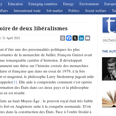
ty
Education
Emerging countries
Energy
Environment
Europe
ffairs
International trade
Job market
Politics
Social welfare
Ta
toire de deux libéralismes
Print
Facebook
X
LinkedIn
Email
21 April 2021
nt d’être une des personnalités politiques les plus
THE AU
ortantes de la monarchie de Juillet, François Guizot avait
une remarquable carrière d’historien. Il développait
amment une thèse sur l’histoire croisée des monarchies
laise et française que dans un essai de 1979, à la fois
rt et magistral, le philosophe Larry Siedentrop jugeait utile
rappeler
[1]
. Elle aide à comprendre comment s’est opérée
formation des États dans ces deux pays et la philosophie
ui en est résulté.
faire au haut Moyen-Âge : le pouvoir royal était très faible
rès fort en Angleterre suite à la conquête normande. D’où
entes dans la construction des États. Face à l’ordre féodal à