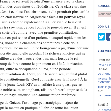
 France, le roi avait besoin d’une alliance avec la classe
rait des contraintes du féodalisme. Cette classe urbaine
SUBSCRI
oise
, si ce n’est l’anachronisme ; elle prendrait plus tard le
tion était inverse en Angleterre : face à un pouvoir royal
laise a cherché rapidement à s’allier avec le tiers-état
bas
les commons
, et ceci contre le pouvoir royal. Il en est
JOIN US
ne sorte d’équilibre, avec une première constitution,
ntée en puissance d’un parlement auquel rapidement les
cès, donnant la chambre des communes à côté de la
tocrates. De même, l’élite bourgeoise a pu, d’une certaine
YOU MIG
tocratie quand elle accédait à la richesse foncière qui ne
uilibre a eu des hauts et des bas, mais lorsque le roi
From the
coup de force contre le parlement en 1642, la réaction
L’avenir 
it, outre la décapitation du roi, à une période
July 2026
nde révolution de 1688, pour laisser place, au final plutôt
Le phén
e constitutionnelle. Quel contraste avec la France ! À la
Inverser 
d’Antoni
 le jeune Louis XIV avait affaire à une quasi-guerre
Trois leç
e noblesse et, triomphant, allait renforcer l’emprise de la
2026
ion du pays autour d’une administration renforcée.
La guerre
rge de Guizot, l’avantage géostratégique majeur de
Société
 qui la mettait en pratique à l’abri de toute incursion
IA, pares