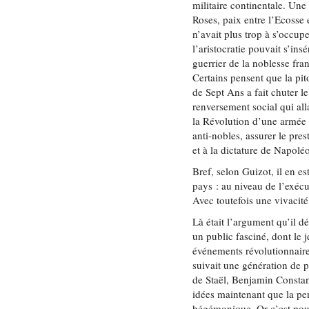
militaire continentale. Une
Roses, paix entre l’Ecosse e
n’avait plus trop à s’occupe
l’aristocratie pouvait s’in
guerrier de la noblesse fran
Certains pensent que la pit
de Sept Ans a fait chuter le
renversement social qui all
la Révolution d’une armée d
anti-nobles, assurer le pres
et à la dictature de Napol
Bref, selon Guizot, il en es
pays : au niveau de l’exéc
Avec toutefois une vivacit
Là était l’argument qu’il d
un public fasciné, dont le 
événements révolutionnaire
suivait une génération de 
de Staël, Benjamin Constant
idées maintenant que la pe
hégémonique. Or c’est pour