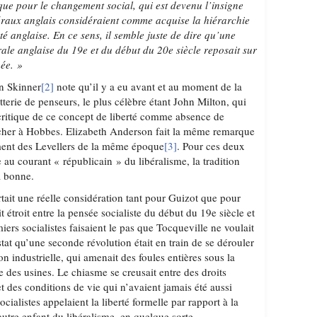
que pour le changement social, qui est devenu l’insigne
béraux anglais considéraient comme acquise la hiérarchie
té anglaise. En ce sens, il semble juste de dire qu’une
rale anglaise du 19e et du début du 20e si
ècle reposait sur
hé
e. »
in Skinner
[2]
note qu’il y a eu avant et au moment de la
terie de penseurs, le plus célèbre étant John Milton, qui
critique de ce concept de liberté comme absence de
tacher à Hobbes. Elizabeth Anderson fait la même remarque
ent des Levellers de la même époque
[3]
. Pour ces deux
 au courant « républicain » du libéralisme, la tradition
la bonne.
ortait une réelle considération tant pour Guizot que pour
it étroit entre la pensée socialiste du début du 19e siècle et
iers socialistes faisaient le pas que Tocqueville ne voulait
stat qu’une seconde révolution était en train de se dérouler
on industrielle, qui amenait des foules entières sous la
 des usines. Le chiasme se creusait entre des droits
 des conditions de vie qui n’avaient jamais été aussi
ocialistes appelaient la liberté formelle par rapport à la
n autre enfant du libéralisme, en quelque sorte.