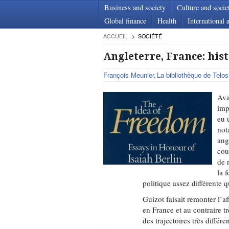
Business and society
Culture and socie
Global finance
Health
International a
ACCUEIL
SOCIÉTÉ
Angleterre, France: his
François Meunier
La bibliothèque de Telos
Ava
imp
eu 
not
ang
cou
de 
la 
politique assez différente q
Guizot faisait remonter l’af
en France et au contraire t
des trajectoires très différ