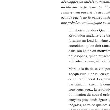
développer un intérêt systémati
du libéralisme franç
ais. Les li
relativement ouverte de la socié
grande partie de la pensée libé
une prémisse sociologique cac
L’historien de idées Quent
Révolution anglaise une bat
faisaient au fond la même 
coercition, qu’on doit rat
dans son étude du mouvem
philosophes, qu’on rattache
« positive » française est 
Marx, à la fin de sa vie, p
Tocqueville. Car le lien éta
ce courant libéral. Les prem
pas franchir, à avoir le con
sous leurs yeux, la révoluti
domination du nouvel ordre
citoyens proclamés égaux et
inégales, entre ce que ces s
liberté réelle. C’était là u