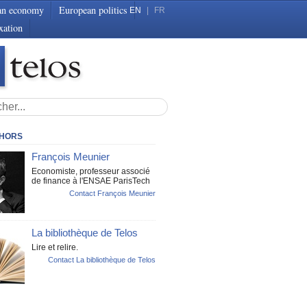
an economy
European politics
EN
|
FR
xation
THORS
François Meunier
Economiste, professeur associé
de finance à l'ENSAE ParisTech
Contact François Meunier
La bibliothèque de Telos
Lire et relire.
Contact La bibliothèque de Telos