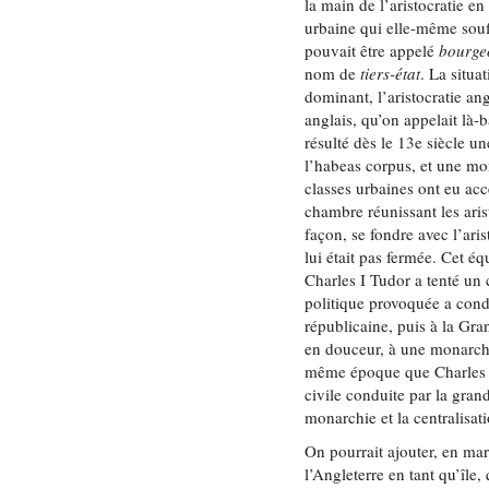
la main de l’aristocratie en
urbaine qui elle-même souff
pouvait être appelé
bourge
nom de
tiers-état
. La situa
dominant, l’aristocratie ang
anglais, qu’on appelait là-
résulté dès le 13e siècle u
l’habeas corpus, et une mo
classes urbaines ont eu ac
chambre réunissant les aris
façon, se fondre avec l’aris
lui était pas fermée. Cet éq
Charles I Tudor a tenté un 
politique provoquée a condu
républicaine, puis à la Gra
en douceur, à une monarchi
même époque que Charles I,
civile conduite par la grand
monarchie et la centralisat
On pourrait ajouter, en ma
l’Angleterre en tant qu’île,