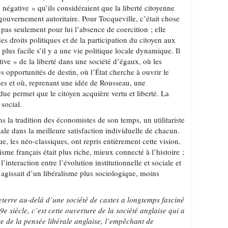
« négative » qu’ils considéraient que la liberté citoyenne
gouvernement autoritaire. Pour Tocqueville, c’était chose
t pas seulement pour lui l’absence de coercition ; elle
es droits politiques et de la participation du citoyen aux
 plus facile s’il y a une vie politique locale dynamique. Il
tive » de la liberté dans une société d’égaux, où les
es opportunités de destin, où l’État cherche à ouvrir le
ues et où, reprenant une idée de Rousseau, une
ndue permet que le citoyen acquière vertu et liberté. La
 social.
ans la tradition des économistes de son temps, un utilitariste
iale dans la meilleure satisfaction individuelle de chacun.
, les néo-classiques, ont repris entièrement cette vision.
isme français était plus riche, mieux connecté à l’histoire ;
’interaction entre l’évolution institutionnelle et sociale et
 s’agissait d’un libéralisme plus sociologique, moins
eterre au-delà d’une société de castes a longtemps fasciné
9e si
ècle, c
’est cette ouverture de la société anglaise qui a
re de la pensée libérale anglaise, l’empêchant de