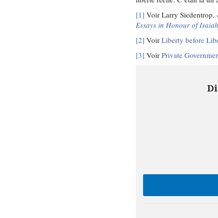
[1]
Voir Larry Siedentrop, 
Essays in Honour of Isaiah
[2]
Voir
Liberty before Li
[3]
Voir
Private Governmen
Di