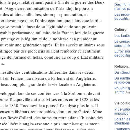
 fois le pays relativement pacifié (fin de la guerre des Deux
Désinform
t l’Angleterre, colonisation de l’Irlande), le pouvoir
n’arrive p
r des affaires militaires, sinon par procuration, et
Les progr
éducatifs
sérer davantage dans l’ordre économique, alors que le rôle
çaise restait la base de sa légitimité et de son pouvoir.
Culture
oyable performance militaire de la France lors de la guerre
Les fantô
 prestige et la légitimité de la noblesse et a pu aider au
Le consen
ait venir une génération après. Et les succès militaires sous
sans limit
irigée par des plébéiens allaient renforcer ce sentiment
Eurovisio
géopoliti
tige de l’armée et, hélas, conduire au coup d’État militaire
éon.
Religion, 
t résulté des centralisations différentes dans les deux
Du «Siècle
utif en France ; au niveau du Parlement en Angleterre.
Du Panthéo
religio-ce
é beaucoup plus grande de la vie locale en Angleterre.
Pouvoir sp
éveloppait lors de ses conférences à la Sorbonne, devant
Trump
Ant
jeune Tocqueville qui a suivi ses cours entre 1828 et les
Vie polit
s de 1830. Tocqueville a poussé l’analyse plus loin. Il
Plus-value
penseurs libéraux remarquables, dont, outre Guizot, Mme
impositio
 et Royer-Collard, des noms en retrait dans l’histoire des
Lois fin de
nsée libérale anglo-saxonne a pris une place quasiment
intentions
tant chez eux, soutient Larry Siedentrop, qu’on doit
L’autodes