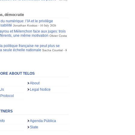
ons, démocratie
du numérique: l’IA et le privilège
sabilité
10 July 2026
Jonathan Koskas
ayrou et Mélenchon face aux juges: trois
ifférents, une même motivation
Olivier Costa
a politique française ne peut plus se
la seule échelle nationale
8
Sacha Courtial
ORE ABOUT TELOS
About
 Us
Legal Notice
 Protocol
RTNERS
nfo
Agenda Pública
Slate