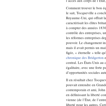
l’accès aux corps de l’État,
Comment trouver le bon équi
le sait, Tocqueville a concl
Royaume-Uni, qui offrait la 
caractérisait les élites brit
à compter des années 1830, 
contrôle des entreprises, u
les réformes entreprises d
pouvoir. Le changement inst
mais il avait permis un mai
figée, « éternelle » telle qu
chronique des Bridgerton
e
central. Les États-Unis au 
égalitaire, avec une forte 
d’opportunités sociales au
Il en résultait chez Tocquev
pouvait entendre en Grand
contemporain et ami, John S
en définissant la liberté c
vienne (de l’État, de l’entr
liberté pour les autres. Cer