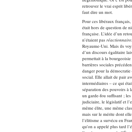
retrouver le vrai esprit lib
faut dire un mot.
Pour ces libéraux français
était hors de question de n
française. L’idée d’un retour
n’étaient pas
réactionnaire
Royaume-Uni. Mais ils voya
d’un discours égalitaire lai
permettait à la bourgeoisie
barrières sociales précédent
danger pour la démocratie e
social. Elle allait de pair a
intermédiaires – ce qui ét
séparation des pouvoirs à l
un garde-fou suffisant ; les
judiciaire, le législatif et 
même élite, une même classe
mais sur le mérite dont elle
l’élitisme a survécu en Fra
qu’on a appelé plus tard l’