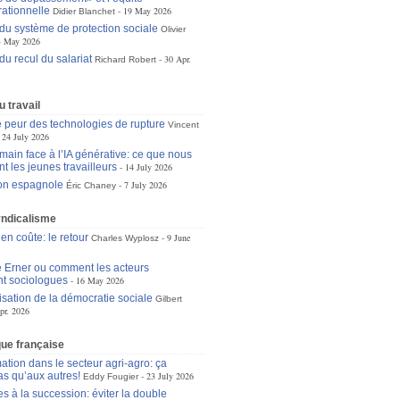
rationnelle
19 May 2026
Didier Blanchet
 du système de protection sociale
Olivier
3 May 2026
du recul du salariat
30 Apr.
Richard Robert
 travail
 peur des technologies de rupture
Vincent
24 July 2026
main face à l’IA générative: ce que nous
t les jeunes travailleurs
14 July 2026
ion espagnole
7 July 2026
Éric Chaney
yndicalisme
 en coûte: le retour
9 June
Charles Wyplosz
 Erner ou comment les acteurs
t sociologues
16 May 2026
isation de la démocratie sociale
Gilbert
pr. 2026
ique française
ation dans le secteur agri-agro: ça
as qu’aux autres!
23 July 2026
Eddy Fougier
s à la succession: éviter la double