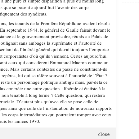
 à une pure et simple disparition à plus ou moins long
es que se posent aujourd’hui l’avenir des corps
ifiquement des syndicats.
ions, les tenants de la Première République avaient résolu
 En septembre 1944, le général de Gaulle faisait devant le
stance et le gouvernement provisoire, réunis au Palais de
 soulignait sans ambages la suprématie et l’autorité de
ntant de l’intérêt général qui devait toujours l’emporter
s et corporatistes d’où qu’ils viennent. Certes aujourd’hui,
 sont ceux qui considèrent Emmanuel Macron comme un
idence. Mais certains contextes du passé ne constituent-ils
repères, lui qui se réfère souvent à l’autorité de l’État ?
reste un personnage politique ambigu mais, par-delà ce
us concrète une autre question : libérale et étatiste à la
ou non tenable à long terme ? Cette question, qui restera
ruciale. D’autant plus qu’avec elle se pose celle de
ées ainsi que celle de l’instauration de nouveaux rapports
 et les corps intermédiaires qui pourraient rompre avec ceux
uis les années 1970.
close