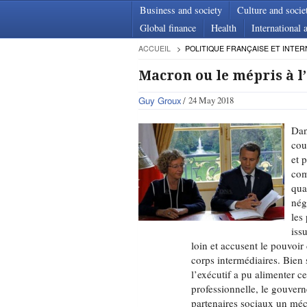
Business and society
Culture and socie
Global finance
Health
International a
ACCUEIL
POLITIQUE FRANÇAISE ET INTER
Macron ou le mépris à l
Guy Groux
24 May 2018
Dan
cou
et 
com
qua
nég
les
iss
loin et accusent le pouvoir
corps intermédiaires. Bien 
l’exécutif a pu alimenter c
professionnelle, le gouvern
partenaires sociaux un méco