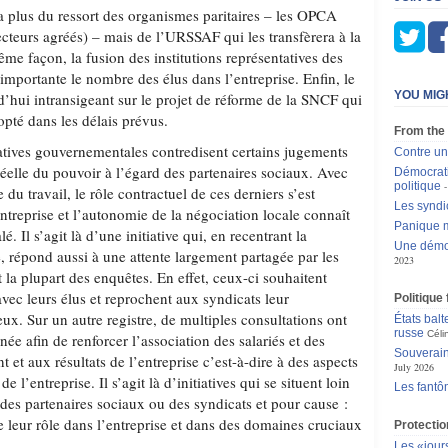
a plus du ressort des organismes paritaires – les OPCA
ecteurs agréés) – mais de l’URSSAF qui les transfèrera à la
me façon, la fusion des institutions représentatives des
importante le nombre des élus dans l’entreprise. Enfin, le
YOU MIG
’hui intransigeant sur le projet de réforme de la SNCF qui
pté dans les délais prévus.
From the
tiatives gouvernementales contredisent certains jugements
Contre un 
réelle du pouvoir à l’égard des partenaires sociaux. Avec
Démocrati
politique
du travail, le rôle contractuel de ces derniers s’est
Les syndic
ntreprise et l’autonomie de la négociation locale connaît
Panique m
. Il s’agit là d’une initiative qui, en recentrant la
Une démoc
e, répond aussi à une attente largement partagée par les
2023
la plupart des enquêtes. En effet, ceux-ci souhaitent
vec leurs élus et reprochent aux syndicats leur
Politique
ux. Sur un autre registre, de multiples consultations ont
États balt
russe
Céli
née afin de renforcer l’association des salariés et des
Souverain
 et aux résultats de l’entreprise c’est-à-dire à des aspects
July 2026
 l’entreprise. Il s’agit là d’initiatives qui se situent loin
Les fantô
 des partenaires sociaux ou des syndicats et pour cause :
re leur rôle dans l’entreprise et dans des domaines cruciaux
Protectio
Les «jour