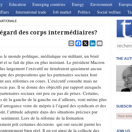
ty
Education
Emerging countries
Energy
Environment
Europe
ffairs
International trade
Job market
Politics
Social welfare
Ta
NATIONALE
’égard des corps intermédiaires?
Print
Facebook
X
LinkedIn
Email
s le monde politique, médiatique ou militant, un bruit
THE AU
rt et se fait de plus en plus insistant. Le président Macron
plus largement l’exécutif ne tiendraient quasiment aucun
pte des propositions que les partenaires sociaux font
nt aux réformes en cours. L’exécutif consulte mais ne
ocie pas. Il se donne des objectifs par rapport auxquels
 partenaires sociaux ont peu ou pas de prises. Certains,
us de la gauche de la gauche ou d’ailleurs, vont même plus
 d’arrogance voire de mépris à l’égard des syndicats et des
SUBSCRI
sûr, l’attitude adoptée dans des situations précises par
e sentiment. Lors de la réforme de la formation
ement prit certaines décisions qui ont suscité parmi les
ntentement bien réel. Il en est ainsi de la collecte des
JOIN US