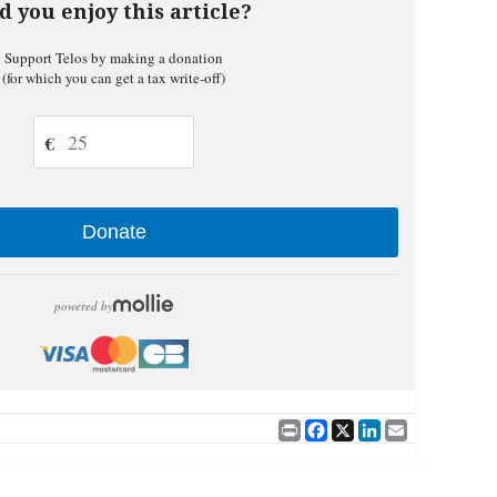
d you enjoy this article?
Support Telos by making a donation
(for which you can get a tax write-off)
€
Donate
powered by
Print
Facebook
X
LinkedIn
Email