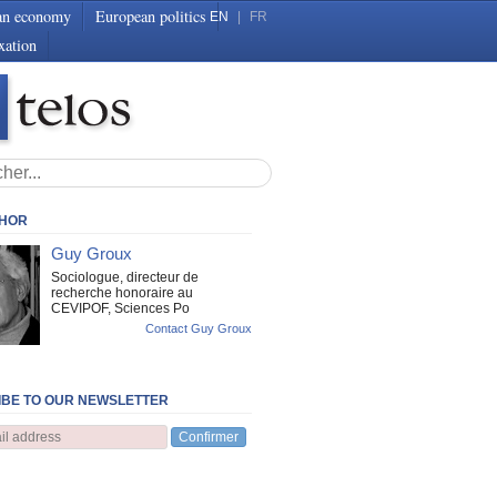
an economy
European politics
EN
|
FR
xation
THOR
Guy Groux
Sociologue, directeur de
recherche honoraire au
CEVIPOF, Sciences Po
Contact Guy Groux
BE TO OUR NEWSLETTER
Confirmer