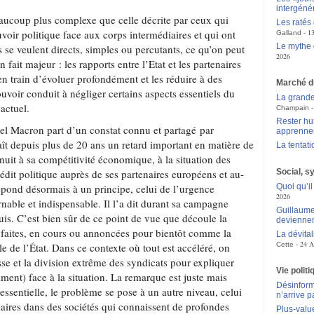
intergéné
beaucoup plus complexe que celle décrite par ceux qui
Les ratés
voir politique face aux corps intermédiaires et qui ont
1
Galland
Le mythe 
s se veulent directs, simples ou percutants, ce qu’on peut
2026
n fait majeur : les rapports entre l’Etat et les partenaires
en train d’évoluer profondément et les réduire à des
Marché du
voir conduit à négliger certains aspects essentiels du
La grande
 actuel.
Champain
Rester hu
el Macron part d’un constat connu et partagé par
apprennen
ît depuis plus de 20 ans un retard important en matière de
La tentat
nuit à sa compétitivité économique, à la situation des
édit politique auprès de ses partenaires européens et au-
Social, s
répond désormais à un principe, celui de l’urgence
Quoi qu’il
2026
urnable et indispensable. Il l’a dit durant sa campagne
Guillaume
puis. C’est bien sûr de ce point de vue que découle la
deviennen
 faites, en cours ou annoncées pour bientôt comme la
La dévital
24 A
le de l’État. Dans ce contexte où tout est accéléré, on
Cette
sse et la division extrême des syndicats pour expliquer
Vie polit
raiment) face à la situation. La remarque est juste mais
Désinform
 essentielle, le problème se pose à un autre niveau, celui
n’arrive p
iaires dans des sociétés qui connaissent de profondes
Plus-value