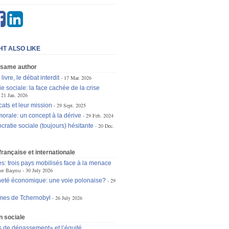
HT ALSO LIKE
 same author
livre, le débat interdit
17 Mar. 2026
e sociale: la face cachée de la crise
21 Jan. 2026
ats et leur mission
29 Sept. 2025
orale: un concept à la dérive
29 Feb. 2024
ratie sociale (toujours) hésitante
20 Dec.
 française et internationale
es: trois pays mobilisés face à la menace
30 July 2026
ne Bayou
eté économique: une voie polonaise?
29
mes de Tchernobyl
26 July 2026
n sociale
s de dépassement» et l’équité