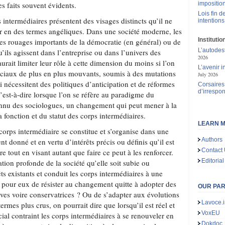
es faits souvent évidents.
impositio
Lois fin de
s intermédiaires présentent des visages distincts qu’il ne
intentions
der en des termes angéliques. Dans une société moderne, les
Instituti
des rouages importants de la démocratie (en général) ou de
L’autodes
u’ils agissent dans l’entreprise ou dans l’univers des
2026
urait limiter leur rôle à cette dimension du moins si l’on
L’avenir 
sociaux de plus en plus mouvants, soumis à des mutations
July 2026
i nécessitent des politiques d’anticipation et de réformes
Corsaires 
d’irrespon
est-à-dire lorsque l’on se réfère au paradigme du
nnu des sociologues, un changement qui peut mener à la
a fonction et du statut des corps intermédiaires.
LEARN M
 corps intermédiaire se constitue et s’organise dans une
Authors
 donné et en vertu d’intérêts précis ou définis qu’il est
Contact
e tout en visant autant que faire ce peut à les renforcer.
Editorial
ation profonde de la société qu’elle soit subie ou
rêts existants et conduit les corps intermédiaires à une
-il pour eux de résister au changement quitte à adopter des
OUR PA
ives voire conservatrices ? Ou de s’adapter aux évolutions
Lavoce.i
termes plus crus, on pourrait dire que lorsqu’il est réel et
VoxEU
al contraint les corps intermédiaires à se renouveler en
Dokdoc