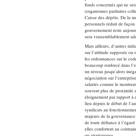
fonds concernés qui ne ser
(organismes paritaires coll
Caisse des dépôts. De la mê
personnels réduit de façon 
gouvernement reste aujourd
sera vraisemblablement ado
Mais ailleurs, d’autres ini
sur l’attitude supposée ou 
les ordonnances sur le code 
beaucoup renforcé dans l’e
un niveau jusqu’alors inégalé
négociation sur l’entrepris
salariés comme le montrent 
souvent plus de proximité a
éloignement par rapport à e
lieu depuis le début de l’an
syndicats au fonctionnement
majeurs de la gouvernance de
de toute défiance à l’égard
elles confortent au contrai
ou stratégiques.