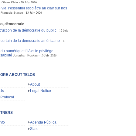
n
20 July 2026
Olivier Klein
 vie: l’essentiel est d’être au clair sur nos
13 July 2026
François Stasse
ons, démocratie
truction de la démocratie du public
12 July
incertain de la démocratie américaine
11
du numérique: l’IA et le privilège
sabilité
10 July 2026
Jonathan Koskas
ORE ABOUT TELOS
About
 Us
Legal Notice
 Protocol
RTNERS
nfo
Agenda Pública
Slate