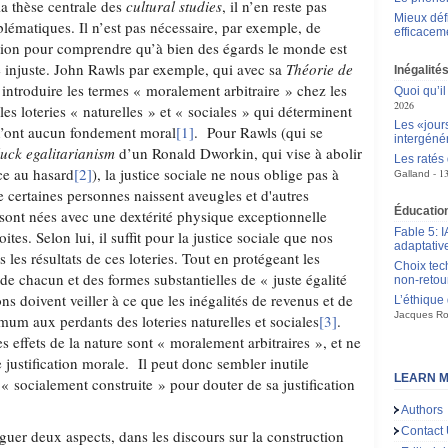
 la thèse centrale des
cultural studies
, il n’en reste pas
Mieux déf
lématiques. Il n’est pas nécessaire, par exemple, de
efficacem
tion pour comprendre qu’à bien des égards le monde est
e injuste. John Rawls par exemple, qui avec sa
Théorie de
Inégalité
 introduire les termes « moralement arbitraire » chez les
Quoi qu’il
2026
es loteries « naturelles » et « sociales » qui déterminent
Les «jour
 n’ont aucun fondement moral
[1]
. Pour Rawls (qui se
intergéné
luck egalitarianism
d’un Ronald Dworkin, qui vise à abolir
Les ratés
ace au hasard
[2]
), la justice sociale ne nous oblige pas à
1
Galland
ue certaines personnes naissent aveugles et d'autres
Éducation
 sont nées avec une dextérité physique exceptionnelle
Fable 5: I
tes. Selon lui, il suffit pour la justice sociale que nos
adaptativ
s les résultats de ces loteries. Tout en protégeant les
Choix tec
de chacun et des formes substantielles de « juste égalité
non-retou
ons doivent veiller à ce que les inégalités de revenus et de
L’éthique
Jacques Ro
mum aux perdants des loteries naturelles et sociales
[3]
.
 effets de la nature sont « moralement arbitraires », et ne
e justification morale. Il peut donc sembler inutile
LEARN M
 « socialement construite » pour douter de sa justification
Authors
Contact
inguer deux aspects, dans les discours sur la construction