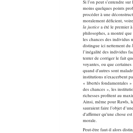
Si l’on peut s’entendre sur
moins quelques points prob
procéder à une déconstruc
moralement déficient, voir
la justice
a été le premier à
philosophes, a montré que l
les chances des individus
distingue ici nettement du
l’inégalité des individus f
tenter de corriger le fait q
voyantes, ou que certaines
quand d'autres sont maladroi
institutions n'exacerbent pa
« libertés fondamentales » 
des chances », les instituti
richesses profitent au maxi
Ainsi, même pour Rawls, les
sauraient faire l’objet d’un
d'affirmer qu'une chose est
morale.
Peut-être faut-il alors dist