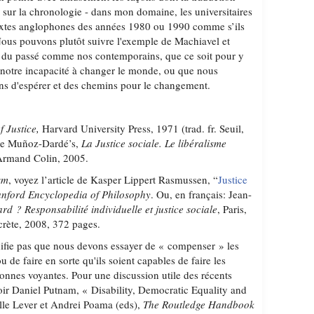
 sur la chronologie - dans mon domaine, les universitaires
textes anglophones des années 1980 ou 1990 comme s’ils
ous pouvons plutôt suivre l'exemple de Machiavel et
urs du passé comme nos contemporains, que ce soit pour y
à notre incapacité à changer le monde, ou que nous
ons d'espérer et des chemins pour le changement.
f Justice,
Harvard University Press, 1971 (trad. fr. Seuil,
que Muñoz-Dardé’s,
La Justice sociale. Le libéralisme
Armand Colin, 2005.
sm
, voyez l’article de Kasper Lippert Rasmussen, “
Justice
anford Encyclopedia of Philosophy
. Ou, en français: Jean-
ard ? Responsabilité individuelle et justice sociale
, Paris,
crète, 2008, 372 pages.
nifie pas que nous devons essayer de « compenser » les
u de faire en sorte qu'ils soient capables de faire les
nnes voyantes. Pour une discussion utile des récents
voir Daniel Putnam, « Disability, Democratic Equality and
lle Lever et Andrei Poama (eds),
The Routledge Handbook