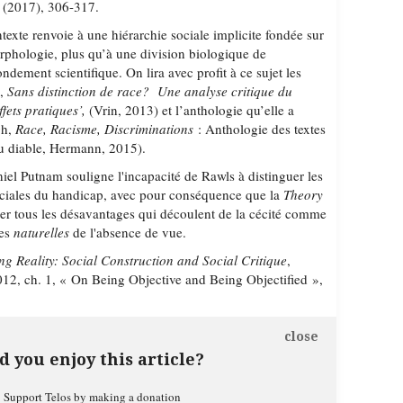
(2017), 306-317.
exte renvoie à une hiérarchie sociale implicite fondée sur
orphologie, plus qu’à une division biologique de
ndement scientifique. On lira avec profit à ce sujet les
e,
Sans distinction de race? Une analyse critique du
ffets pratiques’,
(Vrin, 2013) et l’anthologie qu’elle a
gh,
Race, Racisme, Discriminations
: Anthologie des textes
u diable, Hermann, 2015).
iel Putnam souligne l'incapacité de Rawls à distinguer les
ociales du handicap, avec pour conséquence que la
Theory
ter tous les désavantages qui découlent de la cécité comme
ces
naturelles
de l'absence de vue.
ing Reality: Social Construction and Social Critique
,
012, ch. 1, « On Being Objective and Being Objectified »,
close
d you enjoy this article?
Support Telos by making a donation