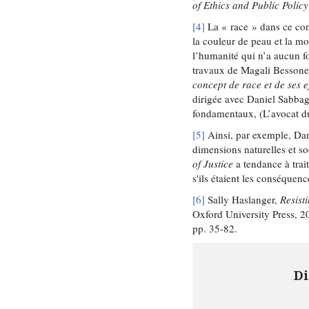
of Ethics and Public Policy
[4]
La « race » dans ce cont
la couleur de peau et la m
l’humanité qui n’a aucun fo
travaux de Magali Besson
concept de race et de ses e
dirigée avec Daniel Sabba
fondamentaux, (L’avocat d
[5]
Ainsi, par exemple, Dan
dimensions naturelles et s
of Justice
a tendance à trai
s'ils étaient les conséquen
[6]
Sally Haslanger,
Resist
Oxford University Press, 2
pp. 35-82.
Di