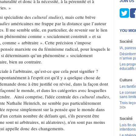
naturalité et donc à la nécessité, à la pérennité et à
JOIN US
ries. »
ni spécialiste des
cultural studies
), mais cette brève
tudies
américaines me frappe par la distance que l’auteur
s. Il me semble utile, en particulier, de revenir sur le lien
YOU MIG
un phénomène comme « socialement construit » et sa
, comme « arbitraire ». Cette précision s’impose
Société
pensée marxiste ou du féminisme radical, pour lesquels le
IA, pares
Désinform
ont si déterminants qu’un phénomène « socialement
n’arrive p
raire, bien au contraire.
Les progr
éducatifs
iale à l'arbitraire, qu’est-ce que cela peut signifier ?
 spontanément à l'esprit est qu'il y a quelque chose de
Culture
demande donc à être justifié ou révisé, dans la façon dont
Les fantô
 façonné le monde, et dans les catégories avec lesquelles
Le consen
ndre. Ainsi comprise, l'idée centrale des
cultural studies
,
sans limit
ente Nathalie Heinrich, ne semble pas particulièrement
Trois leç
2026
idée repose simplement sur la pensée que le monde dans
d'un certain nombre de défauts qui, s'ils peuvent être
Société
 ne sont ni arbitraires, ni aléatoires), n'en sont pas moins
Lois fin de
 qui appelle donc des changements.
intentions
Le phén