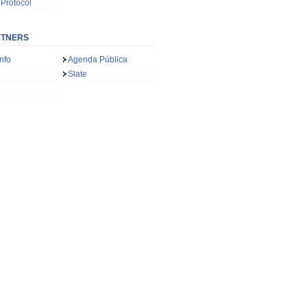
 Protocol
RTNERS
nfo
Agenda Pública
Slate