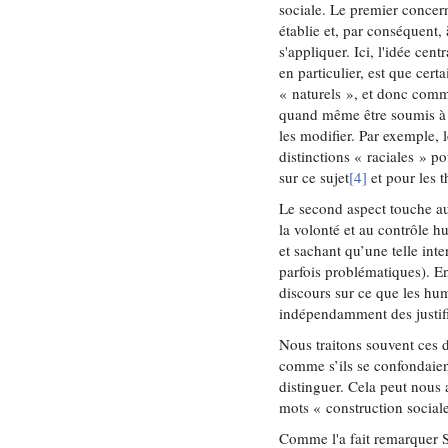
sociale. Le premier concerne
établie et, par conséquent,
s'appliquer. Ici, l'idée cent
en particulier, est que cer
« naturels », et donc comme
quand même être soumis à 
les modifier. Par exemple, l
distinctions « raciales » 
sur ce sujet
[4]
et pour les 
Le second aspect touche au
la volonté et au contrôle h
et sachant qu’une telle int
parfois problématiques). En
discours sur ce que les hu
indépendamment des justif
Nous traitons souvent ces 
comme s’ils se confondaient
distinguer. Cela peut nous 
mots « construction social
Comme l'a fait remarquer S