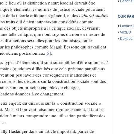
Editorial
 le lieu où la distinction naturel/social devrait être
 à quels éléments les normes de justice sociale pourraient
rale de la théorie critique en général, et des
cultural studies
OUR PA
tains traits qui étaient auparavant considérés comme
Lavoce.i
 des objets impropres à la critique sociale, devraient
VoxEU
une telle critique, que nous soyons ou non en mesure de
Dokdoc
es distinctions sexuelles pour les féministes, ou les
pour les philosophes comme Magali Bessone qui travaillent
théoriciens postcoloniaux
[5]
.
x types d’éléments qui sont susceptibles d'être soumises à
umains (quelques difficultés que cela présente par ailleurs
ervention peut avoir des conséquences inattendues et
 ce sens, les discours sur la construction sociale sont des
mains sont en principe capables de changer,
ications données à ce changement.
deux enjeux du discours sur la « construction sociale »
. Mais, si l’on veut raisonner rigoureusement, il faut les
aider à mieux comprendre une utilisation particulière des
e ».
ally Haslanger dans un article important, parler de