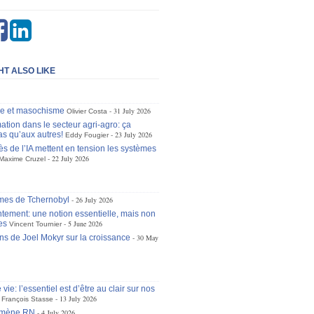
HT ALSO LIKE
se et masochisme
31 July 2026
Olivier Costa
ation dans le secteur agri-agro: ça
as qu’aux autres!
23 July 2026
Eddy Fougier
ès de l’IA mettent en tension les systèmes
22 July 2026
Maxime Cruzel
mes de Tchernobyl
26 July 2026
tement: une notion essentielle, mais non
es
5 June 2026
Vincent Tournier
ons de Joel Mokyr sur la croissance
30 May
 vie: l’essentiel est d’être au clair sur nos
13 July 2026
François Stasse
omène RN
4 July 2026