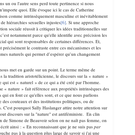
ns un ou l'autre sens perd toute pertinence si nous
 n'importe quoi. Elle évoque ici le cas de Catherine
aison comme intrinsèquement masculine et inévitablement
de hiérarchies sexuelles injustes
[6]
. Si une approche
tion sociale réussit à critiquer les idées traditionnelles sur
’est notamment parce qu'elle identifie avec précision les
al qui sont responsables de certaines différences. Et,
st précisément le contraste entre ces mécanismes et les
mes naturels qui permet d’espérer qu’un changement
 nous met en garde sur un point. Le terme même de
la tradition aristotélicienne, le discours sur la « nature »
e qui est « naturel » de ce qui a été créé par l'homme.
rme « nature » fait référence aux propriétés intrinsèques des
s qui en font ce qu'elles sont, et ce que nous parlions
des couteaux et des institutions politiques, ou de
. C'est pourquoi Sally Haslanger attire notre attention sur
tout discours sur la "nature" est antiféministe. En clin
tion de Simone de Beauvoir selon on ne naît pas femme, on
 écrit ainsi : « En reconnaissant que je ne suis pas
par
che pas à la question plus large de savoir si j'ai une