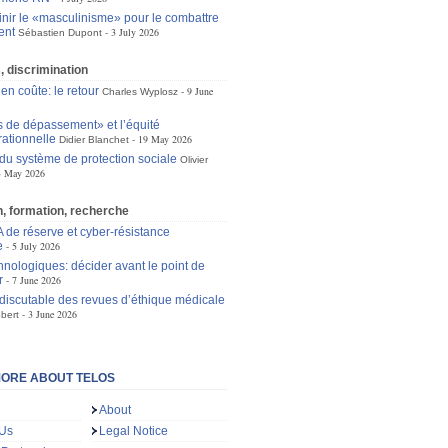
inir le «masculinisme» pour le combattre
ent
3 July 2026
Sébastien Dupont
s, discrimination
 en coûte: le retour
9 June
Charles Wyplosz
s de dépassement» et l’équité
rationnelle
19 May 2026
Didier Blanchet
 du système de protection sociale
Olivier
3 May 2026
, formation, recherche
A de réserve et cyber-résistance
e
5 July 2026
hnologiques: décider avant le point de
r
7 June 2026
 discutable des revues d’éthique médicale
3 June 2026
bert
ORE ABOUT TELOS
About
 Us
Legal Notice