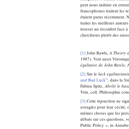
peut nous induire en erreur
francophones traitent les 
étaient parus récemment. N
traiter les meilleurs aute
trouver un réconfort face 
cherchions plutôt des rais
[1]
John Rawls,
A Theory o
1987). Voir aussi Véroni
égalitaire de John Rawls
, 
[2]
Sur le
luck egalitariani
and Bad Luck
”, dans la
St
Fabien Spitz,
Abolir le has
Vrin, coll. Philosophie con
[3]
Cette injonction ne sig
aveugles pour leur cécité, o
mêmes choses que les perso
débats sur ces questions, 
Public Policy », in Annabe