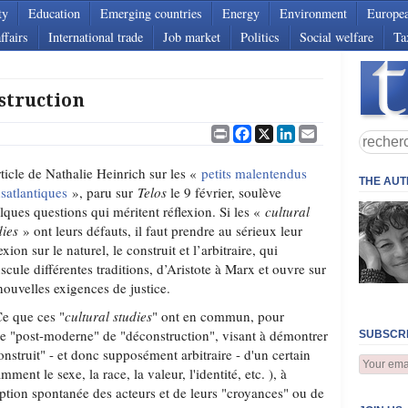
ty
Education
Emerging countries
Energy
Environment
Europe
ffairs
International trade
Job market
Politics
Social welfare
Ta
struction
Print
Facebook
X
LinkedIn
Email
rticle de Nathalie Heinrich sur les «
petits malentendus
THE AU
nsatlantiques
», paru sur
Telos
le 9 février, soulève
lques questions qui méritent réflexion. Si les «
cultural
dies
» ont leurs défauts, il faut prendre au sérieux leur
exion sur le naturel, le construit et l’arbitraire, qui
scule différentes traditions, d’Aristote à Marx et ouvre sur
nouvelles exigences de justice.
Ce que ces "
cultural studies
" ont en commun, pour
mme "post-moderne" de "déconstruction", visant à démontrer
SUBSCRI
onstruit" - et donc supposément arbitraire - d'un certain
ent le sexe, la race, la valeur, l'identité, etc. ), à
eption spontanée des acteurs et de leurs "croyances" ou de