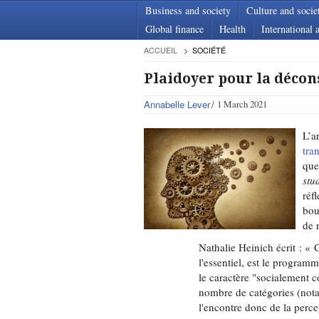
Business and society
Culture and socie
Global finance
Health
International a
ACCUEIL
SOCIÉTÉ
Plaidoyer pour la décon
Annabelle Lever
1 March 2021
L’a
tra
que
stu
réfl
bou
de 
Nathalie Heinich écrit : « 
l'essentiel, est le progra
le caractère "socialement c
nombre de catégories (notamm
l'encontre donc de la perc