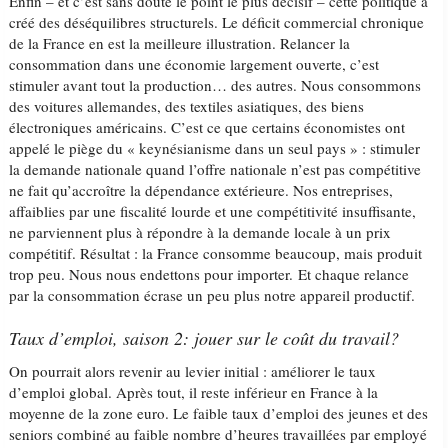
Enfin – et c’est sans doute le point le plus décisif – cette politique a
créé des déséquilibres structurels. Le déficit commercial chronique
de la France en est la meilleure illustration. Relancer la
consommation dans une économie largement ouverte, c’est
stimuler avant tout la production… des autres. Nous consommons
des voitures allemandes, des textiles asiatiques, des biens
électroniques américains. C’est ce que certains économistes ont
appelé le piège du « keynésianisme dans un seul pays » : stimuler
la demande nationale quand l’offre nationale n’est pas compétitive
ne fait qu’accroître la dépendance extérieure. Nos entreprises,
affaiblies par une fiscalité lourde et une compétitivité insuffisante,
ne parviennent plus à répondre à la demande locale à un prix
compétitif. Résultat : la France consomme beaucoup, mais produit
trop peu. Nous nous endettons pour importer. Et chaque relance
par la consommation écrase un peu plus notre appareil productif.
Taux d’emploi, saison 2: jouer sur le coût du travail?
On pourrait alors revenir au levier initial : améliorer le taux
d’emploi global. Après tout, il reste inférieur en France à la
moyenne de la zone euro. Le faible taux d’emploi des jeunes et des
seniors combiné au faible nombre d’heures travaillées par employé