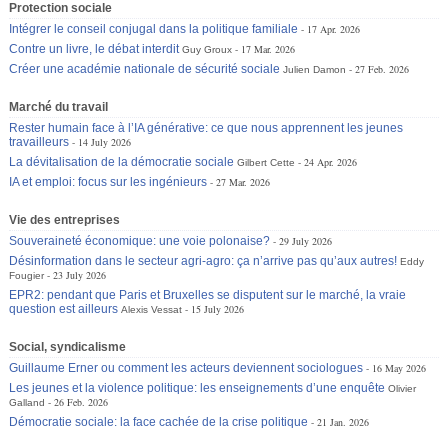
Protection sociale
Intégrer le conseil conjugal dans la politique familiale
17 Apr. 2026
Contre un livre, le débat interdit
17 Mar. 2026
Guy Groux
Créer une académie nationale de sécurité sociale
27 Feb. 2026
Julien Damon
Marché du travail
Rester humain face à l’IA générative: ce que nous apprennent les jeunes
travailleurs
14 July 2026
La dévitalisation de la démocratie sociale
24 Apr. 2026
Gilbert Cette
IA et emploi: focus sur les ingénieurs
27 Mar. 2026
Vie des entreprises
Souveraineté économique: une voie polonaise?
29 July 2026
Désinformation dans le secteur agri-agro: ça n’arrive pas qu’aux autres!
Eddy
23 July 2026
Fougier
EPR2: pendant que Paris et Bruxelles se disputent sur le marché, la vraie
question est ailleurs
15 July 2026
Alexis Vessat
Social, syndicalisme
Guillaume Erner ou comment les acteurs deviennent sociologues
16 May 2026
Les jeunes et la violence politique: les enseignements d’une enquête
Olivier
26 Feb. 2026
Galland
Démocratie sociale: la face cachée de la crise politique
21 Jan. 2026