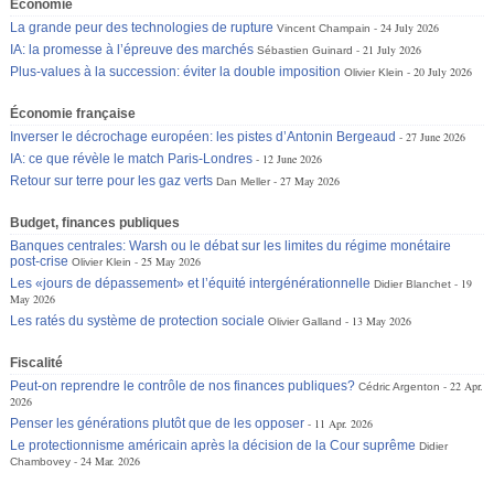
Économie
La grande peur des technologies de rupture
24 July 2026
Vincent Champain
IA: la promesse à l’épreuve des marchés
21 July 2026
Sébastien Guinard
Plus-values à la succession: éviter la double imposition
20 July 2026
Olivier Klein
Économie française
Inverser le décrochage européen: les pistes d’Antonin Bergeaud
27 June 2026
IA: ce que révèle le match Paris-Londres
12 June 2026
Retour sur terre pour les gaz verts
27 May 2026
Dan Meller
Budget, finances publiques
Banques centrales: Warsh ou le débat sur les limites du régime monétaire
post-crise
25 May 2026
Olivier Klein
Les «jours de dépassement» et l’équité intergénérationnelle
19
Didier Blanchet
May 2026
Les ratés du système de protection sociale
13 May 2026
Olivier Galland
Fiscalité
Peut-on reprendre le contrôle de nos finances publiques?
22 Apr.
Cédric Argenton
2026
Penser les générations plutôt que de les opposer
11 Apr. 2026
Le protectionnisme américain après la décision de la Cour suprême
Didier
24 Mar. 2026
Chambovey