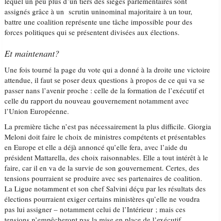
lequel un peu plus d’un tiers des sièges parlementaires sont
assignés grâce à un scrutin uninominal majoritaire à un tour,
battre une coalition représente une tâche impossible pour des
forces politiques qui se présentent divisées aux élections.
Et maintenant?
Une fois tourné la page du vote qui a donné à la droite une victoire
attendue, il faut se poser deux questions à propos de ce qui va se
passer nans l’avenir proche : celle de la formation de l’exécutif et
celle du rapport du nouveau gouvernement notamment avec
l’Union Européenne.
La première tâche n’est pas nécessairement la plus difficile. Giorgia
Meloni doit faire le choix de ministres compétents et présentables
en Europe et elle a déjà annoncé qu’elle fera, avec l’aide du
président Mattarella, des choix raisonnables. Elle a tout intérêt à le
faire, car il en va de la survie de son gouvernement. Certes, des
tensions pourraient se produire avec ses partenaires de coalition.
La Ligue notamment et son chef Salvini déçu par les résultats des
élections pourraient exiger certains ministères qu’elle ne voudra
pas lui assigner – notamment celui de l’Intérieur ; mais ces
tensions n’empêcheront pas la mise en place de l’exécutif.