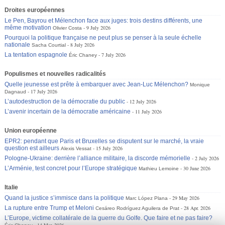
Droites européennes
Le Pen, Bayrou et Mélenchon face aux juges: trois destins différents, une
même motivation
9 July 2026
Olivier Costa
Pourquoi la politique française ne peut plus se penser à la seule échelle
nationale
8 July 2026
Sacha Courtial
La tentation espagnole
7 July 2026
Éric Chaney
Populismes et nouvelles radicalités
Quelle jeunesse est prête à embarquer avec Jean-Luc Mélenchon?
Monique
17 July 2026
Dagnaud
L’autodestruction de la démocratie du public
12 July 2026
L’avenir incertain de la démocratie américaine
11 July 2026
Union européenne
EPR2: pendant que Paris et Bruxelles se disputent sur le marché, la vraie
question est ailleurs
15 July 2026
Alexis Vessat
Pologne-Ukraine: derrière l’alliance militaire, la discorde mémorielle
2 July 2026
L’Arménie, test concret pour l’Europe stratégique
30 June 2026
Mathieu Lemoine
Italie
Quand la justice s’immisce dans la politique
29 May 2026
Marc López Plana
La rupture entre Trump et Meloni
28 Apr. 2026
Cesáreo Rodríguez Aguilera de Prat
L’Europe, victime collatérale de la guerre du Golfe. Que faire et ne pas faire?
14 Mar. 2026