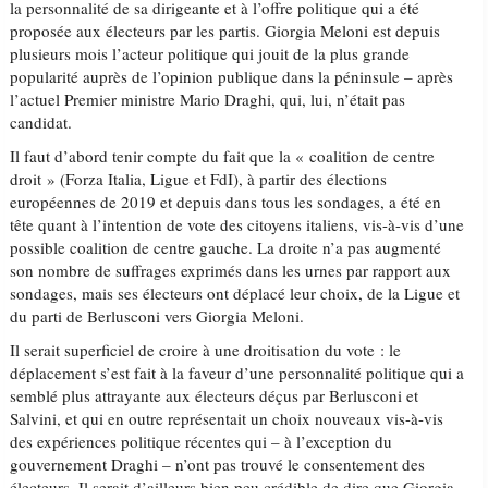
la personnalité de sa dirigeante et à l’offre politique qui a été
proposée aux électeurs par les partis. Giorgia Meloni est depuis
plusieurs mois l’acteur politique qui jouit de la plus grande
popularité auprès de l’opinion publique dans la péninsule – après
l’actuel Premier ministre Mario Draghi, qui, lui, n’était pas
candidat.
Il faut d’abord tenir compte du fait que la « coalition de centre
droit » (Forza Italia, Ligue et FdI), à partir des élections
européennes de 2019 et depuis dans tous les sondages, a été en
tête quant à l’intention de vote des citoyens italiens, vis-à-vis d’une
possible coalition de centre gauche. La droite n’a pas augmenté
son nombre de suffrages exprimés dans les urnes par rapport aux
sondages, mais ses électeurs ont déplacé leur choix, de la Ligue et
du parti de Berlusconi vers Giorgia Meloni.
Il serait superficiel de croire à une droitisation du vote : le
déplacement s’est fait à la faveur d’une personnalité politique qui a
semblé plus attrayante aux électeurs déçus par Berlusconi et
Salvini, et qui en outre représentait un choix nouveaux vis-à-vis
des expériences politique récentes qui – à l’exception du
gouvernement Draghi – n’ont pas trouvé le consentement des
électeurs. Il serait d’ailleurs bien peu crédible de dire que Giorgia