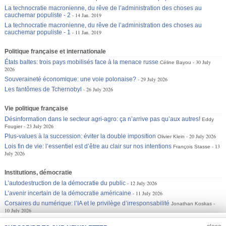
La technocratie macronienne, du rêve de l’administration des choses au
cauchemar populiste - 2
14 Jan. 2019
La technocratie macronienne, du rêve de l’administration des choses au
cauchemar populiste - 1
11 Jan. 2019
Politique française et internationale
États baltes: trois pays mobilisés face à la menace russe
30 July
Céline Bayou
2026
Souveraineté économique: une voie polonaise?
29 July 2026
Les fantômes de Tchernobyl
26 July 2026
Vie politique française
Désinformation dans le secteur agri-agro: ça n’arrive pas qu’aux autres!
Eddy
23 July 2026
Fougier
Plus-values à la succession: éviter la double imposition
20 July 2026
Olivier Klein
Lois fin de vie: l’essentiel est d’être au clair sur nos intentions
13
François Stasse
July 2026
Institutions, démocratie
L’autodestruction de la démocratie du public
12 July 2026
L’avenir incertain de la démocratie américaine
11 July 2026
Corsaires du numérique: l’IA et le privilège d’irresponsabilité
Jonathan Koskas
10 July 2026
JOIN US
CLOSE