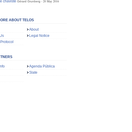
e chaviste
20 May 2016
Gérard Grunberg
ORE ABOUT TELOS
About
 Us
Legal Notice
 Protocol
RTNERS
nfo
Agenda Pública
Slate