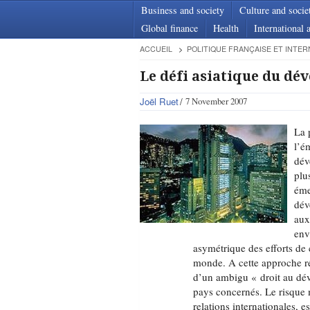
Business and society
Culture and socie
Global finance
Health
International a
ACCUEIL
POLITIQUE FRANÇAISE ET INTER
Le défi asiatique du d
Joël Ruet
7 November 2007
La 
l’é
dév
plu
éme
dév
aux
env
asymétrique des efforts de
monde. A cette approche ré
d’un ambigu « droit au dé
pays concernés. Le risque 
relations internationales, e