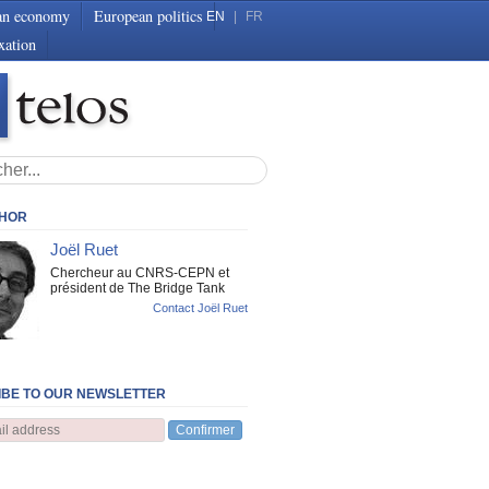
an economy
European politics
EN
|
FR
xation
THOR
Joël Ruet
Chercheur au CNRS-CEPN et
président de The Bridge Tank
Contact Joël Ruet
BE TO OUR NEWSLETTER
Confirmer