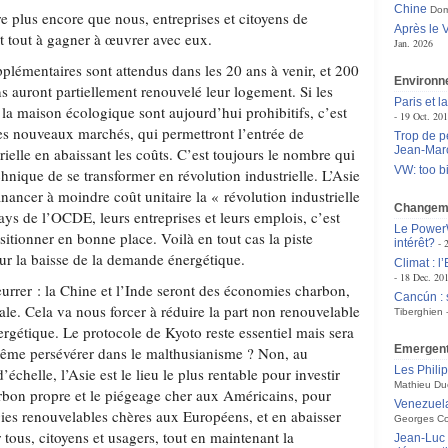
Chine
Dom
e plus encore que nous, entreprises et citoyens de
Après le 
 tout à gagner à œuvrer avec eux.
Jan. 2026
plémentaires sont attendus dans les 20 ans à venir, et 200
Environn
s auront partiellement renouvelé leur logement. Si les
Paris et l
la maison écologique sont aujourd’hui prohibitifs, c’est
19 Oct. 20
es nouveaux marchés, qui permettront l’entrée de
Trop de p
Jean-Marc
trielle en abaissant les coûts. C’est toujours le nombre qui
VW: too bi
hnique de se transformer en révolution industrielle. L’Asie
nancer à moindre coût unitaire la « révolution industrielle
Changeme
ays de l’OCDE, leurs entreprises et leurs emplois, c’est
Le PowerW
itionner en bonne place. Voilà en tout cas la piste
intérêt?
 sur la baisse de la demande énergétique.
Climat : l
18 Dec. 20
 leurrer : la Chine et l’Inde seront des économies charbon,
Cancún : 
pale. Cela va nous forcer à réduire la part non renouvelable
Tiberghien
gétique. Le protocole de Kyoto reste essentiel mais sera
Emergen
 même persévérer dans le malthusianisme ? Non, au
Les Philip
’échelle, l’Asie est le lieu le plus rentable pour investir
Mathieu Du
rbon propre et le piégeage cher aux Américains, pour
Venezuela
gies renouvelables chères aux Européens, et en abaisser
Georges Co
r tous, citoyens et usagers, tout en maintenant la
Jean-Luc 