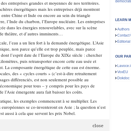
démocrati
es entreprises grandes et moyennes de nos territoires.
nchères énergétiques mais les entreprises déjà montrent
– entre Chine et Inde ou encore au sein du triangle
LEARN M
ère, l’Inde du charbon, l’Europe nucléaire. Les entreprises
cée dans les énergies renouvelables, avec sur la scène
Authors
de théâtre, et d’autres imminents…
Contact
Editorial
ocale, l’eau a un lien fort à la demande énergétique. L’Asie
nique, non parce qu’elle est trop peuplée, mais parce
s dont l’esprit date de l’Europe du XIXe siècle : chercher
OUR PA
kilomètres, puis retransporter encore cette eau usée et
Lavoce.i
ent. La composante énergétique de cette eau est énorme.
VoxEU
ales, des « cycles courts » (c’est-à-dire retraitement
Dokdoc
 usages différenciés, est non seulement possible au
s économique pour tous – y compris pour les pays de
 l’Asie émergente aura fait baisser les coûts.
atique, les exemples commencent à se multiplier. Les
 européennes se co-inventeront en Asie ; la question n’est
est aussi à cela que servent les prix Nobel.
close