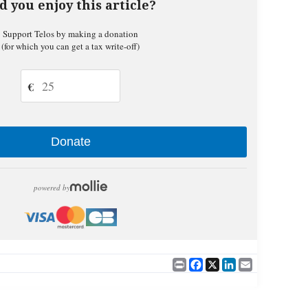
d you enjoy this article?
Support Telos by making a donation
(for which you can get a tax write-off)
€
Donate
powered by
Print
Facebook
X
LinkedIn
Email