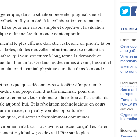
ggérer que, dans la situation présente, pragmatisme et
ïncider. Il y a intérêt à la collaboration entre nations
Et ce pour une raison simple et objective : la situation
YOU MIG
que et financière du monde contemporain.
From the
ental le plus efficace doit être recherché en priorité là où
Cette oppo
us fortes, où des nouvelles infrastructures se mettent en
ambiguë
ombre, qui vont structurer à long terme la demande et
Vers un n
e de l’humanité. Or dans les décennies à venir, l’essentiel
mondialis
Mittal ou
ccumulation du capital physique aura lieu dans le monde
émergent
Commerce
et pour quelques décennies sa « fenêtre d’opportunité
Sommet Tr
à-dire une proportion d’actifs maximale pour une
européen
eunes comme vieux minimale ; là se trouve l’essentiel de
Énergie: 
ale aujourd’hui. Et la révolution technologique en cours
l'OPEP n’e
May 2026
u’une menace, on peut y voir des opportunités
Cygnes no
omiques, qui seront nécessairement communes.
internatio
nvironnemental, car nous avons conscience qu’il existe en
Économie
ement « global » ; ce devrait l’être sur le plan