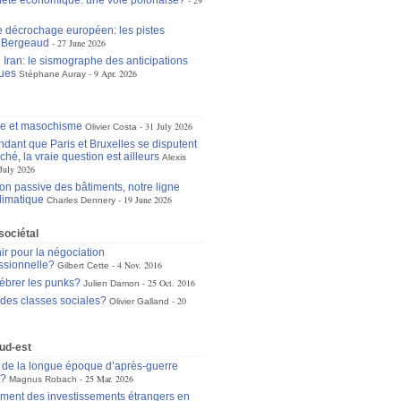
eté économique: une voie polonaise?
29
le décrochage européen: les pistes
n Bergeaud
27 June 2026
 Iran: le sismographe des anticipations
ues
9 Apr. 2026
Stéphane Auray
se et masochisme
31 July 2026
Olivier Costa
dant que Paris et Bruxelles se disputent
ché, la vraie question est ailleurs
Alexis
July 2026
ion passive des bâtiments, notre ligne
limatique
19 June 2026
Charles Dennery
sociétal
ir pour la négociation
essionnelle?
4 Nov. 2016
Gilbert Cette
lébrer les punks?
25 Oct. 2016
Julien Damon
 des classes sociales?
20
Olivier Galland
ud-est
in de la longue époque d’après-guerre
e?
25 Mar. 2026
Magnus Robach
ement des investissements étrangers en