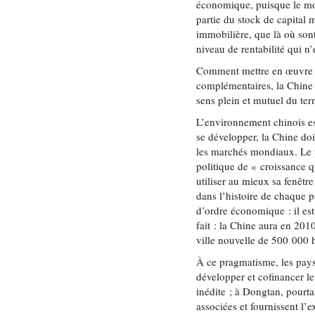
économique, puisque le m
partie du stock de capital m
immobilière, que là où sont
niveau de rentabilité qui n
Comment mettre en œuvre c
complémentaires, la Chine 
sens plein et mutuel du ter
L’environnement chinois es
se développer, la Chine do
les marchés mondiaux. Le p
politique de « croissance q
utiliser au mieux sa fenêt
dans l’histoire de chaque p
d’ordre économique : il est p
fait : la Chine aura en 201
ville nouvelle de 500 000 
À ce pragmatisme, les pay
développer et cofinancer l
inédite ; à Dongtan, pourta
associées et fournissent l’e