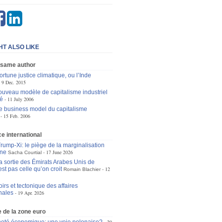
HT ALSO LIKE
 same author
rtune justice climatique, ou l’Inde
9 Dec. 2015
ouveau modèle de capitalisme industriel
é
11 July 2006
 le business model du capitalisme
15 Feb. 2006
 international
ump-Xi: le piège de la marginalisation
ne
17 June 2026
Sacha Courtial
la sortie des Émirats Arabes Unis de
st pas celle qu’on croit
12
Romain Blachier
irs et tectonique des affaires
nales
19 Apr. 2026
 de la zone euro