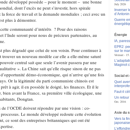
Souverain
onde développé possède – pour le moment – une bonne
July 2026
ondial, dont l’excès ne peut s’investir, hors spirale
Inverser 
 la force de travail et la demande mondiales ; ceci avec un
d’Antoni
’est plus à démontrer.
Guerre en
énergétiq
ette communauté d’intérêts ? Pour des raisons
et l’Inde seront pour nous de précieux partenaires, au
Énergie
me.
IA, pares
EPR2: pen
t plus dégradé que celui de son voisin. Pour continuer à
sur le mar
15 
it trouver un nouveau modèle car elle a elle-même saturé
Vessat
L’adaptat
ouvoir central sait que seule l’avenir passera par une
Maginot c
ualitative ». La Chine sait qu’elle risque sinon de ne pas
re d’opportunité démo-économique, qui n’arrive qu’une fois
Social et 
ays. Or la légitimité du parti communiste chinois est
Quel aven
rêt à agir, il en possède le doigté, les finances. Et il le
interprof
Faut-il cé
0, bien avant la France, sa première ville écologique, une
Un retour
habitants, Dongtan.
Oct. 2016
s de l’OCDE doivent répondre par une vision : co-
Asie du s
e processus. Le monde développé redoute cette évolution
Vers la f
nt, ce sont des entreprises britanniques qui ont été
japonais
xpertise.
L’effondr