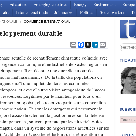
ty
Education
Emerging countries
Energy
Environment
Europe
ffairs
International trade
Job market
Politics
Social welfare
Ta
NATIONALE
COMMERCE INTERNATIONAL
éveloppement durable
Print
Facebook
X
LinkedIn
Email
phase actuelle de réchauffement climatique coïncide avec
THE AU
mergence économique et industrielle de vastes régions en
eloppement. Il en découle une querelle autour de
sieurs malthusianismes. De la taille des populations en
rgence naît une inquiétude dans les économies
eloppées, et avec elle une vision antagonique de l’accès
 ressources. Légitimée par le maintien pour tous d’un
ironnement global, elle recouvre parfois une conception
 chaque nation. Ce sont les émergents qui perturbent le
SUBSCRI
pond assez directement la position inverse : la défense
veloppement », souvent promue par les plus riches des
majeur, dans un système de négociations articulées sur les
st l’oubli de la nécessaire réflexion sur la réinvention du
JOIN US