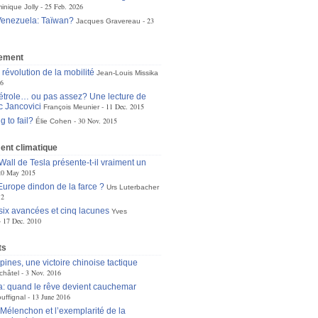
25 Feb. 2026
inique Jolly
Venezuela: Taïwan?
23
Jacques Gravereau
ement
a révolution de la mobilité
Jean-Louis Missika
16
étrole… ou pas assez? Une lecture de
 Jancovici
11 Dec. 2015
François Meunier
g to fail?
30 Nov. 2015
Élie Cohen
nt climatique
all de Tesla présente-t-il vraiment un
20 May 2015
’Europe dindon de la farce ?
Urs Luterbacher
12
six avancées et cinq lacunes
Yves
17 Dec. 2010
ts
pines, une victoire chinoise tactique
3 Nov. 2016
châtel
: quand le rêve devient cauchemar
13 June 2016
uffignal
Mélenchon et l’exemplarité de la