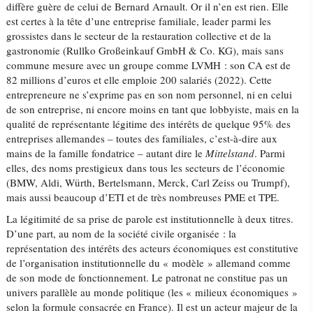
diffère guère de celui de Bernard Arnault. Or il n’en est rien. Elle
est certes à la tête d’une entreprise familiale, leader parmi les
grossistes dans le secteur de la restauration collective et de la
gastronomie (Rullko Großeinkauf GmbH & Co. KG), mais sans
commune mesure avec un groupe comme LVMH : son CA est de
82 millions d’euros et elle emploie 200 salariés (2022). Cette
entrepreneure ne s’exprime pas en son nom personnel, ni en celui
de son entreprise, ni encore moins en tant que lobbyiste, mais en la
qualité de représentante légitime des intérêts de quelque 95% des
entreprises allemandes – toutes des familiales, c’est-à-dire aux
mains de la famille fondatrice – autant dire le
Mittelstand
. Parmi
elles, des noms prestigieux dans tous les secteurs de l’économie
(BMW, Aldi, Würth, Bertelsmann, Merck, Carl Zeiss ou Trumpf),
mais aussi beaucoup d’ETI et de très nombreuses PME et TPE.
La légitimité de sa prise de parole est institutionnelle à deux titres.
D’une part, au nom de la société civile organisée : la
représentation des intérêts des acteurs économiques est constitutive
de l’organisation institutionnelle du « modèle » allemand comme
de son mode de fonctionnement. Le patronat ne constitue pas un
univers parallèle au monde politique (les « milieux économiques »
selon la formule consacrée en France). Il est un acteur majeur de la