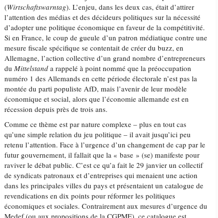
(
Wirtschaftswarntag
). L’enjeu, dans les deux cas, était d’attirer
l’attention des médias et des décideurs politiques sur la nécessité
d’adopter une politique économique en faveur de la compétitivité.
Si en France, le coup de gueule d’un patron médiatique contre une
mesure fiscale spécifique se contentait de créer du buzz, en
Allemagne, l’action collective d’un grand nombre d’entrepreneurs
du
Mittelstand
a rappelé à point nommé que la préoccupation
numéro 1 des Allemands en cette période électorale n’est pas la
montée du parti populiste AfD, mais l’avenir de leur modèle
économique et social, alors que l’économie allemande est en
récession depuis près de trois ans.
Comme ce thème est par nature complexe – plus en tout cas
qu’une simple relation du jeu politique – il avait jusqu’ici peu
retenu l’attention. Face à l’urgence d’un changement de cap par le
futur gouvernement, il fallait que la « base » (se) manifeste pour
raviver le débat public. C’est ce qu’a fait le 29 janvier un collectif
de syndicats patronaux et d’entreprises qui menaient une action
dans les principales villes du pays et présentaient un catalogue de
revendications en dix points pour réformer les politiques
économiques et sociales. Contrairement aux mesures d’urgence du
Medef (ou aux propositions de la CGPME), ce catalogue est