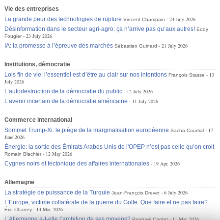
Vie des entreprises
La grande peur des technologies de rupture
24 July 2026
Vincent Champain
Désinformation dans le secteur agri-agro: ça n’arrive pas qu’aux autres!
Eddy
23 July 2026
Fougier
IA: la promesse à l’épreuve des marchés
21 July 2026
Sébastien Guinard
Institutions, démocratie
Lois fin de vie: l’essentiel est d’être au clair sur nos intentions
13
François Stasse
July 2026
L’autodestruction de la démocratie du public
12 July 2026
L’avenir incertain de la démocratie américaine
11 July 2026
Commerce international
Sommet Trump-Xi: le piège de la marginalisation européenne
17
Sacha Courtial
June 2026
Énergie: la sortie des Émirats Arabes Unis de l'OPEP n’est pas celle qu’on croit
12 May 2026
Romain Blachier
Cygnes noirs et tectonique des affaires internationales
19 Apr. 2026
Allemagne
La stratégie de puissance de la Turquie
6 July 2026
Jean-François Drevet
L’Europe, victime collatérale de la guerre du Golfe. Que faire et ne pas faire?
14 Mar. 2026
Éric Chaney
L’Allemagne a-t-elle l’ambition de ses moyens?
11 Mar. 2026
Raphaël Cardet