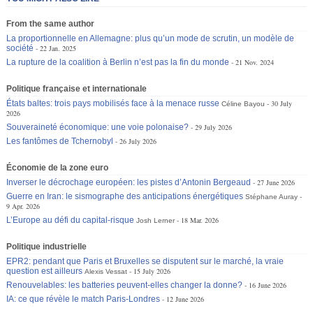
From the same author
La proportionnelle en Allemagne: plus qu’un mode de scrutin, un modèle de
société
22 Jan. 2025
La rupture de la coalition à Berlin n’est pas la fin du monde
21 Nov. 2024
Politique française et internationale
États baltes: trois pays mobilisés face à la menace russe
30 July
Céline Bayou
2026
Souveraineté économique: une voie polonaise?
29 July 2026
Les fantômes de Tchernobyl
26 July 2026
Économie de la zone euro
Inverser le décrochage européen: les pistes d’Antonin Bergeaud
27 June 2026
Guerre en Iran: le sismographe des anticipations énergétiques
Stéphane Auray
9 Apr. 2026
L’Europe au défi du capital-risque
18 Mar. 2026
Josh Lerner
Politique industrielle
EPR2: pendant que Paris et Bruxelles se disputent sur le marché, la vraie
question est ailleurs
15 July 2026
Alexis Vessat
Renouvelables: les batteries peuvent-elles changer la donne?
16 June 2026
IA: ce que révèle le match Paris-Londres
12 June 2026