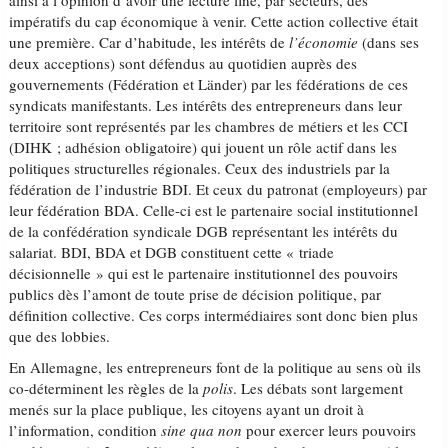
ainsi à l’opinion d’avoir une lecture fine, par secteurs, des
impératifs du cap économique à venir. Cette action collective était
une première. Car d’habitude, les intérêts de
l’économie
(dans ses
deux acceptions) sont défendus au quotidien auprès des
gouvernements (Fédération et Länder) par les fédérations de ces
syndicats manifestants. Les intérêts des entrepreneurs dans leur
territoire sont représentés par les chambres de métiers et les CCI
(DIHK ; adhésion obligatoire) qui jouent un rôle actif dans les
politiques structurelles régionales. Ceux des industriels par la
fédération de l’industrie BDI. Et ceux du patronat (employeurs) par
leur fédération BDA. Celle-ci est le partenaire social institutionnel
de la confédération syndicale DGB représentant les intérêts du
salariat. BDI, BDA et DGB constituent cette « triade
décisionnelle » qui est le partenaire institutionnel des pouvoirs
publics dès l’amont de toute prise de décision politique, par
définition collective. Ces corps intermédiaires sont donc bien plus
que des lobbies.
En Allemagne, les entrepreneurs font de la politique au sens où ils
co-déterminent les règles de la
polis
. Les débats sont largement
menés sur la place publique, les citoyens ayant un droit à
l’information, condition
sine qua non
pour exercer leurs pouvoirs