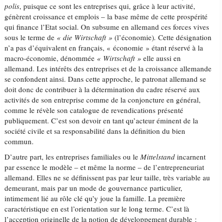
polis
, puisque ce sont les entreprises qui, grâce à leur activité,
génèrent croissance et emplois – la base même de cette prospérité
qui finance l’Etat social. On subsume en allemand ces forces vives
sous le terme de
« die Wirtschaft »
(l’économie)
.
Cette désignation
n’a pas d’équivalent en français, « économie » étant réservé à la
macro-économie, dénommée
« Wirtschaft »
elle aussi en
allemand. Les intérêts des entreprises et de la croissance allemande
se confondent ainsi. Dans cette approche, le patronat allemand se
doit donc de contribuer à la détermination du cadre réservé aux
activités de son entreprise comme de la conjoncture en général,
comme le révèle son catalogue de revendications présenté
publiquement. C’est son devoir en tant qu’acteur éminent de la
société civile et sa responsabilité dans la définition du bien
commun.
D’autre part, les entreprises familiales ou le
Mittelstand
incarnent
par essence le modèle – et même la norme – de l’entrepreneuriat
allemand. Elles ne se définissent pas par leur taille, très variable au
demeurant, mais par un mode de gouvernance particulier,
intimement lié au rôle clé qu’y joue la famille. La première
caractéristique en est l’orientation sur le long terme. C’est là
l’acception originelle de la notion de développement durable :