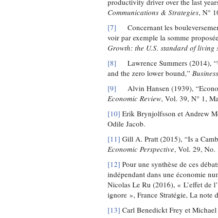
productivity driver over the last yea
Communications & Strategies
, N° 1
[7]
Concernant les bouleversements 
voir par exemple la somme proposé
Growth: the U.S. standard of living 
[8]
Lawrence Summers (2014), “U.S.
and the zero lower bound,”
Busines
[9]
Alvin Hansen (1939), “Economi
Economic Review
, Vol. 39, N° 1, M
[10]
Erik Brynjolfsson et Andrew M
Odile Jacob.
[11]
Gill A. Pratt (2015), “Is a Cam
Economic Perspective
, Vol. 29, No.
[12]
Pour une synthèse de ces débats
indépendant dans une économie nu
Nicolas Le Ru (2016), « L’effet de l’
ignore », France Stratégie, La note d
[13]
Carl Benedickt Frey et Michael