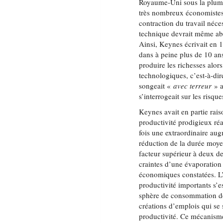
Royaume-Uni sous la plum
très nombreux économistes, 
contraction du travail néce
technique devrait même abou
Ainsi, Keynes écrivait en 
dans à peine plus de 10 ans
produire les richesses alor
technologiques, c’est-à-dir
songeait «
avec terreur
» 
s’interrogeait sur les risq
Keynes avait en partie rais
productivité prodigieux réa
fois une extraordinaire a
réduction de la durée moyen
facteur supérieur à deux de
craintes d’une évaporation 
économiques constatées. L
productivité importants s’
sphère de consommation de
créations d’emplois qui se 
productivité. Ce mécanisme