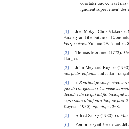
constater que ce n’est pas
ignorent superbement des e
[1]
Joel Mokyr, Chris Vickers et Ni
Anxiety and the Future of Economic
Perspectives
, Volume 29, Number, 
[2]
Thomas Mortimer (1772),
The
Hooper.
[3]
John-Meynard Keynes (1930
nos petits-enfants
, traduction franç
[4]
«
Pourtant je songe avec terre
que devra effectuer l’homme moyen, 
décades de ce qui lui fut inculqué 
expression d’aujourd’hui, ne faut-il
Keynes (1930),
op. cit.
, p. 268.
[5]
Alfred Sauvy (1980),
La Mach
[6]
Pour une synthèse de ces débats,