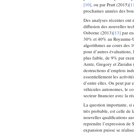
[10]
, ou par Pratt (2015)
[1
prochaines années des bou
Des analyses récentes ont
diffusion des nouvelles te
Osborne (2013)
[13]
par ex
30% et 40% au Royaume-Uni
algorithmes au cours des 1
pour d’autres évaluations,
plus faible, de 9% par exe
Arntz, Gregory et Zierahn
destructions d’emplois ind
essentiellement les activité
d’entre elles. On peut par
véhicules autonomes, le co
secteur financier avec la r
La question importante, si d
très probable, est celle de 
nouvelles qualifications aux
reprendre l’expression de 
expansion puisse se réalis