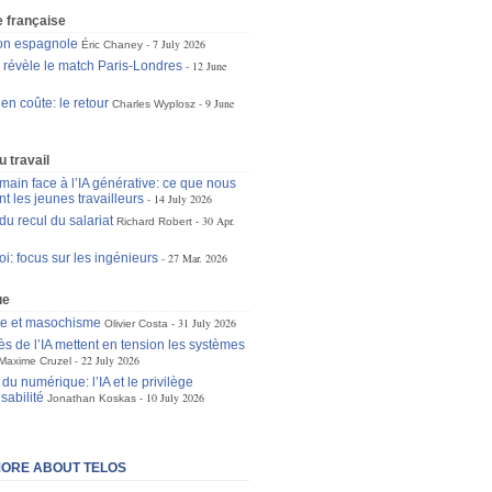
 française
ion espagnole
7 July 2026
Éric Chaney
e révèle le match Paris-Londres
12 June
 en coûte: le retour
9 June
Charles Wyplosz
 travail
main face à l’IA générative: ce que nous
t les jeunes travailleurs
14 July 2026
du recul du salariat
30 Apr.
Richard Robert
oi: focus sur les ingénieurs
27 Mar. 2026
ue
se et masochisme
31 July 2026
Olivier Costa
ès de l’IA mettent en tension les systèmes
22 July 2026
Maxime Cruzel
du numérique: l’IA et le privilège
sabilité
10 July 2026
Jonathan Koskas
ORE ABOUT TELOS