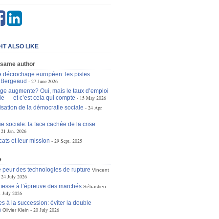
HT ALSO LIKE
 same author
le décrochage européen: les pistes
n Bergeaud
27 June 2026
e augmente? Oui, mais le taux d’emploi
le — et c’est cela qui compte
15 May 2026
isation de la démocratie sociale
24 Apr.
e sociale: la face cachée de la crise
21 Jan. 2026
ats et leur mission
29 Sept. 2025
e
 peur des technologies de rupture
Vincent
24 July 2026
omesse à l’épreuve des marchés
Sébastien
1 July 2026
s à la succession: éviter la double
n
20 July 2026
Olivier Klein