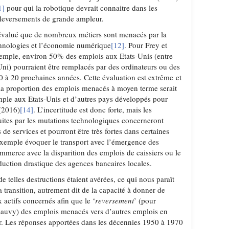
1]
pour qui la robotique devrait connaitre dans les
leversements de grande ampleur.
 évalué que de nombreux métiers sont menacés par la
chnologies et l’économie numérique
[12]
. Pour Frey et
emple, environ 50% des emplois aux Etats-Unis (entre
) pourraient être remplacés par des ordinateurs ou des
0 à 20 prochaines années. Cette évaluation est extrême et
 la proportion des emplois menacés à moyen terme serait
mple aux Etats-Unis et d’autres pays développés pour
 (2016)
[14]
. L’incertitude est donc forte, mais les
uites par les mutations technologiques concerneront
s de services et pourront être très fortes dans certaines
 exemple évoquer le transport avec l’émergence des
mmerce avec la disparition des emplois de caissiers ou le
éduction drastique des agences bancaires locales.
e telles destructions étaient avérées, ce qui nous paraît
la transition, autrement dit de la capacité à donner de
 actifs concernés afin que le ‘
reversement
’ (pour
Sauvy) des emplois menacés vers d’autres emplois en
er. Les réponses apportées dans les décennies 1950 à 1970