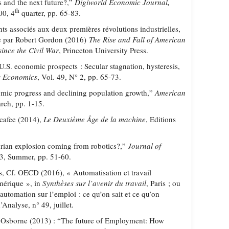
rs and the next future?,”
Digiworld Economic Journal,
th
00, 4
quarter, pp. 65-83.
associés aux deux premières révolutions industrielles,
e par Robert Gordon (2016)
The Rise and Fall of American
since the Civil War
, Princeton University Press.
 economic prospects : Secular stagnation, hysteresis,
s Economics
, Vol. 49, N° 2, pp. 65-73.
c progress and declining population growth,”
American
arch, pp. 1-15.
cafee (2014),
Le Deuxième Âge de la machine
, Editions
brian explosion coming from robotics?,”
Journal of
 3, Summer, pp. 51-60.
, Cf. OECD (2016), « Automatisation et travail
mérique », in
Synthèses sur l’avenir du travail
, Paris ; ou
automation sur l’emploi : ce qu’on sait et ce qu’on
’Analyse, n° 49, juillet.
 Osborne (2013) : “The future of Employment: How