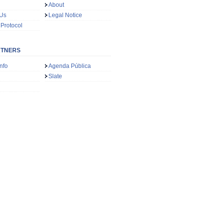
About
 Us
Legal Notice
 Protocol
RTNERS
nfo
Agenda Pública
Slate