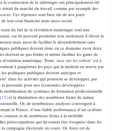
 à la contraction de la sidérurgie ont principalement été
de retrait du marché du travail, comme par exemple des
précoces. Ces réponses sont bien sûr de nos jours
e leur cout financier mais aussi social.
 venir du fait de la révolution numérique sont une
aisir, car ils peuvent permettre non seulement d’élever le
oyen mais aussi de faciliter le désendettement sans
itiques publiques doivent donc en ce domaine avoir deux
les doivent ne pas brider et même faciliter les gains de
la révolution numérique. Toute ‘
taxe sur les robots
’ est à
boutirait à paupériser les pays qui la mettrait en œuvre par
 les politiques publiques doivent anticiper et
ent
’ dans les activités qui pourront se développer, par
 à la personne pour nos économies développées
e la mobilisation de systèmes de formation professionnelle
s
[15]
et la diminution des nombreux freins de nature
fessionnelle. Or, de nombreuses analyses convergent à
cernant la France, d’une faible performance d’un système
le couteux et de nombreux freins à la mobilité
elles préoccupations qui devraient être évoquées dans les
a campagne électorale en cours. Or, force est de