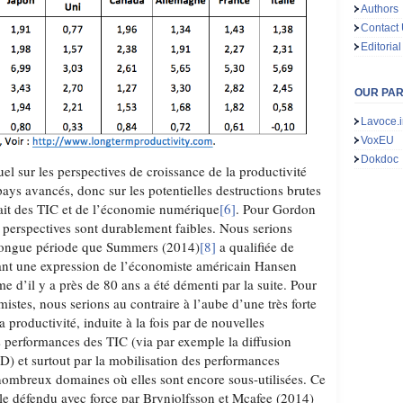
Authors
Contact
Editorial
OUR PA
Lavoce.i
VoxEU
Dokdoc
el sur les perspectives de croissance de la productivité
pays avancés, donc sur les potentielles destructions brutes
fait des TIC et de l’économie numérique
[6]
. Pour Gordon
s perspectives sont durablement faibles. Nous serions
e longue période que Summers (2014)
[8]
a qualifiée de
ant une expression de l’économiste américain Hansen
e d’il y a près de 80 ans a été démenti par la suite. Pour
stes, nous serions au contraire à l’aube d’une très forte
a productivité, induite à la fois par de nouvelles
 performances des TIC (via par exemple la diffusion
D) et surtout par la mobilisation des performances
nombreux domaines où elles sont encore sous-utilisées. Ce
le défendu avec force par Brynjolfsson et Mcafee (2014)