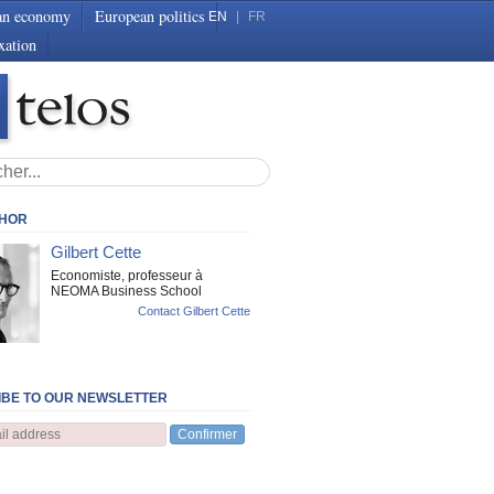
an economy
European politics
EN
|
FR
xation
THOR
Gilbert Cette
Economiste, professeur à
NEOMA Business School
Contact Gilbert Cette
BE TO OUR NEWSLETTER
Confirmer