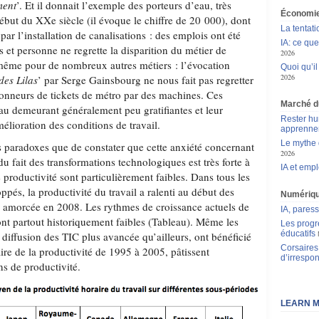
ment
’. Et il donnait l’exemple des porteurs d’eau, très
Économie
ébut du XXe siècle (il évoque le chiffre de 20 000), dont
La tentat
 par l’installation de canalisations : des emplois ont été
IA: ce qu
s et personne ne regrette la disparition du métier de
2026
 même pour de nombreux autres métiers : l’évocation
Quoi qu’il
2026
des Lilas
’ par Serge Gainsbourg ne nous fait pas regretter
onneurs de tickets de métro par des machines. Ces
Marché du
 au demeurant généralement peu gratifiantes et leur
Rester hu
mélioration des conditions de travail.
apprennen
Le mythe 
s paradoxes que de constater que cette anxiété concernant
2026
du fait des transformations technologiques est très forte à
IA et empl
productivité sont particulièrement faibles. Dans tous les
ppés, la productivité du travail a ralenti au début des
Numériq
e amorcée en 2008. Les rythmes de croissance actuels de
IA, pares
sont partout historiquement faibles (Tableau). Même les
Les progr
éducatifs
 diffusion des TIC plus avancée qu’ailleurs, ont bénéficié
Corsaires 
ire de la productivité de 1995 à 2005, pâtissent
d’irrespon
ns de productivité.
LEARN M