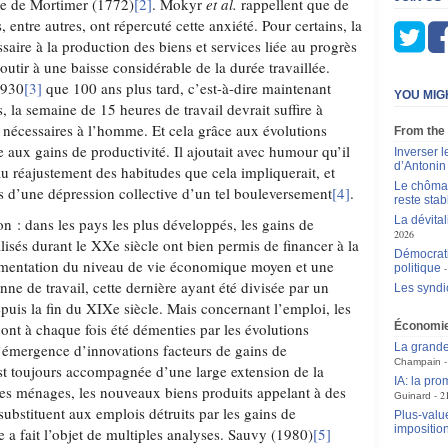
e de Mortimer (1772)
[2]
. Mokyr
et al.
rappellent que de
entre autres, ont répercuté cette anxiété. Pour certains, la
ssaire à la production des biens et services liée au progrès
tir à une baisse considérable de la durée travaillée.
1930
[3]
que 100 ans plus tard, c’est-à-dire maintenant
YOU MIG
, la semaine de 15 heures de travail devrait suffire à
s nécessaires à l’homme. Et cela grâce aux évolutions
From the
e aux gains de productivité. Il ajoutait avec humour qu’il
Inverser 
d’Antoni
au réajustement des habitudes que cela impliquerait, et
Le chômag
ues d’une dépression collective d’un tel bouleversement
[4]
.
reste stab
La dévital
on : dans les pays les plus développés, les gains de
2026
lisés durant le XXe siècle ont bien permis de financer à la
Démocrati
ugmentation du niveau de vie économique moyen et une
politique
ne de travail, cette dernière ayant été divisée par un
Les syndic
puis la fin du XIXe siècle. Mais concernant l’emploi, les
ont à chaque fois été démenties par les évolutions
Économi
’émergence d’innovations facteurs de gains de
La grande
Champain
est toujours accompagnée d’une large extension de la
IA: la pr
s ménages, les nouveaux biens produits appelant à des
2
Guinard
substituent aux emplois détruits par les gains de
Plus-value
impositio
 a fait l’objet de multiples analyses. Sauvy (1980)
[5]