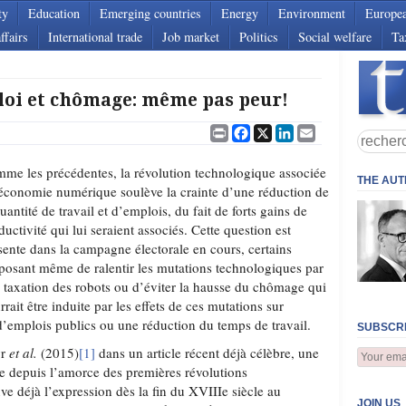
ty
Education
Emerging countries
Energy
Environment
Europe
ffairs
International trade
Job market
Politics
Social welfare
Ta
loi et chômage: même pas peur!
Print
Facebook
X
LinkedIn
Email
me les précédentes, la révolution technologique associée
THE AU
’économie numérique soulève la crainte d’une réduction de
quantité de travail et d’emplois, du fait de forts gains de
ductivité qui lui seraient associés. Cette question est
sente dans la campagne électorale en cours, certains
posant même de ralentir les mutations technologiques par
 taxation des robots ou d’éviter la hausse du chômage qui
rrait être induite par les effets de ces mutations sur
 d’emplois publics ou une réduction du temps de travail.
SUBSCRI
yr
et al.
(2015)
[1]
dans un article récent déjà célèbre, une
nte depuis l’amorce des premières révolutions
e déjà l’expression dès la fin du XVIIIe siècle au
JOIN US