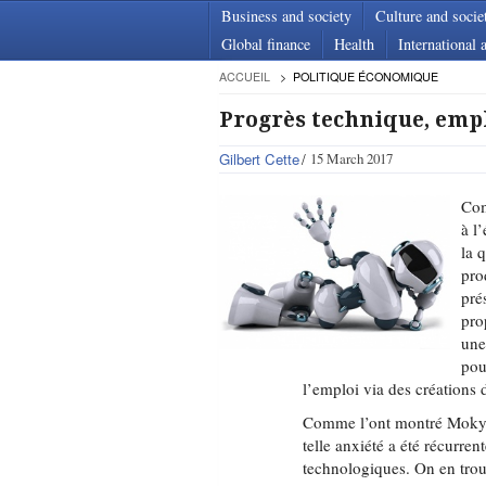
Business and society
Culture and socie
Global finance
Health
International a
ACCUEIL
POLITIQUE ÉCONOMIQUE
Progrès technique, emp
Gilbert Cette
15 March 2017
Com
à l
la 
pro
pré
pro
une
pou
l’emploi via des créations
Comme l’ont montré Mok
telle anxiété a été récurre
technologiques. On en trouv