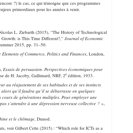
 (encore ?) le cas, ce qui témoigne que ces programmes
njeux primordiaux pour les années à venir.
colas L. Ziebarth (2015), “The History of Technological
 Growth: is This Time Different?,”
Journal of Economic
Summer 2015, pp. 31–50.
 Elements of Commerce, Politics and Finances
, London,
),
Essais de persuasion. Perspectives économiques pour
e
aise de H. Jacoby, Gallimard, NRF, 2
édition, 1933.
ur au réajustement de ses habitudes et de ses instincts
alors qu’il faudra qu’il se débarrasse en quelques
au cours de générations multiples. Pour employer une
 pas s’attendre à une dépression nerveuse collective ?
»,
ine et le chômage
, Dunod.
 voir Gilbert Cette (2015) : “Which role for ICTs as a