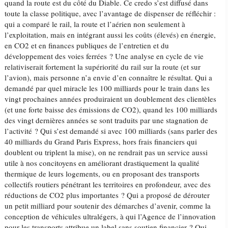
quand la route est du côté du Diable. Ce credo s’est diffusé dans
toute la classe politique, avec l’avantage de dispenser de réfléchir :
qui a comparé le rail, la route et l’aérien non seulement à
l’exploitation, mais en intégrant aussi les coûts (élevés) en énergie,
en CO2 et en finances publiques de l’entretien et du
développement des voies ferrées ? Une analyse en cycle de vie
relativiserait fortement la supériorité du rail sur la route (et sur
l’avion), mais personne n’a envie d’en connaître le résultat. Qui a
demandé par quel miracle les 100 milliards pour le train dans les
vingt prochaines années produiraient un doublement des clientèles
(et une forte baisse des émissions de CO2), quand les 100 milliards
des vingt dernières années se sont traduits par une stagnation de
l’activité ? Qui s’est demandé si avec 100 milliards (sans parler des
40 milliards du Grand Paris Express, hors frais financiers qui
doublent ou triplent la mise), on ne rendrait pas un service aussi
utile à nos concitoyens en améliorant drastiquement la qualité
thermique de leurs logements, ou en proposant des transports
collectifs routiers pénétrant les territoires en profondeur, avec des
réductions de CO2 plus importantes ? Qui a proposé de dérouter
un petit milliard pour soutenir des démarches d’avenir, comme la
conception de véhicules ultralégers, à qui l’Agence de l’innovation
pour les transports attribue un label sans soutien financier ? Qui