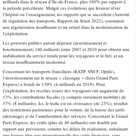
milliards dans le réseau d’Île-de-France, plus 160% par rapport à
la période précédente. Malgré ces évolutions qui feraient rêver
l’hôpital ou l’enseignement, les rapports qui se succèdent (Autorité
de régulation des transports, Rapport du Sénat 2022), constatent
une régénération insuffisante et un retard dans la modernisation de
l’exploitation.
Les pouvoirs publics auront dépensé (investissement et
fonctionnement) 140 milliards entre 2007 et 2019 pour obtenir une
stabilisation du service rendu pour les voyageurs et le fret, et un
réseau insuffisamment modernisé.
Concernant les transports franciliens (RATP, SNCF, Optile),
l’investissement sur le réseau « classique » (hors Grand Paris
Express) a bondi de 130% (4 milliards en 2019). Pour
l’exploitation, les recettes issues des voyageurs ont augmenté de
13%, les contributions fiscales (y compris versement mobilité) de
37% (8 milliards). Ici, le trafic est en croissance (de 23%), résultat
des restrictions parisiennes pour la voiture, de la baisse des tarifs
(dézonage) et de l’amélioration des services. Concernant le Grand
Paris Express, les coûts (plus de 40 milliards) ont doublé par
rapport aux prévisions, comme les délais de réalisation, entraînant
une hausse plus que proportionnelle des coûts financiers, sans