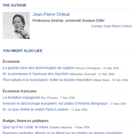
THE AUTHOR
Jean-Pierre Orfeuil
Professeur émérite, université Gustave Eiffel
Contact Jean-Pierre Orfeuil
YOU MIGHT ALSO LIKE
Économie
La grande peur des technologies de rupture
24 July 2026
Vincent Champain
IA: la promesse à l’épreuve des marchés
21 July 2026
Sébastien Guinard
Plus-values à la succession: éviter la double imposition
20 July 2026
Olivier Klein
Économie française
La tentation espagnole
7 July 2026
Éric Chaney
Inverser le décrochage européen: les pistes d’Antonin Bergeaud
27 June 2026
IA: ce que révèle le match Paris-Londres
12 June 2026
Budget, finances publiques
Quoi qu’il en coûte: le retour
9 June 2026
Charles Wyplosz
Banques centrales: Warsh ou le débat sur les limites du régime monétaire