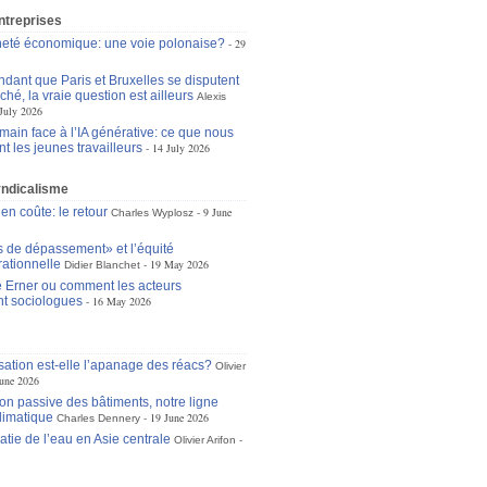
ntreprises
eté économique: une voie polonaise?
29
dant que Paris et Bruxelles se disputent
ché, la vraie question est ailleurs
Alexis
July 2026
main face à l’IA générative: ce que nous
t les jeunes travailleurs
14 July 2026
yndicalisme
 en coûte: le retour
9 June
Charles Wyplosz
s de dépassement» et l’équité
rationnelle
19 May 2026
Didier Blanchet
 Erner ou comment les acteurs
t sociologues
16 May 2026
isation est-elle l’apanage des réacs?
Olivier
une 2026
ion passive des bâtiments, notre ligne
limatique
19 June 2026
Charles Dennery
atie de l’eau en Asie centrale
Olivier Arifon