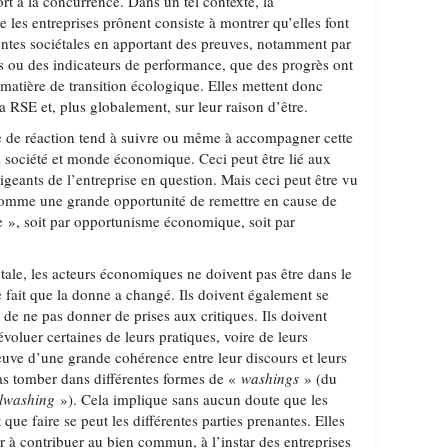
ort à la concurrence. Dans un tel contexte, la
les entreprises prônent consiste à montrer qu’elles font
entes sociétales en apportant des preuves, notamment par
ons ou des indicateurs de performance, que des progrès ont
matière de transition écologique. Elles mettent donc
a RSE et, plus globalement, sur leur raison d’être.
pe de réaction tend à suivre ou même à accompagner cette
e société et monde économique. Ceci peut être lié aux
igeants de l’entreprise en question. Mais ceci peut être vu
 comme une grande opportunité de remettre en cause de
e », soit par opportunisme économique, soit par
iétale, les acteurs économiques ne doivent pas être dans le
le fait que la donne a changé. Ils doivent également se
 de ne pas donner de prises aux critiques. Ils doivent
 évoluer certaines de leurs pratiques, voire de leurs
preuve d’une grande cohérence entre leur discours et leurs
pas tomber dans différentes formes de «
washings
» (du
alwashing
»). Cela implique sans aucun doute que les
 que faire se peut les différentes parties prenantes. Elles
r à contribuer au bien commun, à l’instar des entreprises