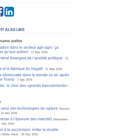
HT ALSO LIKE
 same author
ation dans le secteur agri-agro: ça
as qu’aux autres!
23 July 2026
ène émergent de l’anxiété politique
22
 et la fabrique du négatif
21 May 2026
 la démocratie dans le monde un an après
 de Trump
1 Apr. 2026
lic: le choc des «grands basculements»
3
e
 peur des technologies de rupture
Vincent
24 July 2026
omesse à l’épreuve des marchés
Sébastien
1 July 2026
s à la succession: éviter la double
n
20 July 2026
Olivier Klein