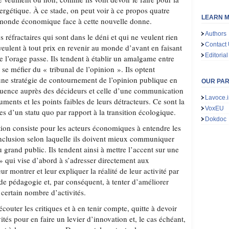
ergétique. À ce stade, on peut voir à ce propos quatre
LEARN M
 monde économique face à cette nouvelle donne.
Authors
s réfractaires qui sont dans le déni et qui ne veulent rien
Contact
 veulent à tout prix en revenir au monde d’avant en faisant
Editorial
e l’orage passe. Ils tendent à établir un amalgame entre
 à se méfier du « tribunal de l’opinion ». Ils optent
ne stratégie de contournement de l’opinion publique en
OUR PA
nfluence auprès des décideurs et celle d’une communication
Lavoce.i
uments et les points faibles de leurs détracteurs. Ce sont la
VoxEU
s d’un statu quo par rapport à la transition écologique.
Dokdoc
tion consiste pour les acteurs économiques à entendre les
 conclusion selon laquelle ils doivent mieux communiquer
u grand public. Ils tendent ainsi à mettre l’accent sur une
 qui vise d’abord à s’adresser directement aux
 montrer et leur expliquer la réalité de leur activité par
 de pédagogie et, par conséquent, à tenter d’améliorer
 certain nombre d’activités.
couter les critiques et à en tenir compte, quitte à devoir
vités pour en faire un levier d’innovation et, le cas échéant,