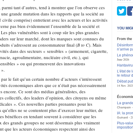
, parmi tant d’autres, tend à montrer que l’on observe ces
 une grande mutation dans les rapports que la société au
 civile comprise) entretient avec les acteurs et les activités
erne pas bien évidemment l’ensemble de la société et
YOU MIG
 Les plus vulnérables sont à coup sûr les plus grandes
leaders sur leur marché, dont les marques sont connues du
From the
oduits s’adressent au consommateur final (
B to C
). Mais
Désinform
n’arrive p
tivités dans des secteurs « sensibles » (armement, cigarette,
Le phénom
acie, agroalimentaire, nucléaire civil, etc.), qui
June 2026
sensibles » ou qui promeuvent des innovations
Hantavirus
 ».
L’état de
le retour
ar le fait qu’un certain nombre d’acteurs s’intéressent
Débat pub
vités économiques alors que ce n’était pas nécessairement
14 Nov. 202
es encore. Ce sont des médias généralistes, des
es collectifs, des leaders d’opinion, des citoyens ou même
Économi
dicales ». Ces nouvelles parties prenantes pour les
La grande
Champain
s qu’elles ne se contentent plus d’exercer leur métier, de
IA: la pr
 des bénéfices en tendant souvent à considérer que les
2
Guinard
eux des grands groupes ne sont désormais plus vraiment
Plus-value
impositio
ent que les acteurs économiques respectent ainsi des