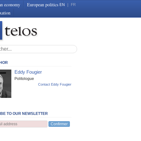
an economy
European politics
EN
|
FR
xation
THOR
Eddy Fougier
Politologue
Contact Eddy Fougier
BE TO OUR NEWSLETTER
Confirmer