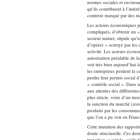
normes sociales et environ
qu’ils contribuent à l’int
contexte marqué par des in
Les acteurs économiques peu
compliqués, d’obtenir un « 
secteur minier, stipule qu’
d’opérer » octroyé par les 
activité. Les acteurs écon
autorisation préalable de l
voit très bien aujourd’hui 
les entreprises perdent la c
perdre leur permis social 
« contrôle social ». Dans un
aux attentes des différente
plus stricte, voire d’un mo
la sanction du marché (ave
produits par les consomma
que l’on a pu voir en Fra
Cette mutation des rapport
doute structurelle. Ces der
transition sociétale, qu’ils