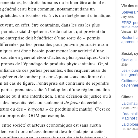
nementales, les droits humains ou le bien-être animal et
Vie des e
érêt général et au bien commun, notamment dans un
Souverain
quiétudes croissantes vis-à-vis du dérèglement climatique.
July 2026
EPR2: pen
vent, en effet, être contraints, dans les cas les plus
sur le mar
permis social d’opérer ». Cette notion, qui provient du
15 
Vessat
une entreprise doit bénéficier d’une sorte de « permis
Rester hu
apprennen
différentes parties prenantes pour pouvoir poursuivre son
omiques ont donc besoin pour mener leur activité d’une
Social, s
a société en général et/ou d’acteurs plus spécifiques. On le
Quoi qu’il
à propos de l’épandage de produits phytosanitaires. Or, si
2026
onfiance de ces parties prenantes, elles risquent aussi de
Les «jour
intergéné
d’opérer et de tomber par conséquent sous une forme de
Guillaume
 tel cas de figure, l’entreprise est contrainte de répondre
deviennen
s parties prenantes suite à l’adoption d’une réglementation
ratoire ou d’une interdiction, à une décision de justice ou à
Climat
c des boycotts réels ou seulement
de facto
de certains
La climat
teurs ou des «
buycotts »
de produits alternatifs). C’est ce
29 J
Costa
L’adaptat
nce à propos des OGM par exemple.
Maginot c
s entre société et acteurs économiques est sans aucun
La diplom
10 June 2026
niers vont donc nécessairement devoir s’adapter à cette
 le veuillent ou non, comme ils vont devoir le faire pour la