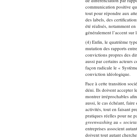
de différenciation par rapp
communication positive que 
tout pour répondre aux att
des labels, des certificati
été réalisés, notamment en 
généralement l’accent sur l
(4) Enfin, le quatrième ty
mutation des rapports entr
convictions propres des dir
aussi par certains acteurs
façon radicale le « Systèm
conviction idéologique.
Face à cette transition soc
déni. Ils doivent accepter 
montrer irréprochables afin
aussi, le cas échéant, faire
activités, tout en faisant 
pratiques réelles pour ne 
greenwashing
au «
societ
entreprises associent autant
doivent tout autant cherche