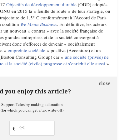
s 17
Objectifs de développement durable
(ODD) adoptés
ONU en 2015 la « feuille de route » de leur stratégie, ou
 trajectoire de 1,5° C conformément à l’Accord de Paris
a coalition
We Mean Business
. En définitive, les acteurs
r un nouveau « contrat » avec la société française de
des grandes entreprises et de la société convergent à
oivent donc s’efforcer de devenir « sociétalement
ne «
empreinte sociétale
» positive (Accenture) et un
 (Boston Consulting Group) car «
une société (privée) ne
 si la société (civile) progresse et s’enrichit elle aussi
»
close
d you enjoy this article?
Support Telos by making a donation
(for which you can get a tax write-off)
€