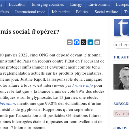
ty
Education
Emerging countries
Energy
Environment
Europe
ffairs
International trade
Job market
Politics
Social welfare
Ta
rmis social d’opérer?
Print
Facebook
X
LinkedIn
Email
10 janvier 2022, cinq ONG ont déposé devant le tribunal
THE AU
inistratif de Paris un recours contre l’Etat en l’accusant de
pas protéger suffisamment l’environnement compte tenu
la réglementation actuelle sur les produits phytosanitaires.
même jour, Justine Ripoll, la responsable de la campagne
otre affaire à tous », est interviewée par
France info
pour
oncer le fait que « la France a mis de côté 99% des études
entifiques » sur le glyphosate. Le 13 janvier, une étude,
ibération
, mentionne que 99,8% des échantillons d’urine
SUBSCRI
s résidus de glyphosate. Rappelons qu’en septembre
é par l’association anti-pesticides Générations futures
sonnes interrogées étaient opposées au renouvellement de
te par l’Union européenne.
JOIN US