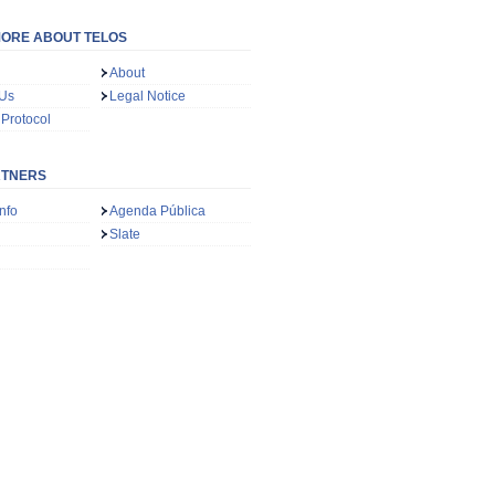
ORE ABOUT TELOS
About
 Us
Legal Notice
 Protocol
RTNERS
nfo
Agenda Pública
Slate