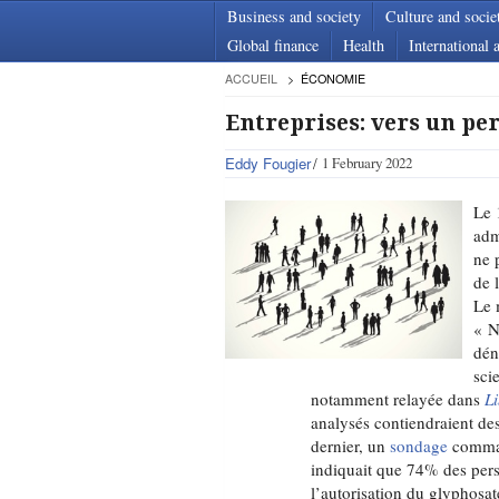
Business and society
Culture and socie
Global finance
Health
International a
ACCUEIL
ÉCONOMIE
Entreprises: vers un pe
Eddy Fougier
1 February 2022
Le 
adm
ne 
de 
Le 
« N
dén
sci
notamment relayée dans
L
analysés contiendraient de
dernier, un
sondage
command
indiquait que 74% des per
l’autorisation du glyphosa