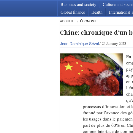
Business and society
Culture and socie
Global finance
Health
International a
ACCUEIL
ÉCONOMIE
Chine: chronique d’un 
Jean-Dominique Séval
24 January 2023
En 
emp
pay
app
en 
l’é
cha
qu’
processus d’innovation et l
étonné par l’avance des gé
les usages dans le paiemen
part de plus de 60% en Ch
comme interface de commu