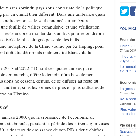
deux sans sortir du pays sous contrainte de la politique
ng par un climat bien différent. Dans une ambiance quasi-
ue notre avion est le seul annoncé sur un écran
ne fouille de valises compulsive, et une vérification
YOU MIG
 il reste encore à monter dans un bus pour rejoindre un
ac isolé, le plus éloigné possible des halls
From the
e métaphore de la Chine voulue par Xi Jinping, pour
Chine 205
27 June 2019
ent doit être désormais maintenu à distance de la
«Hugital»:
physique 
Le numér
tre 2018 et 2022 ? Durant ces quatre années j’ai eu
«verticau
stoire en marche, d’être le témoin d’un basculement
ussions ne cessent, depuis, de se diffuser au reste du
Économi
a pandémie, sous les formes de plus en plus radicales de
La grande
erre en Ukraine.
Champain
IA: la pr
2
Guinard
ncé
Plus-value
impositio
es années 2000, que la croissance de l’économie de
ement abonnée, pendant la période des « trente glorieuses
Vie des e
0, à des taux de croissance de son PIB à deux chiffres,
Souverain