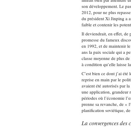
finirait bien par atteindre
son développement. Le pas
2012, pour ne plus repasse
du président Xi Jinping a a
faible et contenir les poten
Il deviendrait, en effet, de
promesse du fameux discou
en 1992, et de maintenir le
ans la paix sociale qui a p
classe moyenne de plus de 
à condition qu’elle laisse l
C’est bien ce dont j’ai été
reprise en main par le poli
avaient été autorisés par 
une application, grandeur r
périodes où l’économie l’em
prenne sa revanche, de « l
planification soviétique, d
La convergences des c