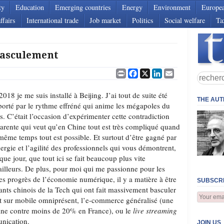
ty
Education
Emerging countries
Energy
Environment
Europe
ffairs
International trade
Job market
Politics
Social welfare
Ta
basculement
Print
Facebook
X
LinkedIn
Email
2018 je me suis installé à Beijing. J’ai tout de suite été
THE AU
orté par le rythme effréné qui anime les mégapoles du
s. C’était l’occasion d’expérimenter cette contradiction
arente qui veut qu’en Chine tout est très compliqué quand
même temps tout est possible. Et surtout d’être gagné par
nergie et l’agilité des professionnels qui vous démontrent,
que jour, que tout ici se fait beaucoup plus vite
ailleurs. De plus, pour moi qui me passionne pour les
es progrès de l’économie numérique, il y a matière à être
SUBSCRI
ants chinois de la Tech qui ont fait massivement basculer
t sur mobile omniprésent, l’e-commerce généralisé (une
ine contre moins de 20% en France), ou le
live streaming
nication.
JOIN US