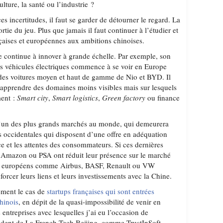
lture, la santé ou l’industrie ?
s incertitudes, il faut se garder de détourner le regard. La
ortie du jeu. Plus que jamais il faut continuer à l’étudier et
nçaises et européennes aux ambitions chinoises.
 continue à innover à grande échelle. Par exemple, son
s véhicules électriques commence à se voir en Europe
des voitures moyen et haut de gamme de Nio et BYD. Il
 apprendre des domaines moins visibles mais sur lesquels
ment :
Smart city
,
Smart logistics
,
Green factory
ou finance
l’un des plus grands marchés au monde, qui demeurera
ses occidentales qui disposent d’une offre en adéquation
ce et les attentes des consommateurs. Si ces dernières
Amazon ou PSA ont réduit leur présence sur le marché
es européens comme Airbus, BASF, Renault ou VW
rcer leurs liens et leurs investissements avec la Chine.
lement le cas de
startups françaises qui sont entrées
hinois
, en dépit de la quasi-impossibilité de venir en
entreprises avec lesquelles j’ai eu l’occasion de
sident de La French Tech Beijing, comme TrustInSoft,