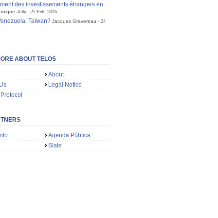
ement des investissements étrangers en
25 Feb. 2026
inique Jolly
Venezuela: Taïwan?
23
Jacques Gravereau
ORE ABOUT TELOS
About
 Us
Legal Notice
 Protocol
RTNERS
nfo
Agenda Pública
Slate