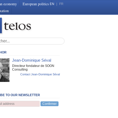
an economy
European politics
EN
|
FR
xation
THOR
Jean-Dominique Séval
Directeur fondateur de SOON
Consulting
Contact Jean-Dominique Séval
BE TO OUR NEWSLETTER
Confirmer