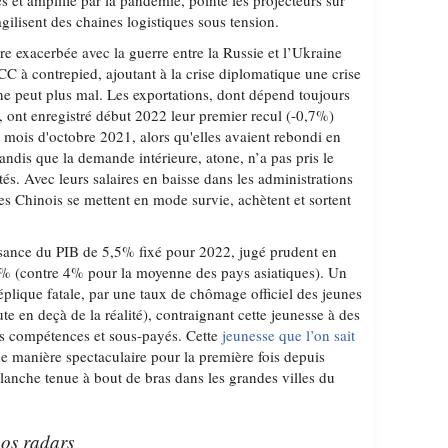
es et amplifié par la pandémie, pointe les projecteurs sur
agilisent des chaines logistiques sous tension.
re exacerbée avec la guerre entre la Russie et l’Ukraine
CC à contrepied, ajoutant à la crise diplomatique une crise
ne peut plus mal. Les exportations, dont dépend toujours
, ont enregistré début 2022 leur premier recul (-0,7%)
 mois d'octobre 2021, alors qu'elles avaient rebondi en
ndis que la demande intérieure, atone, n’a pas pris le
ités. Avec leurs salaires en baisse dans les administrations
es Chinois se mettent en mode survie, achètent et sortent
oissance du PIB de 5,5% fixé pour 2022, jugé prudent en
3% (contre 4% pour la moyenne des pays asiatiques). Un
plique fatale, par une taux de chômage officiel des jeunes
 en deçà de la réalité), contraignant cette jeunesse à des
rs compétences et sous-payés. Cette
jeunesse que l’on sait
e manière spectaculaire pour la première fois depuis
lanche tenue à bout de bras dans les grandes villes du
nos radars