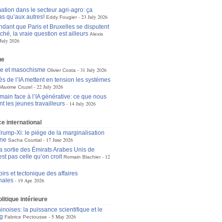
ation dans le secteur agri-agro: ça
as qu’aux autres!
23 July 2026
Eddy Fougier
dant que Paris et Bruxelles se disputent
ché, la vraie question est ailleurs
Alexis
July 2026
ue
se et masochisme
31 July 2026
Olivier Costa
ès de l’IA mettent en tension les systèmes
22 July 2026
Maxime Cruzel
main face à l’IA générative: ce que nous
t les jeunes travailleurs
14 July 2026
 international
ump-Xi: le piège de la marginalisation
ne
17 June 2026
Sacha Courtial
la sortie des Émirats Arabes Unis de
st pas celle qu’on croit
12
Romain Blachier
irs et tectonique des affaires
nales
19 Apr. 2026
litique intérieure
noises: la puissance scientifique et le
g
5 May 2026
Fabrice Pectousse