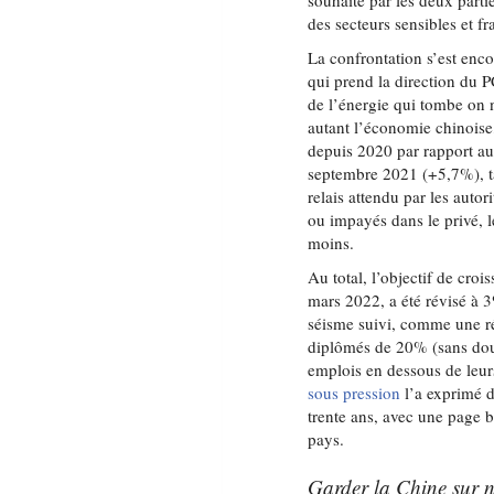
souhaité par les deux parti
des secteurs sensibles et fr
La confrontation s’est enco
qui prend la direction du P
de l’énergie qui tombe on 
autant l’économie chinoise
depuis 2020 par rapport au
septembre 2021 (+5,7%), ta
relais attendu par les autor
ou impayés dans le privé, l
moins.
Au total, l’objectif de cr
mars 2022, a été révisé à 
séisme suivi, comme une ré
diplômés de 20% (sans doute
emplois en dessous de leu
sous pression
l’a exprimé d
trente ans, avec une page b
pays.
Garder la Chine sur 