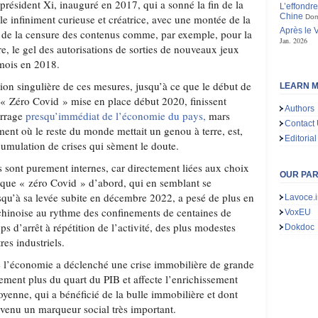
président Xi, inauguré en 2017, qui a sonné la fin de la
L’effondr
Chine
ile infiniment curieuse et créatrice, avec une montée de la
Dom
Après le 
et de la censure des contenus comme, par exemple, pour la
Jan. 2026
ire, le gel des autorisations de sorties de nouveaux jeux
 mois en 2018.
ation singulière de ces mesures, jusqu’à ce que le début de
LEARN M
e « Zéro Covid » mise en place début 2020, finissent
Authors
arrage
presqu’immédiat de l’économie du pays,
mars
Contact
ent où le reste du monde mettait un genou à terre, est,
Editorial
cumulation de crises qui sèment le doute.
és sont purement internes, car directement liées aux choix
OUR PA
ique « zéro Covid » d’abord, qui en semblant se
squ’à sa levée subite en décembre 2022, a pesé de plus en
Lavoce.i
chinoise au rythme des confinements de centaines de
VoxEU
ps d’arrêt à répétition de l’activité, des plus modestes
Dokdoc
res industriels.
de l’économie a déclenché une crise immobilière de grande
ement plus du quart du PIB et affecte l’enrichissement
oyenne, qui a bénéficié de la bulle immobilière et dont
devenu un marqueur social très important.