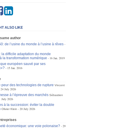
HT ALSO LIKE
 same author
0: de l’usine du monde à l’usine à rêves
 la difficile adaptation du monde
à la transformation numérique
16 Jan. 2019
ique européen sauvé par ses
x»?
15 Jan. 2016
e
 peur des technologies de rupture
Vincent
24 July 2026
omesse à l’épreuve des marchés
Sébastien
1 July 2026
s à la succession: éviter la double
n
20 July 2026
Olivier Klein
ntreprises
eté économique: une voie polonaise?
29