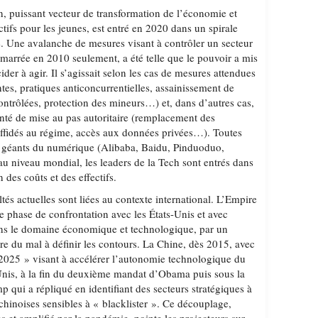
n, puissant vecteur de transformation de l’économie et
tifs pour les jeunes, est entré en 2020 dans un spirale
. Une avalanche de mesures visant à contrôler un secteur
émarrée en 2010 seulement, a été telle que le pouvoir a mis
er à agir. Il s’agissait selon les cas de mesures attendues
es, pratiques anticoncurrentielles, assainissement de
ontrôlées, protection des mineurs…) et, dans d’autres cas,
onté de mise au pas autoritaire (remplacement des
affidés au régime, accès aux données privées…). Toutes
es géants du numérique (Alibaba, Baidu, Pinduoduo,
au niveau mondial, les leaders de la Tech sont entrés dans
 des coûts et des effectifs.
ltés actuelles sont liées au contexte international. L’Empire
e phase de confrontation avec les États-Unis et avec
dans le domaine économique et technologique, par un
e du mal à définir les contours. La Chine, dès 2015, avec
2025 » visant à accélérer l’autonomie technologique du
-Unis, à la fin du deuxième mandat d’Obama puis sous la
qui a répliqué en identifiant des secteurs stratégiques à
 chinoises sensibles à « blacklister ». Ce découplage,