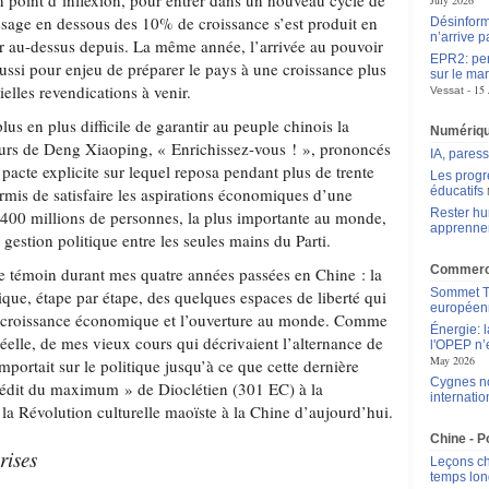
 un point d’inflexion, pour entrer dans un nouveau cycle de
July 2026
sage en dessous des 10% de croissance s’est produit en
Désinform
n’arrive p
r au-dessus depuis. La même année, l’arrivée au pouvoir
EPR2: pen
ussi pour enjeu de préparer le pays à une croissance plus
sur le mar
tielles revendications à venir.
15 
Vessat
 plus en plus difficile de garantir au peuple chinois la
Numériq
rs de Deng Xiaoping, « Enrichissez-vous ! », prononcés
IA, pares
 pacte explicite sur lequel reposa pendant plus de trente
Les progr
ermis de satisfaire les aspirations économiques d’une
éducatifs
Rester hu
400 millions de personnes, la plus importante au monde,
apprennen
a gestion politique entre les seules mains du Parti.
Commerce
 le témoin durant mes quatre années passées en Chine : la
Sommet Tr
tique, étape par étape, des quelques espaces de liberté qui
européen
la croissance économique et l’ouverture au monde. Comme
Énergie: 
éelle, de mes vieux cours qui décrivaient l’alternance de
l'OPEP n’e
May 2026
portait sur le politique jusqu’à ce que cette dernière
Cygnes no
'édit du maximum » de Dioclétien (301 EC) à la
internatio
e la Révolution culturelle maoïste à la Chine d’aujourd’hui.
Chine - Po
rises
Leçons chi
temps lon