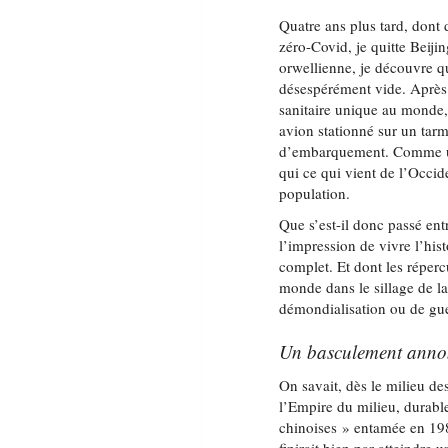
Quatre ans plus tard, dont 
zéro-Covid, je quitte Beiji
orwellienne, je découvre q
désespérément vide. Après u
sanitaire unique au monde,
avion stationné sur un tarm
d’embarquement. Comme un
qui ce qui vient de l’Occid
population.
Que s’est-il donc passé en
l’impression de vivre l’hi
complet. Et dont les réperc
monde dans le sillage de l
démondialisation ou de gu
Un basculement anno
On savait, dès le milieu d
l’Empire du milieu, durabl
chinoises » entamée en 198