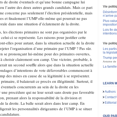
dats de droite éventuels et qu’une bonne campagne lui
ou l’autre des deux autres grands candidats. Mais ce pari
Vie polit
e ne concerne pas seulement l’élection présidentielle, mais
Désinform
n’arrive p
tives et finalement l’UMP elle-même qui pourrait ne pas
Plus-value
torale dans une situation d’éclatement de la droite.
impositio
Lois fin de
s, les élections primaires ne sont pas organisées par le
intentions
 celui-ci se représente. Les raisons pour justifier cette
sont-elles pour autant, dans la situation actuelle de la droite
Vie politi
 rejeter l’organisation d’une primaire par l’UMP ? Pas sûr.
Les partis
la législa
 en se prononçant lui-même pour des primaires ouvertes,
Trump peu
, à choisir clairement son camp. Une victoire, probable, à
Antoine de 
erait un second souffle alors que dans la situation actuelle
La famille
s sondages d’intentions de vote défavorables commencent à
mp des mises en cause de sa légitimité à se représenter.
imaire, il balaierait ce procès en illégitimité. Surtout, il
LEARN M
 éventuels concurrents au sein de la droite en les
r une procédure qui ne leur serait sans doute pas favorable
Authors
ion, prenant alors la responsabilité de la division et
Contact
de la droite. La balle serait alors dans leur camp. En
Editorial
ligerait les personnalités dirigeantes de l’UMP à se situer
 candidature.
OUR PA