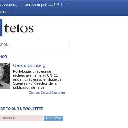
an economy
European politics
EN
|
FR
xation
THOR
Gérard Grunberg
Politologue, directeur de
recherche émérite au CNRS,
ancien directeur scientifique de
Sciences Po, directeur de la
publication de Telos
Contact Gérard Grunberg
BE TO OUR NEWSLETTER
Confirmer