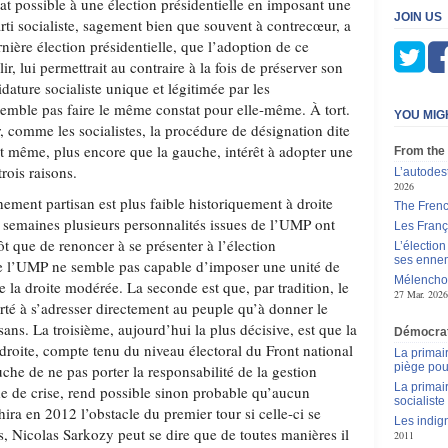
at possible à une élection présidentielle en imposant une
JOIN US
rti socialiste, sagement bien que souvent à contrecœur, a
ernière élection présidentielle, que l’adoption de ce
ir, lui permettrait au contraire à la fois de préserver son
dature socialiste unique et légitimée par les
emble pas faire le même constat pour elle-même. À tort.
YOU MIG
, comme les socialistes, la procédure de désignation dite
it même, plus encore que la gauche, intérêt à adopter une
From the
trois raisons.
L’autodes
2026
hement partisan est plus faible historiquement à droite
The Frenc
 semaines plusieurs personnalités issues de l’UMP ont
Les França
tôt que de renoncer à se présenter à l’élection
L’élection
ses enne
 de l’UMP ne semble pas capable d’imposer une unité de
Mélenchon
 la droite modérée. La seconde est que, par tradition, le
27 Mar. 2026
rté à s’adresser directement au peuple qu’à donner le
sans. La troisième, aujourd’hui la plus décisive, est que la
Démocrati
 droite, compte tenu du niveau électoral du Front national
La primai
piège pou
uche de ne pas porter la responsabilité de la gestion
La primai
 de crise, rend possible sinon probable qu’aucun
socialiste
hira en 2012 l’obstacle du premier tour si celle-ci se
Les indig
es, Nicolas Sarkozy peut se dire que de toutes manières il
2011