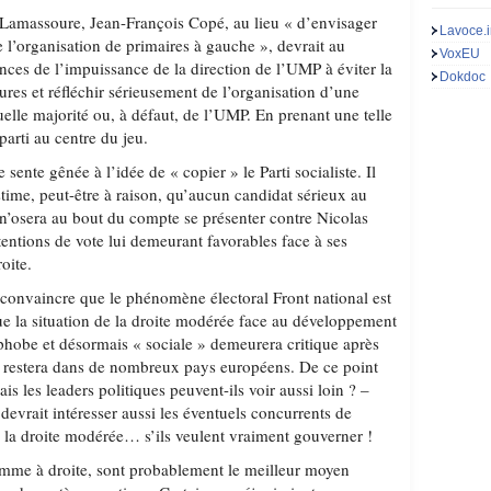
amassoure, Jean-François Copé, au lieu « d’envisager
Lavoce.i
e l’organisation de primaires à gauche », devrait au
VoxEU
ences de l’impuissance de la direction de l’UMP à éviter la
Dokdoc
ures et réfléchir sérieusement de l’organisation d’une
tuelle majorité ou, à défaut, de l’UMP. En prenant une telle
n parti au centre du jeu.
 sente gênée à l’idée de « copier » le Parti socialiste. Il
estime, peut-être à raison, qu’aucun candidat sérieux au
, n’osera au bout du compte se présenter contre Nicolas
entions de vote lui demeurant favorables face à ses
oite.
e convaincre que le phénomène électoral Front national est
e la situation de la droite modérée face au développement
hobe et désormais « sociale » demeurera critique après
e restera dans de nombreux pays européens. De ce point
s les leaders politiques peuvent-ils voir aussi loin ? –
 devrait intéresser aussi les éventuels concurrents de
 la droite modérée… s’ils veulent vraiment gouverner !
omme à droite, sont probablement le meilleur moyen