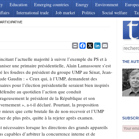
ty
Education
Emerging countries
Energy
Environment
Europe
ffairs
International trade
Job market
Politics
Social welfare
Ta
ARTICIPATIVE
Print
Facebook
X
LinkedIn
Email
incitant l’actuelle majorité à suivre l’exemple du PS et à
THE AU
aniser une primaire présidentielle, Alain Lamassoure s’est
iré les foudres du président du groupe UMP au Sénat, Jean-
ude Gaudin : « Ceux qui, à l’UMP, demandent des
maires pour l’élection présidentielle seraient bien inspirés
défendre au quotidien l’action que conduit
rageusement le président de la République et son
vernement », a-t-il déclaré. Pourtant, la proposition
mieux que cette brutale fin de non-recevoir et l’UMP
iner de plus près, quitte à la rejeter après examen.
SUBSCRI
t nécessaires lorsque les directions des grands appareils
us capables d’arbitrer la concurrence interne et de