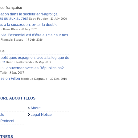
ique française
ation dans le secteur agri-agro: ça
as qu’aux autres!
23 July 2026
Eddy Fougier
s à la succession: éviter la double
n
20 July 2026
Olivier Klein
 vie: l’essentiel est d’être au clair sur nos
13 July 2026
François Stasse
que
 politiques espagnols face à la logique de
ture
16 May 2017
Benoît Pellistrandi
t-il gouverner avec les Républicains?
3 Jan. 2017
Tarlé
 selon Fillon
22 Dec. 2016
Monique Dagnaud
ORE ABOUT TELOS
About
 Us
Legal Notice
 Protocol
RTNERS