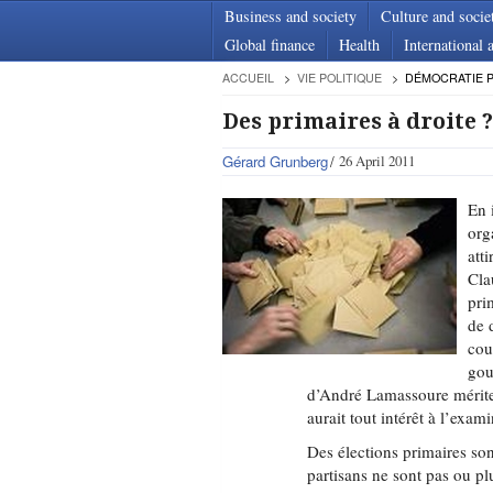
Business and society
Culture and socie
Global finance
Health
International a
ACCUEIL
VIE POLITIQUE
DÉMOCRATIE P
Des primaires à droite ?
Gérard Grunberg
26 April 2011
En 
org
att
Cla
pri
de 
cou
gou
d’André Lamassoure mérite 
aurait tout intérêt à l’exam
Des élections primaires son
partisans ne sont pas ou pl