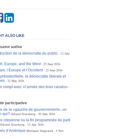
HT ALSO LIKE
 same author
truction de la démocratie du public
12 July
h, Europe, and the West
25 June 2026
is, l’Europe et l’Occident
25 June 2026
 présidentielle, la démocratie libérale et
mis
22 May 2026
 rompt avec «l’armée des bras cassés»
e participative
re de la «gauche de gouvernement», un
r qui?
20 June 2016
Gérard Grunberg
re citoyenne ou la fin programmée du parti
12 Apr. 2016
Gérard Grunberg
nés d’Amérique
4 Nov.
Monique Dagnaud