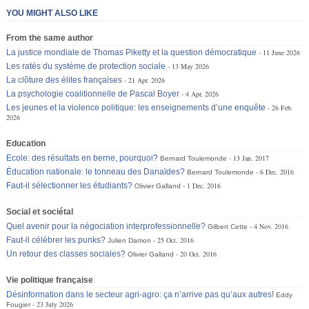
YOU MIGHT ALSO LIKE
From the same author
La justice mondiale de Thomas Piketty et la question démocratique
11 June 2026
Les ratés du système de protection sociale
13 May 2026
La clôture des élites françaises
21 Apr. 2026
La psychologie coalitionnelle de Pascal Boyer
4 Apr. 2026
Les jeunes et la violence politique: les enseignements d’une enquête
26 Feb.
2026
Education
Ecole: des résultats en berne, pourquoi?
13 Jan. 2017
Bernard Toulemonde
Éducation nationale: le tonneau des Danaïdes?
6 Dec. 2016
Bernard Toulemonde
Faut-il sélectionner les étudiants?
1 Dec. 2016
Olivier Galland
Social et sociétal
Quel avenir pour la négociation interprofessionnelle?
4 Nov. 2016
Gilbert Cette
Faut-il célébrer les punks?
25 Oct. 2016
Julien Damon
Un retour des classes sociales?
20 Oct. 2016
Olivier Galland
Vie politique française
Désinformation dans le secteur agri-agro: ça n’arrive pas qu’aux autres!
Eddy
23 July 2026
Fougier