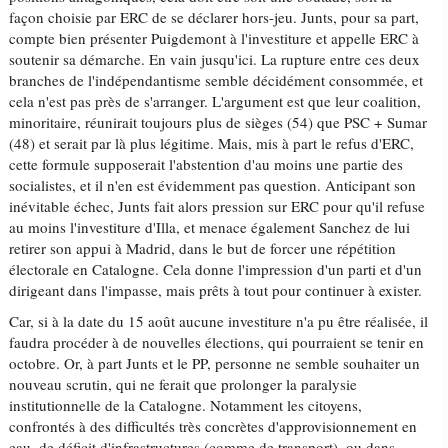
façon choisie par ERC de se déclarer hors-jeu. Junts, pour sa part,
compte bien présenter Puigdemont à l'investiture et appelle ERC à
soutenir sa démarche. En vain jusqu'ici. La rupture entre ces deux
branches de l'indépendantisme semble décidément consommée, et
cela n'est pas près de s'arranger. L'argument est que leur coalition,
minoritaire, réunirait toujours plus de sièges (54) que PSC + Sumar
(48) et serait par là plus légitime. Mais, mis à part le refus d'ERC,
cette formule supposerait l'abstention d'au moins une partie des
socialistes, et il n'en est évidemment pas question. Anticipant son
inévitable échec, Junts fait alors pression sur ERC pour qu'il refuse
au moins l'investiture d'Illa, et menace également Sanchez de lui
retirer son appui à Madrid, dans le but de forcer une répétition
électorale en Catalogne. Cela donne l'impression d'un parti et d'un
dirigeant dans l'impasse, mais prêts à tout pour continuer à exister.
Car, si à la date du 15 août aucune investiture n'a pu être réalisée, il
faudra procéder à de nouvelles élections, qui pourraient se tenir en
octobre. Or, à part Junts et le PP, personne ne semble souhaiter un
nouveau scrutin, qui ne ferait que prolonger la paralysie
institutionnelle de la Catalogne. Notamment les citoyens,
confrontés à des difficultés très concrètes d'approvisionnement en
eau, de déficit d'infrastructures (comme de transport), ou dans