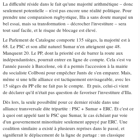
La difficulté réside dans le fait qu'une majorité arithmétique – donc
seulement potentielle – n'est pas encore une réalité politique. Pour
prendre une comparaison rugbystique, Illa a sans doute marqué un
bel essai, mais sa transformation – décrocher l'investiture – sera
tout sauf facile, et le risque de blocage est élevé.
Le Parlement de Catalogne comporte 135 sièges, la majorité est à
68. Le PSC et son allié naturel Sumar n'en atteignent que 48.
Manquent 20. Le PP, dont la priorité est de barrer la route aux
indépendantistes, pourrait entrer en ligne de compte. Cela s'est vu
l'année passée à Barcelone, où il a permis l'accession à la mairie
du socialiste Collboni pour empêcher Junts de s'en emparer. Mais,
même si une telle alliance est tactiquement envisageable, avec les
15 sièges du PP elle ne fait pas le compte. Et puis, celui-ci vient
de déclarer qu'il n'était pas question de favoriser l'investiture d'Illa.
Dès lors, la seule possibilité pour ce dernier réside dans une
alliance transversale dite tripartite : PSC + Sumar + ERC. Et c'est ce
à quoi ont appelé tant le PSC que Sumar, le cas échéant par voie
d'un gouvernement minoritaire seulement appuyé par ERC. Une
coalition similaire a existé à plusieurs reprises dans le passé, et
signifierait le déplacement de la ligne de partage : un classique