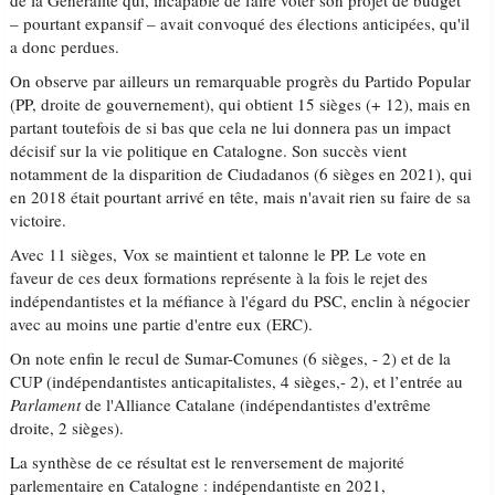
de la Généralité qui, incapable de faire voter son projet de budget
– pourtant expansif – avait convoqué des élections anticipées, qu'il
a donc perdues.
On observe par ailleurs un remarquable progrès du Partido Popular
(PP, droite de gouvernement), qui obtient 15 sièges (+ 12), mais en
partant toutefois de si bas que cela ne lui donnera pas un impact
décisif sur la vie politique en Catalogne. Son succès vient
notamment de la disparition de Ciudadanos (6 sièges en 2021), qui
en 2018 était pourtant arrivé en tête, mais n'avait rien su faire de sa
victoire.
Avec 11 sièges, Vox se maintient et talonne le PP. Le vote en
faveur de ces deux formations représente à la fois le rejet des
indépendantistes et la méfiance à l'égard du PSC, enclin à négocier
avec au moins une partie d'entre eux (ERC).
On note enfin le recul de Sumar-Comunes (6 sièges, - 2) et de la
CUP (indépendantistes anticapitalistes, 4 sièges,- 2), et l’entrée au
Parlament
de l'Alliance Catalane (indépendantistes d'extrême
droite, 2 sièges).
La synthèse de ce résultat est le renversement de majorité
parlementaire en Catalogne : indépendantiste en 2021,