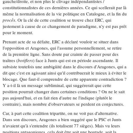
gauche/droite, et non plus le clivage indépendantistes /
constitutionnalistes de ces dernières années. Ce qui scellerait par là
même la normalisation de la vie politique en Catalogne, et la fin du
procês
. Or la clé de cette coalition se trouve chez ERC, qui
justement à cause de ce changement de paradigme, n'y est pas prêt
pour le moment.
Prenant acte de sa défaite, ERC a déclaré vouloir se situer dans
l'opposition et Aragones, qui l'assume personnellement, se retire
de la première ligne. Sans doute par crainte de passer pour des
traîtres (
botiflers
) face à Junts qui est en période ascendante. Il
subsiste toutefois une ambigüité dans le discours d'Aragones, qui a
dit que c'est en agissant ainsi qu'il contribuerait le mieux à éviter le
blocage. Que faut-il comprendre de cette apparente contradiction ?
Y a-t-il là un message subliminal, qui suggérerait que cette
position pourrait changer dans certaines conditions ? On ne le sait
pas aujourd'hui, et en fait rien d'autre ne l'indique (plutôt le
contraire), mais nombre d'observateurs se perdent en conjectures.
Car, à part cette coalition tripartite, on ne voit pas d'alternative.
Dans son discours, Aragones a bien suggéré que le PSC et Junts
n'avaient qu'à s'entendre (ils totalisent 77 sièges). Mais vu leurs
positions antagoniques, cela doit être soit une boutade, soit la