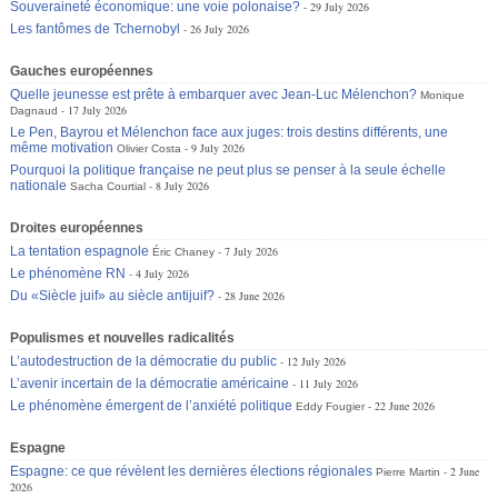
Souveraineté économique: une voie polonaise?
29 July 2026
Les fantômes de Tchernobyl
26 July 2026
Gauches européennes
Quelle jeunesse est prête à embarquer avec Jean-Luc Mélenchon?
Monique
17 July 2026
Dagnaud
Le Pen, Bayrou et Mélenchon face aux juges: trois destins différents, une
même motivation
9 July 2026
Olivier Costa
Pourquoi la politique française ne peut plus se penser à la seule échelle
nationale
8 July 2026
Sacha Courtial
Droites européennes
La tentation espagnole
7 July 2026
Éric Chaney
Le phénomène RN
4 July 2026
Du «Siècle juif» au siècle antijuif?
28 June 2026
Populismes et nouvelles radicalités
L’autodestruction de la démocratie du public
12 July 2026
L’avenir incertain de la démocratie américaine
11 July 2026
Le phénomène émergent de l’anxiété politique
22 June 2026
Eddy Fougier
Espagne
Espagne: ce que révèlent les dernières élections régionales
2 June
Pierre Martin
2026